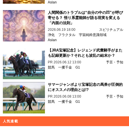
Aslan
人間関係のトラブルは“自分の中の凹”が呼び
寄せる？ 悟り系霊能師が語る現実を変える
「内面の法則」
2026.06.19 18:00
スピリチュアル
浄化
フラクタル
宇宙純粋意識領域
Aslan
【JRA宝塚記念】レジェンド武豊騎手がまた
も記録更新か？それとも波乱の結末か？
PR
2026.06.12 13:00
予言・予知
競馬
一攫千金
G1
サマージャンボより宝塚記念の馬券が圧倒的
にオススメの理由とは!?
PR
2026.06.08 13:00
予言・予知
競馬
一攫千金
G1
人気連載