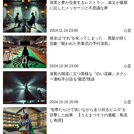
現実と夢が交差するレストラン…叔父が最期
に託したメッセージと不思議な夢
2024.11.14 23:00
心霊
彼女は“それ”を叱ってしまった… 黒髪が招く
悲劇『呪われた卒業式の予行演習』
2024.10.30 23:00
心霊
深夜の国道に立つ異様な『白い花嫁』タクシ
ー運転手が語る“最恐”怪談
2024.10.16 20:00
心霊
“包帯だらけで笑いながら走り回るピエロ”を
目撃した結果…【うえまつそうの連載：島流
し奇譚】