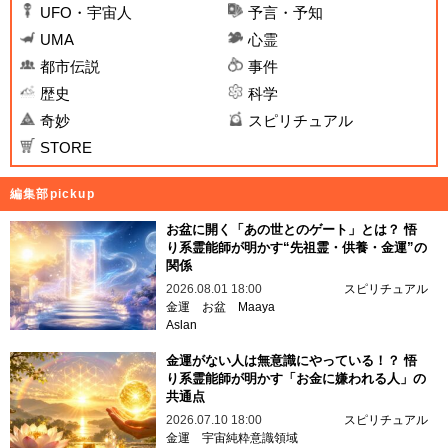
UFO・宇宙人
予言・予知
UMA
心霊
都市伝説
事件
歴史
科学
奇妙
スピリチュアル
STORE
編集部pickup
お盆に開く「あの世とのゲート」とは？ 悟
り系霊能師が明かす“先祖霊・供養・金運”の
関係
2026.08.01 18:00
スピリチュアル
金運
お盆
Maaya
Aslan
金運がない人は無意識にやっている！？ 悟
り系霊能師が明かす「お金に嫌われる人」の
共通点
2026.07.10 18:00
スピリチュアル
金運
宇宙純粋意識領域