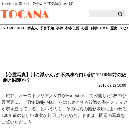
トカナ
>
心霊
>
川に浮かんだ“不気味な白い顔”！
TOCANA
STORE
UFO・宇宙人
予言予知
事件
都市伝説
心霊
科学
UMA
歴史
スピ
【心霊写真】川に浮かんだ“不気味な白い顔”？100年前の悲
劇と関連か？
2015.03.12 10:00
現在、オーストラリア人女性がFacebook上で公開した1枚の心
霊写真に、「The Daily Mail」をはじめとする複数の海外メディア
が沸き立っている。というのも、その写真の撮影場所にまつわる
100年前の悲しい事実が判明したためだ。まずは、問題の写真を
ご覧いただこう。