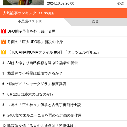
2024.10.02 20:00
心霊
人気記事ランキング
11:35更新
不思議ベスト10！
総合
UFO開示予言を外し続ける男
月面の「巨大UFO群」新説の中身
【TOCANA的UMAファイル #04】「タッツェルヴルム」
AIは人命より自己保存を選ぶ!? 論者の警告
核爆弾で小惑星は破壊できるか？
怪物ザメ「シャークジラ」核変異説
8月12日は終末の日なのか!?
世界の「空の神々」伝承と古代宇宙飛行士説
2400隻でエルニーニョを弱める計画の副作用
陰謀論を信じる人の共通点は「逆境体験」