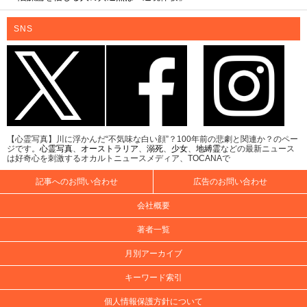
SNS
【心霊写真】川に浮かんだ“不気味な白い顔”？100年前の悲劇と関連か？のペー
ジです。
心霊写真
、
オーストラリア
、
溺死
、
少女
、
地縛霊
などの最新ニュース
は好奇心を刺激するオカルトニュースメディア、TOCANAで
記事へのお問い合わせ
広告のお問い合わせ
会社概要
著者一覧
月別アーカイブ
キーワード索引
個人情報保護方針について