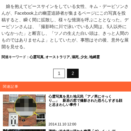
娘を抱えてピースサインをしている女性、キム・デービソンさ
んが、Facebook上の幽霊追跡者が集まるページにこの写真を投
稿すると、瞬く間に拡散し、様々な憶測を呼ぶこととなった。デ
ービソンさんは、「撮影時に川で泳いでいる人間は、5人以外に
いなかった」と断言し、「ツノの生えた白い頭は、きっと人間の
ものではありませんよ」としていたが、事態はその後、意外な展
開を見せる。
関連キーワード：
心霊写真
,
オーストラリア
,
溺死
,
少女
,
地縛霊
1
2
関連記事
心霊写真を見た地元民「アノ男にそっく
り…」 新居の窓で撮影された恐ろしすぎる顔
と忌まわしい事件！
2014.11.10 12:00