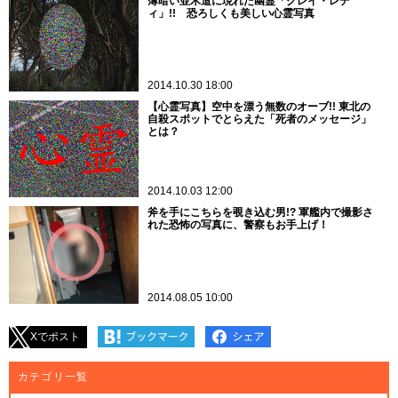
薄暗い並木道に現れた幽霊「グレイ・レデ
ィ」!! 恐ろしくも美しい心霊写真
2014.10.30 18:00
【心霊写真】空中を漂う無数のオーブ!! 東北の
自殺スポットでとらえた「死者のメッセージ」
とは？
2014.10.03 12:00
斧を手にこちらを覗き込む男!? 軍艦内で撮影さ
れた恐怖の写真に、警察もお手上げ！
2014.08.05 10:00
Xでポスト
カテゴリ一覧