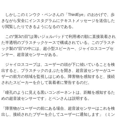
しかしこのミンウク・ペンさんの「ThirdEye」のおかげで、歩
きながら安全にインスタグラムにテキストメッセージを送信した
り閲覧したりできるようになるのである。
この“第3の目”は薄いジェルパッドで利用者の額に直接装着され
た半透明のプラスチックケースで構成されている。このプラスチ
ック製の“目”の中には、超小型スピーカー、ジャイロスコープセ
ンサー、超音波センサーがある。
ジャイロスコープは、ユーザーの頭が下に傾いていることを検
出すると、プラスチックのまぶたを開き、超音波センサーがユー
ザーの前方の領域を監視しはじめる。障害物を感知すると、接続
されたスピーカーを介して装着者に警告するのだ。
「瞳孔のように見える黒いコンポーネントは、距離を感知するた
めの超音波センサーです」とペンさんは説明する。
「障害物がユーザーの前にある場合、超音波センサーはこれを検
出し、接続されたブザーを介してユーザーに通知します」（ミン