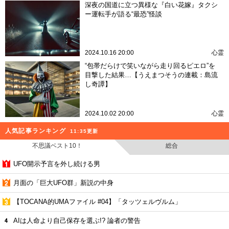
深夜の国道に立つ異様な『白い花嫁』タクシ
ー運転手が語る“最恐”怪談
2024.10.16 20:00
心霊
“包帯だらけで笑いながら走り回るピエロ”を
目撃した結果…【うえまつそうの連載：島流
し奇譚】
2024.10.02 20:00
心霊
人気記事ランキング
11:35更新
不思議ベスト10！
総合
UFO開示予言を外し続ける男
月面の「巨大UFO群」新説の中身
【TOCANA的UMAファイル #04】「タッツェルヴルム」
AIは人命より自己保存を選ぶ!? 論者の警告