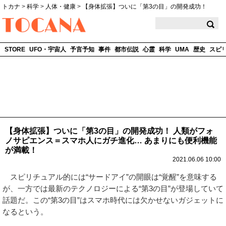
トカナ
>
科学
>
人体・健康
>
【身体拡張】ついに「第3の目」の開発成功！
TOCANA
STORE
UFO・宇宙人
予言予知
事件
都市伝説
心霊
科学
UMA
歴史
スピ
【身体拡張】ついに「第3の目」の開発成功！ 人類がフォ
ノサピエンス＝スマホ人にガチ進化… あまりにも便利機能
が満載！
2021.06.06 10:00
スピリチュアル的には“サードアイ”の開眼は“覚醒”を意味する
が、一方では最新のテクノロジーによる“第3の目”が登場していて
話題だ。この“第3の目”はスマホ時代には欠かせないガジェットに
なるという。