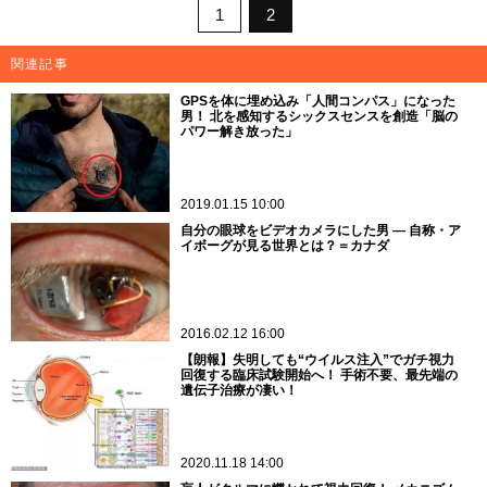
1
2
関連記事
GPSを体に埋め込み「人間コンパス」になった
男！ 北を感知するシックスセンスを創造「脳の
パワー解き放った」
2019.01.15 10:00
自分の眼球をビデオカメラにした男 ― 自称・ア
イボーグが見る世界とは？＝カナダ
2016.02.12 16:00
【朗報】失明しても“ウイルス注入”でガチ視力
回復する臨床試験開始へ！ 手術不要、最先端の
遺伝子治療が凄い！
2020.11.18 14:00