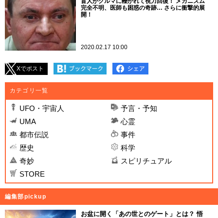
盲人がクルマに轢かれて視力回復！ メカニズム
完全不明、医師も困惑の奇跡… さらに衝撃的展
開！
2020.02.17 10:00
Xでポスト
カテゴリ一覧
UFO・宇宙人
予言・予知
UMA
心霊
都市伝説
事件
歴史
科学
奇妙
スピリチュアル
STORE
編集部pickup
お盆に開く「あの世とのゲート」とは？ 悟