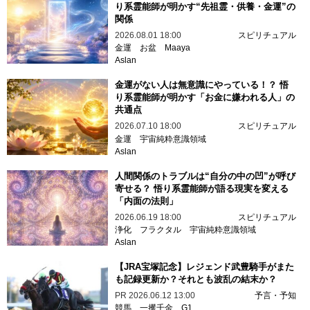
り系霊能師が明かす“先祖霊・供養・金運”の
関係
2026.08.01 18:00
スピリチュアル
金運
お盆
Maaya
Aslan
金運がない人は無意識にやっている！？ 悟
り系霊能師が明かす「お金に嫌われる人」の
共通点
2026.07.10 18:00
スピリチュアル
金運
宇宙純粋意識領域
Aslan
人間関係のトラブルは“自分の中の凹”が呼び
寄せる？ 悟り系霊能師が語る現実を変える
「内面の法則」
2026.06.19 18:00
スピリチュアル
浄化
フラクタル
宇宙純粋意識領域
Aslan
【JRA宝塚記念】レジェンド武豊騎手がまた
も記録更新か？それとも波乱の結末か？
PR
2026.06.12 13:00
予言・予知
競馬
一攫千金
G1