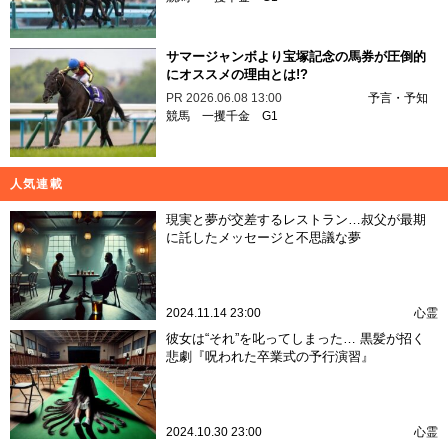
サマージャンボより宝塚記念の馬券が圧倒的
にオススメの理由とは!?
PR
2026.06.08 13:00
予言・予知
競馬
一攫千金
G1
人気連載
現実と夢が交差するレストラン…叔父が最期
に託したメッセージと不思議な夢
2024.11.14 23:00
心霊
彼女は“それ”を叱ってしまった… 黒髪が招く
悲劇『呪われた卒業式の予行演習』
2024.10.30 23:00
心霊