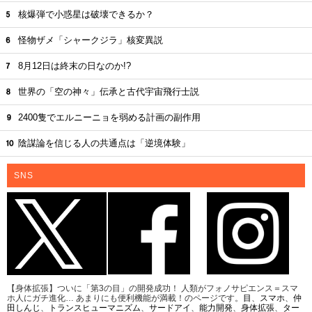
核爆弾で小惑星は破壊できるか？
怪物ザメ「シャークジラ」核変異説
8月12日は終末の日なのか!?
世界の「空の神々」伝承と古代宇宙飛行士説
2400隻でエルニーニョを弱める計画の副作用
陰謀論を信じる人の共通点は「逆境体験」
SNS
【身体拡張】ついに「第3の目」の開発成功！ 人類がフォノサピエンス＝スマ
ホ人にガチ進化… あまりにも便利機能が満載！のページです。
目
、
スマホ
、
仲
田しんじ
、
トランスヒューマニズム
、
サードアイ
、
能力開発
、
身体拡張
、
ター