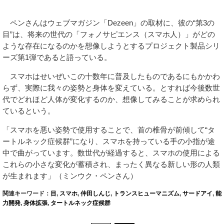
ペンさんはウェブマガジン「Dezeen」の取材に、彼の“第3の
目”は、将来の世代の「フォノサピエンス（スマホ人）」がどの
ような存在になるのかを想像しようとするプロジェクト製品シリ
ーズ第1弾であると語っている。
スマホはせいぜいこの十数年に普及したものであるにもかかわ
らず、実際に我々の姿勢と身体を変えている。とすれば今後数世
代でどれほど人体が変化するのか、想像してみることが求められ
ているという。
「スマホを悪い姿勢で使用することで、首の椎骨が前傾して“タ
ートルネック症候群”になり、スマホを持っている手の小指が途
中で曲がっています。数世代が経過すると、スマホの使用による
これらの小さな変化が蓄積され、まったく異なる新しい形の人類
が生まれます」（ミンウク・ペンさん）
関連キーワード：
目
,
スマホ
,
仲田しんじ
,
トランスヒューマニズム
,
サードアイ
,
能
力開発
,
身体拡張
,
タートルネック症候群