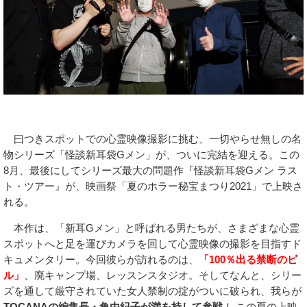
曰つきスポットでの心霊映像撮影に挑む、一切やらせ無しの名
物シリーズ「怪談新耳袋Gメン」が、ついに完結を迎える。この
8月、最後にしてシリーズ最大の問題作『怪談新耳袋Gメン ラス
ト・ツアー』が、映画祭「夏のホラー秘宝まつり2021」で上映さ
れる。
本作は、「新耳Gメン」と呼ばれる男たちが、さまざまな心霊
スポットへと足を運びカメラを回して心霊映像の撮影を目指すド
キュメンタリー。今回彼らが訪れるのは、
「100％出る禁断のビ
ル」
、廃キャンプ場、レッスンスタジオ。そしてなんと、シリー
ズを通して厳守されていた女人禁制の掟がついに破られ、我らが
TOCANAの編集長・角由紀子が満を持して参戦
！ この夏の上映