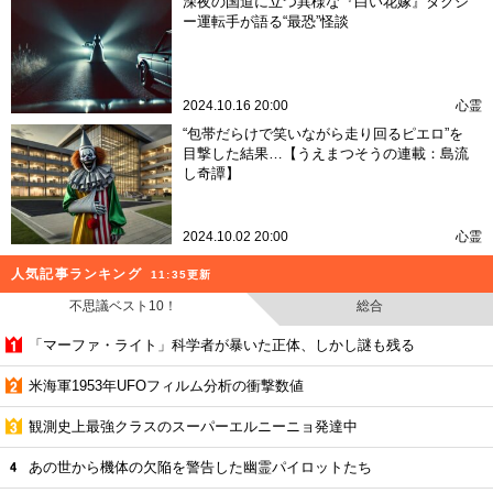
深夜の国道に立つ異様な『白い花嫁』タクシ
ー運転手が語る“最恐”怪談
2024.10.16 20:00
心霊
“包帯だらけで笑いながら走り回るピエロ”を
目撃した結果…【うえまつそうの連載：島流
し奇譚】
2024.10.02 20:00
心霊
人気記事ランキング
11:35更新
不思議ベスト10！
総合
「マーファ・ライト」科学者が暴いた正体、しかし謎も残る
米海軍1953年UFOフィルム分析の衝撃数値
観測史上最強クラスのスーパーエルニーニョ発達中
あの世から機体の欠陥を警告した幽霊パイロットたち