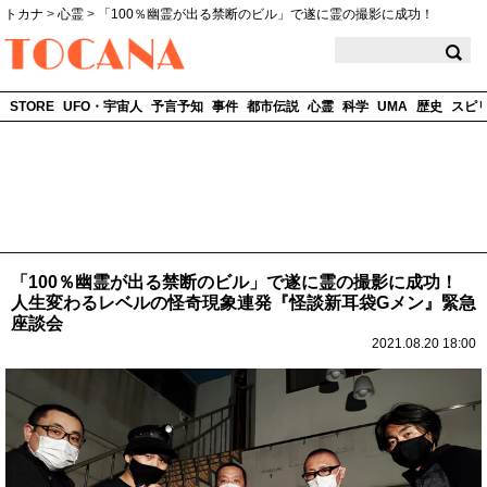
トカナ
>
心霊
>
「100％幽霊が出る禁断のビル」で遂に霊の撮影に成功！
TOCANA
STORE
UFO・宇宙人
予言予知
事件
都市伝説
心霊
科学
UMA
歴史
スピ
「100％幽霊が出る禁断のビル」で遂に霊の撮影に成功！
人生変わるレベルの怪奇現象連発『怪談新耳袋Gメン』緊急
座談会
2021.08.20 18:00