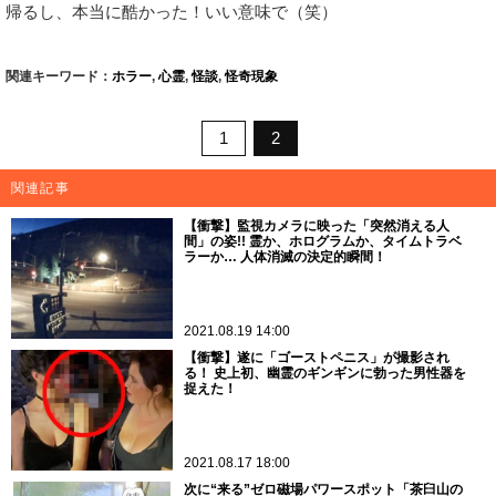
帰るし、本当に酷かった！いい意味で（笑）
関連キーワード：
ホラー
,
心霊
,
怪談
,
怪奇現象
1
2
関連記事
【衝撃】監視カメラに映った「突然消える人
間」の姿!! 霊か、ホログラムか、タイムトラベ
ラーか… 人体消滅の決定的瞬間！
2021.08.19 14:00
【衝撃】遂に「ゴーストペニス」が撮影され
る！ 史上初、幽霊のギンギンに勃った男性器を
捉えた！
2021.08.17 18:00
次に“来る”ゼロ磁場パワースポット「茶臼山の