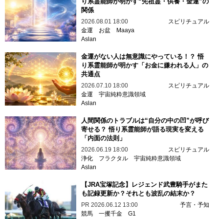
り系霊能師が明かす“先祖霊・供養・金運”の
関係
2026.08.01 18:00
スピリチュアル
金運
お盆
Maaya
Aslan
金運がない人は無意識にやっている！？ 悟
り系霊能師が明かす「お金に嫌われる人」の
共通点
2026.07.10 18:00
スピリチュアル
金運
宇宙純粋意識領域
Aslan
人間関係のトラブルは“自分の中の凹”が呼び
寄せる？ 悟り系霊能師が語る現実を変える
「内面の法則」
2026.06.19 18:00
スピリチュアル
浄化
フラクタル
宇宙純粋意識領域
Aslan
【JRA宝塚記念】レジェンド武豊騎手がまた
も記録更新か？それとも波乱の結末か？
PR
2026.06.12 13:00
予言・予知
競馬
一攫千金
G1