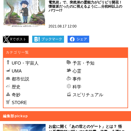
電気岩」で、突然弟の霊能力がビリビリ開花！
懐疑派だったのに視えるように…分杭峠以上の
パワー!?
2021.08.17 12:00
Xでポスト
カテゴリ一覧
UFO・宇宙人
予言・予知
UMA
心霊
都市伝説
事件
歴史
科学
奇妙
スピリチュアル
STORE
編集部pickup
お盆に開く「あの世とのゲート」とは？ 悟