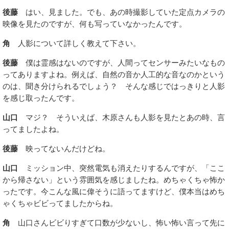
後藤
はい、見ました。でも、あの時撮影していた定点カメラの
映像を見たのですが、何も写っていなかったんです。
角
人影について詳しく教えて下さい。
後藤
僕は霊感はないのですが、人間ってセンサーみたいなもの
ってありますよね。例えば、自然の音か人工的な音なのかという
のは、聞き分けられるでしょう？ そんな感じではっきりと人影
を感じ取ったんです。
山口
マジ？ そういえば、木原さんも人影を見たとあの時、言
ってましたよね。
後藤
映ってないんだけどね。
山口
ミッション中、突然電気も消えたりするんですが、「ここ
から帰さない」という雰囲気を感じましたね。めちゃくちゃ怖か
ったです。今こんな風に偉そうに語ってますけど、僕本当はめち
ゃくちゃビビってましたからね。
角
山口さんビビりすぎて口数が少ないし、怖い怖い言って先に