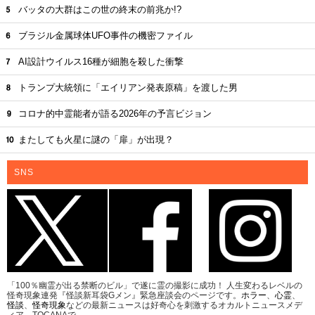
バッタの大群はこの世の終末の前兆か!?
ブラジル金属球体UFO事件の機密ファイル
AI設計ウイルス16種が細胞を殺した衝撃
トランプ大統領に「エイリアン発表原稿」を渡した男
コロナ的中霊能者が語る2026年の予言ビジョン
またしても火星に謎の「扉」が出現？
SNS
「100％幽霊が出る禁断のビル」で遂に霊の撮影に成功！ 人生変わるレベルの
怪奇現象連発『怪談新耳袋Gメン』緊急座談会のページです。
ホラー
、
心霊
、
怪談
、
怪奇現象
などの最新ニュースは好奇心を刺激するオカルトニュースメデ