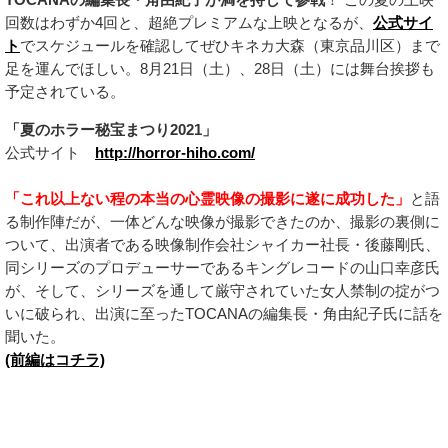
回数はわずか4回と、超絶プレミアムな上映となるが、
公式サイ
ト
でスケジュールを確認してぜひキネカ大森（東京品川区）まで
足を運んでほしい。8月21日（土）、28日（土）には舞台挨拶も
予定されている。
「夏のホラー秘宝まつり2021」
公式サイト
http://horror-hiho.com/
「これ以上ない程の本当の心霊映像の撮影に遂に成功した」
と語
る制作陣だが、一体どんな映像が撮影できたのか、撮影の裏側に
ついて、出演者である映像制作会社シャイカー社長・後藤剛氏、
同シリーズのプロデューサーであるキングレコードの山口幸彦氏
が、そして、シリーズを通して厳守されていた女人禁制の掟がつ
いに破られ、出演に至ったTOCANAの編集長・角由紀子氏に話を
聞いた。
(前編はコチラ)