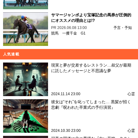
サマージャンボより宝塚記念の馬券が圧倒的
にオススメの理由とは!?
PR
2026.06.08 13:00
予言・予知
競馬
一攫千金
G1
人気連載
現実と夢が交差するレストラン…叔父が最期
に託したメッセージと不思議な夢
2024.11.14 23:00
心霊
彼女は“それ”を叱ってしまった… 黒髪が招く
悲劇『呪われた卒業式の予行演習』
2024.10.30 23:00
心霊