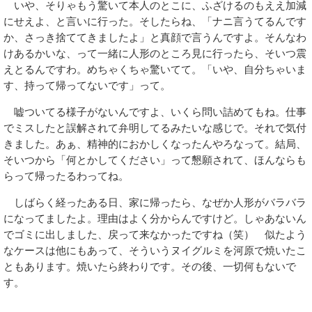
いや、そりゃもう驚いて本人のとこに、ふざけるのもええ加減
にせえよ、と言いに行った。そしたらね、「ナニ言うてるんです
か、さっき捨ててきましたよ」と真顔で言うんですよ。そんなわ
けあるかいな、って一緒に人形のところ見に行ったら、そいつ震
えとるんですわ。めちゃくちゃ驚いてて。「いや、自分ちゃいま
す、持って帰ってないです」って。
嘘ついてる様子がないんですよ、いくら問い詰めてもね。仕事
でミスしたと誤解されて弁明してるみたいな感じで。それで気付
きました。あぁ、精神的におかしくなったんやろなって。結局、
そいつから「何とかしてください」って懇願されて、ほんならも
らって帰ったるわってね。
しばらく経ったある日、家に帰ったら、なぜか人形がバラバラ
になってましたよ。理由はよく分からんですけど。しゃあないん
でゴミに出しました、戻って来なかったですね（笑） 似たよう
なケースは他にもあって、そういうヌイグルミを河原で焼いたこ
ともあります。焼いたら終わりです。その後、一切何もないで
す。