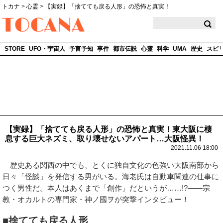
トカナ
>
心霊
>
【実録】「捨てても戻る人形」の恐怖と真実！
TOCANA
STORE
UFO・宇宙人
予言予知
事件
都市伝説
心霊
科学
UMA
歴史
スピ
【実録】「捨てても戻る人形」の恐怖と真実！東大阪に棲
息する巨大ネズミ、取り壊せないアパート…大阪怪異！
2021.11.06 18:00
歴史ある関西の中でも、とくに独自文化の色強い大阪南部から
日々「怪談」を発信する男がいる。海老氏は自動車関連の仕事に
つく男性だ。本人はあくまで「創作」だというが……!?――宗
教・オカルトの専門家・神ノ國ヲが突撃インタビュー！
■捨てても戻る人形