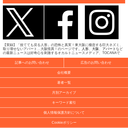
【実録】「捨てても戻る人形」の恐怖と真実！東大阪に棲息する巨大ネズミ、
取り壊せないアパート…大阪怪異！のページです。
人形
、
大阪
、
アパート
など
の最新ニュースは好奇心を刺激するオカルトニュースメディア、TOCANAで
記事へのお問い合わせ
広告のお問い合わせ
会社概要
著者一覧
月別アーカイブ
キーワード索引
個人情報保護方針について
Cookieポリシー