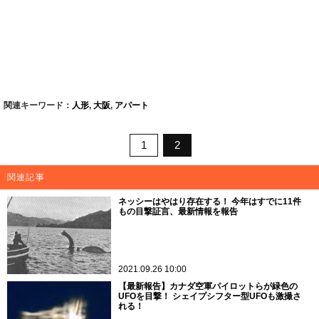
関連キーワード：
人形
,
大阪
,
アパート
1
2
関連記事
ネッシーはやはり存在する！ 今年はすでに11件
もの目撃証言、最新情報を報告
2021.09.26 10:00
【最新報告】カナダ空軍パイロットらが緑色の
UFOを目撃！ シェイプシフター型UFOも激撮さ
れる！