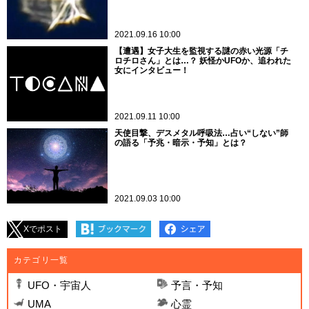
2021.09.16 10:00
【遭遇】女子大生を監視する謎の赤い光源「チ
ロチロさん」とは…？ 妖怪かUFOか、追われた
女にインタビュー！
2021.09.11 10:00
天使目撃、デスメタル呼吸法…占い“しない”師
の語る「予兆・暗示・予知」とは？
2021.09.03 10:00
Xでポスト
カテゴリ一覧
UFO・宇宙人
予言・予知
UMA
心霊