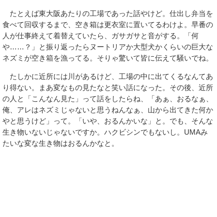
たとえば東大阪あたりの工場であった話やけど。仕出し弁当を
食べて回収するまで、空き箱は更衣室に置いてるわけよ。早番の
人が仕事終えて着替えていたら、ガサガサと音がする。「何
や……？」と振り返ったらヌートリアか大型犬かくらいの巨大な
ネズミが空き箱を漁ってる。そりゃ驚いて皆に伝えて騒いでね。
たしかに近所には川があるけど、工場の中に出てくるなんてあ
り得ない。まあ変なもの見たなと笑い話になった。その後、近所
の人と「こんなん見た」って話をしたらね、「あぁ、おるなぁ、
俺、アレはネズミじゃないと思うねんなぁ、山から出てきた何か
やと思うけど」って。「いや、おるんかいな」と。でも、そんな
生き物いないじゃないですか。ハクビシンでもないし。UMAみ
たいな変な生き物はおるんかなと。