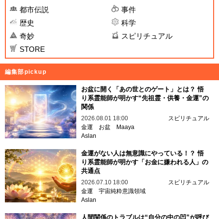
都市伝説
事件
歴史
科学
奇妙
スピリチュアル
STORE
編集部pickup
お盆に開く「あの世とのゲート」とは？ 悟
り系霊能師が明かす“先祖霊・供養・金運”の
関係
2026.08.01 18:00
スピリチュアル
金運
お盆
Maaya
Aslan
金運がない人は無意識にやっている！？ 悟
り系霊能師が明かす「お金に嫌われる人」の
共通点
2026.07.10 18:00
スピリチュアル
金運
宇宙純粋意識領域
Aslan
人間関係のトラブルは“自分の中の凹”が呼び