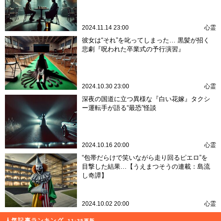
2024.11.14 23:00
心霊
彼女は“それ”を叱ってしまった… 黒髪が招く
悲劇『呪われた卒業式の予行演習』
2024.10.30 23:00
心霊
深夜の国道に立つ異様な『白い花嫁』タクシ
ー運転手が語る“最恐”怪談
2024.10.16 20:00
心霊
“包帯だらけで笑いながら走り回るピエロ”を
目撃した結果…【うえまつそうの連載：島流
し奇譚】
2024.10.02 20:00
心霊
人気記事ランキング
11:35更新