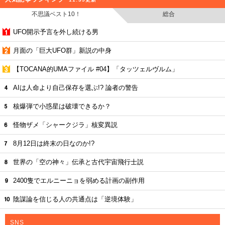
不思議ベスト10！
総合
UFO開示予言を外し続ける男
月面の「巨大UFO群」新説の中身
【TOCANA的UMAファイル #04】「タッツェルヴルム」
AIは人命より自己保存を選ぶ!? 論者の警告
核爆弾で小惑星は破壊できるか？
怪物ザメ「シャークジラ」核変異説
8月12日は終末の日なのか!?
世界の「空の神々」伝承と古代宇宙飛行士説
2400隻でエルニーニョを弱める計画の副作用
陰謀論を信じる人の共通点は「逆境体験」
SNS