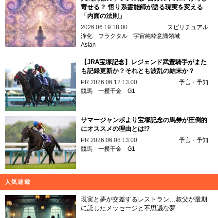
寄せる？ 悟り系霊能師が語る現実を変える
「内面の法則」
2026.06.19 18:00
スピリチュアル
浄化
フラクタル
宇宙純粋意識領域
Aslan
【JRA宝塚記念】レジェンド武豊騎手がまた
も記録更新か？それとも波乱の結末か？
PR
2026.06.12 13:00
予言・予知
競馬
一攫千金
G1
サマージャンボより宝塚記念の馬券が圧倒的
にオススメの理由とは!?
PR
2026.06.08 13:00
予言・予知
競馬
一攫千金
G1
人気連載
現実と夢が交差するレストラン…叔父が最期
に託したメッセージと不思議な夢