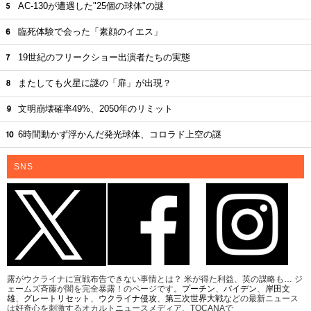
AC-130が遭遇した"25個の球体"の謎
臨死体験で会った「素顔のイエス」
19世紀のフリークショー出演者たちの実態
またしても火星に謎の「扉」が出現？
文明崩壊確率49%、2050年のリミット
6時間動かず浮かんだ発光球体、コロラド上空の謎
SNS
露がウクライナに宣戦布告できない事情とは？ 米が得た利益、英の謀略も… ジ
ェームズ斉藤が闇を完全暴露！のページです。
プーチン
、
バイデン
、
岸田文
雄
、
グレートリセット
、
ウクライナ侵攻
、
第三次世界大戦
などの最新ニュース
は好奇心を刺激するオカルトニュースメディア、TOCANAで