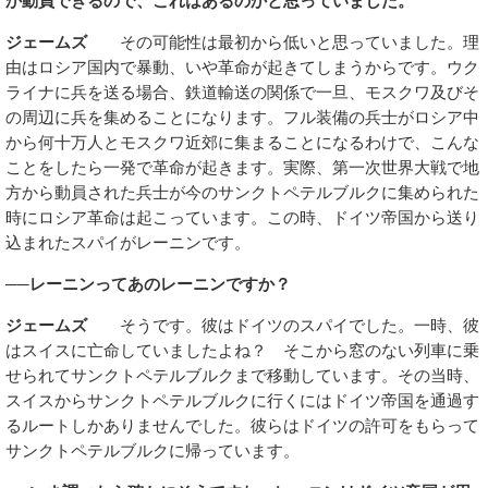
か動員できるので、これはあるのかと思っていました。
ジェームズ
その可能性は最初から低いと思っていました。理
由はロシア国内で暴動、いや革命が起きてしまうからです。ウク
ライナに兵を送る場合、鉄道輸送の関係で一旦、モスクワ及びそ
の周辺に兵を集めることになります。フル装備の兵士がロシア中
から何十万人とモスクワ近郊に集まることになるわけで、こんな
ことをしたら一発で革命が起きます。実際、第一次世界大戦で地
方から動員された兵士が今のサンクトペテルブルクに集められた
時にロシア革命は起こっています。この時、ドイツ帝国から送り
込まれたスパイがレーニンです。
──レーニンってあのレーニンですか？
ジェームズ
そうです。彼はドイツのスパイでした。一時、彼
はスイスに亡命していましたよね？ そこから窓のない列車に乗
せられてサンクトペテルブルクまで移動しています。その当時、
スイスからサンクトペテルブルクに行くにはドイツ帝国を通過す
るルートしかありませんでした。彼らはドイツの許可をもらって
サンクトペテルブルクに帰っています。