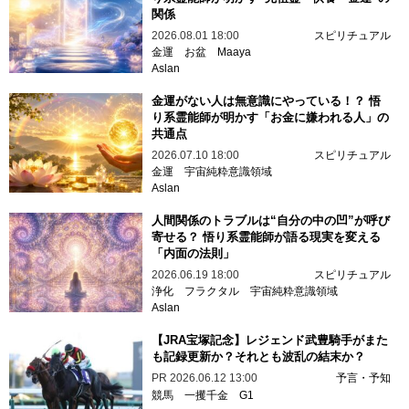
関係
2026.08.01 18:00
スピリチュアル
金運
お盆
Maaya
Aslan
金運がない人は無意識にやっている！？ 悟
り系霊能師が明かす「お金に嫌われる人」の
共通点
2026.07.10 18:00
スピリチュアル
金運
宇宙純粋意識領域
Aslan
人間関係のトラブルは“自分の中の凹”が呼び
寄せる？ 悟り系霊能師が語る現実を変える
「内面の法則」
2026.06.19 18:00
スピリチュアル
浄化
フラクタル
宇宙純粋意識領域
Aslan
【JRA宝塚記念】レジェンド武豊騎手がまた
も記録更新か？それとも波乱の結末か？
PR
2026.06.12 13:00
予言・予知
競馬
一攫千金
G1