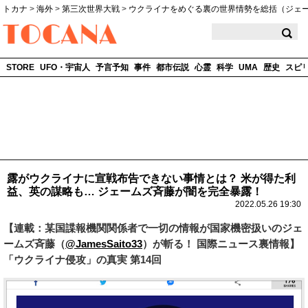
トカナ
>
海外
>
第三次世界大戦
>
ウクライナをめぐる裏の世界情勢を総括（ジェ
TOCANA
STORE
UFO・宇宙人
予言予知
事件
都市伝説
心霊
科学
UMA
歴史
スピ
露がウクライナに宣戦布告できない事情とは？ 米が得た利
益、英の謀略も… ジェームズ斉藤が闇を完全暴露！
2022.05.26 19:30
【連載：某国諜報機関関係者で一切の情報が国家機密扱いのジェ
ームズ斉藤（
@JamesSaito33
）が斬る！ 国際ニュース裏情報】
「ウクライナ侵攻」の真実 第14回