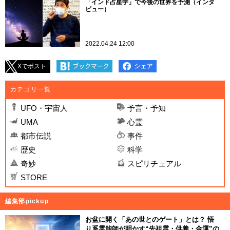
「インド占星学」で今後の世界を予測（インタ
ビュー）
2022.04.24 12:00
Xでポスト
カテゴリ一覧
UFO・宇宙人
予言・予知
UMA
心霊
都市伝説
事件
歴史
科学
奇妙
スピリチュアル
STORE
編集部pickup
お盆に開く「あの世とのゲート」とは？ 悟
り系霊能師が明かす“先祖霊・供養・金運”の