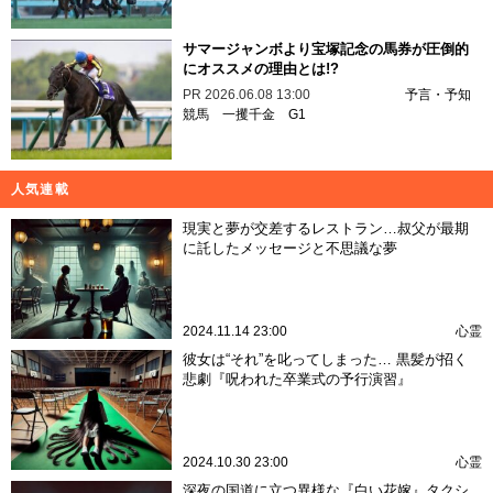
サマージャンボより宝塚記念の馬券が圧倒的
にオススメの理由とは!?
PR
2026.06.08 13:00
予言・予知
競馬
一攫千金
G1
人気連載
現実と夢が交差するレストラン…叔父が最期
に託したメッセージと不思議な夢
2024.11.14 23:00
心霊
彼女は“それ”を叱ってしまった… 黒髪が招く
悲劇『呪われた卒業式の予行演習』
2024.10.30 23:00
心霊
深夜の国道に立つ異様な『白い花嫁』タクシ