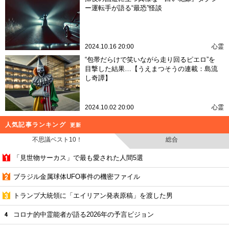
ー運転手が語る“最恐”怪談
2024.10.16 20:00
心霊
“包帯だらけで笑いながら走り回るピエロ”を
目撃した結果…【うえまつそうの連載：島流
し奇譚】
2024.10.02 20:00
心霊
人気記事ランキング
更新
不思議ベスト10！
総合
「見世物サーカス」で最も愛された人間5選
ブラジル金属球体UFO事件の機密ファイル
トランプ大統領に「エイリアン発表原稿」を渡した男
コロナ的中霊能者が語る2026年の予言ビジョン