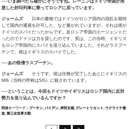
──いま調べたら確かにそうですね。レーニンはドイツ帝国が用
意した封印列車に乗ってロシアに戻っています。
ジェームズ
日本の書物ではドイツがロシア国内の混乱を期待
して国内の通過を許可した、など書かれていますが、それは彼が
ドイツのスパイだったからです。反ロシア帝国のエージェントだ
ったのでドイツは力を貸したのです。実は、この当時、イギリス
もロシア帝国内にスパイを送り込んでいました。それがラスプー
チンで、彼はイギリスのスパイでした。
──あの怪僧ラスプーチン。
ジェームズ
そうです。彼は任務が完了したあとにイギリスの
MI6（当時の呼称はSIS）に殺されています。
──ということは、今回もドイツやイギリスはロシア国内に反対
勢力を送り込んでいるんですか？
関連キーワード：
プーチン
,
バイデン
,
岸田文雄
,
グレートリセット
,
ウクライナ侵
攻
,
第三次世界大戦