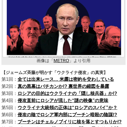
画像は「
METRO
」より引用
【ジェームズ斉藤が明かす「ウクライナ侵攻」の真実】
第1回：
全ては出来レース… 米露は密約を交わしている
第2回：
真の黒幕はバチカンか!? 裏世界の縮図を暴露
第3回：
ロシアの目的はウクライナの「隠し核兵器」か!?
第4回：
侵攻直前にロシアが流した“謎の映像”の意味
第5回：
ウクライナ大統領の正体は“ロシアのスパイ”か？
第6回：
侵攻の陰でロシア軍内部にプーチン暗殺の陰謀!?
第7回：
プーチンはチェルノブイリに核を落とすつもりか!?