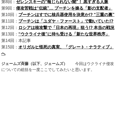
第8回：
ゼレンスキーの“報じられない闇”！ 黒すぎる人脈
第9回：
侵攻苦戦は“伝統”… プーチンを操る「影の支配者」
第10回：
プーチンはすでに核兵器使用を決意か!? “三重の裏”
第11回：
プーチンは「ユダヤ・ファースト」で動いていた!?
第12回：
ロシアは核攻撃で「日本の再現」狙う!? 本当の戦況
第13回：
“ウクライナ後”に待ち受ける「新たな世界秩序」
第14回：本記事
第15回：
オリガルヒ怪死の真実、「グレート・ナラティブ」
へ
ジェームズ斉藤（以下、ジェームズ）
今回はウクライナ侵攻
についての総括を一度ここでしてみたいと思います。