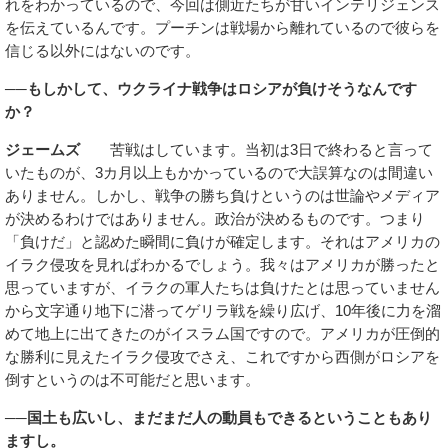
れをわかっているので、今回は側近たちが甘いインテリジェンス
を伝えているんです。プーチンは戦場から離れているので彼らを
信じる以外にはないのです。
──もしかして、ウクライナ戦争はロシアが負けそうなんです
か？
ジェームズ
苦戦はしています。当初は3日で終わると言って
いたものが、3カ月以上もかかっているので大誤算なのは間違い
ありません。しかし、戦争の勝ち負けというのは世論やメディア
が決めるわけではありません。政治が決めるものです。つまり
「負けだ」と認めた瞬間に負けが確定します。それはアメリカの
イラク侵攻を見ればわかるでしょう。我々はアメリカが勝ったと
思っていますが、イラクの軍人たちは負けたとは思っていません
から文字通り地下に潜ってゲリラ戦を繰り広げ、10年後に力を溜
めて地上に出てきたのがイスラム国ですので。アメリカが圧倒的
な勝利に見えたイラク侵攻でさえ、これですから西側がロシアを
倒すというのは不可能だと思います。
──国土も広いし、まだまだ人の動員もできるということもあり
ますし。