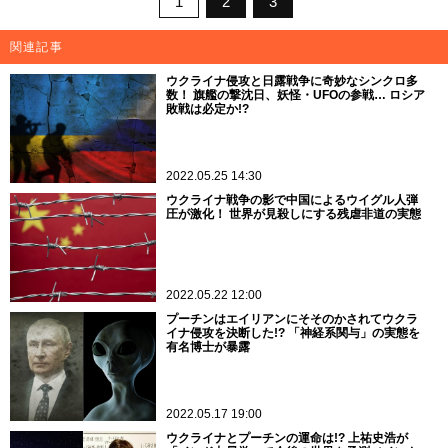
1
2
3
関連記事
ウクライナ侵攻と日露戦争に奇妙なシンクロ多
数！ 旗艦の撃沈日、妖怪・UFOの参戦… ロシア
敗戦は必定か!?
2022.05.25 14:30
ウクライナ戦争の影で中国によるウイグル人弾
圧が激化！ 世界が見殺しにする残虐非道の実態
2022.05.22 12:00
プーチンはエイリアンにそそのかされてウクラ
イナ侵攻を決断した!? 「神経系関与」の実態を
有名博士が暴露
2022.05.17 19:00
ウクライナとプーチンの運命は!? 上祐史浩が