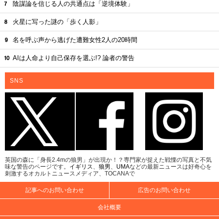
陰謀論を信じる人の共通点は「逆境体験」
火星に写った謎の「歩く人影」
名を呼ぶ声から逃げた遭難女性2人の20時間
AIは人命より自己保存を選ぶ!? 論者の警告
SNS
英国の森に「身長2.4mの狼男」が出現か！？専門家が捉えた戦慄の写真と不気
味な警告のページです。
イギリス
、
狼男
、
UMA
などの最新ニュースは好奇心を
刺激するオカルトニュースメディア、TOCANAで
記事へのお問い合わせ
広告のお問い合わせ
会社概要