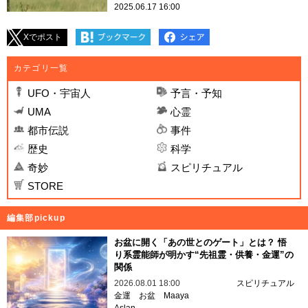
2025.06.17 16:00
Xでポスト
カテゴリ一覧
UFO・宇宙人
予言・予知
UMA
心霊
都市伝説
事件
歴史
科学
奇妙
スピリチュアル
STORE
編集部pickup
お盆に開く「あの世とのゲート」とは？ 悟
り系霊能師が明かす“先祖霊・供養・金運”の
関係
2026.08.01 18:00
スピリチュアル
金運
お盆
Maaya