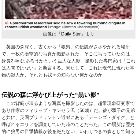
画像は「
Daily Star
」より
英国の森深く、古くから「狼男」の伝説がささやかれる場所
で、一枚の衝撃的な写真が撮影された。そこに写っていたのは、
身長2.4mはあろうかという巨大な人影。撮影した専門家は「これ
は人間ではない」と断言する。果たして、これは現代に現れた本
物の獣人か、それとも我々の知らない何かなのか。
伝説の森に浮かび上がった“黒い影”
この背筋が凍るような写真を撮影したのは、超常現象研究家で
あり作家のフィリップ・キンセラ氏（56歳）だ。彼が双子の兄弟
と共に、英国ブリドリントン近郊にある「デーンズ・ダイク」と
呼ばれるエリアを調査していた時のことだった。この場所は歴史
的に狼男の目撃情報が後を絶たない、いわくつきの森として知ら