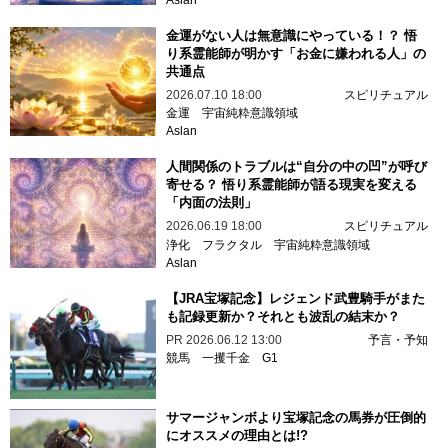
Aslan
金運がない人は無意識にやっている！？ 悟
り系霊能師が明かす「お金に嫌われる人」の
共通点
2026.07.10 18:00
スピリチュアル
金運
宇宙純粋意識領域
Aslan
人間関係のトラブルは“自分の中の凹”が呼び
寄せる？ 悟り系霊能師が語る現実を変える
「内面の法則」
2026.06.19 18:00
スピリチュアル
浄化
フラクタル
宇宙純粋意識領域
Aslan
【JRA宝塚記念】レジェンド武豊騎手がまた
も記録更新か？それとも波乱の結末か？
PR
2026.06.12 13:00
予言・予知
競馬
一攫千金
G1
サマージャンボより宝塚記念の馬券が圧倒的
にオススメの理由とは!?