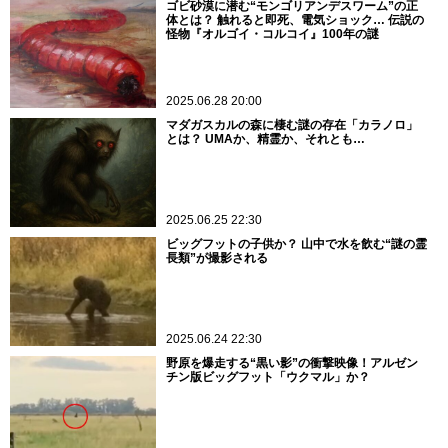
ゴビ砂漠に潜む“モンゴリアンデスワーム”の正
体とは？ 触れると即死、電気ショック… 伝説の
怪物『オルゴイ・コルコイ』100年の謎
2025.06.28 20:00
マダガスカルの森に棲む謎の存在「カラノロ」
とは？ UMAか、精霊か、それとも…
2025.06.25 22:30
ビッグフットの子供か？ 山中で水を飲む“謎の霊
長類”が撮影される
2025.06.24 22:30
野原を爆走する“黒い影”の衝撃映像！アルゼン
チン版ビッグフット「ウクマル」か？