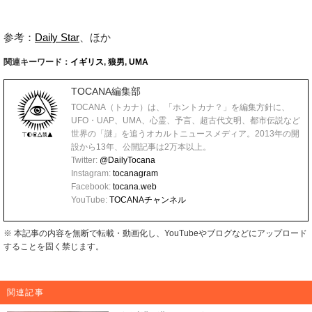
参考：
Daily Star
、ほか
関連キーワード：
イギリス
,
狼男
,
UMA
TOCANA編集部
TOCANA（トカナ）は、「ホントカナ？」を編集方針に、
UFO・UAP、UMA、心霊、予言、超古代文明、都市伝説など
世界の「謎」を追うオカルトニュースメディア。2013年の開
設から13年、公開記事は2万本以上。
Twitter:
@DailyTocana
Instagram:
tocanagram
Facebook:
tocana.web
YouTube:
TOCANAチャンネル
※ 本記事の内容を無断で転載・動画化し、YouTubeやブログなどにアップロード
することを固く禁じます。
関連記事