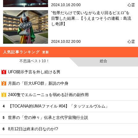
2024.10.16 20:00
心霊
“包帯だらけで笑いながら走り回るピエロ”を
目撃した結果…【うえまつそうの連載：島流
し奇譚】
2024.10.02 20:00
心霊
人気記事ランキング
更新
不思議ベスト10！
総合
UFO開示予言を外し続ける男
月面の「巨大UFO群」新説の中身
2400隻でエルニーニョを弱める計画の副作用
【TOCANA的UMAファイル #04】「タッツェルヴルム」
世界の「空の神々」伝承と古代宇宙飛行士説
8月12日は終末の日なのか!?