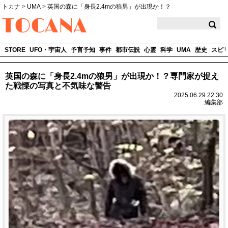
トカナ
>
UMA
>
英国の森に「身長2.4mの狼男」が出現か！？
TOCANA
STORE
UFO・宇宙人
予言予知
事件
都市伝説
心霊
科学
UMA
歴史
スピ
英国の森に「身長2.4mの狼男」が出現か！？専門家が捉え
た戦慄の写真と不気味な警告
2025.06.29 22:30
編集部