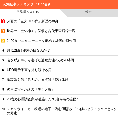
人気記事ランキング
17:35更新
不思議ベスト10！
総合
月面の「巨大UFO群」新説の中身
世界の「空の神々」伝承と古代宇宙飛行士説
2400隻でエルニーニョを弱める計画の副作用
8月12日は終末の日なのか!?
名を呼ぶ声から逃げた遭難女性2人の20時間
UFO開示予言を外し続ける男
陰謀論を信じる人の共通点は「逆境体験」
火星に写った謎の「歩く人影」
23歳の心霊調査家が遭遇した“死者からの合図”
スキンウォーカー牧場の地下に潜む“耐熱タイル似のセラミック片と未知
の元素”