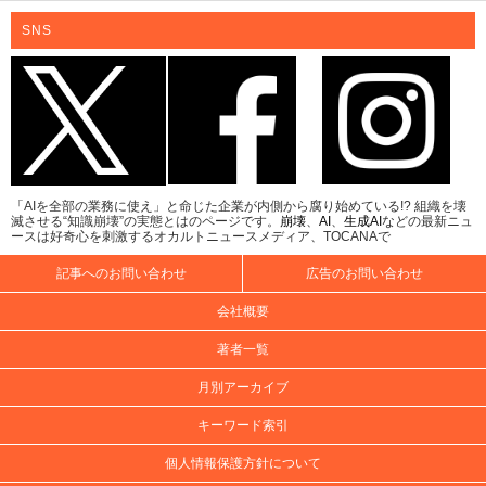
SNS
「AIを全部の業務に使え」と命じた企業が内側から腐り始めている!? 組織を壊
滅させる“知識崩壊”の実態とはのページです。
崩壊
、
AI
、
生成AI
などの最新ニュ
ースは好奇心を刺激するオカルトニュースメディア、TOCANAで
記事へのお問い合わせ
広告のお問い合わせ
会社概要
著者一覧
月別アーカイブ
キーワード索引
個人情報保護方針について