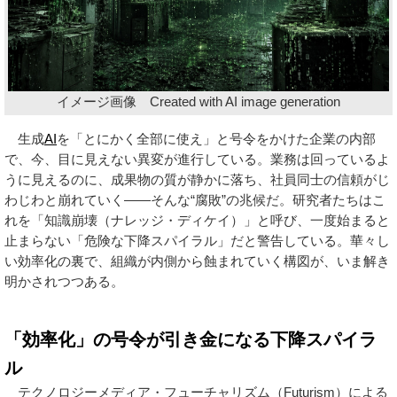
イメージ画像 Created with AI image generation
生成
AI
を「とにかく全部に使え」と号令をかけた企業の内部
で、今、目に見えない異変が進行している。業務は回っているよ
うに見えるのに、成果物の質が静かに落ち、社員同士の信頼がじ
わじわと崩れていく——そんな“腐敗”の兆候だ。研究者たちはこ
れを「知識崩壊（ナレッジ・ディケイ）」と呼び、一度始まると
止まらない「危険な下降スパイラル」だと警告している。華々し
い効率化の裏で、組織が内側から蝕まれていく構図が、いま解き
明かされつつある。
「効率化」の号令が引き金になる下降スパイラ
ル
テクノロジーメディア・フューチャリズム（Futurism）による