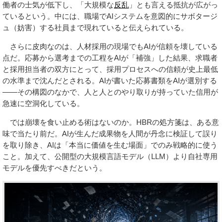
働者の士気が低下し、「大規模な
反乱
」とも言える抵抗が広がっ
ているという。中には、職場でAIシステムを意図的にサボタージ
ュ（妨害）する社員まで現れていると伝えられている。
さらに皮肉なのは、人材採用の現場でもAIが信頼を壊している
点だ。応募から選考までの工程をAIが「補強」した結果、求職者
と採用担当者の双方にとって、採用プロセスへの信頼が史上最低
の水準まで沈んだとされる。AIが書いた応募書類をAIが選別する
——その構図のなかで、人と人とのやり取りが持っていた信用が
急速に空洞化している。
では崩壊を食い止める術はないのか。HBRの処方箋は、ある意
味で当たり前だ。AIが生んだ成果物を人間が丹念に検証して誤り
を取り除き、AIは「本当に価値を生む場面」でのみ戦略的に使う
こと。加えて、公開型の大規模言語モデル（LLM）より自社専用
モデルを優先すべきだという。