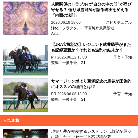
人間関係のトラブルは“自分の中の凹”が呼び
寄せる？ 悟り系霊能師が語る現実を変える
「内面の法則」
2026.06.19 18:00
スピリチュアル
浄化
フラクタル
宇宙純粋意識領域
Aslan
【JRA宝塚記念】レジェンド武豊騎手がまた
も記録更新か？それとも波乱の結末か？
PR
2026.06.12 13:00
予言・予知
競馬
一攫千金
G1
サマージャンボより宝塚記念の馬券が圧倒的
にオススメの理由とは!?
PR
2026.06.08 13:00
予言・予知
競馬
一攫千金
G1
人気連載
現実と夢が交差するレストラン…叔父が最期
に託したメッセージと不思議な夢