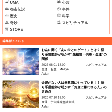
UMA
心霊
都市伝説
事件
歴史
科学
奇妙
スピリチュアル
STORE
編集部pickup
お盆に開く「あの世とのゲート」とは？ 悟
り系霊能師が明かす“先祖霊・供養・金運”の
関係
2026.08.01 18:00
スピリチュアル
金運
お盆
Maaya
Aslan
金運がない人は無意識にやっている！？ 悟
り系霊能師が明かす「お金に嫌われる人」の
共通点
2026.07.10 18:00
スピリチュアル
金運
宇宙純粋意識領域
Aslan