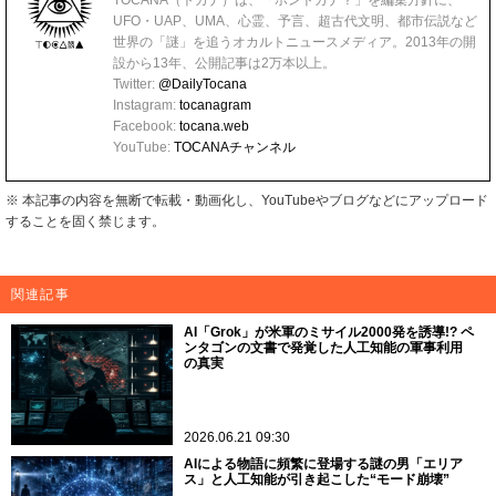
TOCANA（トカナ）は、「ホントカナ？」を編集方針に、
UFO・UAP、UMA、心霊、予言、超古代文明、都市伝説など
世界の「謎」を追うオカルトニュースメディア。2013年の開
設から13年、公開記事は2万本以上。
Twitter:
@DailyTocana
Instagram:
tocanagram
Facebook:
tocana.web
YouTube:
TOCANAチャンネル
※ 本記事の内容を無断で転載・動画化し、YouTubeやブログなどにアップロード
することを固く禁じます。
関連記事
AI「Grok」が米軍のミサイル2000発を誘導!? ペ
ンタゴンの文書で発覚した人工知能の軍事利用
の真実
2026.06.21 09:30
AIによる物語に頻繁に登場する謎の男「エリア
ス」と人工知能が引き起こした“モード崩壊”