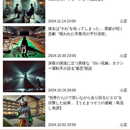
2024.11.14 23:00
心霊
彼女は“それ”を叱ってしまった… 黒髪が招く
悲劇『呪われた卒業式の予行演習』
2024.10.30 23:00
心霊
深夜の国道に立つ異様な『白い花嫁』タクシ
ー運転手が語る“最恐”怪談
2024.10.16 20:00
心霊
“包帯だらけで笑いながら走り回るピエロ”を
目撃した結果…【うえまつそうの連載：島流
し奇譚】
2024.10.02 20:00
心霊