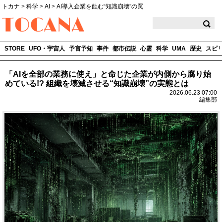
トカナ
>
科学
>
AI
>
AI導入企業を蝕む“知識崩壊”の罠
TOCANA
STORE
UFO・宇宙人
予言予知
事件
都市伝説
心霊
科学
UMA
歴史
スピ
「AIを全部の業務に使え」と命じた企業が内側から腐り始
めている!? 組織を壊滅させる“知識崩壊”の実態とは
2026.06.23 07:00
編集部