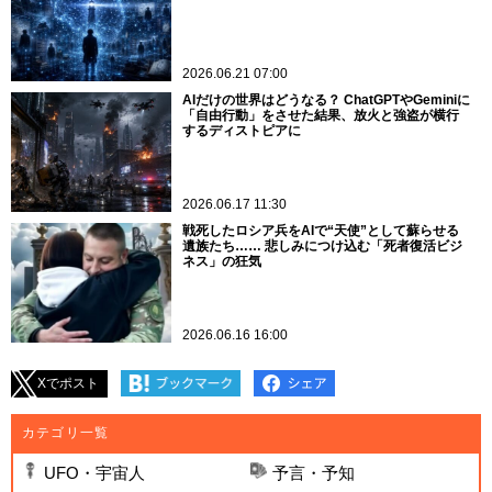
2026.06.21 07:00
AIだけの世界はどうなる？ ChatGPTやGeminiに
「自由行動」をさせた結果、放火と強盗が横行
するディストピアに
2026.06.17 11:30
戦死したロシア兵をAIで“天使”として蘇らせる
遺族たち…… 悲しみにつけ込む「死者復活ビジ
ネス」の狂気
2026.06.16 16:00
Xでポスト
カテゴリ一覧
UFO・宇宙人
予言・予知