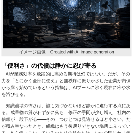
イメージ画像 Created with AI image generation
「便利さ」の代償は静かに忍び寄る
AIが業務効率を飛躍的に高める期待は
幻
ではない。だが、その
力を「とにかく全部に使え」と無秩序に振りかざした企業が内側
から腐り始めているという指摘は、AIブームに沸く現在に冷や水
を浴びせる。
知識崩壊の怖さは、誰も気づかないほど静かに進行する点にあ
る。成果物の質がわずかに落ち、修正の手間が少し増え、社内の
信頼が一段下がる——その一つひとつは見逃せるほど小さい。だ
が積み重なったとき、組織はもう後戻りできない場所に立ってい
る。AIを使いこなしているつもりの私たちは、いつの間にか「考