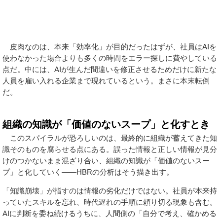
皮肉なのは、本来「効率化」が目的だったはずが、社員はAIを
使わなかった場合よりも多くの時間をエラー探しに費やしている
点だ。中には、AIが生んだ間違いを修正させるためだけに新たな
人員を雇い入れる企業まで現れているという。まさに本末転倒
だ。
組織の知識が「価値のないスープ」と化すとき
このスパイラルが恐ろしいのは、最終的に組織が蓄えてきた知
識そのものを腐らせる点にある。誤った情報と正しい情報が見分
けのつかないまま混ざり合い、組織の知識が「価値のないスー
プ」と化していく——HBRの分析はそう描き出す。
「知識崩壊」が指すのは情報の劣化だけではない。社員が本来持
っていたスキルを忘れ、時代遅れの手順に頼り切る現象も含む。
AIに判断を委ね続けるうちに、人間側の「自分で考え、確かめる