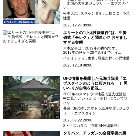
米国の大富豪ジェフリー・エプスタイ
ン...
松本人志
スキャンダル
三橋ココ
小児
性愛
2023.12.27 09:00
エリートの“小児性愛事件”は、生贄
儀式「モレク」と関連か!? おぞまし
すぎる実態
※本記事は、2019年の再掲です。
2019年の秋から20年3月まで、イ...
イルミナティ
生贄
悪魔崇拝
小児性愛
2023.12.18 08:00
UFO情報を暴露した元海兵隊員「エ
プスタインのように殺される」！ 黒
いヘリが自宅を監視…
2009年のスマトラ沖地震人道支援活動
中に見たというUFO（※1）について話
さな...
暴露
海兵隊
スマトラ島沖地震
ジェフ
リー・エプスタイン
2023.07.22 20:00
S・マスカラス（TOCANA編集部）
タリバン、アフガンの全権掌握の裏