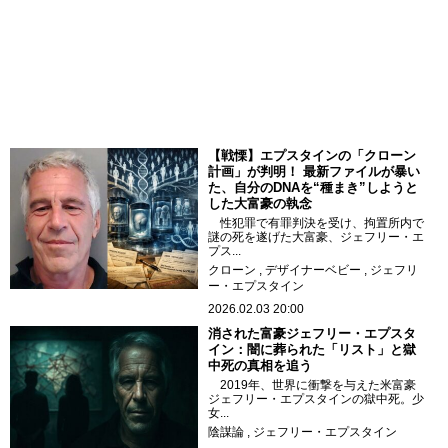
【戦慄】エプスタインの「クローン
計画」が判明！ 最新ファイルが暴い
た、自分のDNAを“種まき”しようと
した大富豪の執念
性犯罪で有罪判決を受け、拘置所内で
謎の死を遂げた大富豪、ジェフリー・エ
プス...
クローン
デザイナーベビー
ジェフリ
ー・エプスタイン
2026.02.03 20:00
消された富豪ジェフリー・エプスタ
イン：闇に葬られた「リスト」と獄
中死の真相を追う
2019年、世界に衝撃を与えた米富豪
ジェフリー・エプスタインの獄中死。少
女...
陰謀論
ジェフリー・エプスタイン