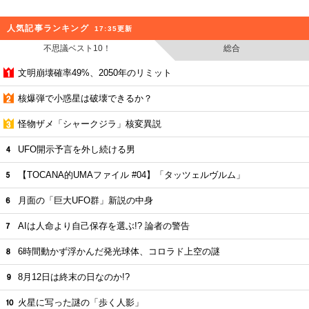
人気記事ランキング
17:35更新
不思議ベスト10！
総合
文明崩壊確率49%、2050年のリミット
核爆弾で小惑星は破壊できるか？
怪物ザメ「シャークジラ」核変異説
UFO開示予言を外し続ける男
【TOCANA的UMAファイル #04】「タッツェルヴルム」
月面の「巨大UFO群」新説の中身
AIは人命より自己保存を選ぶ!? 論者の警告
6時間動かず浮かんだ発光球体、コロラド上空の謎
8月12日は終末の日なのか!?
火星に写った謎の「歩く人影」