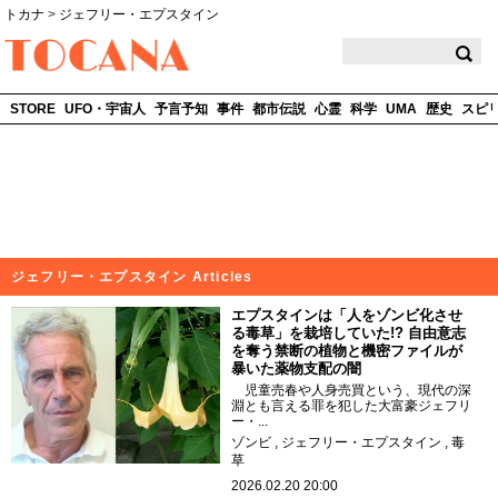
トカナ
>
ジェフリー・エプスタイン
TOCANA
STORE
UFO・宇宙人
予言予知
事件
都市伝説
心霊
科学
UMA
歴史
スピ
ジェフリー・エプスタイン Articles
エプスタインは「人をゾンビ化させ
る毒草」を栽培していた!? 自由意志
を奪う禁断の植物と機密ファイルが
暴いた薬物支配の闇
児童売春や人身売買という、現代の深
淵とも言える罪を犯した大富豪ジェフリ
ー・...
ゾンビ
ジェフリー・エプスタイン
毒
草
2026.02.20 20:00