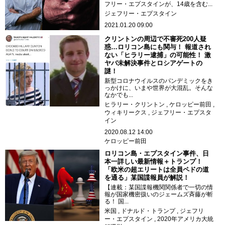
フリー・エプスタインが、14歳を含む...
ジェフリー・エプスタイン
2021.01.20 09:00
クリントンの周辺で不審死200人疑
惑…ロリコン島にも関与！ 報道され
ない「ヒラリー逮捕」の可能性！ 激
ヤバ未解決事件とロシアゲートの
謎！
新型コロナウイルスのパンデミックをき
っかけに、いまや世界が大混乱。そんな
なかでも...
ヒラリー・クリントン
ケロッピー前田
ウィキリークス
ジェフリー・エプスタ
イン
2020.08.12 14:00
ケロッピー前田
ロリコン島・エプスタイン事件、日
本一詳しい最新情報＋トランプ！
「欧米の超エリートは全員ペドの道
を通る」某国諜報員が解説！
【連載：某国諜報機関関係者で一切の情
報が国家機密扱いのジェームズ斉藤が斬
る！ 国...
米国
ドナルド・トランプ
ジェフリ
ー・エプスタイン
2020年アメリカ大統