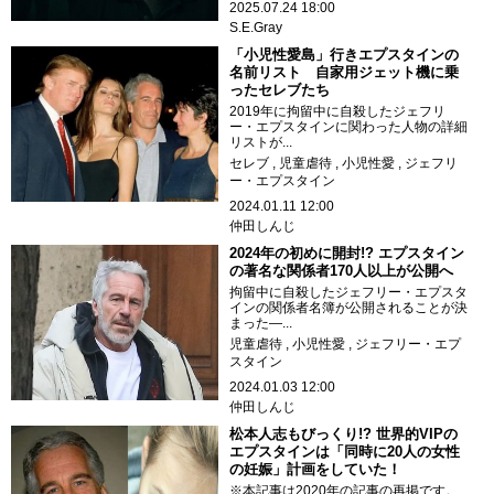
2025.07.24 18:00
S.E.Gray
「小児性愛島」行きエプスタインの
名前リスト 自家用ジェット機に乗
ったセレブたち
2019年に拘留中に自殺したジェフリ
ー・エプスタインに関わった人物の詳細
リストが...
セレブ
児童虐待
小児性愛
ジェフリ
ー・エプスタイン
2024.01.11 12:00
仲田しんじ
2024年の初めに開封!? エプスタイン
の著名な関係者170人以上が公開へ
拘留中に自殺したジェフリー・エプスタ
インの関係者名簿が公開されることが決
まった―...
児童虐待
小児性愛
ジェフリー・エプ
スタイン
2024.01.03 12:00
仲田しんじ
松本人志もびっくり!? 世界的VIPの
エプスタインは「同時に20人の女性
の妊娠」計画をしていた！
※本記事は2020年の記事の再掲です。