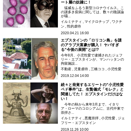
ート層の奴隷に！
猛威をふるう新型コロナウイルス。こ
の謎多き疫病に関しては、数々の陰謀論
が囁...
イルミナティ
マイクロチップ
ワクチ
ン
性的虐待
2020.04.21 16:00
エプスタインの「ロリコン島」を謎
のアラブ大富豪が購入！ ヤバすぎ
る“今後の展開”とは!?
今年8月、小児性愛で逮捕されたジェフ
リー・エプスタインが、マンハッタンの
拘留施設...
不動産
児童虐待
三橋ココ
小児性愛
2019.12.04 14:00
続々と発覚するエリートの“小児性愛
ペド事件”は、生贄儀式「モレク」と
関連してた！ エプスタインだけはな
い！
今年の秋から来年3月まで、イタリ
ア・ローマのコロシアムに、古代中東で
崇拝さ...
イルミナティ
悪魔崇拝
小児性愛
ジェ
フリー・エプスタイン
2019.11.26 10:00