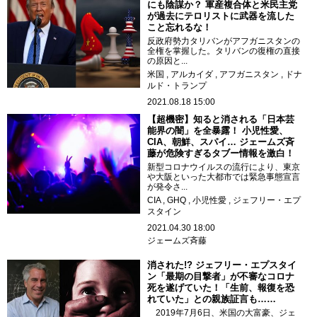
にも陰謀か？ 軍産複合体と米民主党
が過去にテロリストに武器を流した
こと忘れるな！
反政府勢力タリバンがアフガニスタンの
全権を掌握した。タリバンの復権の直接
の原因と...
米国
アルカイダ
アフガニスタン
ドナ
ルド・トランプ
2021.08.18 15:00
【超機密】知ると消される「日本芸
能界の闇」を全暴露！ 小児性愛、
CIA、朝鮮、スパイ… ジェームズ斉
藤が危険すぎるタブー情報を激白！
新型コロナウイルスの流行により、東京
や大阪といった大都市では緊急事態宣言
が発令さ...
CIA
GHQ
小児性愛
ジェフリー・エプ
スタイン
2021.04.30 18:00
ジェームズ斉藤
消された!? ジェフリー・エプスタイ
ン「最期の目撃者」が不審なコロナ
死を遂げていた！「生前、報復を恐
れていた」との親族証言も……
2019年7月6日、米国の大富豪、ジェ