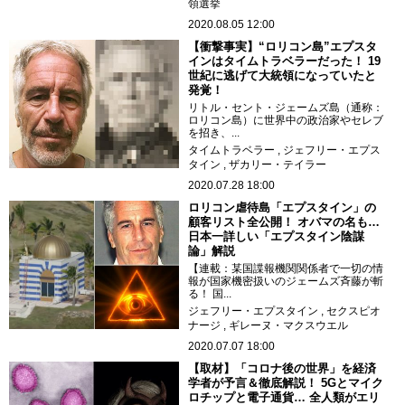
領選挙
2020.08.05 12:00
【衝撃事実】“ロリコン島”エプスタ
インはタイムトラベラーだった！ 19
世紀に逃げて大統領になっていたと
発覚！
リトル・セント・ジェームズ島（通称：
ロリコン島）に世界中の政治家やセレブ
を招き、...
タイムトラベラー
ジェフリー・エプス
タイン
ザカリー・テイラー
2020.07.28 18:00
ロリコン虐待島「エプスタイン」の
顧客リスト全公開！ オバマの名も…
日本一詳しい「エプスタイン陰謀
論」解説
【連載：某国諜報機関関係者で一切の情
報が国家機密扱いのジェームズ斉藤が斬
る！ 国...
ジェフリー・エプスタイン
セクスピオ
ナージ
ギレーヌ・マクスウエル
2020.07.07 18:00
【取材】「コロナ後の世界」を経済
学者が予言＆徹底解説！ 5Gとマイク
ロチップと電子通貨… 全人類がエリ