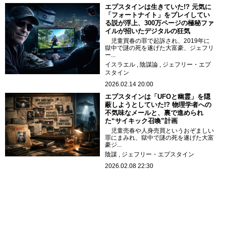
エプスタインは生きていた!? 元気に
「フォートナイト」をプレイしてい
る説が浮上、300万ページの極秘ファ
イルが招いたデジタルの狂気
児童買春の罪で起訴され、2019年に
獄中で謎の死を遂げた大富豪、ジェフリ
ー...
イスラエル
陰謀論
ジェフリー・エプ
スタイン
2026.02.14 20:00
エプスタインは「UFOと幽霊」を隠
蔽しようとしていた!? 物理学者への
不気味なメールと、裏で進められ
た“サイキック召喚”計画
児童売春や人身売買というおぞましい
罪にまみれ、獄中で謎の死を遂げた大富
豪ジ...
陰謀
ジェフリー・エプスタイン
2026.02.08 22:30