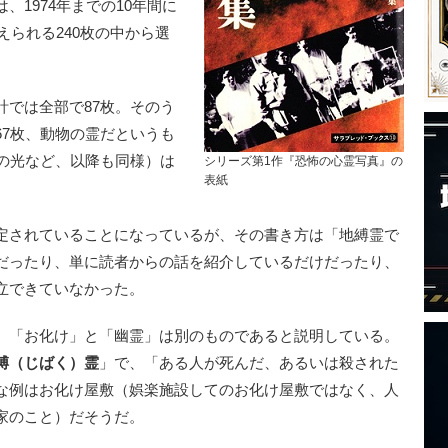
1974年までの10年間に
えられる240枚の中から選
では全部で87枚。そのう
67枚、動物の霊だというも
かの光など、以降も同様）は
シリーズ第1作『恐怖の心霊写真』の
表紙
定されていることになっているが、その書き方は「地縛霊で
だったり、単に読者からの話を紹介しているだけだったり、
立できていなかった。
、「お化け」と「幽霊」は別のものであると説明している。
縛（じばく）
霊
」で、「ある人が死んだ、あるいは殺された
な例はお化け屋敷（娯楽施設してのお化け屋敷ではなく、人
家のこと）だそうだ。