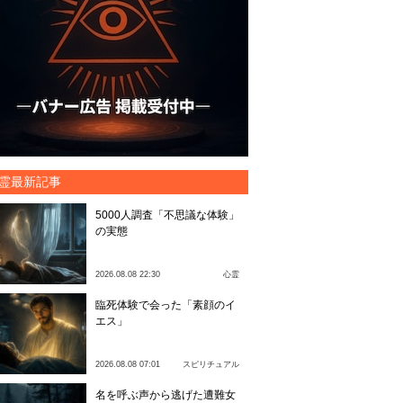
霊最新記事
5000人調査「不思議な体験」
の実態
2026.08.08 22:30
心霊
臨死体験で会った「素顔のイ
エス」
2026.08.08 07:01
スピリチュアル
名を呼ぶ声から逃げた遭難女