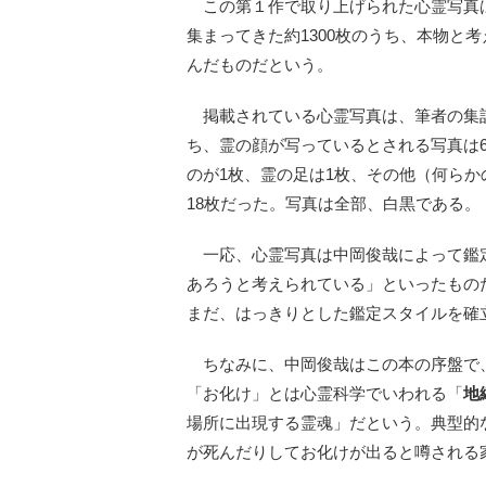
この第１作で取り上げられた心霊写真は、
集まってきた約1300枚のうち、本物と考
んだものだという。
掲載されている心霊写真は、筆者の集計
ち、霊の顔が写っているとされる写真は
のが1枚、霊の足は1枚、その他（何ら
18枚だった。写真は全部、白黒である。
一応、心霊写真は中岡俊哉によって鑑
あろうと考えられている」といったもの
まだ、はっきりとした鑑定スタイルを確
ちなみに、中岡俊哉はこの本の序盤で
「お化け」とは心霊科学でいわれる「
地
場所に出現する霊魂」だという。典型的
が死んだりしてお化けが出ると噂される