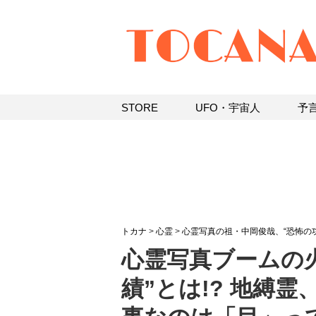
STORE
UFO・宇宙人
予
トカナ
>
心霊
>
心霊写真の祖・中岡俊哉、“恐怖の功
心霊写真ブームの
績”とは!? 地縛