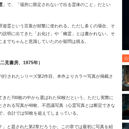
霊
」で、「場所に限定されないで出る霊体のこと」だとい
浮遊霊という言葉が頻繁に使われる。ただし多くの場合、そ
の説明に出てきた「お化け」や「幽霊」とは書かれない。そ
こまでちゃんと意識していたのか疑問は残る。
心
二見書房、1975年）
刊行されたシリーズ第2作目。本作よりカラー写真が掲載さ
きた700枚の中から選ばれた50枚だという。ただし実際に
とされる写真が48枚、不思議写真（心霊写真とは断定できな
で、合計では50枚を超えてしまっている。
」と題された第2章だろうか。この章では最初に写真を紹