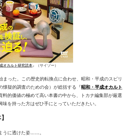
成オカルト研究読本
』（サイゾー）
始まった。この歴史的転換点に合わせ、昭和・平成のスピリ
象の懐疑的調査のための会）が総括する『
昭和・平成オカルト
資料的価値の極めて高い本書の中から、トカナ編集部が厳選
興味を持った方はぜひ手にとっていただきたい。
本】
ように透けた姿……。