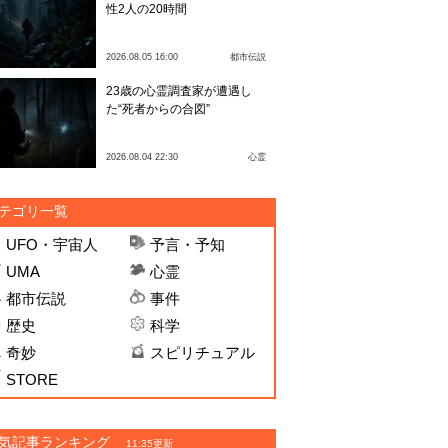
性2人の20時間
2026.08.05 16:00
都市伝説
23歳の心霊調査家が遭遇し
た“死者からの合図”
2026.08.04 22:30
心霊
テゴリ一覧
UFO・宇宙人
予言・予知
UMA
心霊
都市伝説
事件
歴史
科学
奇妙
スピリチュアル
STORE
気記事ランキング
11:35更新