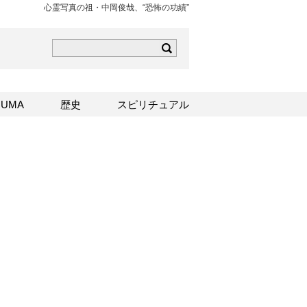
心霊写真の祖・中岡俊哉、“恐怖の功績”
ら
mはこちら
Sはこちら
UMA
歴史
スピリチュアル