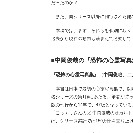
だったのか？
また、同シリーズ以降に刊行された他
本稿では、まず、それらを個別に取り
過去から現在の動向も踏まえて考察して
■中岡俊哉の『恐怖の心霊写真
『恐怖の心霊写真集』（中岡俊哉、二見
本書は日本で最初の心霊写真集で、以降
名シリーズの第1作にあたる。筆者が持っ
版の刊行から14年で、47版となってい
『こっくりさんの父 中岡俊哉のオカル
ば、シリーズ累計では150万部を売り上