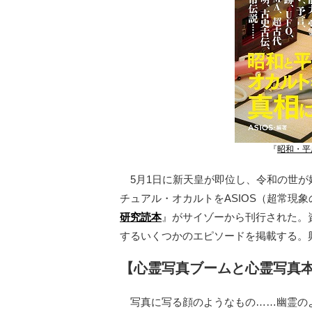
『
昭和・平
5月1日に新天皇が即位し、令和の世が
チュアル・オカルトをASIOS（超常現
研究読本
』がサイゾーから刊行された。
するいくつかのエピソードを掲載する。
【心霊写真ブームと心霊写真
写真に写る顔のようなもの……幽霊の