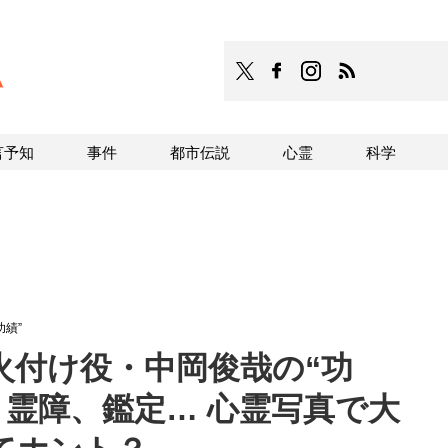
TOCANA
TOCANAのFacebookはこち
TOCANAのinstagra
TOCANAのRS
言予知
事件
都市伝説
心霊
科学
績”
火付け役・中岡俊哉の“功
霊、霊障、鑑定… 心霊写真で大