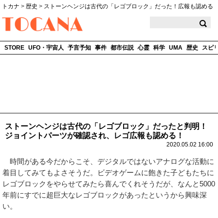
トカナ
>
歴史
>
ストーンヘンジは古代の「レゴブロック」だった！広報も認める
TOCANA
STORE
UFO・宇宙人
予言予知
事件
都市伝説
心霊
科学
UMA
歴史
スピ
ストーンヘンジは古代の「レゴブロック」だったと判明！
ジョイントパーツが確認され、レゴ広報も認める！
2020.05.02 16:00
時間がある今だからこそ、デジタルではないアナログな活動に
着目してみてもよさそうだ。ビデオゲームに飽きた子どもたちに
レゴブロックをやらせてみたら喜んでくれそうだが、なんと5000
年前にすでに超巨大なレゴブロックがあったというから興味深
い。