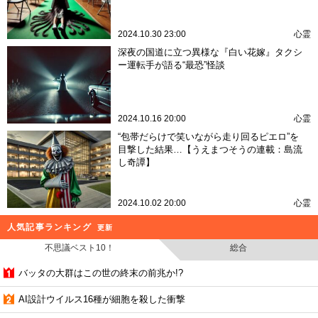
2024.10.30 23:00
心霊
深夜の国道に立つ異様な『白い花嫁』タクシ
ー運転手が語る“最恐”怪談
2024.10.16 20:00
心霊
“包帯だらけで笑いながら走り回るピエロ”を
目撃した結果…【うえまつそうの連載：島流
し奇譚】
2024.10.02 20:00
心霊
人気記事ランキング
更新
不思議ベスト10！
総合
バッタの大群はこの世の終末の前兆か!?
AI設計ウイルス16種が細胞を殺した衝撃