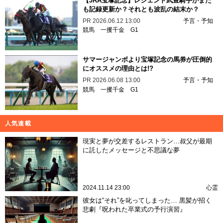
【JRA宝塚記念】レジェンド武豊騎手がまた
も記録更新か？それとも波乱の結末か？
PR
2026.06.12 13:00
予言・予知
競馬
一攫千金
G1
サマージャンボより宝塚記念の馬券が圧倒的
にオススメの理由とは!?
PR
2026.06.08 13:00
予言・予知
競馬
一攫千金
G1
人気連載
現実と夢が交差するレストラン…叔父が最期
に託したメッセージと不思議な夢
2024.11.14 23:00
心霊
彼女は“それ”を叱ってしまった… 黒髪が招く
悲劇『呪われた卒業式の予行演習』