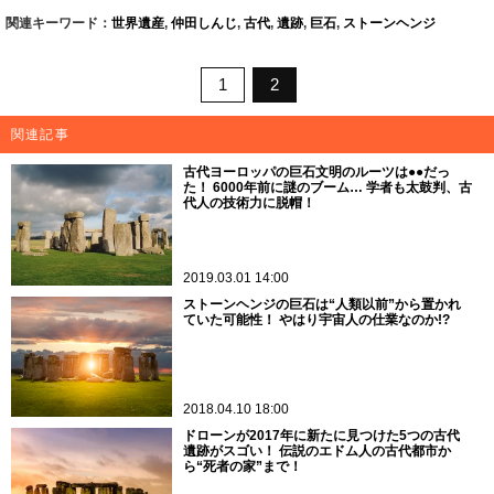
関連キーワード：
世界遺産
,
仲田しんじ
,
古代
,
遺跡
,
巨石
,
ストーンヘンジ
1
2
関連記事
古代ヨーロッパの巨石文明のルーツは●●だっ
た！ 6000年前に謎のブーム… 学者も太鼓判、古
代人の技術力に脱帽！
2019.03.01 14:00
ストーンヘンジの巨石は“人類以前”から置かれ
ていた可能性！ やはり宇宙人の仕業なのか!?
2018.04.10 18:00
ドローンが2017年に新たに見つけた5つの古代
遺跡がスゴい！ 伝説のエドム人の古代都市か
ら“死者の家”まで！