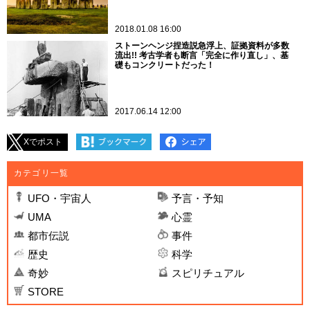
2018.01.08 16:00
ストーンヘンジ捏造説急浮上、証拠資料が多数
流出!! 考古学者も断言「完全に作り直し」、基
礎もコンクリートだった！
2017.06.14 12:00
Xでポスト
カテゴリ一覧
UFO・宇宙人
予言・予知
UMA
心霊
都市伝説
事件
歴史
科学
奇妙
スピリチュアル
STORE