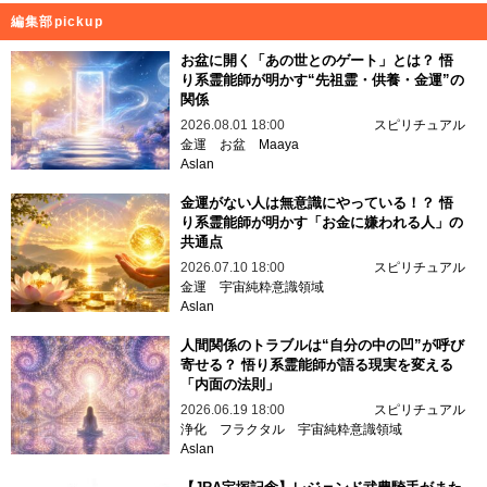
編集部pickup
お盆に開く「あの世とのゲート」とは？ 悟
り系霊能師が明かす“先祖霊・供養・金運”の
関係
2026.08.01 18:00
スピリチュアル
金運
お盆
Maaya
Aslan
金運がない人は無意識にやっている！？ 悟
り系霊能師が明かす「お金に嫌われる人」の
共通点
2026.07.10 18:00
スピリチュアル
金運
宇宙純粋意識領域
Aslan
人間関係のトラブルは“自分の中の凹”が呼び
寄せる？ 悟り系霊能師が語る現実を変える
「内面の法則」
2026.06.19 18:00
スピリチュアル
浄化
フラクタル
宇宙純粋意識領域
Aslan