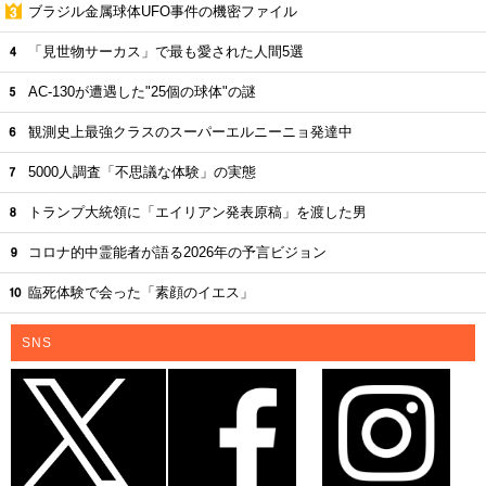
ブラジル金属球体UFO事件の機密ファイル
「見世物サーカス」で最も愛された人間5選
AC-130が遭遇した"25個の球体"の謎
観測史上最強クラスのスーパーエルニーニョ発達中
5000人調査「不思議な体験」の実態
トランプ大統領に「エイリアン発表原稿」を渡した男
コロナ的中霊能者が語る2026年の予言ビジョン
臨死体験で会った「素顔のイエス」
SNS