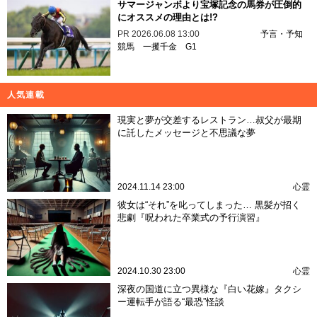
サマージャンボより宝塚記念の馬券が圧倒的
にオススメの理由とは!?
PR
2026.06.08 13:00
予言・予知
競馬
一攫千金
G1
人気連載
現実と夢が交差するレストラン…叔父が最期
に託したメッセージと不思議な夢
2024.11.14 23:00
心霊
彼女は“それ”を叱ってしまった… 黒髪が招く
悲劇『呪われた卒業式の予行演習』
2024.10.30 23:00
心霊
深夜の国道に立つ異様な『白い花嫁』タクシ
ー運転手が語る“最恐”怪談