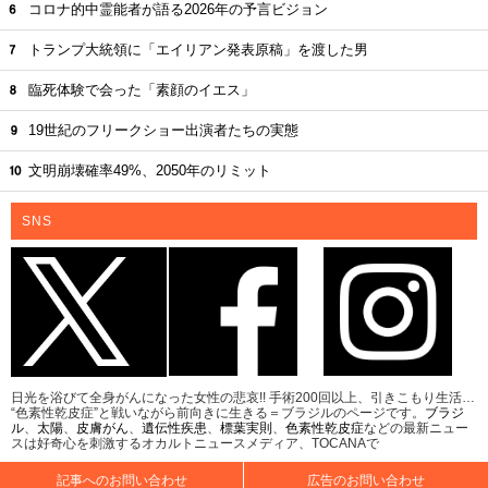
コロナ的中霊能者が語る2026年の予言ビジョン
トランプ大統領に「エイリアン発表原稿」を渡した男
臨死体験で会った「素顔のイエス」
19世紀のフリークショー出演者たちの実態
文明崩壊確率49%、2050年のリミット
SNS
日光を浴びて全身がんになった女性の悲哀!! 手術200回以上、引きこもり生活…
“色素性乾皮症”と戦いながら前向きに生きる＝ブラジルのページです。
ブラジ
ル
、
太陽
、
皮膚がん
、
遺伝性疾患
、
標葉実則
、
色素性乾皮症
などの最新ニュー
スは好奇心を刺激するオカルトニュースメディア、TOCANAで
記事へのお問い合わせ
広告のお問い合わせ