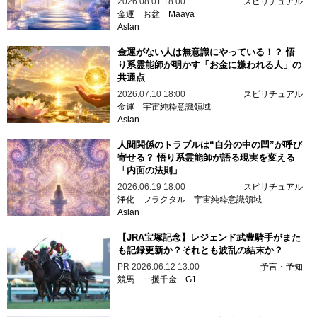
2026.08.01 18:00
スピリチュアル
金運
お盆
Maaya
Aslan
金運がない人は無意識にやっている！？ 悟
り系霊能師が明かす「お金に嫌われる人」の
共通点
2026.07.10 18:00
スピリチュアル
金運
宇宙純粋意識領域
Aslan
人間関係のトラブルは“自分の中の凹”が呼び
寄せる？ 悟り系霊能師が語る現実を変える
「内面の法則」
2026.06.19 18:00
スピリチュアル
浄化
フラクタル
宇宙純粋意識領域
Aslan
【JRA宝塚記念】レジェンド武豊騎手がまた
も記録更新か？それとも波乱の結末か？
PR
2026.06.12 13:00
予言・予知
競馬
一攫千金
G1