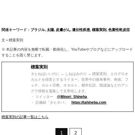
関連キーワード：
ブラジル
,
太陽
,
皮膚がん
,
遺伝性疾患
,
標葉実則
,
色素性乾皮症
文＝標葉実則
※ 本記事の内容を無断で転載・動画化し、YouTubeやブログなどにアップロード
することを固く禁じます。
標葉実則
タヒねばいいのに → しねはみのり → 標葉実則。エログロオ
カルトを得意とするライター。世界中の猟奇事件、奇病、フ
ェチ、カルト宗教、オカルト、都市伝説、陰謀論などのアン
グラ情報を蒐集して文章化します。
・ ツイッター
@Minori_Shineha
・ 忘備録「タヒネバ」
https://tahineba.com
標葉実則の記事一覧はこちら
1
2