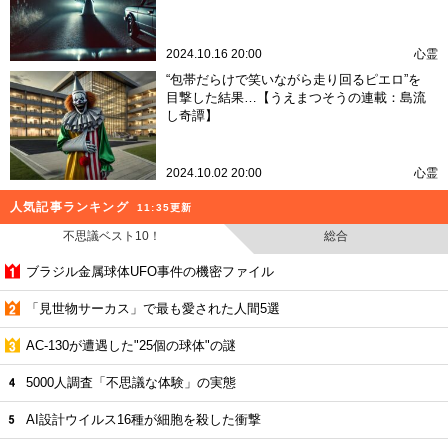
2024.10.16 20:00
心霊
“包帯だらけで笑いながら走り回るピエロ”を
目撃した結果…【うえまつそうの連載：島流
し奇譚】
2024.10.02 20:00
心霊
人気記事ランキング
11:35更新
不思議ベスト10！
総合
ブラジル金属球体UFO事件の機密ファイル
「見世物サーカス」で最も愛された人間5選
AC-130が遭遇した"25個の球体"の謎
5000人調査「不思議な体験」の実態
AI設計ウイルス16種が細胞を殺した衝撃