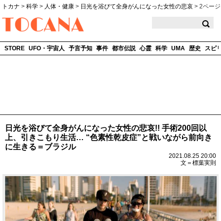
トカナ
>
科学
>
人体・健康
>
日光を浴びて全身がんになった女性の悲哀
>
2ページ
TOCANA
STORE
UFO・宇宙人
予言予知
事件
都市伝説
心霊
科学
UMA
歴史
スピ
日光を浴びて全身がんになった女性の悲哀!! 手術200回以
上、引きこもり生活… “色素性乾皮症”と戦いながら前向き
に生きる＝ブラジル
2021.08.25 20:00
文＝標葉実則