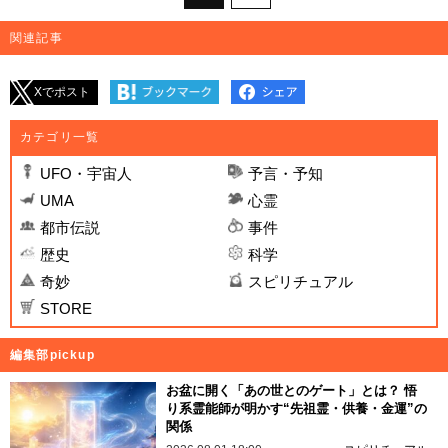
関連記事
Xでポスト
カテゴリ一覧
UFO・宇宙人
予言・予知
UMA
心霊
都市伝説
事件
歴史
科学
奇妙
スピリチュアル
STORE
編集部pickup
お盆に開く「あの世とのゲート」とは？ 悟
り系霊能師が明かす“先祖霊・供養・金運”の
関係