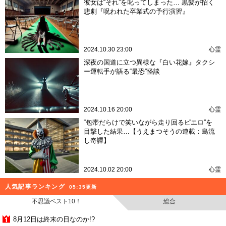
彼女は“それ”を叱ってしまった… 黒髪が招く
悲劇『呪われた卒業式の予行演習』
2024.10.30 23:00
心霊
深夜の国道に立つ異様な『白い花嫁』タクシ
ー運転手が語る“最恐”怪談
2024.10.16 20:00
心霊
“包帯だらけで笑いながら走り回るピエロ”を
目撃した結果…【うえまつそうの連載：島流
し奇譚】
2024.10.02 20:00
心霊
人気記事ランキング
05:35更新
不思議ベスト10！
総合
8月12日は終末の日なのか!?