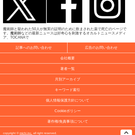
魔術師と疑われた50人が無実の証明のために飲まされた薬で死亡のページで
す。
魔術師
などの最新ニュースは好奇心を刺激するオカルトニュースメディ
ア、TOCANAで
記事へのお問い合わせ
広告のお問い合わせ
会社概要
著者一覧
月別アーカイブ
キーワード索引
個人情報保護方針について
Cookieポリシー
著作権/免責事項について
copyright ©
michi inc.
all right reserved.