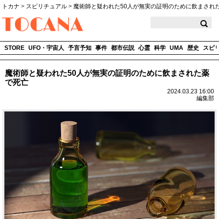
トカナ
>
スピリチュアル
>
魔術師と疑われた50人が無実の証明のために飲まされ
TOCANA
STORE
UFO・宇宙人
予言予知
事件
都市伝説
心霊
科学
UMA
歴史
スピ
魔術師と疑われた50人が無実の証明のために飲まされた薬
で死亡
2024.03.23 16:00
編集部