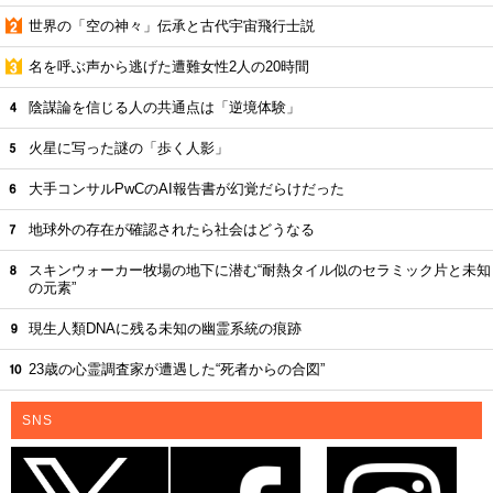
世界の「空の神々」伝承と古代宇宙飛行士説
名を呼ぶ声から逃げた遭難女性2人の20時間
陰謀論を信じる人の共通点は「逆境体験」
火星に写った謎の「歩く人影」
大手コンサルPwCのAI報告書が幻覚だらけだった
地球外の存在が確認されたら社会はどうなる
スキンウォーカー牧場の地下に潜む“耐熱タイル似のセラミック片と未知
の元素”
現生人類DNAに残る未知の幽霊系統の痕跡
23歳の心霊調査家が遭遇した“死者からの合図”
SNS