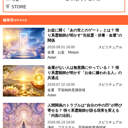
STORE
編集部pickup
お盆に開く「あの世とのゲート」とは？ 悟
り系霊能師が明かす“先祖霊・供養・金運”の
関係
2026.08.01 18:00
スピリチュアル
金運
お盆
Maaya
Aslan
金運がない人は無意識にやっている！？ 悟
り系霊能師が明かす「お金に嫌われる人」の
共通点
2026.07.10 18:00
スピリチュアル
金運
宇宙純粋意識領域
Aslan
人間関係のトラブルは“自分の中の凹”が呼び
寄せる？ 悟り系霊能師が語る現実を変える
「内面の法則」
2026.06.19 18:00
スピリチュアル
浄化
フラクタル
宇宙純粋意識領域