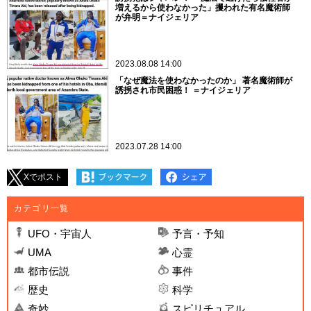
増えるから使わなかった」攫われた有名魔術師
が弁明＝ナイジェリア
2023.08.08 14:00
「なぜ魔法を使わなかったのか」 著名魔術師が
誘拐され市民困惑！ ＝ナイジェリア
2023.07.28 14:00
Xでポスト
カテゴリ一覧
UFO・宇宙人
予言・予知
UMA
心霊
都市伝説
事件
歴史
科学
奇妙
スピリチュアル