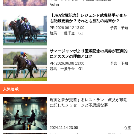
Aslan
【JRA宝塚記念】レジェンド武豊騎手がまた
も記録更新か？それとも波乱の結末か？
PR
2026.06.12 13:00
予言・予知
競馬
一攫千金
G1
サマージャンボより宝塚記念の馬券が圧倒的
にオススメの理由とは!?
PR
2026.06.08 13:00
予言・予知
競馬
一攫千金
G1
人気連載
現実と夢が交差するレストラン…叔父が最期
に託したメッセージと不思議な夢
2024.11.14 23:00
心霊