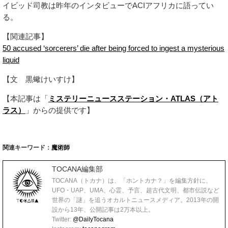
イビッド司教は昨年のインタビューでACIアフリカに語ってい
る。
【関連記事】
50 accused ‘sorcerers’ die after being forced to ingest a mysterious
liquid
【文 黒蠍けいすけ】
【本記事は「
ミステリーニュースステーション・ATLAS（アト
ラス）
」からの提供です】
関連キーワード：
魔術師
TOCANA編集部
TOCANA（トカナ）は、「ホントカナ？」を編集方針に、
UFO・UAP、UMA、心霊、予言、超古代文明、都市伝説など
世界の「謎」を追うオカルトニュースメディア。2013年の開
設から13年、公開記事は2万本以上。
Twitter:
@DailyTocana