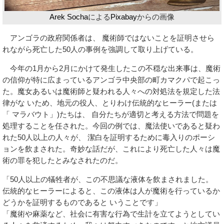
Arek Socha
による
Pixabay
からの画像
アンゴラの政府関係者は、 魔術師ではないことを証明させら
れながら死亡した50人の事例を強調して取り上げている。
今年の1月から2月にかけて発生したこの不穏な出来事は、魔術
の信仰が特に広まっているアンゴラ中央部の町カマクパで起こっ
た。魔女あるいは魔術師と疑われる人々への対処法を規定した法
律がな いため、地元の役人、とりわけ伝統的なヒーラー(または
「 マラバウト」)たちは、 自分たちが適切と考える方法で問題を
処理することを任された。今回の例では、魔法使いであると疑わ
れた50人以上の人々が、 潔白を証明するために毒入りのポーシ
ョンを飲まされた。奇妙な話だが、これにより死亡した人々は魔
術の罪を犯したとみなされたのだ。
「50人以上の犠牲者が、この不思議な液体を飲まされました。
伝統的なヒーラーによると、この液体は人が魔術を行っているか
どうかを証明するものであると いうことです」
「魔術や麻薬など、社会に有害な行為で生計を立てようとしてい