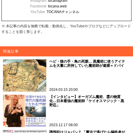
Instagram:
tocanagram
Facebook:
tocana.web
YouTube:
TOCANAチャンネル
※ 本記事の内容を無断で転載・動画化し、YouTubeやブログなどにアップロード
することを固く禁じます。
関連記事
ヘビ・猿の手・鳥の死骸… 黒魔術に使うアイテ
ムを大量に所持していた魔術師が逮捕＝ドバイ
2024.03.15 20:00
【インタビュー】オーガズム魔術、霊の物質
化…日本最強の魔術師「ケイオスマジック・黒
野忍」
2023.12.17 08:00
誘拐犯はジャパン？ 「魔法で逃げたら犠牲者が