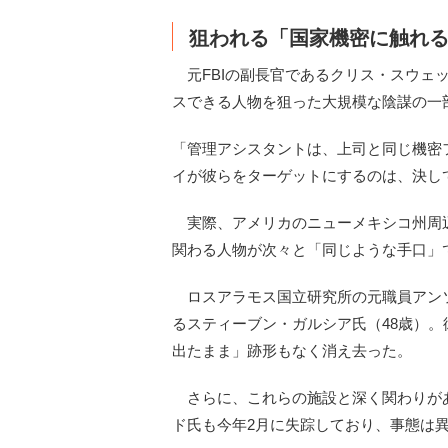
狙われる「国家機密に触れ
元FBIの副長官であるクリス・スウェ
スできる人物を狙った大規模な陰謀の一
「管理アシスタントは、上司と同じ機密
イが彼らをターゲットにするのは、決し
実際、アメリカのニューメキシコ州周辺
関わる人物が次々と「同じような手口」
ロスアラモス国立研究所の元職員アンソ
るスティーブン・ガルシア氏（48歳）
出たまま」跡形もなく消え去った。
さらに、これらの施設と深く関わりが
ド氏も今年2月に失踪しており、事態は