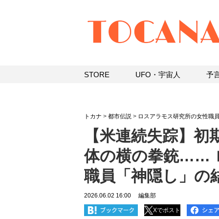
STORE
UFO・宇宙人
予
トカナ
>
都市伝説
>
ロスアラモス研究所の女性職
【米連続失踪】初
体の横の拳銃……
職員「神隠し」の
2026.06.02 16:00
編集部
Xでポスト