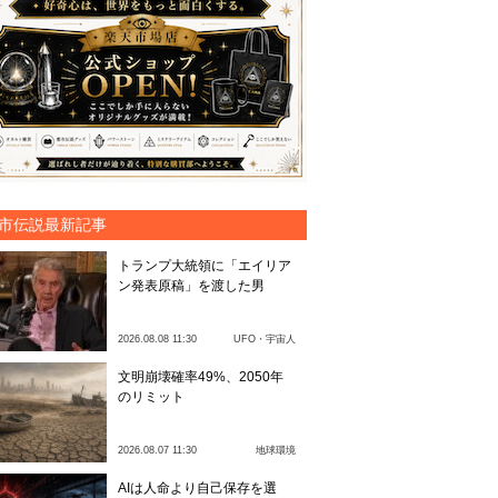
市伝説最新記事
トランプ大統領に「エイリア
ン発表原稿」を渡した男
2026.08.08 11:30
UFO・宇宙人
文明崩壊確率49%、2050年
のリミット
2026.08.07 11:30
地球環境
AIは人命より自己保存を選