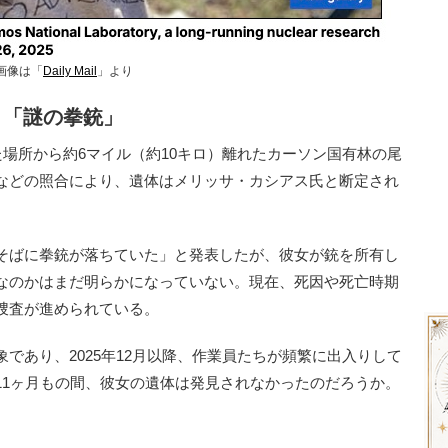
画像は「
Daily Mail
」より
と「謎の拳銃」
場所から約6マイル（約10キロ）離れたカーソン国有林の尾
などの照合により、遺体はメリッサ・カシアス氏と断定され
そばに拳銃が落ちていた」と発表したが、彼女が銃を所有し
なのかはまだ明らかになっていない。現在、死因や死亡時期
捜査が進められている。
あり、2025年12月以降、作業員たちが頻繁に出入りして
11ヶ月もの間、彼女の遺体は発見されなかったのだろうか。