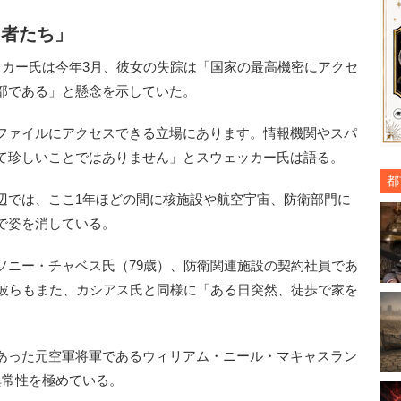
る者たち」
ッカー氏は今年3月、彼女の失踪は「国家の最高機密にアクセ
部である」と懸念を示していた。
ファイルにアクセスできる立場にあります。情報機関やスパ
て珍しいことではありません」とスウェッカー氏は語る。
都
では、ここ1年ほどの間に核施設や航空宇宙、防衛部門に
で姿を消している。
ニー・チャベス氏（79歳）、防衛関連施設の契約社員であ
。彼らもまた、カシアス氏と同様に「ある日突然、徒歩で家を
あった元空軍将軍であるウィリアム・ニール・マキャスラン
異常性を極めている。