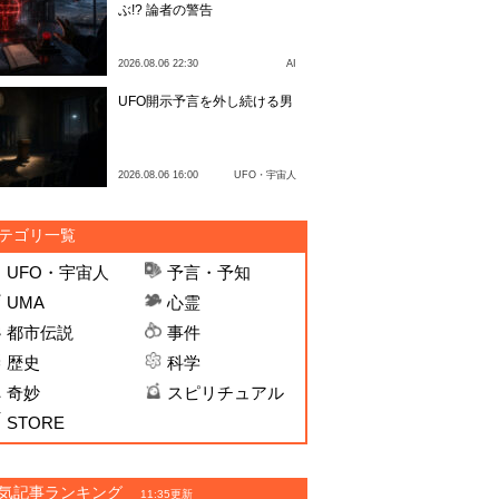
ぶ!? 論者の警告
2026.08.06 22:30
AI
UFO開示予言を外し続ける男
2026.08.06 16:00
UFO・宇宙人
テゴリ一覧
UFO・宇宙人
予言・予知
UMA
心霊
都市伝説
事件
歴史
科学
奇妙
スピリチュアル
STORE
気記事ランキング
11:35更新