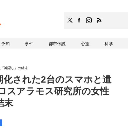
TOCANA
TOCANAのFacebookはこち
TOCANAのinstagra
TOCANAのRS
言予知
事件
都市伝説
心霊
科学
員「神隠し」の結末
期化された2台のスマホと遺
 ロスアラモス研究所の女性
結末