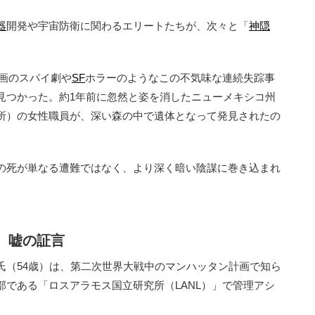
器
開発や宇宙防衛に関わるエリートたちが、次々と「
神隠
映画のスパイ劇や
SF
ホラーのようなこの不気味な連続失踪事
見つかった。約1年前に忽然と姿を消したニューメキシコ州
所）の女性職員が、深い森の中で遺体となって発見されたの
の死が単なる遭難ではなく、より深く暗い陰謀に巻き込まれ
、嘘の証言
（54歳）は、第二次世界大戦中のマンハッタン計画で知ら
である「ロスアラモス国立研究所（LANL）」で管理アシ