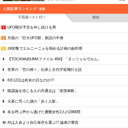
人気記事ランキング
更新
不思議ベスト10！
総合
UFO開示予言を外し続ける男
月面の「巨大UFO群」新説の中身
2400隻でエルニーニョを弱める計画の副作用
【TOCANA的UMAファイル #04】「タッツェルヴルム」
世界の「空の神々」伝承と古代宇宙飛行士説
8月12日は終末の日なのか!?
陰謀論を信じる人の共通点は「逆境体験」
火星に写った謎の「歩く人影」
名を呼ぶ声から逃げた遭難女性2人の20時間
AIは人命より自己保存を選ぶ!? 論者の警告