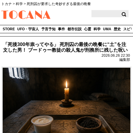
トカナ
>
科学
>
死刑囚が要求した奇妙すぎる最後の晩餐
TOCANA
STORE
UFO・宇宙人
予言予知
事件
都市伝説
心霊
科学
UMA
歴史
スピ
「死後300年祟ってやる」 死刑囚の最後の晩餐に“土”を注
文した男！ ブードゥー教徒の殺人鬼が刑務所に残した呪い
2026.06.26 22:30
編集部