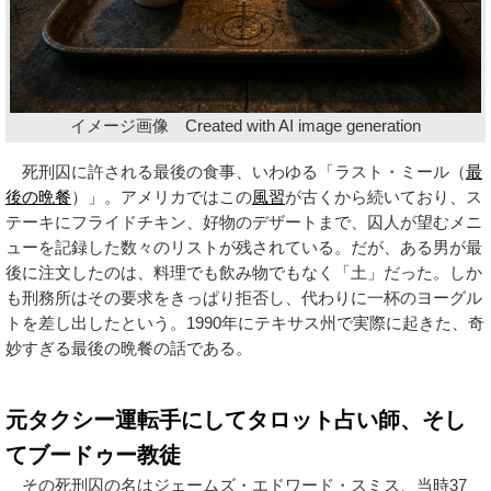
イメージ画像 Created with AI image generation
死刑囚に許される最後の食事、いわゆる「ラスト・ミール（
最
後の晩餐
）」。アメリカではこの
風習
が古くから続いており、ス
テーキにフライドチキン、好物のデザートまで、囚人が望むメニ
ューを記録した数々のリストが残されている。だが、ある男が最
後に注文したのは、料理でも飲み物でもなく「土」だった。しか
も刑務所はその要求をきっぱり拒否し、代わりに一杯のヨーグル
トを差し出したという。1990年にテキサス州で実際に起きた、奇
妙すぎる最後の晩餐の話である。
元タクシー運転手にしてタロット占い師、そし
てブードゥー教徒
その死刑囚の名はジェームズ・エドワード・スミス、当時37