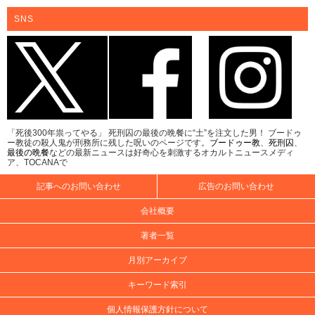
SNS
「死後300年祟ってやる」 死刑囚の最後の晩餐に“土”を注文した男！ ブードゥ
ー教徒の殺人鬼が刑務所に残した呪いのページです。
ブードゥー教
、
死刑囚
、
最後の晩餐
などの最新ニュースは好奇心を刺激するオカルトニュースメディ
ア、TOCANAで
記事へのお問い合わせ
広告のお問い合わせ
会社概要
著者一覧
月別アーカイブ
キーワード索引
個人情報保護方針について