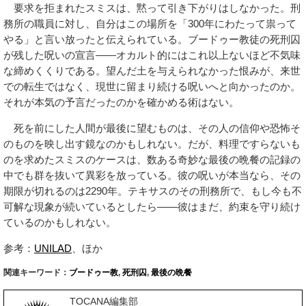
要求を拒まれたスミスは、黙って引き下がりはしなかった。刑
務所の職員に対し、自分はこの場所を「300年にわたって祟って
やる」と言い放ったと伝えられている。ブードゥー教徒の死刑囚
が残した呪いの宣言——オカルト的にはこれ以上ないほど不気味
な締めくくりである。望んだ土を与えられなかった恨みが、来世
での転生ではなく、現世に留まり続ける呪いへと向かったのか。
それが本気の予言だったのかを確かめる術はない。
死を前にした人間が最後に望むものは、その人の信仰や恐怖そ
のものを映し出す鏡なのかもしれない。だが、料理ですらないも
のを求めたスミスのケースは、数ある奇妙な最後の晩餐の記録の
中でも群を抜いて異彩を放っている。彼の呪いが本当なら、その
期限が切れるのは2290年。テキサスのその刑務所で、もし今も不
可解な現象が続いているとしたら——彼はまだ、約束を守り続け
ているのかもしれない。
参考：
UNILAD
、ほか
関連キーワード：
ブードゥー教
,
死刑囚
,
最後の晩餐
TOCANA編集部