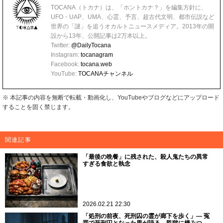
TOCANA（トカナ）は、「ホントカナ？」を編集方針に、
UFO・UAP、UMA、心霊、予言、超古代文明、都市伝説など
世界の「謎」を追うオカルトニュースメディア。2013年の開
設から13年、公開記事は2万本以上。
Twitter:
@DailyTocana
Instagram:
tocanagram
Facebook:
tocana.web
YouTube:
TOCANAチャンネル
※ 本記事の内容を無断で転載・動画化し、YouTubeやブログなどにアップロード
することを固く禁じます。
関連記事
「最後の晩餐」に残された、殺人鬼たちの異常
すぎる食欲と執念
2026.02.21 22:30
「処刑の前夜、死刑囚の霊が廊下を歩く」― 冤