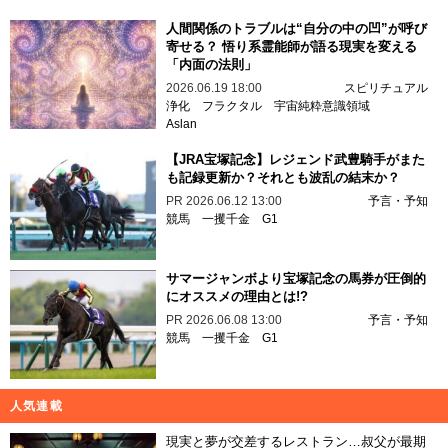
人間関係のトラブルは“自分の中の凹”が呼び
寄せる？ 悟り系霊能師が語る現実を変える
「内面の法則」
2026.06.19 18:00
スピリチュアル
浄化
フラクタル
宇宙純粋意識領域
Aslan
【JRA宝塚記念】レジェンド武豊騎手がまた
も記録更新か？それとも波乱の結末か？
PR
2026.06.12 13:00
予言・予知
競馬
一攫千金
G1
サマージャンボより宝塚記念の馬券が圧倒的
にオススメの理由とは!?
PR
2026.06.08 13:00
予言・予知
競馬
一攫千金
G1
人気連載
現実と夢が交差するレストラン…叔父が最期