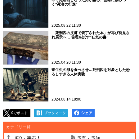
罪で死刑囚となった男が語る、監獄に棲みつ
く“死者の行進”
2025.08.22 11:30
「死刑囚の皮膚で装丁された本」が再び発見さ
れ展示へ… 倫理を試す“狂気の書”
2025.04.20 11:30
寄生虫の卵を食べさせ…死刑囚を対象とした恐
ろしすぎる人体実験
2024.08.14 18:00
Xでポスト
カテゴリ一覧
UFO・宇宙人
予言・予知