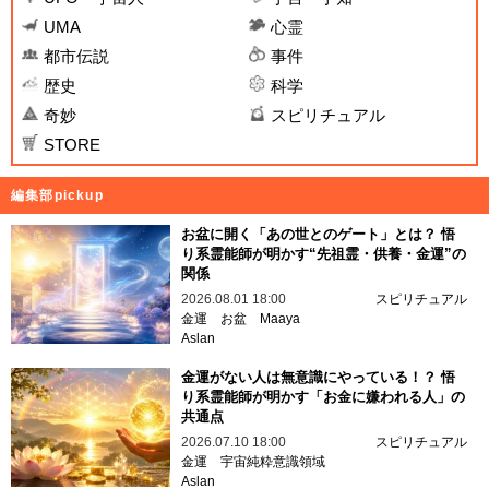
UMA
心霊
都市伝説
事件
歴史
科学
奇妙
スピリチュアル
STORE
編集部pickup
お盆に開く「あの世とのゲート」とは？ 悟
り系霊能師が明かす“先祖霊・供養・金運”の
関係
2026.08.01 18:00
スピリチュアル
金運
お盆
Maaya
Aslan
金運がない人は無意識にやっている！？ 悟
り系霊能師が明かす「お金に嫌われる人」の
共通点
2026.07.10 18:00
スピリチュアル
金運
宇宙純粋意識領域
Aslan