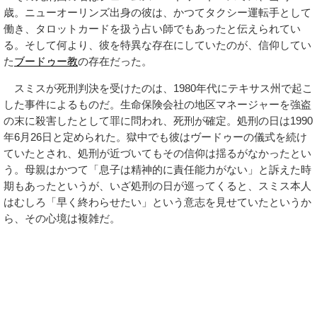
歳。ニューオーリンズ出身の彼は、かつてタクシー運転手として
働き、タロットカードを扱う占い師でもあったと伝えられてい
る。そして何より、彼を特異な存在にしていたのが、信仰してい
た
ブードゥー教
の存在だった。
スミスが死刑判決を受けたのは、1980年代にテキサス州で起こ
した事件によるものだ。生命保険会社の地区マネージャーを強盗
の末に殺害したとして罪に問われ、死刑が確定。処刑の日は1990
年6月26日と定められた。獄中でも彼はヴードゥーの儀式を続け
ていたとされ、処刑が近づいてもその信仰は揺るがなかったとい
う。母親はかつて「息子は精神的に責任能力がない」と訴えた時
期もあったというが、いざ処刑の日が巡ってくると、スミス本人
はむしろ「早く終わらせたい」という意志を見せていたというか
ら、その心境は複雑だ。