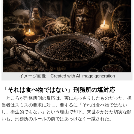
イメージ画像 Created with AI image generation
「それは食べ物ではない」刑務所の塩対応
ところが刑務所側の反応は、実にあっさりしたものだった。担
当者はスミスの要求に対し、要するに「それは食べ物ではない
し、衛生的でもない」という理由で却下。来世をかけた切実な願
いも、刑務所のルールの前ではあっけなく一蹴された。