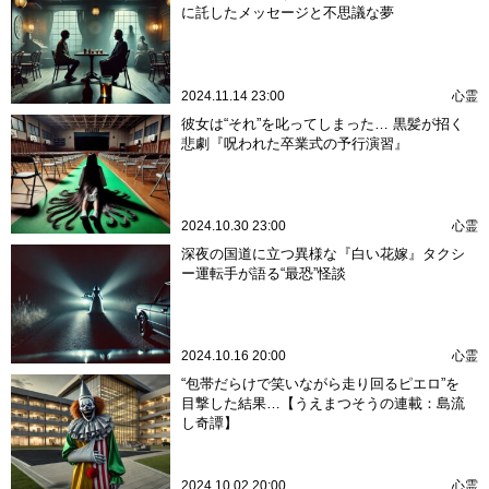
に託したメッセージと不思議な夢
2024.11.14 23:00
心霊
彼女は“それ”を叱ってしまった… 黒髪が招く
悲劇『呪われた卒業式の予行演習』
2024.10.30 23:00
心霊
深夜の国道に立つ異様な『白い花嫁』タクシ
ー運転手が語る“最恐”怪談
2024.10.16 20:00
心霊
“包帯だらけで笑いながら走り回るピエロ”を
目撃した結果…【うえまつそうの連載：島流
し奇譚】
2024.10.02 20:00
心霊