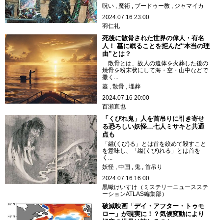
呪い
魔術
ブードゥー教
ジャマイカ
2024.07.16 23:00
羽仁礼
死後に散骨された世界の偉人・有名
人！ 墓に眠ることを拒んだ“本当の理
由”とは？
散骨とは、故人の遺体を火葬した後の
焼骨を粉末状にして海・空・山中などで
撒く...
墓
散骨
埋葬
2024.07.16 20:00
百瀬直也
「くびれ鬼」人を首吊りに引き寄せ
る恐ろしい妖怪…七人ミサキと共通
点も
「縊(くび)る」とは首を絞めて殺すこと
を意味し、「縊(くび)れる」とは首を
く...
妖怪
中国
鬼
首吊り
2024.07.16 16:00
黒蠍けいすけ（ミステリーニュースステ
ーションATLAS編集部）
破滅映画「デイ・アフター・トゥモ
ロー」が現実に！？気候変動により