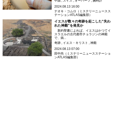
中国
スイス
オーパーツ
腕時計
2024.08.13 16:00
ナオキ・コムロ（ミステリーニュースス
テーションATLAS編集部）
イエスが数々の奇跡を起こした“失わ
れた神殿”を発見か
新約聖書によれば、イエスはかつてイ
スラエルの古代都市チョラジンの神殿
で、病...
奇跡
イエス・キリスト
神殿
2024.08.13 07:00
田中尚（ミステリーニュースステーショ
ンATLAS編集部）