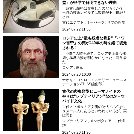
盤」が科学で解明できない理由
超古代技術は存在したのだろうか？
当時の技術レベルでは製造が不可能だと
され...
古代エジプト
オーパーツ
サブの円盤
2024.07.22 11:30
ロシア史上“最も残虐な暴君”「イワ
ン雷帝」の顔が440年の時を経て復元
される！
440年の時を経て、ロシア史上最も残
虐な暴君の姿が明らかになった。科学者
た...
ロシア
復元
2024.07.20 16:00
ナオキ・コムロ（ミステリーニュースス
テーションATLAS編集部）
古代の爬虫類型ヒューマノイドの
神々は“レプティリアン”なのか＝ウ
バイド文化
古代メソポタミア文明の“オリジン”はシ
ュメール人にあるといわれているが、実
は同じ...
レプティリアン
メソポタミア
古代遺
跡
2024.07.20 11:30