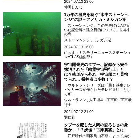
2024.07.13 23:00
仲田しんじ
1万年の歴史を紡ぐ”水中ストーンヘ
ンジ”の謎＝アメリカ・ミシガン湖
ストーンヘンジ、この先史時代の謎め
いた記念碑の建立目的について、世界中
の専...
ストーンヘンジ
ミシガン湖
2024.07.13 16:00
にぅま（ミステリーニュースステーショ
ンATLAS編集部）
宇宙開発史のタブー、記録から完全
抹消された「幽霊宇宙飛行士」と
は？軌道から外れ、宇宙船ごと見捨
てられ… 犠牲者は多数！？
ウルトラ・シリーズは「最も派生テレ
ビシリーズが作られたテレビ番組」とし
てギ...
ウルトラマン
人工衛星
宇宙船
宇宙飛
行士
2024.07.12 21:00
羽仁礼
タブーを犯した人間の恐ろしさの象
徴か…！？妖怪「古庫裏婆」とは
江戸時代の画家鳥山石燕によって描か