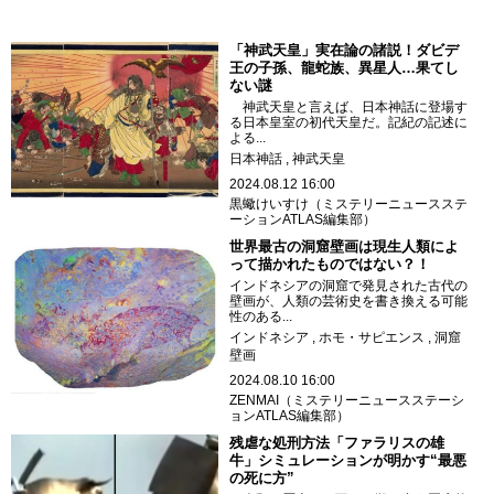
「神武天皇」実在論の諸説！ダビデ
王の子孫、龍蛇族、異星人…果てし
ない謎
神武天皇と言えば、日本神話に登場す
る日本皇室の初代天皇だ。記紀の記述に
よる...
日本神話
神武天皇
2024.08.12 16:00
黒蠍けいすけ（ミステリーニュースステ
ーションATLAS編集部）
世界最古の洞窟壁画は現生人類によ
って描かれたものではない？！
インドネシアの洞窟で発見された古代の
壁画が、人類の芸術史を書き換える可能
性のある...
インドネシア
ホモ・サピエンス
洞窟
壁画
2024.08.10 16:00
ZENMAI（ミステリーニュースステーシ
ョンATLAS編集部）
残虐な処刑方法「ファラリスの雄
牛」シミュレーションが明かす“最悪
の死に方”