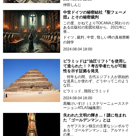
仲田しんじ
中世ドイツの秘密結社『聖フェーメ
団』とその秘密裁判
この度、かねてよりTOCANAと関わりの
ある出版社の彩図社様から、2021年に
発...
ドイツ
裁判
中世
怪しい噂の真相禁断
の雑学
2024.08.04 18:00
ピラミッドは“油圧リフト”を使用し
て造られた！？考古学者たちが可能
性を示す証拠を発見
何年もの間、古代エジプト人が原始的
な道具しか使わず、どうやってこのよう
な巨...
ピラミッド
階段ピラミッド
2024.08.04 16:00
黒蠍けいすけ（ミステリーニュースステ
ーションATLAS編集部）
失われた文明の輝き…！謎に包まれ
た「ゴールデンマン」とは
カザフスタン独立の主要なシンボルで
ある「ゴールデンマン」は、アルマトイ
の東...