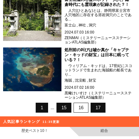
倉時代にも霊現象が記録された？！
人穴(ひとあな)とは、静岡県富士宮市
人穴地区に存在する溶岩洞穴のことであ
る...
富士山
神社
洞穴
2024.07.03 16:00
ZENMAI（ミステリーニュースステーシ
ョンATLAS編集部）
処刑前の叫びは嘘か真か「キャプテ
ン・キッドの財宝」は日本に眠って
いる？！
ウィリアム・キッドは、17世紀にスコ
ットランドで生まれた海賊船の船長であ
り...
海賊
沈没船
財宝
2024.07.02 16:00
黒蠍けいすけ（ミステリーニュースステ
ーションATLAS編集部）
1
15
16
17
人気記事ランキング
11:35更新
歴史ベスト10！
総合