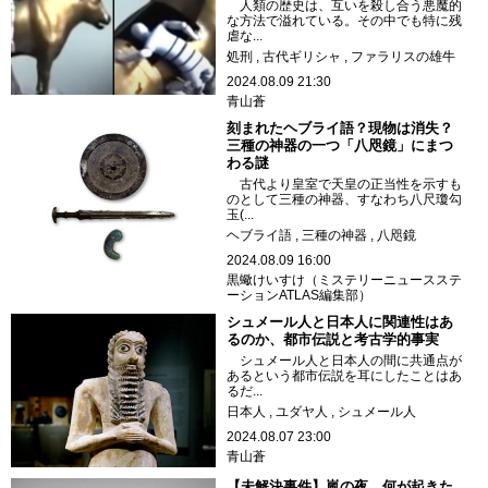
人類の歴史は、互いを殺し合う悪魔的
な方法で溢れている。その中でも特に残
虐な...
処刑
古代ギリシャ
ファラリスの雄牛
2024.08.09 21:30
青山蒼
刻まれたヘブライ語？現物は消失？
三種の神器の一つ「八咫鏡」にまつ
わる謎
古代より皇室で天皇の正当性を示すも
のとして三種の神器、すなわち八尺瓊勾
玉(...
ヘブライ語
三種の神器
八咫鏡
2024.08.09 16:00
黒蠍けいすけ（ミステリーニュースステ
ーションATLAS編集部）
シュメール人と日本人に関連性はあ
るのか、都市伝説と考古学的事実
シュメール人と日本人の間に共通点が
あるという都市伝説を耳にしたことはあ
るだ...
日本人
ユダヤ人
シュメール人
2024.08.07 23:00
青山蒼
【未解決事件】嵐の夜、何が起きた