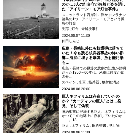
のか…3人の灯台守が忽然と姿を消し
た「アイリーン・モア灯台事件」
スコットランド西岸沖に浮かぶフラナン
諸島の1つ、アイリーン・モアという孤
島の灯台...
失踪
灯台
未解決事件
2024.08.07 11:30
仲田しんじ
広島・長崎以外にも核爆弾は落ちて
いた！今も残る核兵器事故の怖い影
響…海底に埋まる爆弾、放射能汚染
も…
広島・長崎での原爆の悲劇の記憶が鮮明
だった1950～60年代、米軍は何度か意
図せ...
スペイン
米軍
核兵器
放射能汚染
2024.08.06 20:00
巨人ネフィリムは存在していたの
か？ “カーディフの巨人”とは…発
見、そして偽装
旧約聖書に登場する巨人、ネフィリムは
かつてこの地球上に存在していたのか
――。18...
巨人
ネフィリム
旧約聖書
見世物
2024.08.06 11:30