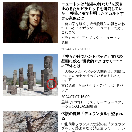
ニュートンは“世界の終わり”を突き
止めるためピラミッドを研究してい
た！ 極秘メモで判明したオカルトす
ぎる実像とは
古典力学を確立し近代物理学の祖といわ
れているアイザック・ニュートンだが、
これまで...
ピラミッド
アイザック・ニュートン
遺稿
2024.07.07 20:00
「神々が持つハンドバッグ」古代の
壁画に残る”現代的アクセサリー”？
の正体とは
人類とハンドバッグの関係は、想像以
上に古い歴史を持っているかもしれな
い。研...
古代遺跡
ギョベクリ・テペ
ハンドバ
ッグ
2024.07.07 16:00
黒蠍けいすけ（ミステリーニュースステ
ーションATLAS編集部）
伝説の魔剣「デュランダル」盗まれ
る
中世前期フランスの伝説の剣「デュラン
ダル」が跡形もなく消え去った――。い