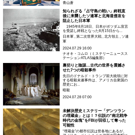
青山蒼
知られざる「占守島の戦い」終戦直
後に来襲したソ連軍と北海道侵攻を
阻止した日本軍
1945年8月18日、日本がポツダム宣言
を受諾し終戦となった8月15日から...
日本軍
第二次世界大戦
北方領土
ソ連
軍
2024.07.29 16:00
ナオキ・コムロ（ミステリーニュースス
テーションATLAS編集部）
裏切りと陰謀…古代の世界を震撼さ
せた7つの暗殺事件
先日のドナルド・トランプ前大統領に対
する暗殺未遂事件は、アメリカ合衆国の
歴史にお...
暗殺
2024.07.28 07:00
未解決歴史ミステリー「デンツラン
の埋蔵金」とは！？伝説の“南北戦争
時代の金塊”をFBIが回収して奪った
可能性
“埋蔵金”の都市伝説は世各地にあるが、