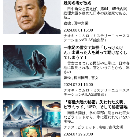
姓同名者が改名
田中角栄と言えば、第64、65代内閣
総理大臣を務めた日本の政治家である。
新...
盗聴
田中角栄
2024.08.01 16:00
ナオキ・コムロ（ミステリーニュースス
テーションATLAS編集部）
一本足の雪女？妖怪「しっけんけ
ん」出遭った人を縛って動けなくし
てしまう？！
雪女にまつわる民話や伝承は、日本各
地に散見される。雪ということから、寒
さの...
妖怪
柳田国男
雪女
2024.07.31 16:00
ナオキ・コムロ（ミステリーニュースス
テーションATLAS編集部）
『南極大陸の秘密』失われた文明、
ピラミッド、UFO、そして秘密基地
南極大陸は、氷の深部に隠された巨大
なピラミッドから、氷に覆われていない
南極...
ナチス
ピラミッド
南極
古代文明
2024.07.29 20:00