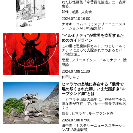
れた妖怪画集『今昔百鬼拾遺』に、古庫
裏婆...
妖怪
老婆
人肉食
2024.07.10 16:00
ナオキ・コムロ（ミステリーニュースス
テーションATLAS編集部）
“イルミナティ”が世界を支配するた
めのガイドライン
この世は悪魔崇拝カルト、つまりイルミ
ナティによって支配されつつあるとい
う“陰謀論...
悪魔
フリーメイソン
イルミナティ
陰
謀論
2024.07.08 11:30
仲田しんじ
ヒマラヤの奥地に存在する「骸骨で
埋め尽くされた湖」いまだ謎多き“ル
ープクンド湖”とは
ヒマラヤ山脈の高地に、神秘的で不気
味な湖が存在している――骸骨で埋め尽
くさ...
骸骨
ヒマラヤ
ループクンド湖
2024.07.08 07:00
田中尚（ミステリーニュースステーショ
ンATLAS編集部）