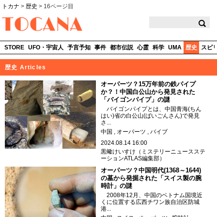
トカナ
>
歴史
>
16ページ目
TOCANA
STORE
UFO・宇宙人
予言予知
事件
都市伝説
心霊
科学
UMA
歴史
スピ
歴史 Articles
オーパーツ？15万年前の鉄パイプ
か？！中国白公山から発見された
「バイゴンパイプ」の謎
バイゴンパイプとは、中国青海(ちん
はい)省の白公山(ばいごんさん)で発見
さ...
中国
オーパーツ
バイブ
2024.08.14 16:00
黒蠍けいすけ（ミステリーニュースステ
ーションATLAS編集部）
オーパーツ？中国明代(1368～1644)
の墓から発掘された「スイス製の腕
時計」の謎
2008年12月、中国のベトナム国境近
くに位置する広西チワン族自治区防城
港...