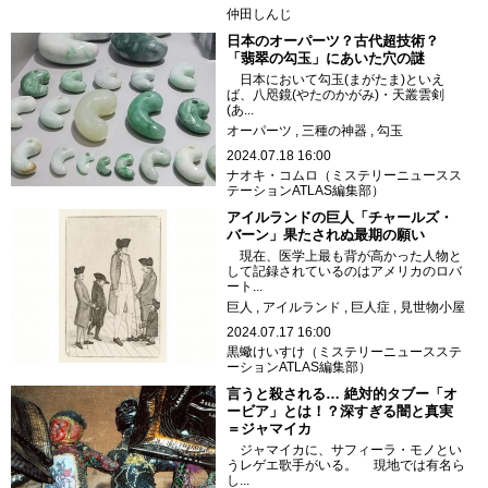
仲田しんじ
日本のオーパーツ？古代超技術？
「翡翠の勾玉」にあいた穴の謎
日本において勾玉(まがたま)といえ
ば、八咫鏡(やたのかがみ)・天叢雲剣
(あ...
オーパーツ
三種の神器
勾玉
2024.07.18 16:00
ナオキ・コムロ（ミステリーニュースス
テーションATLAS編集部）
アイルランドの巨人「チャールズ・
バーン」果たされぬ最期の願い
現在、医学上最も背が高かった人物と
して記録されているのはアメリカのロバ
ート...
巨人
アイルランド
巨人症
見世物小屋
2024.07.17 16:00
黒蠍けいすけ（ミステリーニュースステ
ーションATLAS編集部）
言うと殺される… 絶対的タブー「オ
ービア」とは！？深すぎる闇と真実
＝ジャマイカ
ジャマイカに、サフィーラ・モノとい
うレゲエ歌手がいる。 現地では有名ら
し...