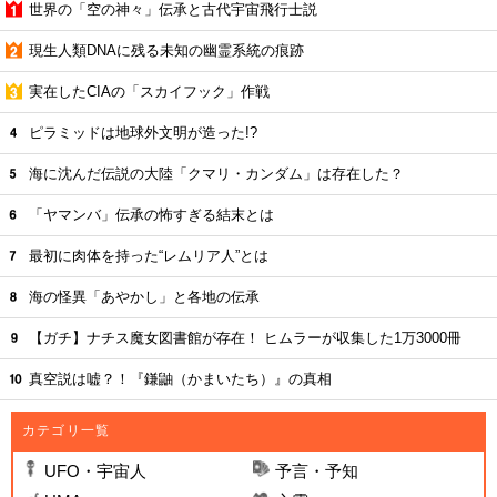
世界の「空の神々」伝承と古代宇宙飛行士説
現生人類DNAに残る未知の幽霊系統の痕跡
実在したCIAの「スカイフック」作戦
ピラミッドは地球外文明が造った!?
海に沈んだ伝説の大陸「クマリ・カンダム」は存在した？
「ヤマンバ」伝承の怖すぎる結末とは
最初に肉体を持った“レムリア人”とは
海の怪異「あやかし」と各地の伝承
【ガチ】ナチス魔女図書館が存在！ ヒムラーが収集した1万3000冊
真空説は嘘？！『鎌鼬（かまいたち）』の真相
カテゴリ一覧
UFO・宇宙人
予言・予知