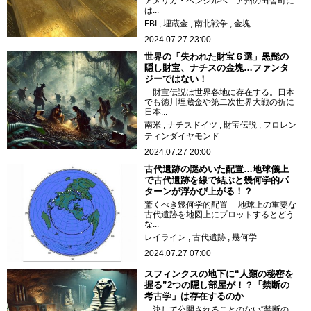
アメリカ・ペンシルベニア州の田舎町に
は...
FBI
埋蔵金
南北戦争
金塊
2024.07.27 23:00
世界の「失われた財宝６選」黒髭の
隠し財宝、ナチスの金塊…ファンタ
ジーではない！
財宝伝説は世界各地に存在する。日本
でも徳川埋蔵金や第二次世界大戦の折に
日本...
南米
ナチスドイツ
財宝伝説
フロレン
ティンダイヤモンド
2024.07.27 20:00
古代遺跡の謎めいた配置…地球儀上
で古代遺跡を線で結ぶと幾何学的パ
ターンが浮かび上がる！？
驚くべき幾何学的配置 地球上の重要な
古代遺跡を地図上にプロットするとどう
な...
レイライン
古代遺跡
幾何学
2024.07.27 07:00
スフィンクスの地下に“人類の秘密を
握る”2つの隠し部屋が！？「禁断の
考古学」は存在するのか
決して公開されることのない“禁断の