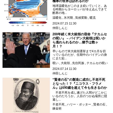
極寒の世界は訪れるのか
地球温暖化がこのまま続いていくと、あ
る時期からヨーロッパが冷え込んできて
酷寒の地...
温暖化
氷河期
気候変動
暖流
2024.07.15 11:30
仲田しんじ
200年続く米大統領の宿命『テカムセ
の呪い』 – バイデン大統領は呪いか
ら逃れられるのか…猶予は数ヶ
月！？
早いもので米大統領選挙まで4カ月を切
っているのだが、任期中のバイデンの身
にまだ起...
呪い
大統領
先住民族
テカムセの呪い
2024.07.14 11:30
仲田しんじ
“賢者の石”の製造に成功し不老不死
となった！？『ニコラス・フラメ
ル』は690歳を超えて今も生きるのか
不老不死を成し遂げた人間がどこかに
いるのだろうか。人目のつかぬ場所に隠
遁し...
不老不死
ハリー・ポッター
賢者の石
錬金術