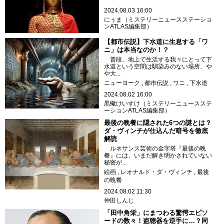
2024.08.03 16:00
にぅま（ミステリーニュースステーショ
ンATLAS編集部）
【都市伝説】下水道に生息する「ワ
ニ」は本当なのか！？
普段、地上で生活する我々にとって下
水道という空間は馴染みのない場所、や
や大...
ニューヨーク
都市伝説
ワニ
下水道
2024.08.02 16:00
黒蠍けいすけ（ミステリーニュースステ
ーションATLAS編集部）
最後の晩餐に隠された6つの謎とは？
ダ・ヴィンチが仕込んだ暗号を徹底
解読
ルネサンス芸術の金字塔『最後の晩
餐』には、いまだ解き明かされていない
秘密が...
絵画
レオナルド・ダ・ヴィンチ
最後
の晩餐
2024.08.02 11:30
仲田しんじ
「田中角栄」にまつわる驚愕エピソ
ードの数々！盗聴器を逆手に…？同