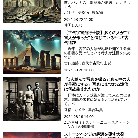
前、バナナの一部品種が絶滅した。そし
て今...
バナナ
伝染病
農産物
2024.08.22 11:30
仲田しんじ
【古代宇宙飛行士説】多くの人が“宇
宙人が作った”と信じている5つの古
代遺跡
近年、古代の人類が地球外知的生命体
の影響を受けたという考えが注目を集め
てい...
古代遺跡
古代宇宙飛行士説
2024.08.20 20:00
「3人並んで写真を撮ると真ん中の人
が早死にする」写真にまつわる迷信
は何故生まれたのか
日本にカメラ技術が渡って来たのは幕
末、黒船の来航に始まると言われてい
る。ペ...
迷信
カメラ
集合写真
2024.08.19 16:00
ZENMAI（ミステリーニュースステーシ
ョンATLAS編集部）
ストーンヘンジの起源を覆す大発