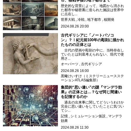
市、核戦争後の地下都市まで
歴史的な背景によって、地図から消され
た都市や秘密裏に造られた施設は世界中
に点在し...
世界大戦
冷戦
地下都市
核開発
2024.08.26 20:00
古代ギリシアに「ノートパソコ
ン」？！紀元前100年の彫刻に描かれ
たものの正体とは
古代の壁画や彫刻の中に、当時存在し
ていたとは到底考えられない、現代で使
用さ...
オーパーツ
古代ギリシア
2024.08.26 16:00
黒蠍けいすけ（ミステリーニュースステ
ーションATLAS編集部）
集団的“思い違い”の謎『マンデラ効
果』の正体とは…？なぜ同じ間違い
を記憶するのか
過去の出来事に関してどういうわけか
完全に思い違いをしていたことに気づい
てシ...
記憶
シミュレーション仮説
マンデラ
効果
2024.08.26 11:30