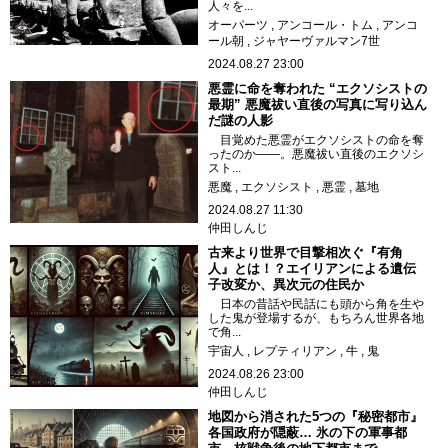
人々を...
オーパーツ
アンコール・トム
アンコ
ール朝
ジャヤーヴァルマン7世
2024.08.27 23:00
悪霊に命を奪われた “エクソシストの
最期” 悪魔祓い直後の写真に写り込ん
だ謎の人影
目覚めた悪霊がエクソシストの命を奪
ったのか――。悪魔祓い直後のエクソシ
スト...
悪魔
エクソシスト
悪霊
墓地
2024.08.27 11:30
仲田しんじ
古来より世界で目撃相次ぐ『有角
人』とは！？エイリアンによる遺伝
子改変か、異次元の住民か
日本の昔話や民話にも頭から角を生や
した鬼が登場するが、もちろん世界各地
で角...
宇宙人
レプティリアン
牛
鬼
2024.08.26 23:00
仲田しんじ
地図から消された5つの『秘密都市』
各国政府が隠蔽… 氷の下の軍事都