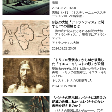
迷信
2024.08.23 16:00
黒蠍けいすけ（ミステリーニュースステ
ーションATLAS編集部）
伝説の大陸『アトランティス』に関
する3つの誤解とは
海の底に沈んだとされる伝説の大陸
「アトランティス」。現在ではアトラン
ティス...
アトランティス大陸
2024.08.22 23:00
「トリノの聖骸布」からAIが復元し
た「イエス・キリストの顔」が公開
聖骸布の年代に関する新たな発見と顔の
再現 トリノの聖骸布は、イエス・キリ
ストの...
キリスト
トリノの聖骸布
AI
2024.08.22 20:00
『バナナの黙示録』バナナに2度目の
絶滅の危機…私たちはバナナのない
未来を迎えるのか？
バナナの絶滅は近いのか――。70年