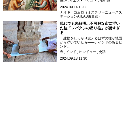
奇跡
イエス・キリスト
魔術師
2024.09.14 16:00
ナオキ・コムロ（ミステリーニュースス
テーションATLAS編集部）
現代でも未解明…不可解な宙に浮い
た柱「レパクシの吊り柱」が謎すぎ
る
建物をしっかり支えるはずの柱が地面
から浮いていたら――。インドのあるヒ
ンド...
寺
インド
ヒンドゥー
史跡
2024.09.13 11:30