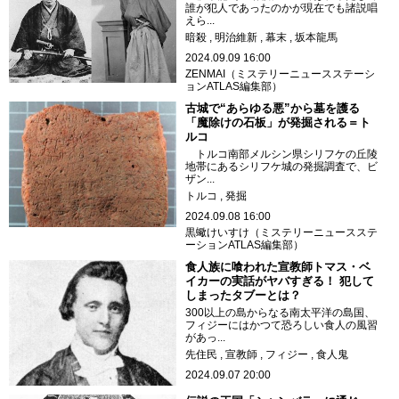
誰が犯人であったのかが現在でも諸説唱
えら...
暗殺
明治維新
幕末
坂本龍馬
2024.09.09 16:00
ZENMAI（ミステリーニュースステーシ
ョンATLAS編集部）
古城で“あらゆる悪”から墓を護る
「魔除けの石板」が発掘される＝ト
ルコ
トルコ南部メルシン県シリフケの丘陵
地帯にあるシリフケ城の発掘調査で、ビ
ザン...
トルコ
発掘
2024.09.08 16:00
黒蠍けいすけ（ミステリーニュースステ
ーションATLAS編集部）
食人族に喰われた宣教師トマス・ベ
イカーの実話がヤバすぎる！ 犯して
しまったタブーとは？
300以上の島からなる南太平洋の島国、
フィジーにはかつて恐ろしい食人の風習
があっ...
先住民
宣教師
フィジー
食人鬼
2024.09.07 20:00