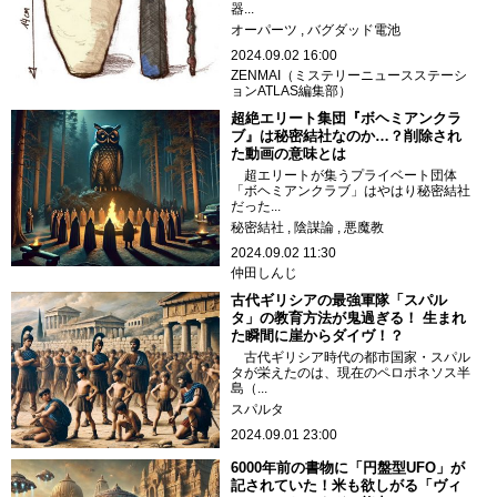
器...
オーパーツ
バグダッド電池
2024.09.02 16:00
ZENMAI（ミステリーニュースステーシ
ョンATLAS編集部）
超絶エリート集団『ボヘミアンクラ
ブ』は秘密結社なのか…？削除され
た動画の意味とは
超エリートが集うプライベート団体
「ボヘミアンクラブ」はやはり秘密結社
だった...
秘密結社
陰謀論
悪魔教
2024.09.02 11:30
仲田しんじ
古代ギリシアの最強軍隊「スパル
タ」の教育方法が鬼過ぎる！ 生まれ
た瞬間に崖からダイヴ！？
古代ギリシア時代の都市国家・スパル
タが栄えたのは、現在のペロポネソス半
島（...
スパルタ
2024.09.01 23:00
6000年前の書物に「円盤型UFO」が
記されていた！米も欲しがる「ヴィ