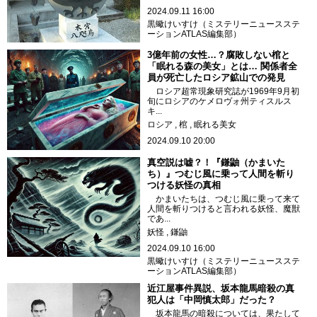
2024.09.11 16:00
黒蠍けいすけ（ミステリーニュースステ
ーションATLAS編集部）
3億年前の女性…？腐敗しない棺と
「眠れる森の美女」とは… 関係者全
員が死亡したロシア鉱山での発見
ロシア超常現象研究誌が1969年9月初
旬にロシアのケメロヴォ州ティスルス
キ...
ロシア
棺
眠れる美女
2024.09.10 20:00
真空説は嘘？！『鎌鼬（かまいた
ち）』つむじ風に乗って人間を斬り
つける妖怪の真相
かまいたちは、つむじ風に乗って来て
人間を斬りつけると言われる妖怪、魔獣
であ...
妖怪
鎌鼬
2024.09.10 16:00
黒蠍けいすけ（ミステリーニュースステ
ーションATLAS編集部）
近江屋事件異説、坂本龍馬暗殺の真
犯人は「中岡慎太郎」だった？
坂本龍馬の暗殺については、果たして