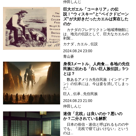
仲田しんじ
巨大ガエル「コーネリア」の伝
説！“ウィスキー”と“ベイクドビーン
ズ”が大好きだったカエルは実在した
のか
カナダのフレデリクトン地域博物館に
は、地元の伝説として、巨大なカエルの
剥製...
カナダ
カエル
伝説
2024.08.24 23:00
青山蒼
身長3メートル、人肉食… 各地の先住
民族に伝わる「白い巨人族伝説」5つ
とは？
数あるアメリカ先住民族（インディア
ン）の伝承には、今は姿を消してしまっ
た“...
巨人
伝承
先住民族
2024.08.23 21:00
仲田しんじ
迷信「北枕」は良いのか？悪いの
か？二分されている解釈
日本の俗信・迷信と呼ばれるものの中
でも、「北枕で寝てはいけない」という
のは...