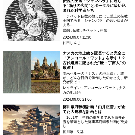
伝説の王国「シャンバラ」に通じ
る“眠りの広間”とポータルに吸い込
まれた科学者たち
チベット仏教の教えには伝説上の仏教
王国である「シャンバラ」の言い伝えが
ある...
瞑想
仏教
チベット
洞窟
2024.09.07 11:30
仲田しんじ
ナスカの地上絵を延長すると完全に
「アンコール・ワット」を示す！？
古代遺跡に隠された“匠・宇宙人”の
痕跡！
南米ペルーの「ナスカの地上絵」。誰
が、どんな目的で製作したのかさえ、研
究者間でコ...
レイライン
アンコール・ワット
ナス
カの地上絵
2024.09.06 21:00
徳川幕府転覆計画「由井正雪」が企
てた大規模な計画とは
1651年、当時の軍学者である由井正
雪を筆頭とした徳川幕府転覆計画が発覚
し...
徳川家
反乱