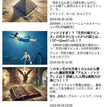
現在もなお多くの謎を残しながら、
人々を魅了し探究心をくすぐるピラミッ
ド。そ...
ピラミッド
モーゼ
出エジプト
2024.08.30 16:00
ZENMAI（ミステリーニュースステーシ
ョンATLAS編集部）
ソックリすぎ！？『天空の城ラピュ
タ』の元ネタになった2つの話とは…
パズーは●●だった！？
1986年公開の宮崎駿監督の傑作の一
つ「天空の城ラピュタ」が8月30日夜9...
アニメ
宇田川敬介
天空の城ラピュタ
スタジオジブリ
2024.08.30 11:30
ソロモン王が大天使ミカエルから授
かった魔術実用書『アルス・ノトリ
ア』とは？ 読破した人間は超能力が
身につく！？
古代イスラエルで悪魔を使役し、魔術
師として名を馳せたソロモン王が、多く
の神...
魔術
超能力
アルス・ノトリア
ソロモ
ン
2024.08.29 23:00