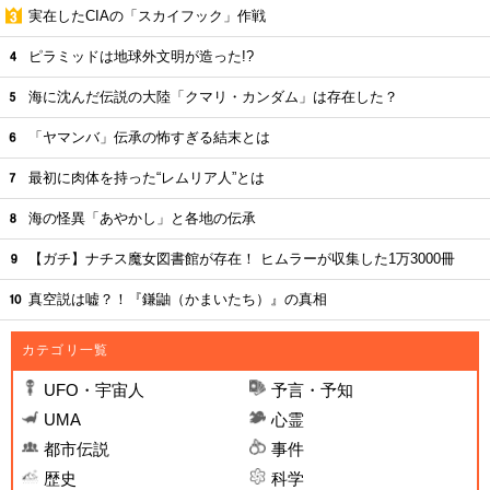
実在したCIAの「スカイフック」作戦
ピラミッドは地球外文明が造った!?
海に沈んだ伝説の大陸「クマリ・カンダム」は存在した？
「ヤマンバ」伝承の怖すぎる結末とは
最初に肉体を持った“レムリア人”とは
海の怪異「あやかし」と各地の伝承
【ガチ】ナチス魔女図書館が存在！ ヒムラーが収集した1万3000冊
真空説は嘘？！『鎌鼬（かまいたち）』の真相
カテゴリ一覧
UFO・宇宙人
予言・予知
UMA
心霊
都市伝説
事件
歴史
科学