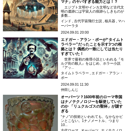
マナ」のヤバすぎる能力とは！？
エジプト文明やインカ文明など古代文
明の遺跡には宇宙人の痕跡らしきものが
多数...
インド
古代宇宙飛行士説
核兵器
マハ
ーバーラタ
2024.09.01 20:00
エドガー・アラン・ポーが“タイムト
ラベラー”だったことを示す3つの根
拠とは？ 偶然の一致にしては当たり
すぎていた！
世界で最初の推理小説といわれる『モ
ルグ街の殺人』をはじめ、ホラー小説
『アッ...
タイムトラベラー
エドガー・アラン・
ポー
2024.09.01 11:30
仲田しんじ
オーパーツ？1600年前のローマ帝国
はナノテクノロジーを駆使していた
のか 「リュクルゴスの聖杯」が謎す
ぎる
“ナノ”の技術といわれても、なかなかピ
ンとこない。1ナノメートル、つまり
10...
古代ローマ
オーパーツ
ナノテクノロ