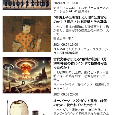
2024.09.06 16:00
ナオキ・コムロ（ミステリーニュースス
テーションATLAS編集部）
“聖徳太子は実在しない説”は真実な
のか！？提示される証拠とその真偽
かつて日本の紙幣にも肖像画として描
かれた、誰もが知る歴史上の人物の一人
であ...
聖徳太子
実在
2024.09.04 16:00
ZENMAI（ミステリーニュースステーシ
ョンATLAS編集部）
古代文書が伝える“破壊の記録” 1万
2000年前の古代インドで核爆発があ
ったのか？
1万2000年以上前、古代ヒンドゥー文
明に深い爪痕を残す、想像を絶する出
来...
マハーバーラタ
古代インド
核爆発
ラ
ーマーヤナ
2024.09.03 20:00
オーパーツ「バクダット電池」は何
のために使われていたのか？
バクダッド電池とは、1930年代にイ
ラクのバグダッドで発見された壺型の土