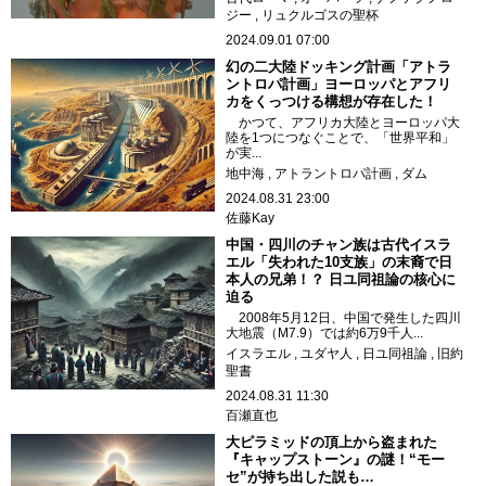
ジー
リュクルゴスの聖杯
2024.09.01 07:00
幻の二大陸ドッキング計画「アトラ
ントロパ計画」ヨーロッパとアフリ
カをくっつける構想が存在した！
かつて、アフリカ大陸とヨーロッパ大
陸を1つにつなぐことで、「世界平和」
が実...
地中海
アトラントロパ計画
ダム
2024.08.31 23:00
佐藤Kay
中国・四川のチャン族は古代イスラ
エル「失われた10支族」の末裔で日
本人の兄弟！？ 日ユ同祖論の核心に
迫る
2008年5月12日、中国で発生した四川
大地震（M7.9）では約6万9千人...
イスラエル
ユダヤ人
日ユ同祖論
旧約
聖書
2024.08.31 11:30
百瀬直也
大ピラミッドの頂上から盗まれた
『キャップストーン』の謎！“モー
セ”が持ち出した説も…