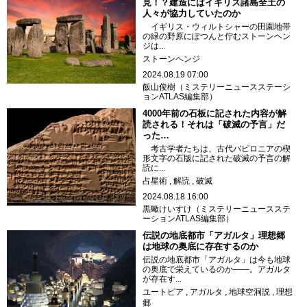
見！？建造にはイギリス諸島全土の
人々が協力していたのか
イギリス・ウィルトシャーの田園地帯
の緑の野原にぽつんと佇むストーンヘン
ジは...
ストーンヘンジ
2024.08.19 07:00
飯山俊樹（ミステリーニュースステーシ
ョンATLAS編集部）
4000年前の石板に記された内容が解
読される！それは「破滅の予言」だ
った…
考古学者たちは、古代バビロニアの楔
形文字の石版に記された破滅の予言の解
読に...
占星術
解読
破滅
2024.08.18 16:00
黒蠍けいすけ（ミステリーニュースステ
ーションATLAS編集部）
伝説の地底都市「アガルタ」理想郷
は地球の奥底に存在するのか
伝説の地底都市「アガルタ」は今も地球
の奥底で栄えているのか――。アガルタ
が存在す...
ユートピア
アガルタ
地球空洞説
理想
郷