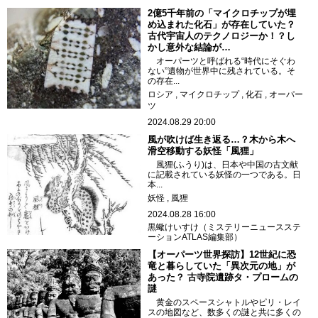
2億5千年前の「マイクロチップが埋
め込まれた化石」が存在していた？
古代宇宙人のテクノロジーか！？し
かし意外な結論が…
オーパーツと呼ばれる“時代にそぐわ
ない”遺物が世界中に残されている。そ
の存在...
ロシア
マイクロチップ
化石
オーパー
ツ
2024.08.29 20:00
風が吹けば生き返る…？木から木へ
滑空移動する妖怪「風狸」
風狸(ふうり)は、日本や中国の古文献
に記載されている妖怪の一つである。日
本...
妖怪
風狸
2024.08.28 16:00
黒蠍けいすけ（ミステリーニュースステ
ーションATLAS編集部）
【オーパーツ世界探訪】12世紀に恐
竜と暮らしていた「異次元の地」が
あった？ 古寺院遺跡タ・プロームの
謎
黄金のスペースシャトルやピリ・レイ
スの地図など、数多くの謎と共に多くの