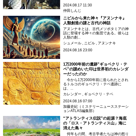
2024.08.17 11:30
仲田しんじ
ニビルから来た神々『アヌンナキ』
人類創造の謎と古代の神話
アヌンナキとは、古代メソポタミアの神
話に登場する神々の集団である。彼らは
人類の創...
シュメール
ニビル
アヌンナキ
2024.08.16 23:00
1万2000年前の遺跡”ギョベクリ・テ
ペ”の謎めいた印は世界初のカレンダ
ーだったのか
今から1万2000年前に造られたとされ
るトルコのギョベクリ・テペ遺跡に
は、...
カレンダー
ギョベクリ・テペ
2024.08.16 07:00
加藤史紀（ミステリーニュースステーシ
ョンATLAS編集部）
“アトランティス伝説”の起源？海底
の「ロス・アトランティス山」海に
消えた島々
何年もの間、考古学者たちは神の怒り