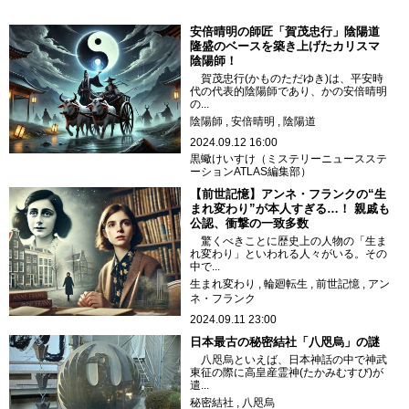
安倍晴明の師匠「賀茂忠行」陰陽道
隆盛のベースを築き上げたカリスマ
陰陽師！
賀茂忠行(かものただゆき)は、平安時
代の代表的陰陽師であり、かの安倍晴明
の...
陰陽師
安倍晴明
陰陽道
2024.09.12 16:00
黒蠍けいすけ（ミステリーニュースステ
ーションATLAS編集部）
【前世記憶】アンネ・フランクの“生
まれ変わり”が本人すぎる…！ 親戚も
公認、衝撃の一致多数
驚くべきことに歴史上の人物の「生ま
れ変わり」といわれる人々がいる。その
中で...
生まれ変わり
輪廻転生
前世記憶
アン
ネ・フランク
2024.09.11 23:00
日本最古の秘密結社「八咫烏」の謎
八咫烏といえば、日本神話の中で神武
東征の際に高皇産霊神(たかみむすび)が
遣...
秘密結社
八咫烏