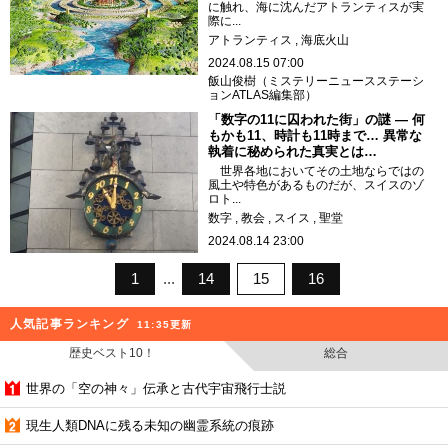
に触れ、海に沈んだアトランティスが実
際に...
アトランティス
海底火山
2024.08.15 07:00
飯山俊樹（ミステリーニュースステーシ
ョンATLAS編集部）
「数字の11に囚われた街」の謎 ― 何
もかも11、時計も11時まで… 異常な
執着に秘められた真実とは…
世界各地においてその土地ならではの
風土や特色があるものだが、スイスのゾ
ロト...
数字
教会
スイス
聖堂
2024.08.14 23:00
1
14
15
16
人気記事ランキング
11:35更新
歴史ベスト10！
総合
世界の「空の神々」伝承と古代宇宙飛行士説
現生人類DNAに残る未知の幽霊系統の痕跡