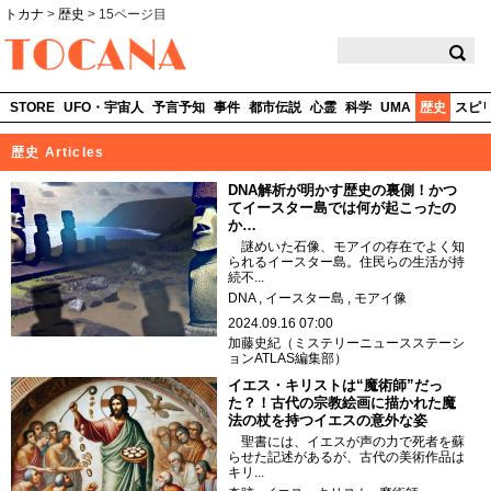
トカナ
>
歴史
>
15ページ目
TOCANA
STORE
UFO・宇宙人
予言予知
事件
都市伝説
心霊
科学
UMA
歴史
スピ
歴史 Articles
DNA解析が明かす歴史の裏側！かつ
てイースター島では何が起こったの
か…
謎めいた石像、モアイの存在でよく知
られるイースター島。住民らの生活が持
続不...
DNA
イースター島
モアイ像
2024.09.16 07:00
加藤史紀（ミステリーニュースステーシ
ョンATLAS編集部）
イエス・キリストは“魔術師”だっ
た？！古代の宗教絵画に描かれた魔
法の杖を持つイエスの意外な姿
聖書には、イエスが声の力で死者を蘇
らせた記述があるが、古代の美術作品は
キリ...