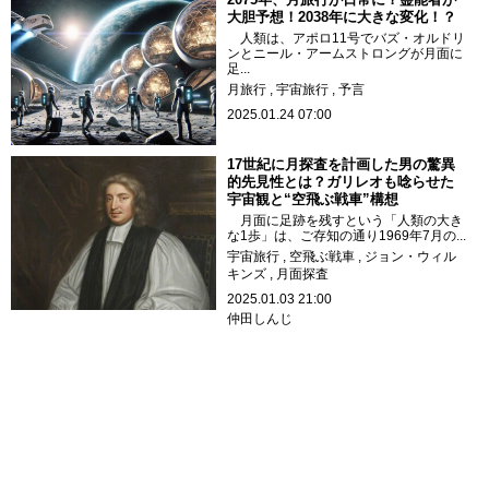
大胆予想！2038年に大きな変化！？
人類は、アポロ11号でバズ・オルドリ
ンとニール・アームストロングが月面に
足...
月旅行
宇宙旅行
予言
2025.01.24 07:00
17世紀に月探査を計画した男の驚異
的先見性とは？ガリレオも唸らせた
宇宙観と“空飛ぶ戦車”構想
月面に足跡を残すという「人類の大き
な1歩」は、ご存知の通り1969年7月の...
宇宙旅行
空飛ぶ戦車
ジョン・ウィル
キンズ
月面探査
2025.01.03 21:00
仲田しんじ