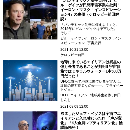
【パンデミックと新宇宙時代】ビ
ル・ゲイツが民間宇宙事業を批判！
イーロン・マスク「インスピレーシ
ョン4」の裏側（ケロッピー前田解
説）
「パンデミック到来に備えよ！」と、
2015年にビル・ゲイツは予言した。
そして...
ビル・ゲイツ
イーロン・マスク
イン
スピレーション
宇宙旅行
2021.10.21 12:00
ケロッピー前田
地球に来ているエイリアンは異星の
億万長者であることが判明!! 宇宙価
格ではミネラルウォーター1本500万
円だった！
UFOに乗って地球に来ている宇宙人は、
故郷の億万長者なのか――。プライベー
トジェ...
UFO
エイリアン
地球外生命体
仲田
しんじ
2021.08.09 12:00
帰還したジェフ・ベゾスは宇宙でエ
イリアンと入れ替わった!? 「声が変
化」「4人全員レプティリアン化」陰
謀論勃発！