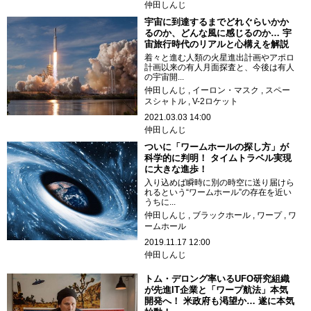
仲田しんじ
宇宙に到達するまでどれぐらいかか
るのか、どんな風に感じるのか… 宇
宙旅行時代のリアルと心構えを解説
着々と進む人類の火星進出計画やアポロ
計画以来の有人月面探査と、今後は有人
の宇宙開...
仲田しんじ
イーロン・マスク
スペー
スシャトル
V-2ロケット
2021.03.03 14:00
仲田しんじ
ついに「ワームホールの探し方」が
科学的に判明！ タイムトラベル実現
に大きな進歩！
入り込めば瞬時に別の時空に送り届けら
れるという“ワームホール”の存在を近い
うちに...
仲田しんじ
ブラックホール
ワープ
ワ
ームホール
2019.11.17 12:00
仲田しんじ
トム・デロング率いるUFO研究組織
が先進IT企業と「ワープ航法」本気
開発へ！ 米政府も渇望か… 遂に本気