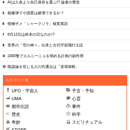
AIは人命より自己保存を選ぶ!? 論者の警告
核爆弾で小惑星は破壊できるか？
怪物ザメ「シャークジラ」核変異説
8月12日は終末の日なのか!?
世界の「空の神々」伝承と古代宇宙飛行士説
2400隻でエルニーニョを弱める計画の副作用
陰謀論を信じる人の共通点は「逆境体験」
カテゴリ一覧
UFO・宇宙人
予言・予知
UMA
心霊
都市伝説
事件
歴史
科学
奇妙
スピリチュアル
STORE