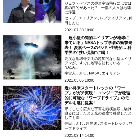
ジェフ・ベゾスの弾道宇宙飛行には実は
真の目的があった!? 一部の人々は地球
に帰還...
セレブ
エイリアン
レプティリアン
仲
田しんじ
2021.07.30 10:00
「超小型の知的エイリアンが地球に
来ている」NASAトップ学者の衝撃発
表！ 炭素ベースのヤバい生物が… 科
学界の“狭い見識”に喝！
高度な地球外文明の超知的な小型エイリ
アンが、すでに地球を訪れている――。
NASA...
宇宙人
UFO
NASA
エイリアン
2021.05.05 10:00
近い将来スタートレックの「ワー
プ」がガチ実現！ エンジニアが物理
的に可能な「ワープドライブ」のモ
デルを遂に提案！
果てしなく広大な宇宙を縦横無尽に駆け
巡るには、たとえ光の速度で移動したと
しても満...
仲田しんじ
超光速
スタートレック
ワ
ープドライブ
2021.03.14 14:00