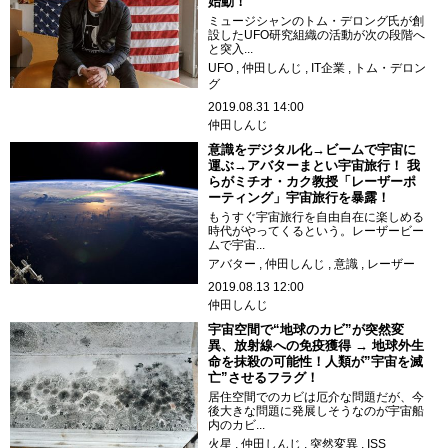
始動！
ミュージシャンのトム・デロング氏が創
設したUFO研究組織の活動が次の段階へ
と突入...
UFO
仲田しんじ
IT企業
トム・デロン
グ
2019.08.31 14:00
仲田しんじ
意識をデジタル化→ビームで宇宙に
運ぶ→アバターまとい宇宙旅行！ 我
らがミチオ・カク教授「レーザーポ
ーティング」宇宙旅行を暴露！
もうすぐ宇宙旅行を自由自在に楽しめる
時代がやってくるという。レーザービー
ムで宇宙...
アバター
仲田しんじ
意識
レーザー
2019.08.13 12:00
仲田しんじ
宇宙空間で“地球のカビ”が突然変
異、放射線への免疫獲得 → 地球外生
命を抹殺の可能性！人類が”宇宙を滅
亡”させるフラグ！
居住空間でのカビは厄介な問題だが、今
後大きな問題に発展しそうなのが宇宙船
内のカビ...
火星
仲田しんじ
突然変異
ISS