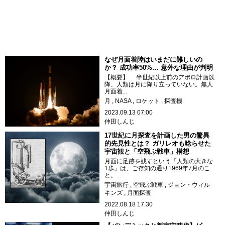
なぜ月面着陸はいまだに難しいの
か？ 成功率50%… 意外な理由が判明
【概要】 半世紀以上前のアポロ計画以
降、人類は月に降り立っていない。無人
月面着...
月
NASA
ロケット
探査機
2023.09.13 07:00
仲田しんじ
17世紀に月探査を計画した男の驚異
的先見性とは？ ガリレオも唸らせた
宇宙観と「空飛ぶ戦車」構想
月面に足跡を残すという「人類の大きな
1歩」は、ご存知の通り1969年7月のこ
と。...
宇宙旅行
空飛ぶ戦車
ジョン・ウィル
キンズ
月面探査
2022.08.18 17:30
仲田しんじ