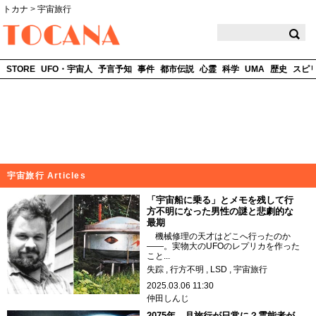
トカナ
>
宇宙旅行
TOCANA
STORE
UFO・宇宙人
予言予知
事件
都市伝説
心霊
科学
UMA
歴史
スピ
宇宙旅行 Articles
「宇宙船に乗る」とメモを残して行
方不明になった男性の謎と悲劇的な
最期
機械修理の天才はどこへ行ったのか
――。実物大のUFOのレプリカを作った
こと...
失踪
行方不明
LSD
宇宙旅行
2025.03.06 11:30
仲田しんじ
2075年、月旅行が日常に？霊能者が