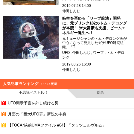
2019.07.28 14:00
仲田しんじ
時空を歪める「ワープ航法」開発
に、元ブリンク182のトム・デロング
が本腰！ 米大富豪も支援、ビームエ
ネルギー誕生へ！
元ミュージシャンのトム・デロング氏が
中心になって発足したガチUFO研究組
織、「T...
UFO
仲田しんじ
ワープ
トム・デロ
ング
2019.03.26 16:00
仲田しんじ
人気記事ランキング
11:35更新
不思議ベスト10！
総合
UFO開示予言を外し続ける男
月面の「巨大UFO群」新説の中身
【TOCANA的UMAファイル #04】「タッツェルヴルム」