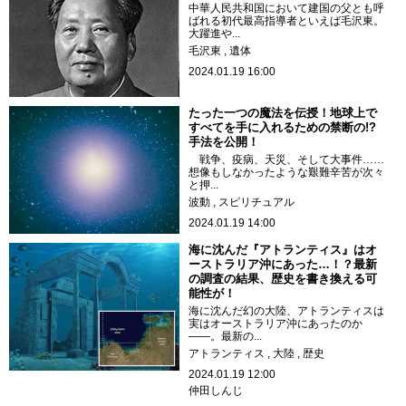
中華人民共和国において建国の父とも呼
ばれる初代最高指導者といえば毛沢東。
大躍進や...
毛沢東
遺体
2024.01.19 16:00
たった一つの魔法を伝授！地球上で
すべてを手に入れるための禁断の!?
手法を公開！
戦争、疫病、天災、そして大事件……
想像もしなかったような艱難辛苦が次々
と押...
波動
スピリチュアル
2024.01.19 14:00
海に沈んだ『アトランティス』はオ
ーストラリア沖にあった…！？最新
の調査の結果、歴史を書き換える可
能性が！
海に沈んだ幻の大陸、アトランティスは
実はオーストラリア沖にあったのか
――。最新の...
アトランティス
大陸
歴史
2024.01.19 12:00
仲田しんじ