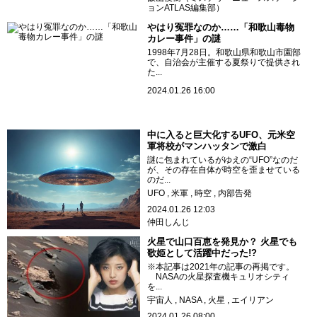
ョンATLAS編集部）
やはり冤罪なのか……「和歌山毒物
カレー事件」の謎
1998年7月28日。和歌山県和歌山市園部
で、自治会が主催する夏祭りで提供され
た...
2024.01.26 16:00
中に入ると巨大化するUFO、元米空
軍将校がマンハッタンで激白
謎に包まれているがゆえの“UFO”なのだ
が、その存在自体が時空を歪ませている
のだ...
UFO
米軍
時空
内部告発
2024.01.26 12:03
仲田しんじ
火星で山口百恵を発見か？ 火星でも
歌姫として活躍中だった!?
※本記事は2021年の記事の再掲です。
NASAの火星探査機キュリオシティ
を...
宇宙人
NASA
火星
エイリアン
2024.01.26 08:00