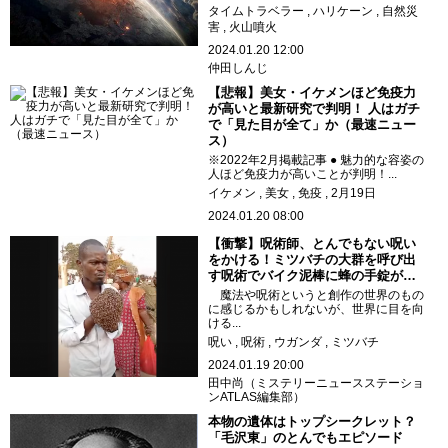
タイムトラベラー
ハリケーン
自然災
害
火山噴火
2024.01.20 12:00
仲田しんじ
【悲報】美女・イケメンほど免疫力
が高いと最新研究で判明！ 人はガチ
で「見た目が全て」か（最速ニュー
ス）
※2022年2月掲載記事 ● 魅力的な容姿の
人ほど免疫力が高いことが判明！...
イケメン
美女
免疫
2月19日
2024.01.20 08:00
【衝撃】呪術師、とんでもない呪い
をかける！ミツバチの大群を呼び出
す呪術でバイク泥棒に蜂の手錠が…
魔法や呪術というと創作の世界のもの
に感じるかもしれないが、世界に目を向
ける...
呪い
呪術
ウガンダ
ミツバチ
2024.01.19 20:00
田中尚（ミステリーニュースステーショ
ンATLAS編集部）
本物の遺体はトップシークレット？
「毛沢東」のとんでもエピソード