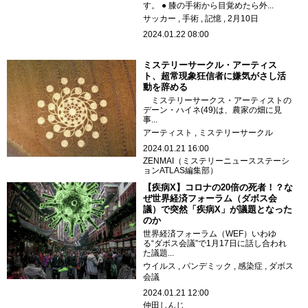
す。 ● 膝の手術から目覚めたら外...
サッカー
手術
記憶
2月10日
2024.01.22 08:00
ミステリーサークル・アーティス
ト、超常現象狂信者に嫌気がさし活
動を辞める
ミステリーサークス・アーティストの
デーン・ハイネ(49)は、農家の畑に見
事...
アーティスト
ミステリーサークル
2024.01.21 16:00
ZENMAI（ミステリーニュースステーシ
ョンATLAS編集部）
【疾病X】コロナの20倍の死者！？な
ぜ世界経済フォーラム（ダボス会
議）で突然「疾病X」が議題となった
のか
世界経済フォーラム（WEF）いわゆ
る“ダボス会議”で1月17日に話し合われ
た議題...
ウイルス
パンデミック
感染症
ダボス
会議
2024.01.21 12:00
仲田しんじ