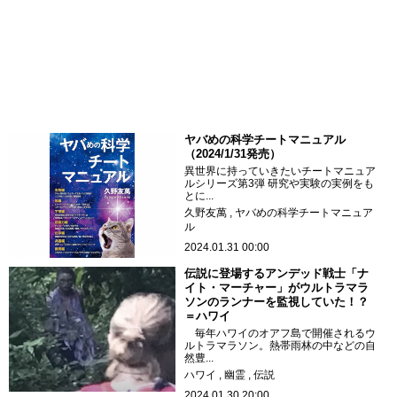
ヤバめの科学チートマニュアル
（2024/1/31発売）
異世界に持っていきたいチートマニュア
ルシリーズ第3弾 研究や実験の実例をも
とに...
久野友萬
ヤバめの科学チートマニュア
ル
2024.01.31 00:00
伝説に登場するアンデッド戦士「ナ
イト・マーチャー」がウルトラマラ
ソンのランナーを監視していた！？
＝ハワイ
毎年ハワイのオアフ島で開催されるウ
ルトラマラソン。熱帯雨林の中などの自
然豊...
ハワイ
幽霊
伝説
2024.01.30 20:00