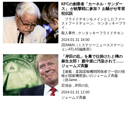
KFCの創業者「カーネル・サンダー
ス」 が銃撃戦に参加？ お騒がせ常習
犯伝説
フライドチキンをメインとしたファー
ストフードチェーン、 ケンタッキーフラ
イ...
殺人事件
ケンタッキーフライドチキン
2024.01.31 16:00
ZENMAI（ミステリーニュースステーシ
ョンATLAS編集部）
「岸田の乱」を裏で仕掛けたと噂の
麻生太郎！ 親中派に汚染されて……
ジェームズ斉藤
【連載：某国諜報機関関係者で一切の情
報が国家機密扱いのジェームズ斉藤
（@Jame...
宏池会
岸田の乱
2024.01.31 12:00
ジェームズ斉藤