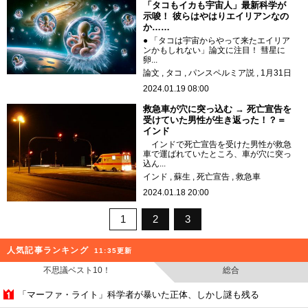
「タコもイカも宇宙人」最新科学が
示唆！ 彼らはやはりエイリアンなの
か……
● 「タコは宇宙からやって来たエイリア
ンかもしれない」論文に注目！ 彗星に
卵...
論文
タコ
パンスペルミア説
1月31日
2024.01.19 08:00
救急車が穴に突っ込む → 死亡宣告を
受けていた男性が生き返った！？＝
インド
インドで死亡宣告を受けた男性が救急
車で運ばれていたところ、車が穴に突っ
込ん...
インド
蘇生
死亡宣告
救急車
2024.01.18 20:00
1
2
3
人気記事ランキング
11:35更新
不思議ベスト10！
総合
「マーファ・ライト」科学者が暴いた正体、しかし謎も残る