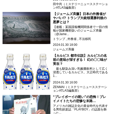
田中尚（ミステリーニュースステーショ
ンATLAS編集部）
【ジェームズ斉藤】日本の外務省が
ヤバい!? トランプ大統領選勝利後の
悪夢とは？
【連載：某国諜報機関関係者で一切の情
報が国家機密扱いのジェームズ斉藤
（@Jame...
トランプ
外務省
不法移民
2024.01.30 18:00
ジェームズ斉藤
【カルピス 都市伝説】カルピスの名
前の意味が深すぎる！ 幻の〇〇味が
実在？
最も馴染み深い乳酸菌飲料として広く
浸透しているカルピス。大正時代である
1...
2024.01.30 16:00
ZENMAI（ミステリーニュースステーシ
ョンATLAS編集部）
“プレイボーイの呪い”の恐怖！プレ
イメイトたちの悲惨な末路…
アメリカの雑誌文化の黄金時代を代表す
る男性娯楽誌「PLAYBOY」の誌面を飾
った...