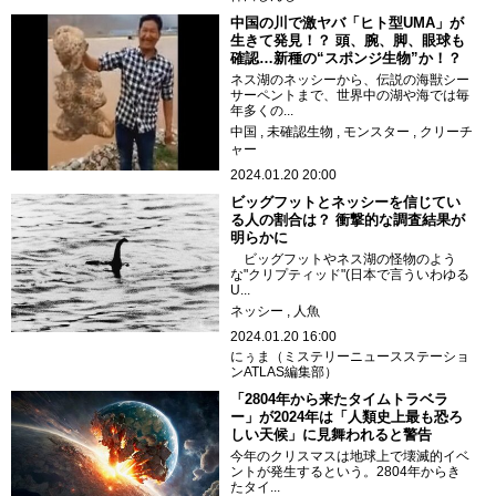
中国の川で激ヤバ「ヒト型UMA」が
生きて発見！？ 頭、腕、脚、眼球も
確認…新種の“スポンジ生物”か！？
ネス湖のネッシーから、伝説の海獣シー
サーペントまで、世界中の湖や海では毎
年多くの...
中国
未確認生物
モンスター
クリーチ
ャー
2024.01.20 20:00
ビッグフットとネッシーを信じてい
る人の割合は？ 衝撃的な調査結果が
明らかに
ビッグフットやネス湖の怪物のよう
な"クリプティッド"(日本で言ういわゆる
U...
ネッシー
人魚
2024.01.20 16:00
にぅま（ミステリーニュースステーショ
ンATLAS編集部）
「2804年から来たタイムトラベラ
ー」が2024年は「人類史上最も恐ろ
しい天候」に見舞われると警告
今年のクリスマスは地球上で壊滅的イベ
ントが発生するという。2804年からき
たタイ...