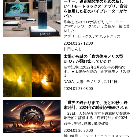
ーナー、遠距離恋愛のための新し
い“リモートセックス”アプリ、音波
を使用した初のバイブレーターがヤ
バい
昨年までのコロナ禍で“リモートワー
ク”や“テレワーク”という言葉が一気に普
及した...
アプリ
セックス
アダルトグッズ
2024.01.27 12:00
仲田しんじ
太陽から謎の「直方体モノリス型
UFO」が飛び出していた!?
※本記事は2022年2月の記事の再掲で
す。 ● 太陽から謎の「直方体モノリス型
U...
NASA
太陽
モノリス
2月14日
2024.01.27 08:00
「世界の終わりまで、あと90秒」終
末時計、2024年の時刻が発表される
23日、人類が直面する破滅的な脅威を
象徴的に評価する「終末時計」の2024...
戦争
災害
終末
環境破壊
2024.01.26 20:00
飯山俊樹（ミステリーニュースステーシ