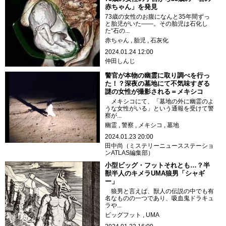
赤ちゃん」を発見
73歳の女性のお腹になんと35年間ずっ
と胎児がいた――。その胎児は石化し
た“石の...
赤ちゃん
胎児
石灰化
2024.01.24 12:00
仲田しんじ
警官が本物の幽霊に取り調べを行っ
た！？深夜の墓地にて不気味すぎる
謎の女性が撮影される＝メキシコ
メキシコにて、「墓地の外に幽霊のよ
うな女性がいる」という通報を受けて警
察が...
幽霊
警察
メキシコ
墓地
2024.01.23 20:00
田中尚（ミステリーニュースステーショ
ンATLAS編集部）
小型ビッグ・フットそれとも…？半
獣半人のキメラUMA狼男「シャギ
ー」
狼男と言えば、獣人の伝説の中でも有
名なものの一つであり、吸血鬼ドラキュ
ラや...
ビッグフット
UMA