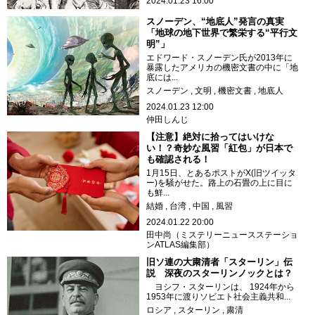
2024.01.23 16:00
スノーデン、“地底人”発言の真実
「地球の地下世界で繁栄する“平行文
明”」
エドワード・スノーデン氏が2013年に
暴露したアメリカの機密文書の中に「地
底には...
スノーデン
文明
機密文書
地底人
2024.01.23 12:00
仲田しんじ
【注意】絶対に拾ってはいけな
い！？奇妙な風習「紅包」が日本で
も確認される！
1月15日、とあるポストがX(旧ツイッタ
ー)を騒がせた。路上の石畳の上に目に
も鮮...
結婚
台湾
中国
風習
2024.01.22 20:00
田中尚（ミステリーニュースステーショ
ンATLAS編集部）
旧ソ連の大粛清者「スターリン」伝
説 深夜のスターリンノックとは？
ヨシフ・スターリンは、 1924年から
1953年に渡りソビエト社会主義共和...
ロシア
スターリン
粛清