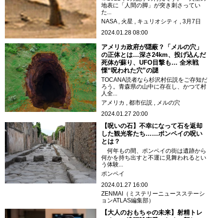
地表に「人間の脚」が突き刺さってい
た...
NASA
火星
キュリオシティ
3月7日
2024.01.28 08:00
アメリカ政府が隠蔽？「メルの穴」
の正体とは…深さ24km、投げ込んだ
死体が蘇り、UFO目撃も… 全米戦
慄“呪われた穴”の謎
TOCANA読者なら杉沢村伝説をご存知だ
ろう。青森県の山中に存在し、かつて村
人全...
アメリカ
都市伝説
メルの穴
2024.01.27 20:00
【呪いの石】不幸になって石を返却
した観光客たち……ポンペイの呪い
とは？
何年もの間、ポンペイの街は遺跡から
何かを持ち出すと不運に見舞われるとい
う体験...
ポンペイ
2024.01.27 16:00
ZENMAI（ミステリーニュースステーシ
ョンATLAS編集部）
【大人のおもちゃの未来】射精トレ