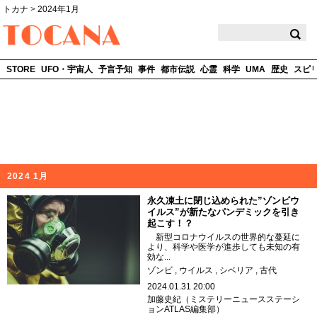
トカナ
>
2024年1月
TOCANA
STORE
UFO・宇宙人
予言予知
事件
都市伝説
心霊
科学
UMA
歴史
スピ
2024 1月
永久凍土に閉じ込められた”ゾンビウ
イルス”が新たなパンデミックを引き
起こす！？
新型コロナウイルスの世界的な蔓延に
より、科学や医学が進歩しても未知の有
効な...
ゾンビ
ウイルス
シベリア
古代
2024.01.31 20:00
加藤史紀（ミステリーニュースステーシ
ョンATLAS編集部）