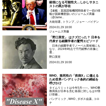
統領になる可能性大…しかしサタニ
ストの罠が存在
【連載：某国諜報機関関係者で一切の情
報が国家機密扱いのジェームズ斉藤
（@Jame...
大統領選
トランプ
ジョー・バイデン
2024.01.29 18:00
ジェームズ斉藤
「野口英世」 はクズだった？ 日本を
代表する細菌学者の驚愕エピソード
日本の細菌学者でノーベル賞候補にも
なり、2024年時点で千円紙幣の肖像に
選...
野口英世
2024.01.29 16:00
WHO、致死性の「疾病X」に備える
ため世界パンデミック条約の締結を
呼びかけ
タイムリミットは今年5月――。WHO事
務局長が日本を含む各国に対しもはや情
け容赦...
パンデミック
WHO
ダボス会議
コロ
ナ