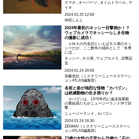
スマホ
オーパーツ
タイムトラベル
ナ
イキ
2024.01.25 12:00
仲田しんじ
2024年最初のネッシー目撃例か！？
ウェブカメラでネッシーらしき生物
の撮影に成功！
ＵＭＡの代名詞といえばネス湖のネッ
シーだが、ここ数年の傾向として「冬季
に活...
ネッシー
ネス湖
ウェブカメラ
目撃証
言
2024.01.24 20:00
加藤史紀（ミステリーニュースステーシ
ョンATLAS編集部）
名前と姿が強烈な怪物「カバゴン」
は絶滅動物の生き残りか？
カバゴンは、1970年代に遠泳漁業船
の乗組員たちがニュージーランド沖で目
撃...
ニュージーランド
カバゴン
2024.01.24 16:30
ZENMAI（ミステリーニュースステーシ
ョンATLAS編集部）
73歳の女性の子宮から35歳の「石の