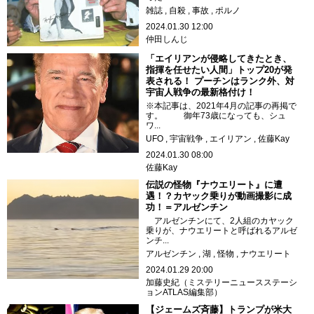
雑誌
自殺
事故
ポルノ
2024.01.30 12:00
仲田しんじ
「エイリアンが侵略してきたとき、
指揮を任せたい人間」トップ20が発
表される！ プーチンはランク外、対
宇宙人戦争の最新格付け！
※本記事は、2021年4月の記事の再掲で
す。 御年73歳になっても、シュ
ワ...
UFO
宇宙戦争
エイリアン
佐藤Kay
2024.01.30 08:00
佐藤Kay
伝説の怪物『ナウエリート』に遭
遇！？カヤック乗りが動画撮影に成
功！＝アルゼンチン
アルゼンチンにて、2人組のカヤック
乗りが、ナウエリートと呼ばれるアルゼ
ンチ...
アルゼンチン
湖
怪物
ナウエリート
2024.01.29 20:00
加藤史紀（ミステリーニュースステーシ
ョンATLAS編集部）
【ジェームズ斉藤】トランプが米大