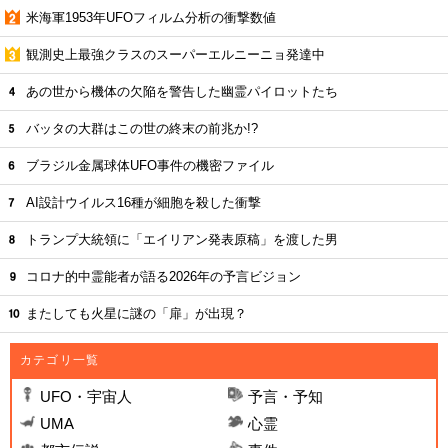
米海軍1953年UFOフィルム分析の衝撃数値
観測史上最強クラスのスーパーエルニーニョ発達中
あの世から機体の欠陥を警告した幽霊パイロットたち
バッタの大群はこの世の終末の前兆か!?
ブラジル金属球体UFO事件の機密ファイル
AI設計ウイルス16種が細胞を殺した衝撃
トランプ大統領に「エイリアン発表原稿」を渡した男
コロナ的中霊能者が語る2026年の予言ビジョン
またしても火星に謎の「扉」が出現？
カテゴリ一覧
UFO・宇宙人
予言・予知
UMA
心霊