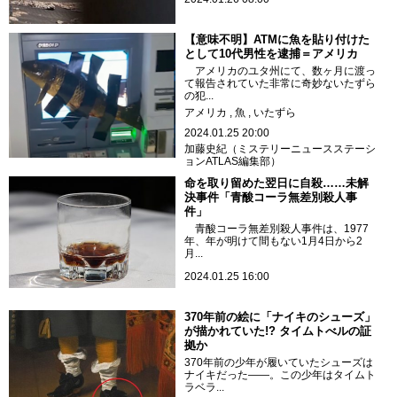
【意味不明】ATMに魚を貼り付けた
として10代男性を逮捕＝アメリカ
アメリカのユタ州にて、数ヶ月に渡っ
て報告されていた非常に奇妙ないたずら
の犯...
アメリカ
魚
いたずら
2024.01.25 20:00
加藤史紀（ミステリーニュースステーシ
ョンATLAS編集部）
命を取り留めた翌日に自殺……未解
決事件「青酸コーラ無差別殺人事
件」
青酸コーラ無差別殺人事件は、1977
年、年が明けて間もない1月4日から2
月...
2024.01.25 16:00
370年前の絵に「ナイキのシューズ」
が描かれていた!? タイムトべルの証
拠か
370年前の少年が履いていたシューズは
ナイキだった――。この少年はタイムト
ラベラ...