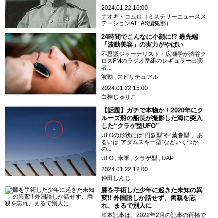
2024.01.22 16:00
ナオキ・コムロ（ミステリーニュースス
テーションATLAS編集部）
24時間でこんなに小顔に!? 最先端
「波動美容」の実力がやばい
不思議ジャーナリスト・広瀬学が渋谷ク
ロスFMのラジオ番組のレギュラー出演
者...
波動
スピリチュアル
2024.01.22 15:00
白神じゅりこ
【話題】ガチで本物か！2020年にク
ルーズ船の船長が撮影した海に突入
した“クラゲ型UFO”
UFOの形状には“円盤型”や“葉巻型”、あ
るいは“アダムスキー型”などいくつか
の...
UFO
米軍
クラゲ型
UAP
2024.01.22 12:00
仲田しんじ
膝を手術した少年に起きた未知の異
変!! 外国語しか話せず、両親を忘
れ、まるで別人に
※本記事は、2022年2月の記事の再掲で