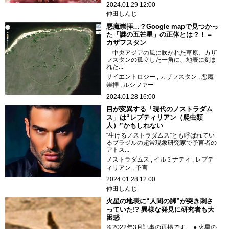
2024.01.29 12:00
仲田しんじ
悪魔崇拝…？Google mapで見つかっ
た「謎の五芒星」の正体とは？！＝
カザフスタン
中央アジアの風に吹かれた草原、カザ
フスタンの孤立した一角に、地表に刻ま
れた...
サイエントロジー
カザフスタン
悪魔
崇拝
ルシファー
2024.01.28 16:00
目が変異する「現代のノストラダム
ス」は“レプティリアン（爬虫類
人）”かもしれない
“生けるノストラダムス”とも呼ばれてい
るブラジルの超常現象研究家で予言者の
アトス...
ノストラダムス
イルミナティ
レプテ
ィリアン
予言
2024.01.28 12:00
仲田しんじ
火星の地表に“人間の脚”が突き刺さ
っていた!? 異様な発見に研究者も大
困惑
※2022年3月記事の再掲です。 ● 火星の