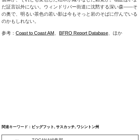
だ証言以外にない。ウィンドリバー街道に沈黙する深い森——そ
の奥で、明るい茶色の若い影は今もそっと岩のそばに佇んでいる
のかもしれない。
参考：
Coast to Coast AM
、
BFRO Report Database
、ほか
関連キーワード：
ビッグフット
,
サスカッチ
,
ワシントン州
TOCANA編集部