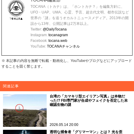
TOCANA（トカナ）は、「ホントカナ？」を編集方針に、
UFO・UAP、UMA、心霊、予言、超古代文明、都市伝説など
世界の「謎」を追うオカルトニュースメディア。2013年の開
設から13年、公開記事は2万本以上。
Twitter:
@DailyTocana
Instagram:
tocanagram
Facebook:
tocana.web
YouTube:
TOCANAチャンネル
※ 本記事の内容を無断で転載・動画化し、YouTubeやブログなどにアップロード
することを固く禁じます。
関連記事
台湾の「カマキリ型エイリアン写真」は本物だ
った!? FBI専門家が合成やフェイクを否定した未
確認生物の謎
2026.05.14 20:00
透明な捕食者「グリマーマン」とは？ 光を歪