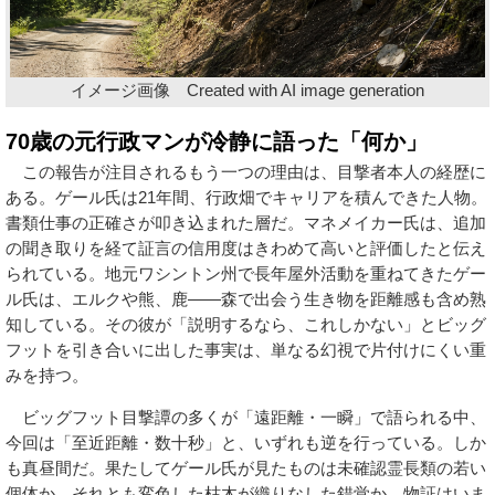
イメージ画像 Created with AI image generation
70歳の元行政マンが冷静に語った「何か」
この報告が注目されるもう一つの理由は、目撃者本人の経歴に
ある。ゲール氏は21年間、行政畑でキャリアを積んできた人物。
書類仕事の正確さが叩き込まれた層だ。マネメイカー氏は、追加
の聞き取りを経て証言の信用度はきわめて高いと評価したと伝え
られている。地元ワシントン州で長年屋外活動を重ねてきたゲー
ル氏は、エルクや熊、鹿——森で出会う生き物を距離感も含め熟
知している。その彼が「説明するなら、これしかない」とビッグ
フットを引き合いに出した事実は、単なる幻視で片付けにくい重
みを持つ。
ビッグフット目撃譚の多くが「遠距離・一瞬」で語られる中、
今回は「至近距離・数十秒」と、いずれも逆を行っている。しか
も真昼間だ。果たしてゲール氏が見たものは未確認霊長類の若い
個体か、それとも変色した枯木が織りなした錯覚か。物証はいま