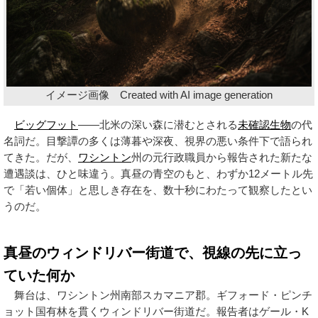
イメージ画像 Created with AI image generation
ビッグフット
——北米の深い森に潜むとされる
未確認生物
の代
名詞だ。目撃譚の多くは薄暮や深夜、視界の悪い条件下で語られ
てきた。だが、
ワシントン
州の元行政職員から報告された新たな
遭遇談は、ひと味違う。真昼の青空のもと、わずか12メートル先
で「若い個体」と思しき存在を、数十秒にわたって観察したとい
うのだ。
真昼のウィンドリバー街道で、視線の先に立っ
ていた何か
舞台は、ワシントン州南部スカマニア郡。ギフォード・ピンチ
ョット国有林を貫くウィンドリバー街道だ。報告者はゲール・K