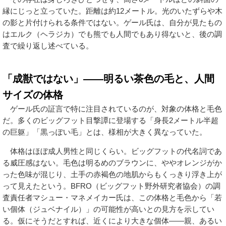
縁にじっと立っていた。距離は約12メートル。光のいたずらや木
の影と片付けられる条件ではない。ゲール氏は、自分が見たもの
はエルク（ヘラジカ）でも熊でも人間でもあり得ないと、後の調
査で繰り返し述べている。
「成獣ではない」——明るい茶色の毛と、人間
サイズの体格
ゲール氏の証言で特に注目されているのが、対象の体格と毛色
だ。多くのビッグフット目撃譚に登場する「身長2メートル半超
の巨躯」「黒っぽい毛」とは、様相が大きく異なっていた。
体格はほぼ成人男性と同じくらい。ビッグフットの代名詞であ
る威圧感はない。毛色は明るめのブラウンに、ややオレンジがか
った色味が混じり、土手の赤褐色の地肌からもくっきり浮き上が
って見えたという。BFRO（ビッグフット野外研究者協会）の調
査責任者マシュー・マネメイカー氏は、この体格と毛色から「若
い個体（ジュベナイル）」の可能性が高いとの見方を示してい
る。仮にそうだとすれば、近くにより大きな個体——親、あるい