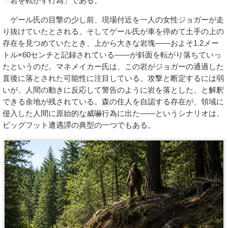
「岩を転がす行為」である。
ゲール氏の目撃の少し前、現場付近を一人の女性ジョガーが走
り抜けていたとされる。そしてゲール氏が車を停めて土手の上の
存在を見つめていたとき、上から大きな岩塊——およそ1.2メー
トル×60センチと記録されている——が斜面を転がり落ちていっ
たというのだ。マネメイカー氏は、この岩がジョガーの通過した
直後に落とされた可能性に注目している。攻撃と断定するには弱
いが、人間の動きに反応して警告のように岩を落とした、と解釈
できる余地が残されている。森の住人を自認する存在が、領域に
侵入した人間に原始的な威嚇行為に出た——というシナリオは、
ビッグフット遭遇譚の典型の一つでもある。