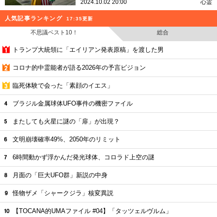
2024.10.02 20:00
心霊
人気記事ランキング
17:35更新
不思議ベスト10！
総合
トランプ大統領に「エイリアン発表原稿」を渡した男
コロナ的中霊能者が語る2026年の予言ビジョン
臨死体験で会った「素顔のイエス」
ブラジル金属球体UFO事件の機密ファイル
またしても火星に謎の「扉」が出現？
文明崩壊確率49%、2050年のリミット
6時間動かず浮かんだ発光球体、コロラド上空の謎
月面の「巨大UFO群」新説の中身
怪物ザメ「シャークジラ」核変異説
【TOCANA的UMAファイル #04】「タッツェルヴルム」