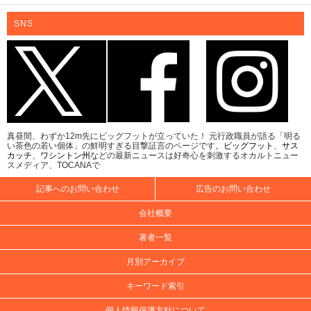
SNS
真昼間、わずか12m先にビッグフットが立っていた！ 元行政職員が語る「明る
い茶色の若い個体」の鮮明すぎる目撃証言のページです。
ビッグフット
、
サス
カッチ
、
ワシントン州
などの最新ニュースは好奇心を刺激するオカルトニュー
スメディア、TOCANAで
記事へのお問い合わせ
広告のお問い合わせ
会社概要
著者一覧
月別アーカイブ
キーワード索引
個人情報保護方針について