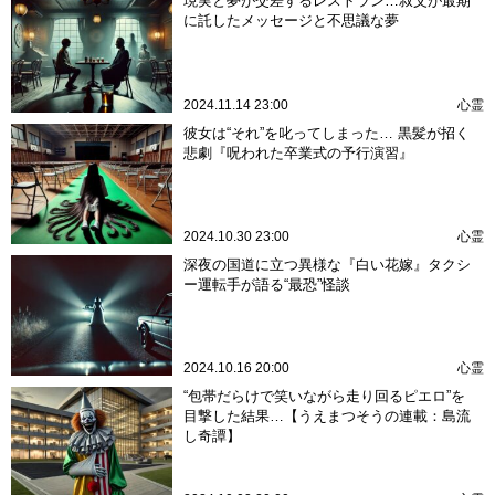
現実と夢が交差するレストラン…叔父が最期
に託したメッセージと不思議な夢
2024.11.14 23:00
心霊
彼女は“それ”を叱ってしまった… 黒髪が招く
悲劇『呪われた卒業式の予行演習』
2024.10.30 23:00
心霊
深夜の国道に立つ異様な『白い花嫁』タクシ
ー運転手が語る“最恐”怪談
2024.10.16 20:00
心霊
“包帯だらけで笑いながら走り回るピエロ”を
目撃した結果…【うえまつそうの連載：島流
し奇譚】