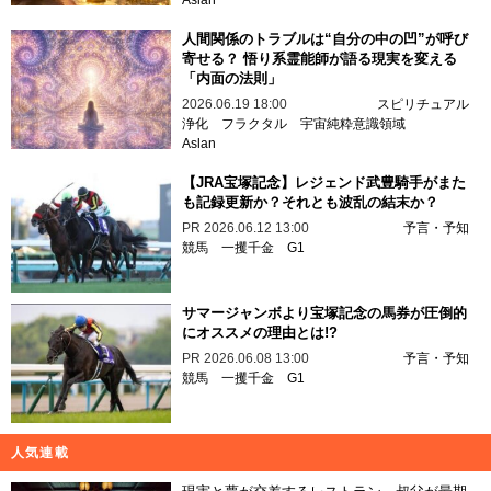
Aslan
人間関係のトラブルは“自分の中の凹”が呼び
寄せる？ 悟り系霊能師が語る現実を変える
「内面の法則」
2026.06.19 18:00
スピリチュアル
浄化
フラクタル
宇宙純粋意識領域
Aslan
【JRA宝塚記念】レジェンド武豊騎手がまた
も記録更新か？それとも波乱の結末か？
PR
2026.06.12 13:00
予言・予知
競馬
一攫千金
G1
サマージャンボより宝塚記念の馬券が圧倒的
にオススメの理由とは!?
PR
2026.06.08 13:00
予言・予知
競馬
一攫千金
G1
人気連載