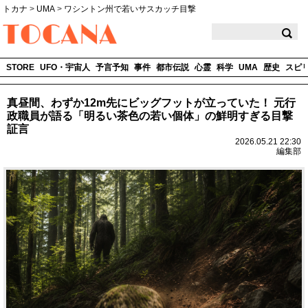
トカナ
>
UMA
>
ワシントン州で若いサスカッチ目撃
TOCANA
STORE
UFO・宇宙人
予言予知
事件
都市伝説
心霊
科学
UMA
歴史
スピ
真昼間、わずか12m先にビッグフットが立っていた！ 元行
政職員が語る「明るい茶色の若い個体」の鮮明すぎる目撃
証言
2026.05.21 22:30
編集部