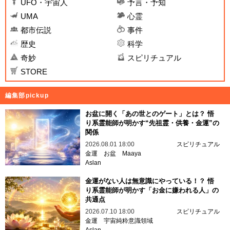
UFO・宇宙人
予言・予知
UMA
心霊
都市伝説
事件
歴史
科学
奇妙
スピリチュアル
STORE
編集部pickup
お盆に開く「あの世とのゲート」とは？ 悟
り系霊能師が明かす“先祖霊・供養・金運”の
関係
2026.08.01 18:00
スピリチュアル
金運
お盆
Maaya
Aslan
金運がない人は無意識にやっている！？ 悟
り系霊能師が明かす「お金に嫌われる人」の
共通点
2026.07.10 18:00
スピリチュアル
金運
宇宙純粋意識領域