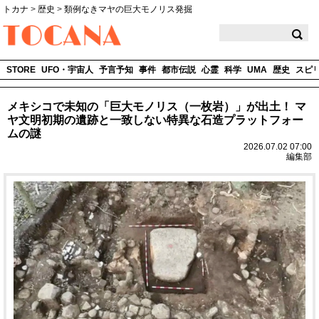
トカナ
>
歴史
>
類例なきマヤの巨大モノリス発掘
TOCANA
STORE
UFO・宇宙人
予言予知
事件
都市伝説
心霊
科学
UMA
歴史
スピ
メキシコで未知の「巨大モノリス（一枚岩）」が出土！ マ
ヤ文明初期の遺跡と一致しない特異な石造プラットフォー
ムの謎
2026.07.02 07:00
編集部