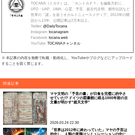
TOCANA（トカナ）は、「ホントカナ？」を編集方針に、
UFO・UAP、UMA、心霊、予言、超古代文明、都市伝説など
世界の「謎」を追うオカルトニュースメディア。2013年の開
設から13年、公開記事は2万本以上。
Twitter:
@DailyTocana
Instagram:
tocanagram
Facebook:
tocana.web
YouTube:
TOCANAチャンネル
※ 本記事の内容を無断で転載・動画化し、YouTubeやブログなどにアップロード
することを固く禁じます。
関連記事
マヤ文明の「予言の書」が日食を完璧に的中さ
せていた!? ドイツの図書館に眠る1000年前の古
文書が明かす“超天文学”
2026.03.24 22:30
「世界は2012年に終わっていた」マヤの予言は
的中し、人類の意識はシミュレーションの中に