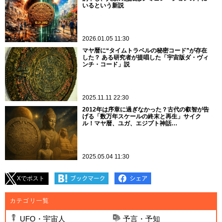
いるという新説
2026.01.05 11:30
マヤ暦に“タイムトラベルの秘密コード”が存在
した？ ある研究者が提唱した「宇宙版ダ・ヴィ
ンチ・コード」説
2025.11.11 22:30
2012年は序章に過ぎなかった？古代の叡智が告
げる「数万年スケールの終末と再生」サイク
ル！マヤ暦、ユガ、エジプト神話…
2025.05.04 11:30
Xでポスト
カテゴリ一覧
UFO・宇宙人
予言・予知