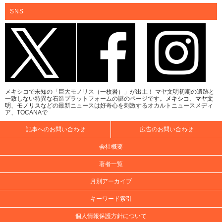
SNS
メキシコで未知の「巨大モノリス（一枚岩）」が出土！ マヤ文明初期の遺跡と
一致しない特異な石造プラットフォームの謎のページです。
メキシコ
、
マヤ文
明
、
モノリス
などの最新ニュースは好奇心を刺激するオカルトニュースメディ
ア、TOCANAで
記事へのお問い合わせ
広告のお問い合わせ
会社概要
著者一覧
月別アーカイブ
キーワード索引
個人情報保護方針について