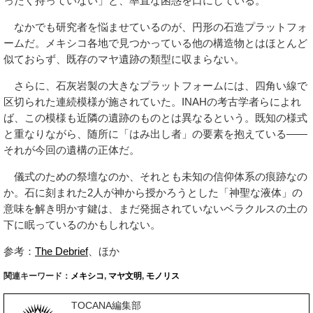
ったく持っていない」と、率直な困惑を口にしている。
なかでも研究者を悩ませているのが、円形の石造プラットフォ
ームだ。メキシコ各地で見つかっている他の構造物とはほとんど
似ておらず、既存のマヤ遺跡の類型に収まらない。
さらに、石灰岩製の大きなプラットフォームには、四角い線で
区切られた連続模様が施されていた。INAHの考古学者らによれ
ば、この模様も近隣の遺跡のものとは異なるという。既知の様式
と重なりながら、随所に「はみ出し者」の要素を抱えている——
それが今回の遺構の正体だ。
儀式のための祭壇なのか、それとも未知の信仰体系の痕跡なの
か。石に刻まれた2人が神から授かろうとした「神聖な液体」の
意味を解き明かす鍵は、まだ発掘されていないベラクルスの土の
下に眠っているのかもしれない。
参考：
The Debrief
、ほか
関連キーワード：
メキシコ
,
マヤ文明
,
モノリス
TOCANA編集部