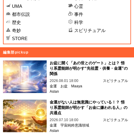
UMA
心霊
都市伝説
事件
歴史
科学
奇妙
スピリチュアル
STORE
編集部pickup
お盆に開く「あの世とのゲート」とは？ 悟
り系霊能師が明かす“先祖霊・供養・金運”の
関係
2026.08.01 18:00
スピリチュアル
金運
お盆
Maaya
Aslan
金運がない人は無意識にやっている！？ 悟
り系霊能師が明かす「お金に嫌われる人」の
共通点
2026.07.10 18:00
スピリチュアル
金運
宇宙純粋意識領域
Aslan