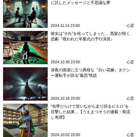
に託したメッセージと不思議な夢
2024.11.14 23:00
心霊
彼女は“それ”を叱ってしまった… 黒髪が招く
悲劇『呪われた卒業式の予行演習』
2024.10.30 23:00
心霊
深夜の国道に立つ異様な『白い花嫁』タクシ
ー運転手が語る“最恐”怪談
2024.10.16 20:00
心霊
“包帯だらけで笑いながら走り回るピエロ”を
目撃した結果…【うえまつそうの連載：島流
し奇譚】
2024.10.02 20:00
心霊