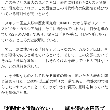
このモノリス最大の見どころは、表面に刻まれた2人の人物像
だ。研究者によれば、この図像はこの時代特有の象徴性と結びつ
いている可能性が高いという。
メキシコ国立人類学歴史研究所（INAH）の考古学者リノ・エ
スピノサ・ガルシア氏は、そこに描かれているのは「何かを求め
ている2人の人物」であり、彼らは「器を手に、何かを受け取っ
ている」ところだと説明している。
では、器に注がれる「何か」とは何なのか。ガルシア氏は、そ
れが液体であると考えているという。そして、この文脈において
それは「神聖な液体」——おそらくは水を表しているのではない
か、との見解を示した。
水を神聖なものとして授かる儀式の場面。乾いた石の表面に閉
じ込められた、1500年以上前の祈りの一瞬である。灼熱の地で暮
らしたマヤの人々にとって、水がいかに切実な意味を持っていた
かを想像させる。
「相関する遺跡がない」——謎を深める円形プ