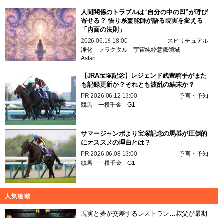
人間関係のトラブルは“自分の中の凹”が呼び
寄せる？ 悟り系霊能師が語る現実を変える
「内面の法則」
2026.06.19 18:00
スピリチュアル
浄化
フラクタル
宇宙純粋意識領域
Aslan
【JRA宝塚記念】レジェンド武豊騎手がまた
も記録更新か？それとも波乱の結末か？
PR
2026.06.12 13:00
予言・予知
競馬
一攫千金
G1
サマージャンボより宝塚記念の馬券が圧倒的
にオススメの理由とは!?
PR
2026.06.08 13:00
予言・予知
競馬
一攫千金
G1
人気連載
現実と夢が交差するレストラン…叔父が最期