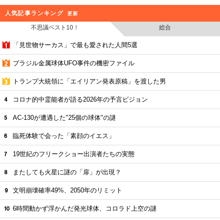
人気記事ランキング
更新
不思議ベスト10！
総合
「見世物サーカス」で最も愛された人間5選
ブラジル金属球体UFO事件の機密ファイル
トランプ大統領に「エイリアン発表原稿」を渡した男
コロナ的中霊能者が語る2026年の予言ビジョン
AC-130が遭遇した"25個の球体"の謎
臨死体験で会った「素顔のイエス」
19世紀のフリークショー出演者たちの実態
またしても火星に謎の「扉」が出現？
文明崩壊確率49%、2050年のリミット
6時間動かず浮かんだ発光球体、コロラド上空の謎