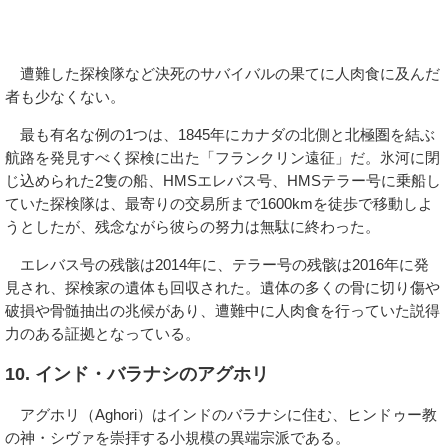
遭難した探検隊など決死のサバイバルの果てに人肉食に及んだ
者も少なくない。
最も有名な例の1つは、1845年にカナダの北側と北極圏を結ぶ
航路を発見すべく探検に出た「フランクリン遠征」だ。氷河に閉
じ込められた2隻の船、HMSエレバス号、HMSテラー号に乗船し
ていた探検隊は、最寄りの交易所まで1600kmを徒歩で移動しよ
うとしたが、残念ながら彼らの努力は無駄に終わった。
エレバス号の残骸は2014年に、テラー号の残骸は2016年に発
見され、探検家の遺体も回収された。遺体の多くの骨に切り傷や
破損や骨髄抽出の兆候があり、遭難中に人肉食を行っていた説得
力のある証拠となっている。
10. インド・バラナシのアグホリ
アグホリ（Aghori）はインドのバラナシに住む、ヒンドゥー教
の神・シヴァを崇拝する小規模の異端宗派である。