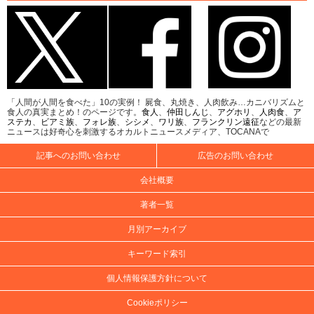
「人間が人間を食べた」10の実例！ 屍食、丸焼き、人肉飲み…カニバリズムと
食人の真実まとめ！のページです。
食人
、
仲田しんじ
、
アグホリ
、
人肉食
、
ア
ステカ
、
ビアミ族
、
フォレ族
、
シシメ
、
ワリ族
、
フランクリン遠征
などの最新
ニュースは好奇心を刺激するオカルトニュースメディア、TOCANAで
記事へのお問い合わせ
広告のお問い合わせ
会社概要
著者一覧
月別アーカイブ
キーワード索引
個人情報保護方針について
Cookieポリシー