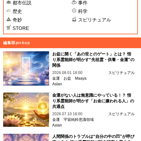
都市伝説
事件
歴史
科学
奇妙
スピリチュアル
STORE
編集部pickup
お盆に開く「あの世とのゲート」とは？ 悟
り系霊能師が明かす“先祖霊・供養・金運”の
関係
2026.08.01 18:00
スピリチュアル
金運
お盆
Maaya
Aslan
金運がない人は無意識にやっている！？ 悟
り系霊能師が明かす「お金に嫌われる人」の
共通点
2026.07.10 18:00
スピリチュアル
金運
宇宙純粋意識領域
Aslan
人間関係のトラブルは“自分の中の凹”が呼び