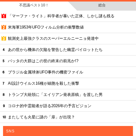
不思議ベスト10！
総合
「マーファ・ライト」科学者が暴いた正体、しかし謎も残る
米海軍1953年UFOフィルム分析の衝撃数値
観測史上最強クラスのスーパーエルニーニョ発達中
あの世から機体の欠陥を警告した幽霊パイロットたち
バッタの大群はこの世の終末の前兆か!?
ブラジル金属球体UFO事件の機密ファイル
AI設計ウイルス16種が細胞を殺した衝撃
トランプ大統領に「エイリアン発表原稿」を渡した男
コロナ的中霊能者が語る2026年の予言ビジョン
またしても火星に謎の「扉」が出現？
SNS