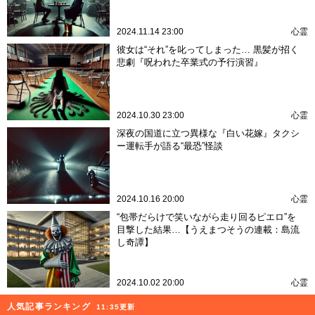
2024.11.14 23:00
心霊
彼女は“それ”を叱ってしまった… 黒髪が招く
悲劇『呪われた卒業式の予行演習』
2024.10.30 23:00
心霊
深夜の国道に立つ異様な『白い花嫁』タクシ
ー運転手が語る“最恐”怪談
2024.10.16 20:00
心霊
“包帯だらけで笑いながら走り回るピエロ”を
目撃した結果…【うえまつそうの連載：島流
し奇譚】
2024.10.02 20:00
心霊
人気記事ランキング
11:35更新