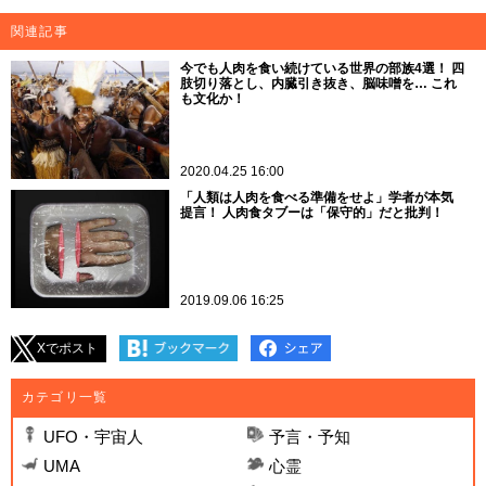
関連記事
今でも人肉を食い続けている世界の部族4選！ 四
肢切り落とし、内臓引き抜き、脳味噌を… これ
も文化か！
2020.04.25 16:00
「人類は人肉を食べる準備をせよ」学者が本気
提言！ 人肉食タブーは「保守的」だと批判！
2019.09.06 16:25
Xでポスト
カテゴリ一覧
UFO・宇宙人
予言・予知
UMA
心霊