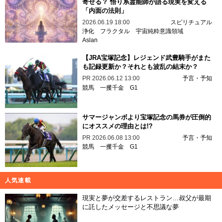
寄せる？ 悟り系霊能師が語る現実を変える
「内面の法則」
2026.06.19 18:00
スピリチュアル
浄化
フラクタル
宇宙純粋意識領域
Aslan
【JRA宝塚記念】レジェンド武豊騎手がまた
も記録更新か？それとも波乱の結末か？
PR
2026.06.12 13:00
予言・予知
競馬
一攫千金
G1
サマージャンボより宝塚記念の馬券が圧倒的
にオススメの理由とは!?
PR
2026.06.08 13:00
予言・予知
競馬
一攫千金
G1
人気連載
現実と夢が交差するレストラン…叔父が最期
に託したメッセージと不思議な夢