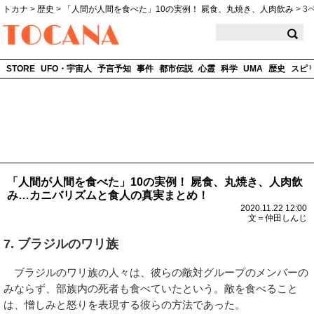
トカナ
>
歴史
>
「人間が人間を食べた」10の実例！ 屍食、丸焼き、人肉飲み
>
3
TOCANA
STORE
UFO・宇宙人
予言予知
事件
都市伝説
心霊
科学
UMA
歴史
スピ
「人間が人間を食べた」10の実例！ 屍食、丸焼き、人肉飲
み…カニバリズムと食人の真実まとめ！
2020.11.22 12:00
文＝仲田しんじ
7. ブラジルのワリ族
ブラジルのワリ族の人々は、彼らの敵対グループのメンバーの
みならず、部族内の死者も食べていたという。敵を食べること
は、憎しみと怒りを表現する彼らの方法であった。