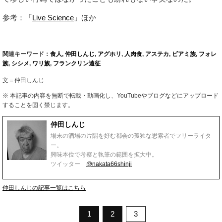
参考：「
Live Science
」ほか
関連キーワード：
食人
,
仲田しんじ
,
アグホリ
,
人肉食
,
アステカ
,
ビアミ族
,
フォレ
族
,
シシメ
,
ワリ族
,
フランクリン遠征
文＝仲田しんじ
※ 本記事の内容を無断で転載・動画化し、YouTubeやブログなどにアップロード
することを固く禁じます。
仲田しんじ
場末の酒場の片隅を好む都会の孤独な思索者でフリーライタ
ー。
興味本位で考察と執筆の範囲を拡大中。
ツイッター
@nakata66shinji
仲田しんじの記事一覧はこちら
1
2
3