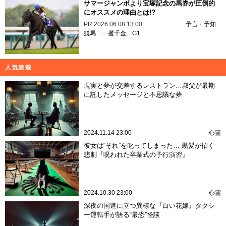
サマージャンボより宝塚記念の馬券が圧倒的
にオススメの理由とは!?
PR
2026.06.08 13:00
予言・予知
競馬
一攫千金
G1
人気連載
現実と夢が交差するレストラン…叔父が最期
に託したメッセージと不思議な夢
2024.11.14 23:00
心霊
彼女は“それ”を叱ってしまった… 黒髪が招く
悲劇『呪われた卒業式の予行演習』
2024.10.30 23:00
心霊
深夜の国道に立つ異様な『白い花嫁』タクシ
ー運転手が語る“最恐”怪談