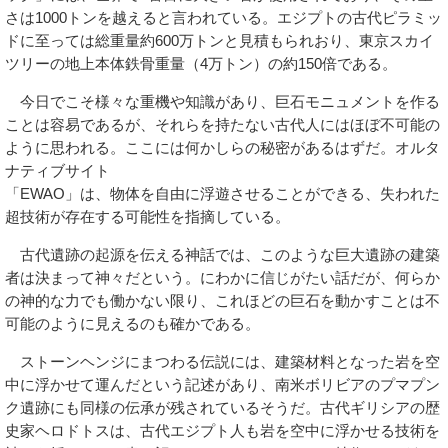
さは1000トンを越えると言われている。エジプトの古代ピラミッ
ドに至っては総重量約600万トンと見積もられおり、東京スカイ
ツリーの地上本体鉄骨重量（4万トン）の約150倍である。
今日でこそ様々な重機や知識があり、巨石モニュメントを作る
ことは容易であるが、それらを持たない古代人にはほぼ不可能の
ように思われる。ここには何かしらの秘密があるはずだ。オルタ
ナティブサイト
「EWAO」は、物体を自由に浮遊させることができる、失われた
超技術が存在する可能性を指摘している。
古代遺跡の起源を伝える神話では、このような巨大遺跡の建築
者は決まって神々だという。にわかに信じがたい話だが、何らか
の神的な力でも働かない限り、これほどの巨石を動かすことは不
可能のように見えるのも確かである。
ストーンヘンジにまつわる伝説には、建築材料となった岩を空
中に浮かせて運んだという記述があり、南米ボリビアのプマプン
ク遺跡にも同様の伝承が残されているそうだ。古代ギリシアの歴
史家ヘロドトスは、古代エジプト人も岩を空中に浮かせる技術を