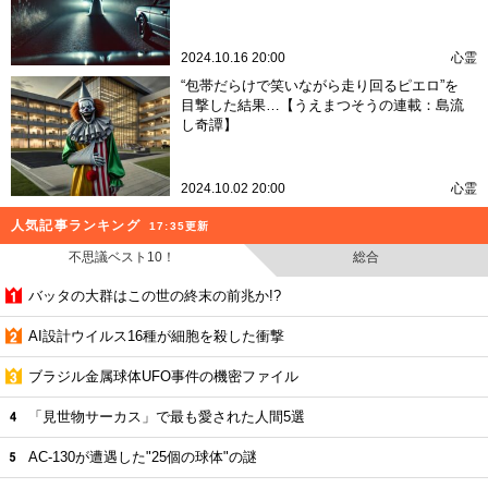
2024.10.16 20:00
心霊
“包帯だらけで笑いながら走り回るピエロ”を
目撃した結果…【うえまつそうの連載：島流
し奇譚】
2024.10.02 20:00
心霊
人気記事ランキング
17:35更新
不思議ベスト10！
総合
バッタの大群はこの世の終末の前兆か!?
AI設計ウイルス16種が細胞を殺した衝撃
ブラジル金属球体UFO事件の機密ファイル
「見世物サーカス」で最も愛された人間5選
AC-130が遭遇した"25個の球体"の謎