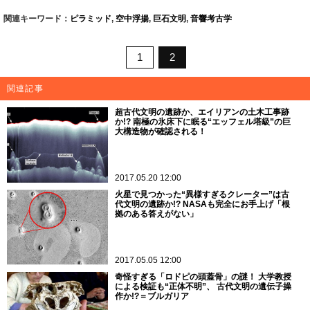
関連キーワード：
ピラミッド
,
空中浮揚
,
巨石文明
,
音響考古学
1
2
関連記事
超古代文明の遺跡か、エイリアンの土木工事跡
か!? 南極の氷床下に眠る“エッフェル塔級”の巨
大構造物が確認される！
2017.05.20 12:00
火星で見つかった“異様すぎるクレーター”は古
代文明の遺跡か!? NASAも完全にお手上げ「根
拠のある答えがない」
2017.05.05 12:00
奇怪すぎる「ロドピの頭蓋骨」の謎！ 大学教授
による検証も“正体不明”、 古代文明の遺伝子操
作か!?＝ブルガリア