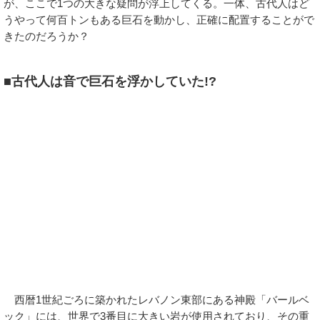
が、ここで1つの大きな疑問が浮上してくる。一体、古代人はど
うやって何百トンもある巨石を動かし、正確に配置することがで
きたのだろうか？
■古代人は音で巨石を浮かしていた!?
西暦1世紀ごろに築かれたレバノン東部にある神殿「バールベ
ック」には、世界で3番目に大きい岩が使用されており、その重