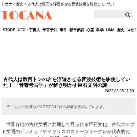
トカナ
>
歴史
>
古代人は巨石を浮遊させる音波技術を駆使していた！
TOCANA
STORE
UFO・宇宙人
予言予知
事件
都市伝説
心霊
科学
UMA
歴史
スピ
古代人は数百トンの岩を浮遊させる音波技術を駆使してい
た！ 「音響考古学」が解き明かす巨石文明の謎
2022.08.05 11:30
※ こちらの記事は2017年7月12日の記事を再掲しています。
世界各地の古代文明に共通して見られる巨石文化。古代エジプ
ト文明のピラミッドやイギリスのストーンサークルが代表的だ