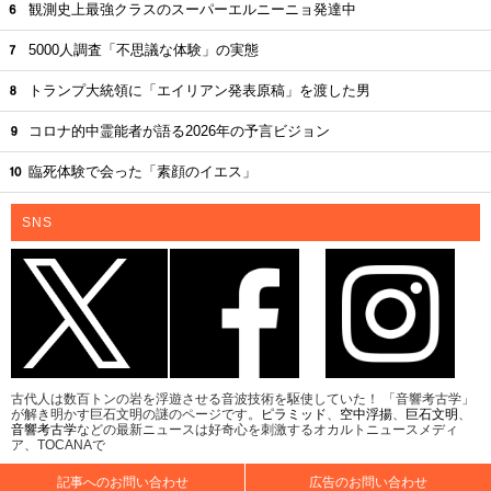
観測史上最強クラスのスーパーエルニーニョ発達中
5000人調査「不思議な体験」の実態
トランプ大統領に「エイリアン発表原稿」を渡した男
コロナ的中霊能者が語る2026年の予言ビジョン
臨死体験で会った「素顔のイエス」
SNS
古代人は数百トンの岩を浮遊させる音波技術を駆使していた！ 「音響考古学」
が解き明かす巨石文明の謎のページです。
ピラミッド
、
空中浮揚
、
巨石文明
、
音響考古学
などの最新ニュースは好奇心を刺激するオカルトニュースメディ
ア、TOCANAで
記事へのお問い合わせ
広告のお問い合わせ