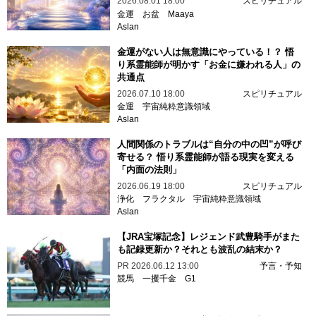
2026.08.01 18:00
スピリチュアル
金運
お盆
Maaya
Aslan
金運がない人は無意識にやっている！？ 悟
り系霊能師が明かす「お金に嫌われる人」の
共通点
2026.07.10 18:00
スピリチュアル
金運
宇宙純粋意識領域
Aslan
人間関係のトラブルは“自分の中の凹”が呼び
寄せる？ 悟り系霊能師が語る現実を変える
「内面の法則」
2026.06.19 18:00
スピリチュアル
浄化
フラクタル
宇宙純粋意識領域
Aslan
【JRA宝塚記念】レジェンド武豊騎手がまた
も記録更新か？それとも波乱の結末か？
PR
2026.06.12 13:00
予言・予知
競馬
一攫千金
G1