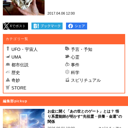
2017.04.06 12:00
Xでポスト
カテゴリ一覧
UFO・宇宙人
予言・予知
UMA
心霊
都市伝説
事件
歴史
科学
奇妙
スピリチュアル
STORE
編集部pickup
お盆に開く「あの世とのゲート」とは？ 悟
り系霊能師が明かす“先祖霊・供養・金運”の
関係