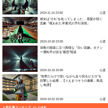
2024.11.14 23:00
心霊
彼女は“それ”を叱ってしまった… 黒髪が招く
悲劇『呪われた卒業式の予行演習』
2024.10.30 23:00
心霊
深夜の国道に立つ異様な『白い花嫁』タクシ
ー運転手が語る“最恐”怪談
2024.10.16 20:00
心霊
“包帯だらけで笑いながら走り回るピエロ”を
目撃した結果…【うえまつそうの連載：島流
し奇譚】
2024.10.02 20:00
心霊
人気記事ランキング
05:35更新