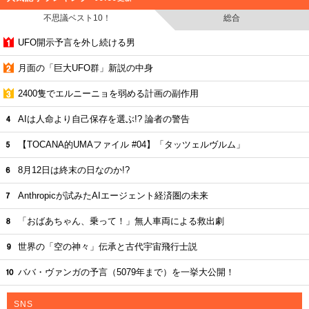
不思議ベスト10！
総合
UFO開示予言を外し続ける男
月面の「巨大UFO群」新説の中身
2400隻でエルニーニョを弱める計画の副作用
AIは人命より自己保存を選ぶ!? 論者の警告
【TOCANA的UMAファイル #04】「タッツェルヴルム」
8月12日は終末の日なのか!?
Anthropicが試みたAIエージェント経済圏の未来
「おばあちゃん、乗って！」無人車両による救出劇
世界の「空の神々」伝承と古代宇宙飛行士説
ババ・ヴァンガの予言（5079年まで）を一挙大公開！
SNS