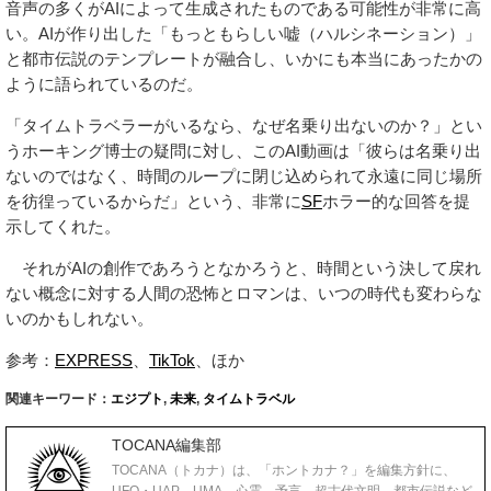
音声の多くがAIによって生成されたものである可能性が非常に高
い。AIが作り出した「もっともらしい嘘（ハルシネーション）」
と都市伝説のテンプレートが融合し、いかにも本当にあったかの
ように語られているのだ。
「タイムトラベラーがいるなら、なぜ名乗り出ないのか？」とい
うホーキング博士の疑問に対し、このAI動画は「彼らは名乗り出
ないのではなく、時間のループに閉じ込められて永遠に同じ場所
を彷徨っているからだ」という、非常に
SF
ホラー的な回答を提
示してくれた。
それがAIの創作であろうとなかろうと、時間という決して戻れ
ない概念に対する人間の恐怖とロマンは、いつの時代も変わらな
いのかもしれない。
参考：
EXPRESS
、
TikTok
、ほか
関連キーワード：
エジプト
,
未来
,
タイムトラベル
TOCANA編集部
TOCANA（トカナ）は、「ホントカナ？」を編集方針に、
UFO・UAP、UMA、心霊、予言、超古代文明、都市伝説など