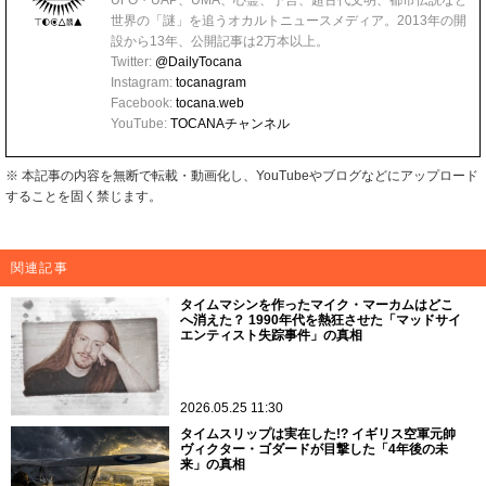
世界の「謎」を追うオカルトニュースメディア。2013年の開
設から13年、公開記事は2万本以上。
Twitter:
@DailyTocana
Instagram:
tocanagram
Facebook:
tocana.web
YouTube:
TOCANAチャンネル
※ 本記事の内容を無断で転載・動画化し、YouTubeやブログなどにアップロード
することを固く禁じます。
関連記事
タイムマシンを作ったマイク・マーカムはどこ
へ消えた？ 1990年代を熱狂させた「マッドサイ
エンティスト失踪事件」の真相
2026.05.25 11:30
タイムスリップは実在した!? イギリス空軍元帥
ヴィクター・ゴダードが目撃した「4年後の未
来」の真相