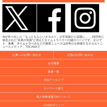
AIが作り出した「もっともらしいオカルト」が不気味だと話題に…… 1925年に
発見された“未来の写真”と消えたタイムトラベラーの謎のページです。
エジプ
ト
、
未来
、
タイムトラベル
などの最新ニュースは好奇心を刺激するオカルトニ
ュースメディア、TOCANAで
記事へのお問い合わせ
広告のお問い合わせ
会社概要
著者一覧
月別アーカイブ
キーワード索引
個人情報保護方針について
Cookieポリシー