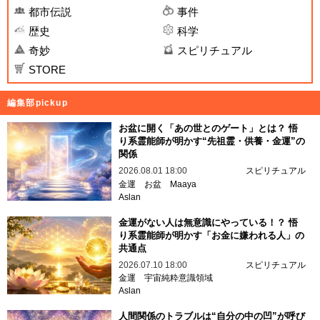
都市伝説
事件
歴史
科学
奇妙
スピリチュアル
STORE
編集部pickup
お盆に開く「あの世とのゲート」とは？ 悟
り系霊能師が明かす“先祖霊・供養・金運”の
関係
2026.08.01 18:00
スピリチュアル
金運
お盆
Maaya
Aslan
金運がない人は無意識にやっている！？ 悟
り系霊能師が明かす「お金に嫌われる人」の
共通点
2026.07.10 18:00
スピリチュアル
金運
宇宙純粋意識領域
Aslan
人間関係のトラブルは“自分の中の凹”が呼び