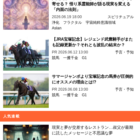
寄せる？ 悟り系霊能師が語る現実を変える
「内面の法則」
2026.06.19 18:00
スピリチュアル
浄化
フラクタル
宇宙純粋意識領域
Aslan
【JRA宝塚記念】レジェンド武豊騎手がまた
も記録更新か？それとも波乱の結末か？
PR
2026.06.12 13:00
予言・予知
競馬
一攫千金
G1
サマージャンボより宝塚記念の馬券が圧倒的
にオススメの理由とは!?
PR
2026.06.08 13:00
予言・予知
競馬
一攫千金
G1
人気連載
現実と夢が交差するレストラン…叔父が最期
に託したメッセージと不思議な夢