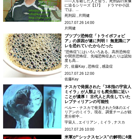
――人を殺した人と会う。死刑囚の実像
に迫るシリーズ【17】 ドラマや小説
では、...
死刑囚
片岡健
2017.07.26 14:00
片岡健
ブツブツ恐怖症「トライポフォビ
ア」の原因が遂に判明！ 無意識にア
レを恐れていたからだった
“恐怖症”にはいろいろある。高所恐怖症
や閉所恐怖症、先端恐怖症あたりは認知
度も高...
穴
佐藤Kay
恐怖症
感染症
2017.07.26 12:00
佐藤Kay
ナスカで発掘された「3本指の宇宙人
ミイラ」が人類よりも爬虫類に近い
ことが濃厚！ 古代人と共生していた
レプティリアンの可能性
ペルー・ナスカで発見された5体のエイ
リアンのミイラ。現在、調査チームが鋭
意分析中...
宇宙人
エイリアン
ミイラ
ナスカ
2017.07.26 10:00
米軍が“シックスセンス”の解明に4億