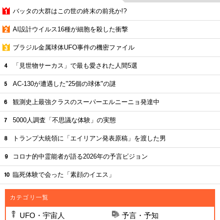
バッタの大群はこの世の終末の前兆か!?
AI設計ウイルス16種が細胞を殺した衝撃
ブラジル金属球体UFO事件の機密ファイル
「見世物サーカス」で最も愛された人間5選
AC-130が遭遇した"25個の球体"の謎
観測史上最強クラスのスーパーエルニーニョ発達中
5000人調査「不思議な体験」の実態
トランプ大統領に「エイリアン発表原稿」を渡した男
コロナ的中霊能者が語る2026年の予言ビジョン
臨死体験で会った「素顔のイエス」
カテゴリ一覧
UFO・宇宙人
予言・予知