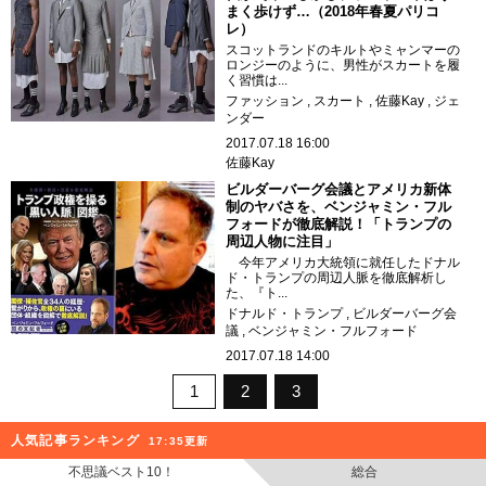
まく歩けず…（2018年春夏パリコ
レ）
スコットランドのキルトやミャンマーの
ロンジーのように、男性がスカートを履
く習慣は...
ファッション
スカート
佐藤Kay
ジェ
ンダー
2017.07.18 16:00
佐藤Kay
ビルダーバーグ会議とアメリカ新体
制のヤバさを、ベンジャミン・フル
フォードが徹底解説！「トランプの
周辺人物に注目」
今年アメリカ大統領に就任したドナル
ド・トランプの周辺人脈を徹底解析し
た、『ト...
ドナルド・トランプ
ビルダーバーグ会
議
ベンジャミン・フルフォード
2017.07.18 14:00
1
2
3
人気記事ランキング
17:35更新
不思議ベスト10！
総合