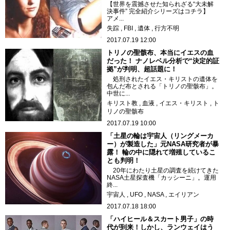
【世界を震撼させた知られざる“大未解
決事件” 完全紹介シリーズはコチラ】
アメ...
失踪
FBI
遺体
行方不明
2017.07.19 12:00
トリノの聖骸布、本当にイエスの血
だった！ ナノレベル分析で“決定的証
拠”が判明、超話題に！
処刑されたイエス・キリストの遺体を
包んだ布とされる「トリノの聖骸布」。
中世に...
キリスト教
血液
イエス・キリスト
ト
リノの聖骸布
2017.07.19 10:00
「土星の輪は宇宙人（リングメーカ
ー）が製造した」元NASA研究者が暴
露！ 輪の中に隠れて増殖しているこ
とも判明！
20年にわたり土星の調査を続けてきた
NASA土星探査機「カッシーニ」。運用
終...
宇宙人
UFO
NASA
エイリアン
2017.07.18 18:00
「ハイヒール＆スカート男子」の時
代が到来！しかし、ランウェイはう