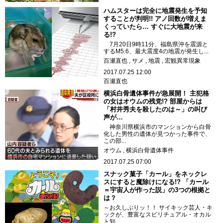
ハムスターは完全に地震発生を予知
することが判明!! アノ回数が増えま
くっていたら… すぐに大地震が来
る!?
7月20日9時11分、福島県沖を震源と
するM5.6、最大震度4の地震が発生し...
百瀬直也
サメ
地震
宏観異常現象
2017.07.25 12:00
百瀬直也
横浜白骨遺体事件が急展開！ 主犯格
の女はオウムの残党!? 部屋からは
「村井秀夫を殺したのは～」の叫び
声が…
神奈川県横浜市のマンションから白骨
化した男性の遺体が見つかった事件で、
この部...
オウム
横浜白骨遺体事件
2017.07.25 07:00
スナック菓子「カール」をネックレ
スにすると魔除けになる!? 「カール
＝宇宙人が作った説」の3つの根拠と
は？
～お久しぶりッ！！ サイキック芸人・キ
ックが、豊富なスピリチュアル・オカル
ト知...