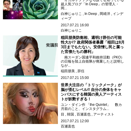
超人気ブログ「In Deep」の管理人・
岡...
白神じゅりこ
In Deep
岡靖洋
インデ
ィープ
2017.07.21 16:00
白神じゅりこ
稲田朋美防衛相、週明け辞任の可能
性大か!? 政府関係者暴露「稲田は8月
3日までもたない。安倍憎し民と腐っ
た官僚たちの勝利」
南スーダン国連平和維持活動（PKO）
の日報を陸上自衛隊が廃棄したと説明し
なが...
稲田朋美
辞任
2017.07.21 15:00
世界大注目の「トリックメーク」が
脳が歪むレベル!! 自分の身体をキャ
ンバスにする韓国の美人アーティス
トが妖艶すぎる！
ユン・ダイン作 「the Quintet」 数カ
月前のこと、インスタグラム...
目
韓国
百瀬直也
アーティスト
2017.07.21 12:00
百瀬直也