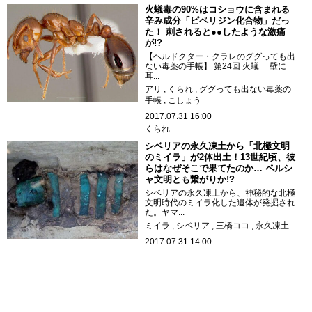
火蟻毒の90%はコショウに含まれる
辛み成分「ピペリジン化合物」だっ
た！ 刺されると●●したような激痛
が!?
【ヘルドクター・クラレのググっても出
ない毒薬の手帳】 第24回 火蟻 壁に
耳...
アリ
くられ
ググっても出ない毒薬の
手帳
こしょう
2017.07.31 16:00
くられ
シベリアの永久凍土から「北極文明
のミイラ」が2体出土！13世紀頃、彼
らはなぜそこで果てたのか… ペルシ
ャ文明とも繋がりか!?
シベリアの永久凍土から、神秘的な北極
文明時代のミイラ化した遺体が発掘され
た。ヤマ...
ミイラ
シベリア
三橋ココ
永久凍土
2017.07.31 14:00