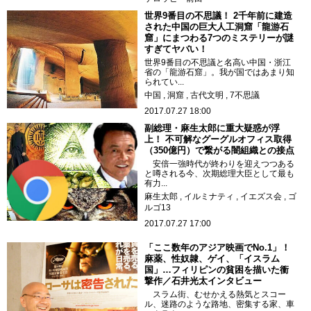
世界9番目の不思議！ 2千年前に建造
された中国の巨大人工洞窟「龍游石
窟」にまつわる7つのミステリーが謎
すぎてヤバい！
世界9番目の不思議と名高い中国・浙江
省の「龍游石窟」。我が国ではあまり知
られてい...
中国
洞窟
古代文明
7不思議
2017.07.27 18:00
副総理・麻生太郎に重大疑惑が浮
上！ 不可解なグーグルオフィス取得
（350億円）で繋がる闇組織との接点
安倍一強時代が終わりを迎えつつある
と噂される今、次期総理大臣として最も
有力...
麻生太郎
イルミナティ
イエズス会
ゴ
ルゴ13
2017.07.27 17:00
「ここ数年のアジア映画でNo.1」！
麻薬、性奴隷、ゲイ、「イスラム
国」…フィリピンの貧困を描いた衝
撃作／石井光太インタビュー
スラム街、むせかえる熱気とスコー
ル、迷路のような路地、密集する家、車