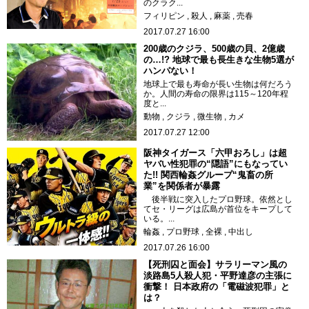
のクラク...
フィリピン
殺人
麻薬
売春
2017.07.27 16:00
200歳のクジラ、500歳の貝、2億歳
の…!? 地球で最も長生きな生物5選が
ハンパない！
地球上で最も寿命が長い生物は何だろう
か。人間の寿命の限界は115～120年程
度と...
動物
クジラ
微生物
カメ
2017.07.27 12:00
阪神タイガース「六甲おろし」は超
ヤバい性犯罪の“隠語”にもなってい
た!! 関西輪姦グループ“鬼畜の所
業”を関係者が暴露
後半戦に突入したプロ野球。依然とし
てセ・リーグは広島が首位をキープして
いる。...
輪姦
プロ野球
全裸
中出し
2017.07.26 16:00
【死刑囚と面会】サラリーマン風の
淡路島5人殺人犯・平野達彦の主張に
衝撃！ 日本政府の「電磁波犯罪」と
は？