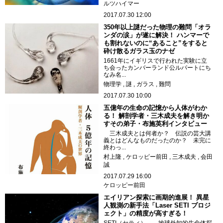
ルツハイマー
2017.07.30 12:00
350年以上謎だった物理の難問「オラ
ンダの涙」が遂に解決！ ハンマーで
も割れないのに“あること”をすると
砕け散るガラス玉のナゼ
1661年にイギリスで行われた実験に立
ち会ったカンバーランド公ルパートにち
なみ名...
物理学
謎
ガラス
難問
2017.07.30 10:00
五億年の生命の記憶から人体がわか
る！ 解剖学者・三木成夫を解き明か
すその弟子・布施英利インタビュー
三木成夫とは何者か？ 伝説の芸大講
義とはどんなものだったのか？ 未完に
終わっ...
村上隆
ケロッピー前田
三木成夫
会田
誠
2017.07.29 16:00
ケロッピー前田
エイリアン探索に画期的進展！ 異星
人観測の新手法「Laser SETI プロジ
ェクト」の精度が高すぎる！