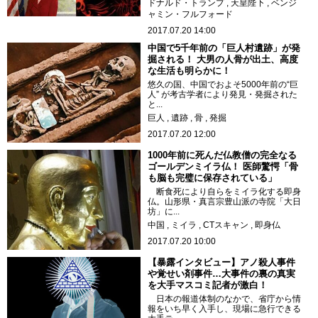
ドナルド・トランプ
天皇陛下
ベンジ
ャミン・フルフォード
2017.07.20 14:00
中国で5千年前の「巨人村遺跡」が発
掘される！ 大男の人骨が出土、高度
な生活も明らかに！
悠久の国、中国でおよそ5000年前の“巨
人” が考古学者により発見・発掘された
と...
巨人
遺跡
骨
発掘
2017.07.20 12:00
1000年前に死んだ仏教僧の完全なる
ゴールデンミイラ仏！ 医師驚愕「骨
も脳も完璧に保存されている」
断食死により自らをミイラ化する即身
仏。山形県・真言宗豊山派の寺院「大日
坊」に...
中国
ミイラ
CTスキャン
即身仏
2017.07.20 10:00
【暴露インタビュー】アノ殺人事件
や覚せい剤事件…大事件の裏の真実
を大手マスコミ記者が激白！
日本の報道体制のなかで、省庁から情
報をいち早く入手し、現場に急行できる