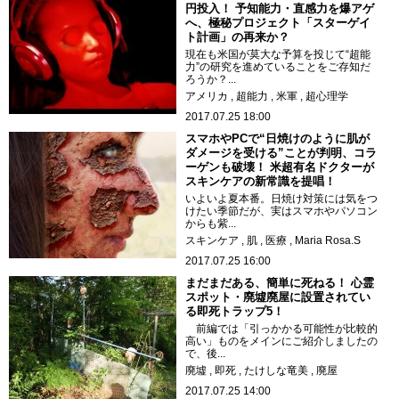
円投入！ 予知能力・直感力を爆アゲ
へ、極秘プロジェクト「スターゲイ
ト計画」の再来か？
現在も米国が莫大な予算を投じて“超能
力”の研究を進めていることをご存知だ
ろうか？...
アメリカ
超能力
米軍
超心理学
2017.07.25 18:00
スマホやPCで“日焼けのように肌が
ダメージを受ける”ことが判明、コラ
ーゲンも破壊！ 米超有名ドクターが
スキンケアの新常識を提唱！
いよいよ夏本番。日焼け対策には気をつ
けたい季節だが、実はスマホやパソコン
からも紫...
スキンケア
肌
医療
Maria Rosa.S
2017.07.25 16:00
まだまだある、簡単に死ねる！ 心霊
スポット・廃墟廃屋に設置されてい
る即死トラップ5！
前編では「引っかかる可能性が比較的
高い」ものをメインにご紹介しましたの
で、後...
廃墟
即死
たけしな竜美
廃屋
2017.07.25 14:00