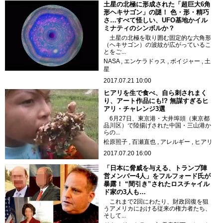
土星の北極に形成された「超巨大6角
形ヘキサゴン」の謎！ 色・形・精巧
さ…すべて怪しい、UFO基地かイル
ミナティのシンボルか？
土星の北極を取り囲む固定的な六角形
（ヘキサゴン）の波紋が広がっているこ
とをご...
NASA
エンケラドゥス
ボイジャー
土
星
2017.07.21 10:00
ヒアリを生で食べ、自ら刺されまく
り、アート作品にも!? 無謀すぎるヒ
アリ・チャレンジ3選
6月27日、東京港・大井埠頭（東京都
品川区）で陸揚げされた中国・三山港か
らの...
松原照子
百瀬直也
アレルギー
ヒアリ
2017.07.20 16:00
「日本に脅威を与える、トランプ陣
営メンバー4人」をフルフォード氏が
暴露！ “間引き”されたロスチャイル
ド家の3人も…
これまで2回にわたり、財政回復を狙
うアメリカにおける従来の権力者たち、
そして...