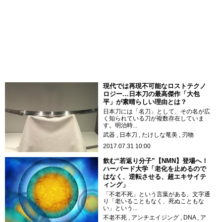
現代では再現不可能なロストテクノ
ロジー…日本刀の最高傑作「大包
平」が素晴らしい理由とは？
日本刀には「名刀」として、その名が広
く知られている刀が複数存在していま
す。明治時...
武器
日本刀
たけしな竜美
刃物
2017.07.31 10:00
飲む“若返り分子”【NMN】登場へ！
ハーバード大学「老化を止めるので
はなく、逆転させる、超エキサイテ
ィング」
「不老不死」という言葉がある。文字通
り「老いることもなく、死ぬこともな
い」という...
不老不死
アンチエイジング
DNA
ア