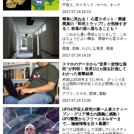
宇宙人
サイキック
カール
キック
2017.07.24 16:15
簡単に死ねる！ 心霊スポット・廃墟
廃屋の「即死トラップ7」が危険すぎ
る！ 奈落の底へ落ちることも！
これから暑い季節となりまして、これ
はちょうどよい機会、廃墟や心霊スポッ
トへ行...
廃墟
危険
たけしな竜美
廃屋
2017.07.24 14:10
スマホのデータから“世界一怠惰な国
民”が判明！ 世界111カ国を計測して
わかった衝撃結果
米国は2030年までに44％、ざっくり言
えば国民の半分近くの人が肥満になると
見込...
アプリ
スマホ
肥満
運動
2017.07.24 12:00
UFO&宇宙人研究の第一人者スティー
ブン・グリア博士の講義に感動！
UFO撃墜からフリーエネルギーま
で… 極秘情報を次々暴露!!
かつては医師として活躍していたスティ
ーブン・グリア氏は、いまや世界的な