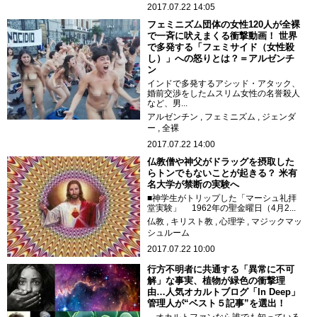
2017.07.22 14:05
フェミニズム団体の女性120人が全裸
で一斉に吠えまくる衝撃動画！ 世界
で多発する「フェミサイド（女性殺
し）」への怒りとは？＝アルゼンチ
ン
インドで多発するアシッド・アタック、
婚前交渉をしたムスリム女性の名誉殺人
など、男...
アルゼンチン
フェミニズム
ジェンダ
ー
全裸
2017.07.22 14:00
仏教僧や神父がドラッグを摂取した
らトンでもないことが起きる？ 米有
名大学が禁断の実験へ
■神学生がトリップした「マーシュ礼拝
堂実験」 1962年の聖金曜日（4月2...
仏教
キリスト教
心理学
マジックマッ
シュルーム
2017.07.22 10:00
行方不明者に共通する「異常に不可
解」な事実、植物が緑色の衝撃理
由…人気オカルトブログ「In Deep」
管理人が“ベスト５記事”を選出！
オカルトファンなら誰でも知っている