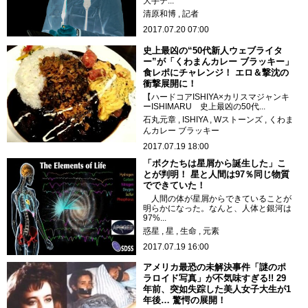
大手テ...
清原和博
記者
2017.07.20 07:00
史上最凶の“50代新人ウェブライタ
ー”が「くわまんカレー ブラッキー」
食レポにチャレンジ！ エロ＆撃沈の
衝撃展開に！
【ハードコアISHIYA×カリスマジャンキ
ーISHIMARU 史上最凶の50代...
石丸元章
ISHIYA
Wストーンズ
くわま
んカレー ブラッキー
2017.07.19 18:00
「ボクたちは星屑から誕生した」こ
とが判明！ 星と人間は97％同じ物質
でできていた！
人間の体が星屑からできていることが
明らかになった。なんと、人体と銀河は
97%...
惑星
星
生命
元素
2017.07.19 16:00
アメリカ最恐の未解決事件「謎のポ
ラロイド写真」が不気味すぎる!! 29
年前、突如失踪した美人女子大生が1
年後… 驚愕の展開！