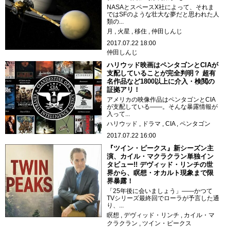
NASAとスペースX社によって、それま
ではSFのような壮大な夢だと思われた人
類の...
月
火星
移住
仲田しんじ
2017.07.22 18:00
仲田しんじ
ハリウッド映画はペンタゴンとCIAが
支配していることが完全判明？ 超有
名作品など1800以上に介入・検閲の
証拠アリ！
アメリカの映像作品はペンタゴンとCIA
が支配している――。そんな暴露情報が
入って...
ハリウッド
ドラマ
CIA
ペンタゴン
2017.07.22 16:00
『ツイン・ピークス』新シーズン主
演、カイル・マクラクラン単独イン
タビュー!! デヴィッド・リンチの世
界から、瞑想・オカルト現象まで限
界暴露！
「25年後に会いましょう」――かつて
TVシリーズ最終回でローラが予言した通
り、...
瞑想
デヴィッド・リンチ
カイル・マ
クラクラン
ツイン・ピークス