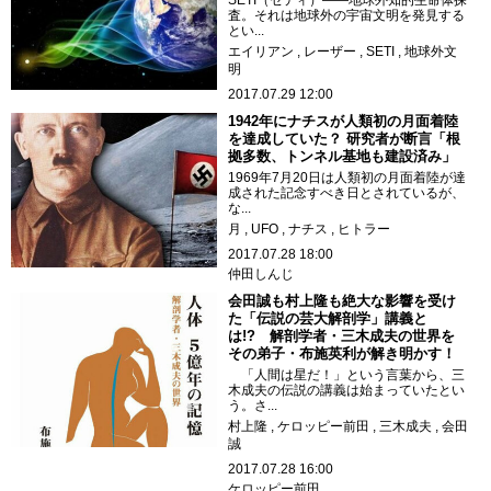
SETI（セティ）――地球外知的生命体探
査。それは地球外の宇宙文明を発見する
とい...
エイリアン
レーザー
SETI
地球外文
明
2017.07.29 12:00
1942年にナチスが人類初の月面着陸
を達成していた？ 研究者が断言「根
拠多数、トンネル基地も建設済み」
1969年7月20日は人類初の月面着陸が達
成された記念すべき日とされているが、
な...
月
UFO
ナチス
ヒトラー
2017.07.28 18:00
仲田しんじ
会田誠も村上隆も絶大な影響を受け
た「伝説の芸大解剖学」講義と
は!? 解剖学者・三木成夫の世界を
その弟子・布施英利が解き明かす！
「人間は星だ！」という言葉から、三
木成夫の伝説の講義は始まっていたとい
う。さ...
村上隆
ケロッピー前田
三木成夫
会田
誠
2017.07.28 16:00
ケロッピー前田