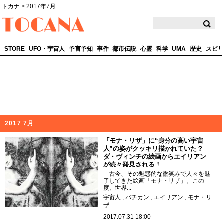
トカナ
>
2017年7月
TOCANA
STORE
UFO・宇宙人
予言予知
事件
都市伝説
心霊
科学
UMA
歴史
スピ
2017 7月
「モナ・リザ」に“身分の高い宇宙
人”の姿がクッキリ描かれていた？
ダ・ヴィンチの絵画からエイリアン
が続々発見される！
古今、その魅惑的な微笑みで人々を魅
了してきた絵画「モナ・リザ」。この
度、世界...
宇宙人
バチカン
エイリアン
モナ・リ
ザ
2017.07.31 18:00