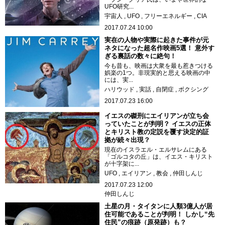
UFO研究...
宇宙人
UFO
フリーエネルギー
CIA
2017.07.24 10:00
実在の人物や実際に起きた事件が元
ネタになった超名作映画5選！ 意外す
ぎる裏話の数々に絶句！
今も昔も、映画は大衆を最も惹きつける
娯楽の1つ。非現実的と思える映画の中
には、実...
ハリウッド
実話
自閉症
ボクシング
2017.07.23 16:00
イエスの磔刑にエイリアンが立ち会
っていたことが判明？ イエスの正体
とキリスト教の定説を覆す決定的証
拠が続々出現？
現在のイスラエル・エルサレムにある
「ゴルコタの丘」は、イエス・キリスト
が十字架に...
UFO
エイリアン
教会
仲田しんじ
2017.07.23 12:00
仲田しんじ
土星の月・タイタンに人類3億人が居
住可能であることが判明！ しかし“先
住民”の痕跡（原発跡）も？