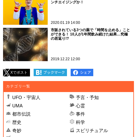
ンチエイジングか！
2020.01.19 14:00
市販されている3つの薬で「時間を止める」こと
ができる！ 10人が1年間飲み続けた結果…究極
の若返り!?
2019.12.22 12:00
Xでポスト
カテゴリ一覧
UFO・宇宙人
予言・予知
UMA
心霊
都市伝説
事件
歴史
科学
奇妙
スピリチュアル