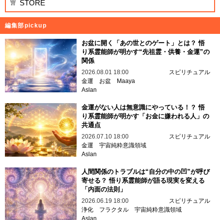
STORE
編集部pickup
お盆に開く「あの世とのゲート」とは？ 悟
り系霊能師が明かす“先祖霊・供養・金運”の
関係
2026.08.01 18:00
スピリチュアル
金運
お盆
Maaya
Aslan
金運がない人は無意識にやっている！？ 悟
り系霊能師が明かす「お金に嫌われる人」の
共通点
2026.07.10 18:00
スピリチュアル
金運
宇宙純粋意識領域
Aslan
人間関係のトラブルは“自分の中の凹”が呼び
寄せる？ 悟り系霊能師が語る現実を変える
「内面の法則」
2026.06.19 18:00
スピリチュアル
浄化
フラクタル
宇宙純粋意識領域
Aslan