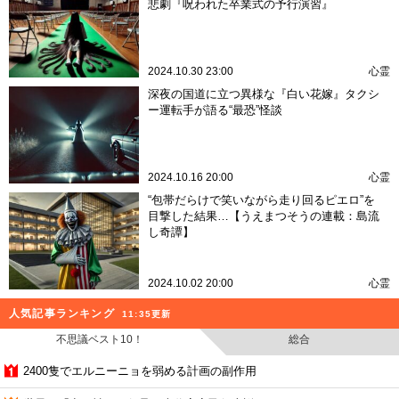
悲劇『呪われた卒業式の予行演習』
2024.10.30 23:00
心霊
深夜の国道に立つ異様な『白い花嫁』タクシ
ー運転手が語る“最恐”怪談
2024.10.16 20:00
心霊
“包帯だらけで笑いながら走り回るピエロ”を
目撃した結果…【うえまつそうの連載：島流
し奇譚】
2024.10.02 20:00
心霊
人気記事ランキング
11:35更新
不思議ベスト10！
総合
2400隻でエルニーニョを弱める計画の副作用