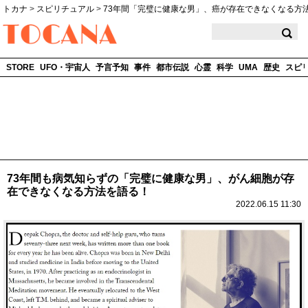
トカナ
>
スピリチュアル
>
73年間「完璧に健康な男」、癌が存在できなくなる方
TOCANA
STORE
UFO・宇宙人
予言予知
事件
都市伝説
心霊
科学
UMA
歴史
スピ
73年間も病気知らずの「完璧に健康な男」、がん細胞が存
在できなくなる方法を語る！
2022.06.15 11:30