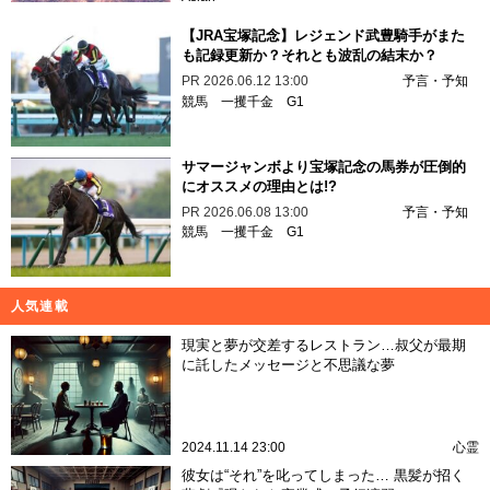
【JRA宝塚記念】レジェンド武豊騎手がまた
も記録更新か？それとも波乱の結末か？
PR
2026.06.12 13:00
予言・予知
競馬
一攫千金
G1
サマージャンボより宝塚記念の馬券が圧倒的
にオススメの理由とは!?
PR
2026.06.08 13:00
予言・予知
競馬
一攫千金
G1
人気連載
現実と夢が交差するレストラン…叔父が最期
に託したメッセージと不思議な夢
2024.11.14 23:00
心霊
彼女は“それ”を叱ってしまった… 黒髪が招く