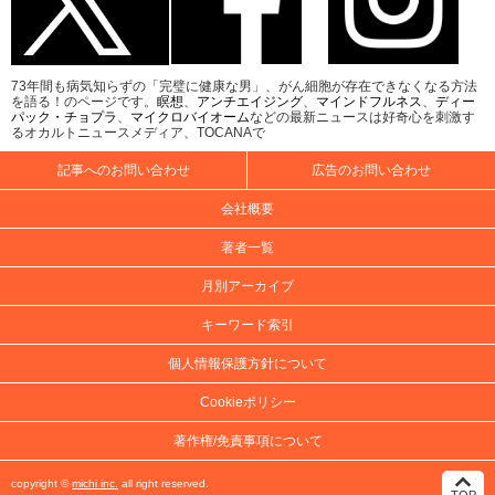
73年間も病気知らずの「完璧に健康な男」、がん細胞が存在できなくなる方法
を語る！のページです。
瞑想
、
アンチエイジング
、
マインドフルネス
、
ディー
パック・チョプラ
、
マイクロバイオーム
などの最新ニュースは好奇心を刺激す
るオカルトニュースメディア、TOCANAで
記事へのお問い合わせ
広告のお問い合わせ
会社概要
著者一覧
月別アーカイブ
キーワード索引
個人情報保護方針について
Cookieポリシー
著作権/免責事項について
copyright ©
michi inc.
all right reserved.
TOP