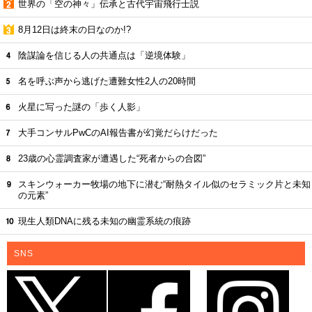
世界の「空の神々」伝承と古代宇宙飛行士説
8月12日は終末の日なのか!?
陰謀論を信じる人の共通点は「逆境体験」
名を呼ぶ声から逃げた遭難女性2人の20時間
火星に写った謎の「歩く人影」
大手コンサルPwCのAI報告書が幻覚だらけだった
23歳の心霊調査家が遭遇した“死者からの合図”
スキンウォーカー牧場の地下に潜む“耐熱タイル似のセラミック片と未知
の元素”
現生人類DNAに残る未知の幽霊系統の痕跡
SNS