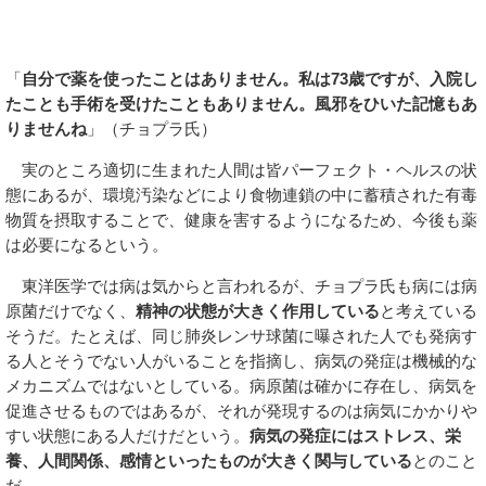
「
自分で薬を使ったことはありません。私は73歳ですが、入院し
たことも手術を受けたこともありません。風邪をひいた記憶もあ
りませんね
」（チョプラ氏）
実のところ適切に生まれた人間は皆パーフェクト・ヘルスの状
態にあるが、環境汚染などにより食物連鎖の中に蓄積された有毒
物質を摂取することで、健康を害するようになるため、今後も薬
は必要になるという。
東洋医学では病は気からと言われるが、チョプラ氏も病には病
原菌だけでなく、
精神の状態が大きく作用している
と考えている
そうだ。たとえば、同じ肺炎レンサ球菌に曝された人でも発病す
る人とそうでない人がいることを指摘し、病気の発症は機械的な
メカニズムではないとしている。病原菌は確かに存在し、病気を
促進させるものではあるが、それが発現するのは病気にかかりや
すい状態にある人だけだという。
病気の発症にはストレス、栄
養、人間関係、感情といったものが大きく関与している
とのこと
だ。