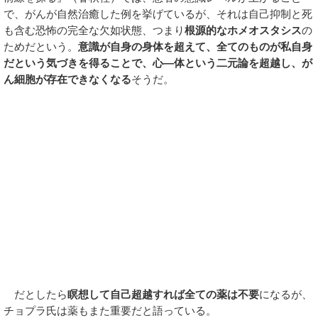
で、がんが自然治癒した例を挙げているが、それは自己抑制と死
も含む恐怖の完全な欠如状態、つまり
根源的なホメオスタシス
の
ためだという。
意識が自身の身体を超えて、全てのものが私自身
だという気づきを得ることで、心―体という二元論を超越し、が
ん細胞が存在できなくなる
そうだ。
だとしたら
瞑想して自己超越すれば全ての薬は不要
になるが、
チョプラ氏は薬もまた重要だと語っている。