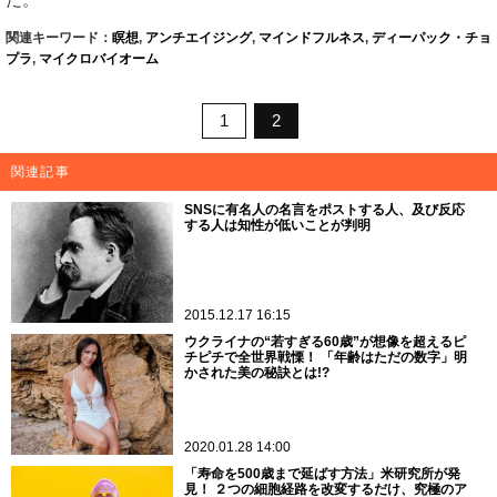
関連キーワード：
瞑想
,
アンチエイジング
,
マインドフルネス
,
ディーパック・チョ
プラ
,
マイクロバイオーム
1
2
関連記事
SNSに有名人の名言をポストする人、及び反応
する人は知性が低いことが判明
2015.12.17 16:15
ウクライナの“若すぎる60歳”が想像を超えるピ
チピチで全世界戦慄！ 「年齢はただの数字」明
かされた美の秘訣とは!?
2020.01.28 14:00
「寿命を500歳まで延ばす方法」米研究所が発
見！ ２つの細胞経路を改変するだけ、究極のア