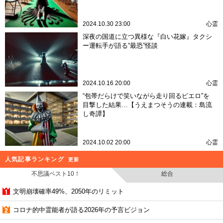
2024.10.30 23:00
心霊
深夜の国道に立つ異様な『白い花嫁』タクシ
ー運転手が語る“最恐”怪談
2024.10.16 20:00
心霊
“包帯だらけで笑いながら走り回るピエロ”を
目撃した結果…【うえまつそうの連載：島流
し奇譚】
2024.10.02 20:00
心霊
人気記事ランキング
更新
不思議ベスト10！
総合
文明崩壊確率49%、2050年のリミット
コロナ的中霊能者が語る2026年の予言ビジョン