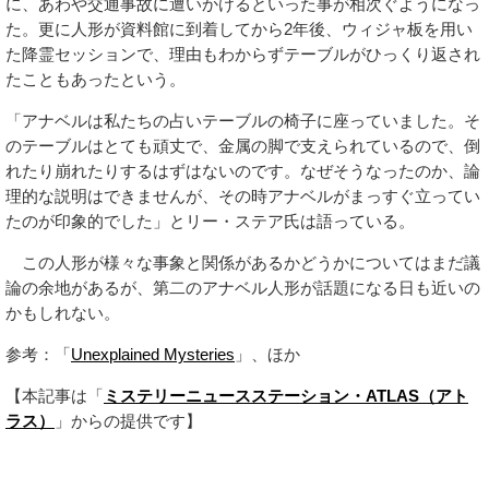
に、あわや交通事故に遭いかけるといった事が相次ぐようになっ
た。更に人形が資料館に到着してから2年後、ウィジャ板を用い
た降霊セッションで、理由もわからずテーブルがひっくり返され
たこともあったという。
「アナベルは私たちの占いテーブルの椅子に座っていました。そ
のテーブルはとても頑丈で、金属の脚で支えられているので、倒
れたり崩れたりするはずはないのです。なぜそうなったのか、論
理的な説明はできませんが、その時アナベルがまっすぐ立ってい
たのが印象的でした」とリー・ステア氏は語っている。
この人形が様々な事象と関係があるかどうかについてはまだ議
論の余地があるが、第二のアナベル人形が話題になる日も近いの
かもしれない。
参考：「
Unexplained Mysteries
」、ほか
【本記事は「
ミステリーニュースステーション・ATLAS（アト
ラス）
」からの提供です】