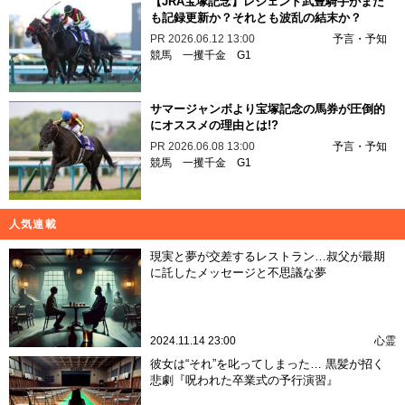
【JRA宝塚記念】レジェンド武豊騎手がまた
も記録更新か？それとも波乱の結末か？
PR
2026.06.12 13:00
予言・予知
競馬
一攫千金
G1
サマージャンボより宝塚記念の馬券が圧倒的
にオススメの理由とは!?
PR
2026.06.08 13:00
予言・予知
競馬
一攫千金
G1
人気連載
現実と夢が交差するレストラン…叔父が最期
に託したメッセージと不思議な夢
2024.11.14 23:00
心霊
彼女は“それ”を叱ってしまった… 黒髪が招く
悲劇『呪われた卒業式の予行演習』