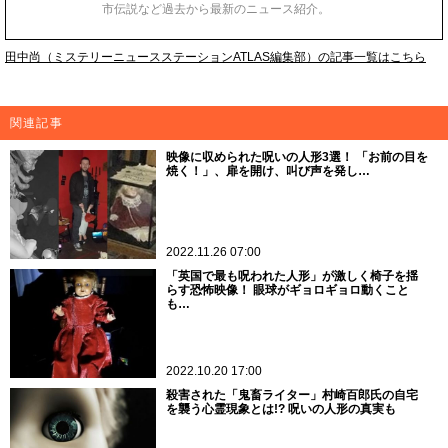
市伝説など過去から最新のニュース紹介。
田中尚（ミステリーニュースステーションATLAS編集部）の記事一覧はこちら
関連記事
映像に収められた呪いの人形3選！ 「お前の目を
焼く！」、扉を開け、叫び声を発し…
2022.11.26 07:00
「英国で最も呪われた人形」が激しく椅子を揺
らす恐怖映像！ 眼球がギョロギョロ動くこと
も…
2022.10.20 17:00
殺害された「鬼畜ライター」村崎百郎氏の自宅
を襲う心霊現象とは!? 呪いの人形の真実も