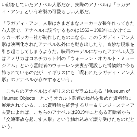
い顔をしていたアナベル人形だが、実際のアナベルは「ラガデ
ィ・アン」という布製の可愛らしい人形だ。
「ラガディ・アン」人形はさまざまなメーカーが長年作ってきた
布人形で、アナベルに該当するものは1962～1983年にかけてニ
ッカーボッカー社が制作したものになる。このラガディ・アン人
形は映画化されたアナベル以外にも動き出したり、奇妙な現象を
引き起こしてしまうようだ。映画のモデルになったアナベル人形
はアメリカはコネチカット州の『ウォーレン・オカルト・ミュー
ジアム』という霊能者のウォーレン夫妻が開設した博物館に今も
飾られているのだが、イギリスにも『呪われたラガディ・アン人
形』のアナベルが存在するという。
こちらのアナベルはイギリスのロザラムにある「Museum of
Haunted Objects」というオカルト関連の物品を集めた資料館に
展示されている。この資料館を経営するリー＆リンジ・スティア
夫妻によれば、こちらのアナベルは2019年にとある寄贈者から
「交通事故を起こす人形」という触れ込みで譲り受けたものだと
いう。