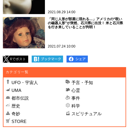
2021.08.29 14:00
「同じ人形が部屋に現れる…」アメリカの“呪い
の磁器人形”が突然、石川県に出没！ 米と石川県
を行き来していることが判明！
2021.07.24 10:00
Xでポスト
カテゴリ一覧
UFO・宇宙人
予言・予知
UMA
心霊
都市伝説
事件
歴史
科学
奇妙
スピリチュアル
STORE