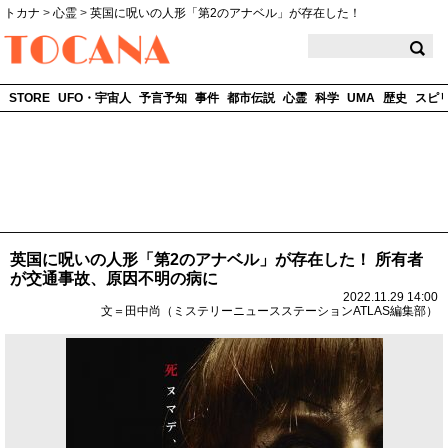
トカナ
>
心霊
>
英国に呪いの人形「第2のアナベル」が存在した！
TOCANA
STORE
UFO・宇宙人
予言予知
事件
都市伝説
心霊
科学
UMA
歴史
スピ
英国に呪いの人形「第2のアナベル」が存在した！ 所有者
が交通事故、原因不明の病に
2022.11.29 14:00
文＝田中尚（ミステリーニュースステーションATLAS編集部）