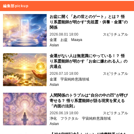
編集部pickup
お盆に開く「あの世とのゲート」とは？ 悟
り系霊能師が明かす“先祖霊・供養・金運”の
関係
2026.08.01 18:00
スピリチュアル
金運
お盆
Maaya
Aslan
金運がない人は無意識にやっている！？ 悟
り系霊能師が明かす「お金に嫌われる人」の
共通点
2026.07.10 18:00
スピリチュアル
金運
宇宙純粋意識領域
Aslan
人間関係のトラブルは“自分の中の凹”が呼び
寄せる？ 悟り系霊能師が語る現実を変える
「内面の法則」
2026.06.19 18:00
スピリチュアル
浄化
フラクタル
宇宙純粋意識領域
Aslan