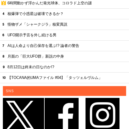
6時間動かず浮かんだ発光球体、コロラド上空の謎
核爆弾で小惑星は破壊できるか？
怪物ザメ「シャークジラ」核変異説
UFO開示予言を外し続ける男
AIは人命より自己保存を選ぶ!? 論者の警告
月面の「巨大UFO群」新説の中身
8月12日は終末の日なのか!?
【TOCANA的UMAファイル #04】「タッツェルヴルム」
SNS