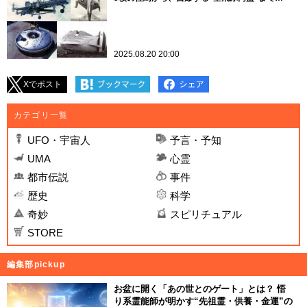
2025.08.20 20:00
Xでポスト
カテゴリ一覧
UFO・宇宙人
予言・予知
UMA
心霊
都市伝説
事件
歴史
科学
奇妙
スピリチュアル
STORE
編集部pickup
お盆に開く「あの世とのゲート」とは？ 悟
り系霊能師が明かす“先祖霊・供養・金運”の