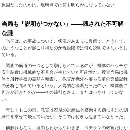
原因だったのかは、現時点では何も明らかになっていない。
当局も「説明がつかない」——残された不可解
な謎
当局はこの事故について、状況があまりに異例で、どうしてこ
のようなことが起こり得たのか現段階では何ら説明できないとし
ている。
調査の筋道の一つとして挙げられているのが、機体のハッチや
安全装置に機械的な不具合が生じていた可能性だ。捜査当局は機
体と飛行学校の書類を精査し、教官が機外へ落ちる前の交信記録
の分析も進めているという。人為的な決断だったのか、機体側に
何かが起きたのか——その線引きさえ、まだはっきりしていな
い。
奇しくもこの日、教官は22歳の訓練生と搭乗する前にも別の訓
練生を乗せて飛んでいたが、そこでは何事も起きていなかった。
前触れもなく、理由もわからないまま、ベテランの教官だけが