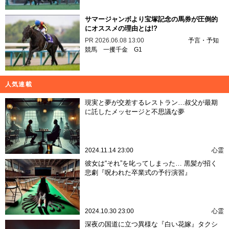
サマージャンボより宝塚記念の馬券が圧倒的
にオススメの理由とは!?
PR
2026.06.08 13:00
予言・予知
競馬
一攫千金
G1
人気連載
現実と夢が交差するレストラン…叔父が最期
に託したメッセージと不思議な夢
2024.11.14 23:00
心霊
彼女は“それ”を叱ってしまった… 黒髪が招く
悲劇『呪われた卒業式の予行演習』
2024.10.30 23:00
心霊
深夜の国道に立つ異様な『白い花嫁』タクシ