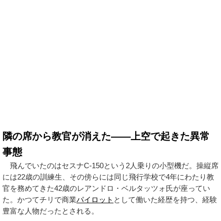
隣の席から教官が消えた——上空で起きた異常
事態
飛んでいたのはセスナC-150という2人乗りの小型機だ。操縦席
には22歳の訓練生、その傍らには同じ飛行学校で4年にわたり教
官を務めてきた42歳のレアンドロ・ベルタッツォ氏が座ってい
た。かつてチリで商業
パイロット
として働いた経歴を持つ、経験
豊富な人物だったとされる。