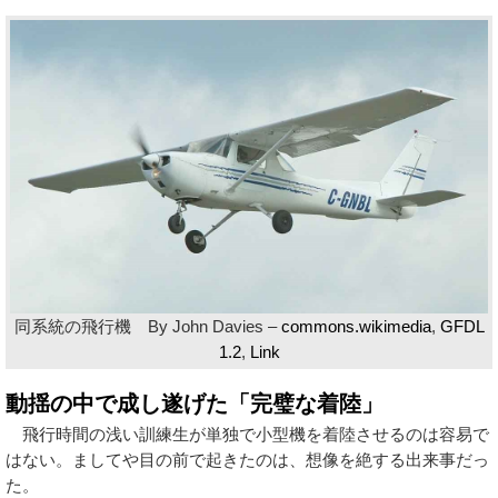
同系統の飛行機 By John Davies –
commons.wikimedia
,
GFDL
1.2
,
Link
動揺の中で成し遂げた「完璧な着陸」
飛行時間の浅い訓練生が単独で小型機を着陸させるのは容易で
はない。ましてや目の前で起きたのは、想像を絶する出来事だっ
た。