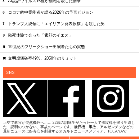
AI設計ウイルス16種が細胞を殺した衝撃
コロナ的中霊能者が語る2026年の予言ビジョン
トランプ大統領に「エイリアン発表原稿」を渡した男
臨死体験で会った「素顔のイエス」
19世紀のフリークショー出演者たちの実態
文明崩壊確率49%、2050年のリミット
SNS
上空で教官が突然機外へ…… 22歳の訓練生がたった一人で操縦桿を握り生還し
た「説明のつかない」事故のページです。
飛行機
、
事故
、
アルゼンチン
などの
最新ニュースは好奇心を刺激するオカルトニュースメディア、TOCANAで