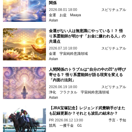
関係
2026.08.01 18:00
スピリチュアル
金運
お盆
Maaya
Aslan
金運がない人は無意識にやっている！？ 悟
り系霊能師が明かす「お金に嫌われる人」の
共通点
2026.07.10 18:00
スピリチュアル
金運
宇宙純粋意識領域
Aslan
人間関係のトラブルは“自分の中の凹”が呼び
寄せる？ 悟り系霊能師が語る現実を変える
「内面の法則」
2026.06.19 18:00
スピリチュアル
浄化
フラクタル
宇宙純粋意識領域
Aslan
【JRA宝塚記念】レジェンド武豊騎手がまた
も記録更新か？それとも波乱の結末か？
PR
2026.06.12 13:00
予言・予知
競馬
一攫千金
G1