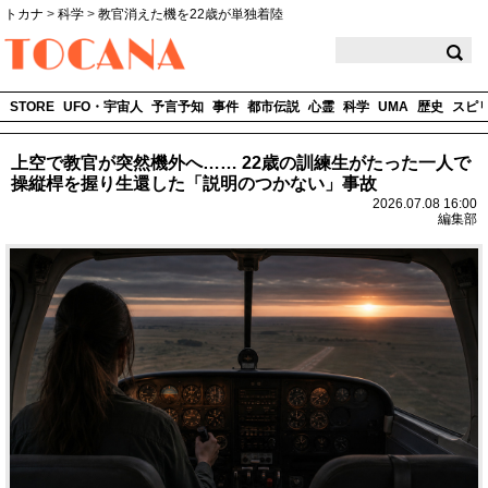
トカナ
>
科学
>
教官消えた機を22歳が単独着陸
TOCANA
STORE
UFO・宇宙人
予言予知
事件
都市伝説
心霊
科学
UMA
歴史
スピ
上空で教官が突然機外へ…… 22歳の訓練生がたった一人で
操縦桿を握り生還した「説明のつかない」事故
2026.07.08 16:00
編集部