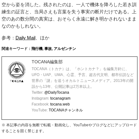
空から姿を消した。残されたのは、一人で機体を降ろした若き訓
練生の証言と、当局さえも言葉を失う事実の断片だけである。上
空のあの数分間の真実は、おそらく永遠に解き明かされないまま
なのかもしれない。
参考：
Daily Mail
、ほか
関連キーワード：
飛行機
,
事故
,
アルゼンチン
TOCANA編集部
TOCANA（トカナ）は、「ホントカナ？」を編集方針に、
UFO・UAP、UMA、心霊、予言、超古代文明、都市伝説など
世界の「謎」を追うオカルトニュースメディア。2013年の開
設から13年、公開記事は2万本以上。
Twitter:
@DailyTocana
Instagram:
tocanagram
Facebook:
tocana.web
YouTube:
TOCANAチャンネル
※ 本記事の内容を無断で転載・動画化し、YouTubeやブログなどにアップロード
することを固く禁じます。