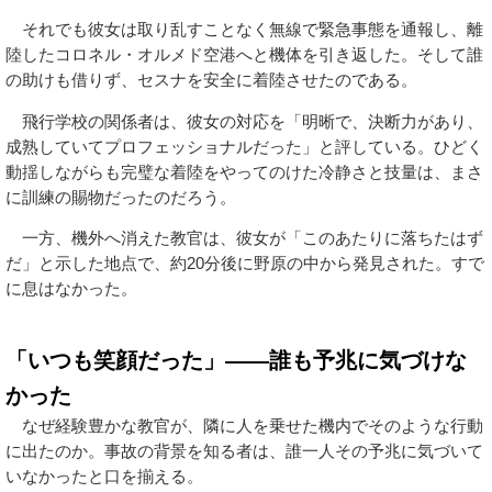
それでも彼女は取り乱すことなく無線で緊急事態を通報し、離
陸したコロネル・オルメド空港へと機体を引き返した。そして誰
の助けも借りず、セスナを安全に着陸させたのである。
飛行学校の関係者は、彼女の対応を「明晰で、決断力があり、
成熟していてプロフェッショナルだった」と評している。ひどく
動揺しながらも完璧な着陸をやってのけた冷静さと技量は、まさ
に訓練の賜物だったのだろう。
一方、機外へ消えた教官は、彼女が「このあたりに落ちたはず
だ」と示した地点で、約20分後に野原の中から発見された。すで
に息はなかった。
「いつも笑顔だった」——誰も予兆に気づけな
かった
なぜ経験豊かな教官が、隣に人を乗せた機内でそのような行動
に出たのか。事故の背景を知る者は、誰一人その予兆に気づいて
いなかったと口を揃える。