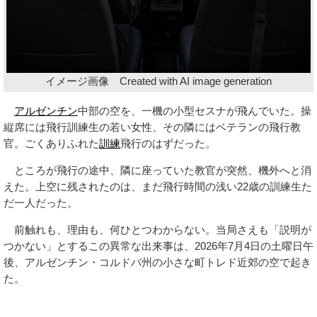
イメージ画像 Created with AI image generation
アルゼンチン
中部の空を、一機の小型セスナが飛んでいた。操
縦席には飛行訓練生の若い女性、その隣にはベテランの飛行教
官。ごくありふれた
訓練
飛行のはずだった。
ところが飛行の途中、隣に座っていた教官が突然、機外へと消
えた。上空に残されたのは、まだ飛行時間の浅い22歳の訓練生た
だ一人だった。
前触れも、理由も、何ひとつわからない。当局さえも「説明が
つかない」とするこの異常な出来事は、2026年7月4日の土曜日午
後、アルゼンチン・コルドバ州の小さな町トレド近郊の空で起き
た。