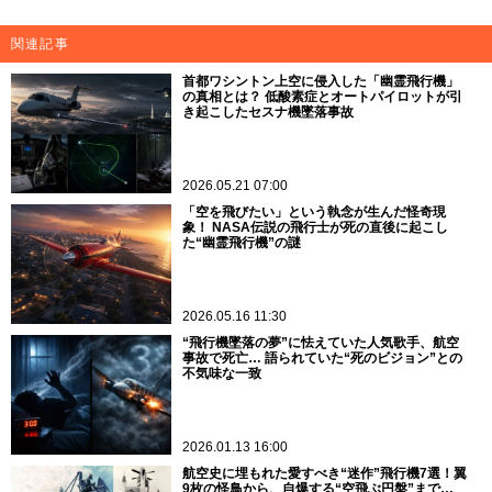
関連記事
首都ワシントン上空に侵入した「幽霊飛行機」
の真相とは？ 低酸素症とオートパイロットが引
き起こしたセスナ機墜落事故
2026.05.21 07:00
「空を飛びたい」という執念が生んだ怪奇現
象！ NASA伝説の飛行士が死の直後に起こし
た“幽霊飛行機”の謎
2026.05.16 11:30
“飛行機墜落の夢”に怯えていた人気歌手、航空
事故で死亡… 語られていた“死のビジョン”との
不気味な一致
2026.01.13 16:00
航空史に埋もれた愛すべき“迷作”飛行機7選！翼
9枚の怪鳥から、自爆する“空飛ぶ円盤”まで…