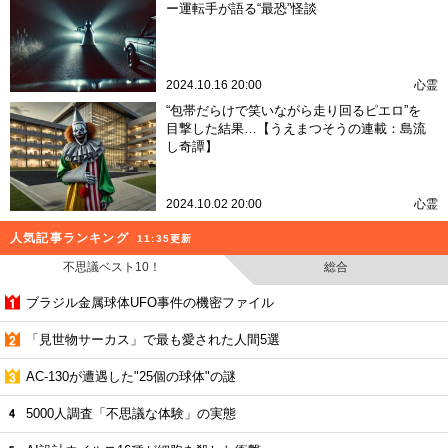
ー運転手が語る“最恐”怪談
2024.10.16 20:00
心霊
“包帯だらけで笑いながら走り回るピエロ”を
目撃した結果…【うえまつそうの連載：島流
し奇譚】
2024.10.02 20:00
心霊
人気記事ランキング
11:35更新
不思議ベスト10！
総合
ブラジル金属球体UFO事件の機密ファイル
「見世物サーカス」で最も愛された人間5選
AC-130が遭遇した"25個の球体"の謎
5000人調査「不思議な体験」の実態