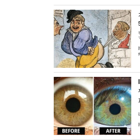
で
[
[