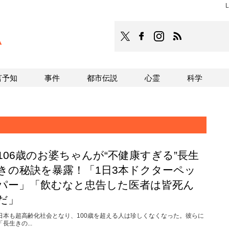
L
TOCANA
TOCANAのFacebookはこち
TOCANAのinstagra
TOCANAのRS
言予知
事件
都市伝説
心霊
科学
106歳のお婆ちゃんが“不健康すぎる”長生
きの秘訣を暴露！「1日3本ドクターペッ
パー」「飲むなと忠告した医者は皆死ん
だ」
日本も超高齢化社会となり、100歳を超える人は珍しくなくなった。彼らに
「長生きの...