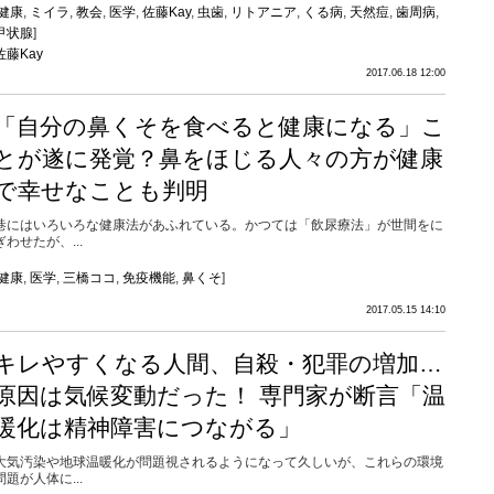
健康
,
ミイラ
,
教会
,
医学
,
佐藤Kay
,
虫歯
,
リトアニア
,
くる病
,
天然痘
,
歯周病
,
甲状腺
]
佐藤Kay
2017.06.18 12:00
「自分の鼻くそを食べると健康になる」こ
とが遂に発覚？鼻をほじる人々の方が健康
で幸せなことも判明
巷にはいろいろな健康法があふれている。かつては「飲尿療法」が世間をに
ぎわせたが、...
健康
,
医学
,
三橋ココ
,
免疫機能
,
鼻くそ
]
2017.05.15 14:10
キレやすくなる人間、自殺・犯罪の増加…
原因は気候変動だった！ 専門家が断言「温
暖化は精神障害につながる」
大気汚染や地球温暖化が問題視されるようになって久しいが、これらの環境
問題が人体に...