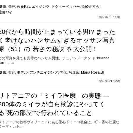
健康
,
長寿
,
佐藤Kay
,
エイジング
,
ドクターペッパー
,
高齢化社会
]
佐藤Kay
2017.09.10 12:00
20代から時間が止まっている男!? まった
く老けないハンサムすぎるオッサン写真
家（51）の“若さの秘訣”を大公開！
どの写真を見ても完璧なハンサム男性、チュアンド・タン（Chuando
Tan）。...
健康
,
美容
,
モデル
,
アンチエイジング
,
老化
,
写真家
,
Maria Rosa.S
]
2017.08.21 10:00
リトアニアの「ミイラ医療」の実態 ―
200体のミイラが自ら検診にやってく
る“死の部屋”で行われていること
リトアニアの首都ヴィリニュスにある聖心ドミニコ教会は、町一番の壮麗な
ローマ・カト...