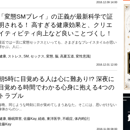
2016.12.09 14:00
「変態SMプレイ」の正義が最新科学で証
明される！ 高すぎる健康効果と、クリエ
イティビティ向上など良いことづくし！
最近では一言に変態セックスといっても、さまざまなプレイスタイルが思い
浮かぶ。人に...
健康
,
ストレス
,
SM
,
セックス
,
変態
,
脳
,
高夏五道
,
変性意識
]
2016.12.01 12:00
朝5時に目覚める人は心に難あり!? 深夜に
目覚める時間でわかる心身に抱える4つの
トラブル
毎晩、同じような時刻に目が覚めてしまうあなた。そこには、思いがけない
身体からのシ...
健康
,
睡眠障害
,
佐藤Kay
,
経絡
,
東洋医学
,
不眠症
,
体内時計
]
佐藤Kay
2016.11.09 08:00