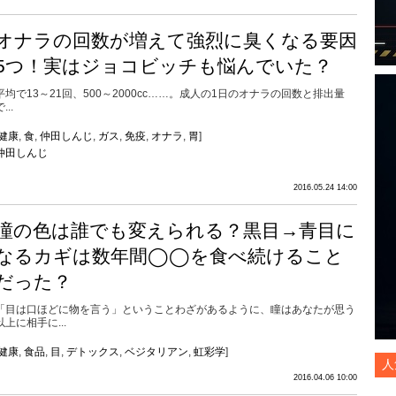
オナラの回数が増えて強烈に臭くなる要因
5つ！実はジョコビッチも悩んでいた？
平均で13～21回、500～2000cc……。成人の1日のオナラの回数と排出量
...
健康
,
食
,
仲田しんじ
,
ガス
,
免疫
,
オナラ
,
胃
]
仲田しんじ
2016.05.24 14:00
瞳の色は誰でも変えられる？黒目→青目に
なるカギは数年間◯◯を食べ続けること
だった？
「目は口ほどに物を言う」ということわざがあるように、瞳はあなたが思う
以上に相手に...
健康
,
食品
,
目
,
デトックス
,
ベジタリアン
,
虹彩学
]
人
2016.04.06 10:00