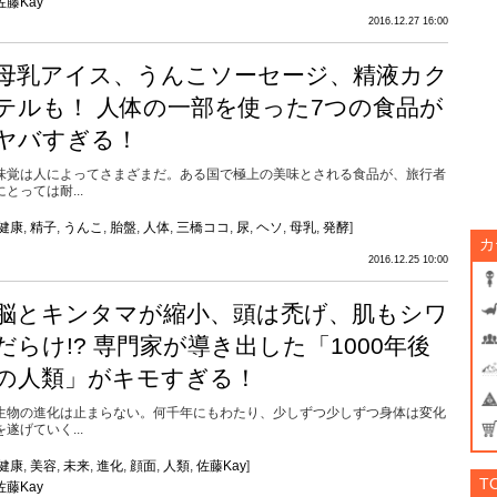
佐藤Kay
2016.12.27 16:00
母乳アイス、うんこソーセージ、精液カク
テルも！ 人体の一部を使った7つの食品が
ヤバすぎる！
味覚は人によってさまざまだ。ある国で極上の美味とされる食品が、旅行者
にとっては耐...
健康
,
精子
,
うんこ
,
胎盤
,
人体
,
三橋ココ
,
尿
,
ヘソ
,
母乳
,
発酵
]
カ
2016.12.25 10:00
脳とキンタマが縮小、頭は禿げ、肌もシワ
だらけ!? 専門家が導き出した「1000年後
の人類」がキモすぎる！
生物の進化は止まらない。何千年にもわたり、少しずつ少しずつ身体は変化
を遂げていく...
健康
,
美容
,
未来
,
進化
,
顔面
,
人類
,
佐藤Kay
]
T
佐藤Kay