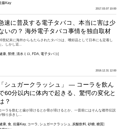
佐藤Kay
2017.03.07 10:00
急速に普及する電子タバコ、本当に害は少
ないの？ 海外電子タバコ事情を独自取材
16世紀末に海外からもたらされたタバコは、嗜好品として日本にも定着し
た。しかし近...
健康
,
禁煙
,
清水ミロ
,
FDA
,
電子タバコ
]
2016.12.31 12:00
「シュガークラッシュ」 ― コーラを飲ん
で60分以内に体内で起きる、驚愕の変化と
は？
コーラを飲むと歯が溶けるとか骨が溶けるとか、一昔前にはそんな都市伝説
が独り歩きし...
健康
,
食
,
佐藤Kay
,
コーラ
,
シュガークラッシュ
,
炭酸飲料
,
砂糖
,
糖質
]