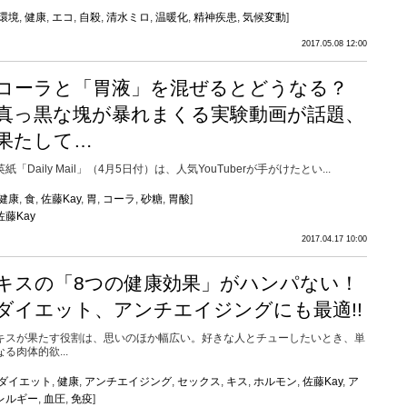
環境
,
健康
,
エコ
,
自殺
,
清水ミロ
,
温暖化
,
精神疾患
,
気候変動
]
2017.05.08 12:00
コーラと「胃液」を混ぜるとどうなる？
真っ黒な塊が暴れまくる実験動画が話題、
果たして…
英紙「Daily Mail」（4月5日付）は、人気YouTuberが手がけたとい...
健康
,
食
,
佐藤Kay
,
胃
,
コーラ
,
砂糖
,
胃酸
]
佐藤Kay
2017.04.17 10:00
キスの「8つの健康効果」がハンパない！
ダイエット、アンチエイジングにも最適!!
キスが果たす役割は、思いのほか幅広い。好きな人とチューしたいとき、単
なる肉体的欲...
ダイエット
,
健康
,
アンチエイジング
,
セックス
,
キス
,
ホルモン
,
佐藤Kay
,
ア
レルギー
,
血圧
,
免疫
]