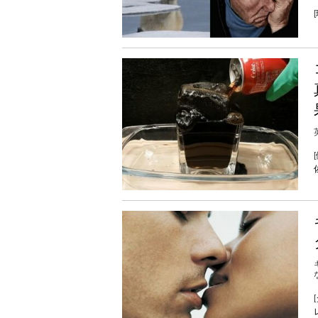
[
[
[