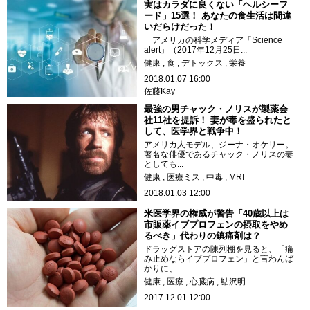
実はカラダに良くない「ヘルシーフ
ード」15選！ あなたの食生活は間違
いだらけだった！
アメリカの科学メディア「Science
alert」（2017年12月25日...
健康
食
デトックス
栄養
2018.01.07 16:00
佐藤Kay
最強の男チャック・ノリスが製薬会
社11社を提訴！ 妻が毒を盛られたと
して、医学界と戦争中！
アメリカ人モデル、ジーナ・オケリー。
著名な俳優であるチャック・ノリスの妻
としても...
健康
医療ミス
中毒
MRI
2018.01.03 12:00
米医学界の権威が警告「40歳以上は
市販薬イブプロフェンの摂取をやめ
るべき」代わりの鎮痛剤は？
ドラッグストアの陳列棚を見ると、「痛
み止めならイブプロフェン」と言わんば
かりに、...
健康
医療
心臓病
鮎沢明
2017.12.01 12:00