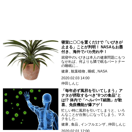
寝室に〇〇を置くだけで「いびきが
止まる」ことが判明！ NASAもお墨
付き、海外でバカ売れ中！
就寝中のいびきは本人の健康問題にもつ
ながれば、何よりも隣で眠るパートナー
の睡眠に...
健康
観葉植物
睡眠
NASA
2020.02.03 14:00
仲田しんじ
「毎年必ず風邪を引いてしまう」ア
ナタが摂取するべき“8つの食品”と
は!? 体内で「ヘルパーT細胞」が歓
喜、免疫機能が爆アゲ！
忙しい時に風邪を引いてしまうと、いろ
んなことが台無しになってしまう。マス
クをした...
健康
食品
インフルエンザ
仲田しんじ
2020.02.01 12:00