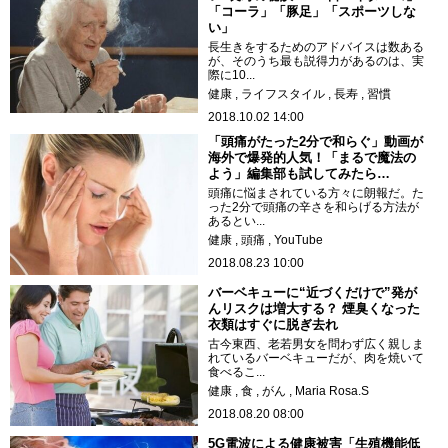
「コーラ」「豚足」「スポーツしな
い」
長生きをするためのアドバイスは数ある
が、そのうち最も説得力があるのは、実
際に10...
健康
ライフスタイル
長寿
習慣
2018.10.02 14:00
「頭痛がたった2分で和らぐ」動画が
海外で爆発的人気！「まるで魔法の
よう」編集部も試してみたら…
頭痛に悩まされている方々に朗報だ。た
った2分で頭痛の辛さを和らげる方法が
あるとい...
健康
頭痛
YouTube
2018.08.23 10:00
バーベキューに“近づくだけで”発が
んリスクは増大する？ 煙臭くなった
衣類はすぐに脱ぎ去れ
古今東西、老若男女を問わず広く親しま
れているバーベキューだが、肉を焼いて
食べるこ...
健康
食
がん
Maria Rosa.S
2018.08.20 08:00
5G電波による健康被害「生殖機能低