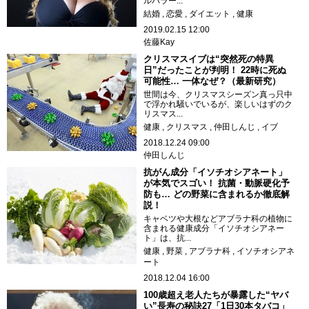
ルバラー...
結婚
恋愛
ダイエット
健康
2019.02.15 12:00
佐藤Kay
クリスマスイブは“突然死の特異
日”だったことが判明！ 22時に死ぬ
可能性… 一体なぜ？（最新研究）
世間は今、クリスマスシーズン真っ只中
で浮かれ騒いでいるが、楽しいはずのク
リスマス...
健康
クリスマス
仲田しんじ
イブ
2018.12.24 09:00
仲田しんじ
抗がん成分「イソチオシアネート」
が本気でスゴい！ 抗菌・動脈硬化予
防も… どの野菜に含まれるか徹底解
説！
キャベツや大根などアブラナ科の植物に
含まれる健康成分「イソチオシアネー
ト」は、抗...
健康
野菜
アブラナ科
イソチオシアネ
ート
2018.12.04 16:00
100歳超え老人たちが暴露した“ヤバ
い”長寿の秘訣27「1日30本タバコ」