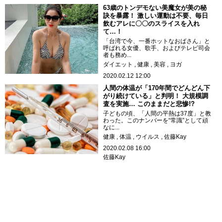
63歳のトンデモない美魔女が美の秘
訣を暴露！ 激しい運動は不要、毎日
飲むアレに〇〇のスライスを入れ
て…！
「台湾で今、一番ホットなおばさん」と
呼ばれる女優、歌手、およびテレビ司会
者も務め...
ダイエット
健康
美容
ヨガ
2020.02.12 12:00
人間の体温が「170年間でどんどん下
がり続けている」と判明！ 大規模調
査を実施… このままだと悲惨!?
子どもの頃、「人間の平熱は37度」と教
わった。このナンバーを“常識”として頑
なに...
健康
体温
ウイルス
佐藤Kay
2020.02.08 16:00
佐藤Kay