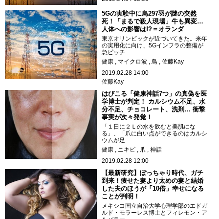
5Gの実験中に鳥297羽が謎の突然
死！「まるで殺人現場」牛も異変…
人体への影響は!?＝オランダ
東京オリンピックが近づいてきた。来年
の実用化に向け、5Gインフラの整備が
急ピッチ...
健康
マイクロ波
鳥
佐藤Kay
2019.02.28 14:00
佐藤Kay
はびこる「健康神話7つ」の真偽を医
学博士が判定！ カルシウム不足、水
分不足、チョコレート、洗剤… 衝撃
事実が次々発覚！
「１日に２Ｌの水を飲むと美肌にな
る」、「爪に白い点ができるのはカルシ
ウムが足...
健康
ニキビ
爪
神話
2019.02.28 12:00
【最新研究】ぽっちゃり時代、ガチ
到来！痩せた妻より太めの妻と結婚
した夫のほうが「10倍」幸せになる
ことが判明！
メキシコ国立自治大学心理学部のエドガ
ルド・モラーレス博士とフィレモン・ア