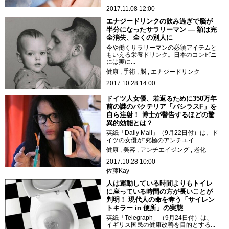
2017.11.08 12:00
エナジードリンクの飲み過ぎで脳が
半分になったサラリーマン ― 額は完
全消失、全くの別人に
今や働くサラリーマンの必須アイテムと
もいえる栄養ドリンク。日本のコンビニ
には実に...
健康
手術
脳
エナジードリンク
2017.10.28 14:00
ドイツ人女優、若返るために350万年
前の謎のバクテリア「バシラスF」を
自ら注射！ 博士が警告するほどの驚
異的効能とは？
英紙「Daily Mail」（9月22日付）は、ド
イツの女優が“究極のアンチエイ...
健康
美容
アンチエイジング
老化
2017.10.28 10:00
佐藤Kay
人は運動している時間よりもトイレ
に座っている時間の方が長いことが
判明！ 現代人の命を奪う「サイレン
トキラー in 便所」の実態
英紙「Telegraph」（9月24日付）は、
イギリス国民の健康改善を目的とする...