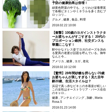
予防の健康効果は倍増！
緑黄色野菜の中でも、とりわけ栄養豊富
で各種ビタミンやミネラルを多く含むブ
ロッコリ...
グルメ
健康
食品
料理
2018.02.22 10:00
【衝撃】100歳のヨガインストラクタ
ーお婆ちゃんがすごすぎる！ 20代の
プロポーション維持、社交ダンスも
華麗にこなす！
鮮やかなドレス姿でヨガのポーズを決め
る驚異の老婆が話題を呼んでいる。御年
なんと今...
アメリカ
健康
ヨガ
老化
2018.02.10 12:00
【驚愕】28年間砂糖を摂らない70歳
お婆ちゃんが美しすぎる！見た目年
齢20歳、生活スタイルは？
浜辺で真っ赤なビキニの水着姿が眩しい
この女性はオーストラリア・パース在住
のキャロ...
健康
アンチエイジング
加齢
Maria
Rosa.S
2018.01.23 14:00