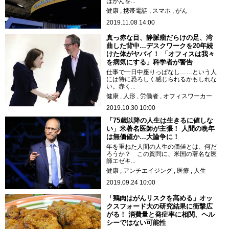
はがんを...
健康
携帯電話
スマホ
がん
2019.11.08 14:00
真っ赤な目、静脈瘤だらけの足、湾
曲した背中…デスクワークを20年続
けた体がヤバイ！ 「オフィスは我々
を病気にする」科学者が警告
仕事で一日中座りっぱなし……という人
には特に恐ろしく感じられるかもしれな
い。赤く...
健康
人形
労働者
オフィスワーカー
2019.10.30 10:00
「75歳以降の人生は生きるに値しな
い」米著名医師が主張！ 人間の晩年
は無価値か…大論争に！
年を重ねた人間の人生の価値とは、何だ
ろうか？ この質問に、米国の著名な医
師エゼキ...
健康
アンチエイジング
医療
人生
2019.09.24 10:00
「鶏肉はがんリスクを高める」オッ
クスフォード大の研究結果に衝撃広
がる！ 消費量と発症率に相関、ヘル
シーではない可能性