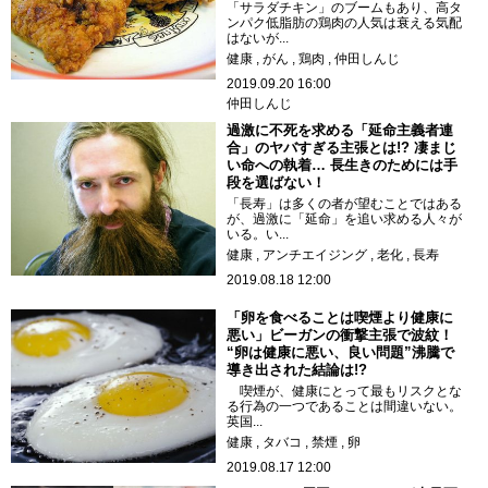
「サラダチキン」のブームもあり、高タ
ンパク低脂肪の鶏肉の人気は衰える気配
はないが...
健康
がん
鶏肉
仲田しんじ
2019.09.20 16:00
仲田しんじ
過激に不死を求める「延命主義者連
合」のヤバすぎる主張とは!? 凄まじ
い命への執着… 長生きのためには手
段を選ばない！
「長寿」は多くの者が望むことではある
が、過激に「延命」を追い求める人々が
いる。い...
健康
アンチエイジング
老化
長寿
2019.08.18 12:00
「卵を食べることは喫煙より健康に
悪い」ビーガンの衝撃主張で波紋！
“卵は健康に悪い、良い問題”沸騰で
導き出された結論は!?
喫煙が、健康にとって最もリスクとな
る行為の一つであることは間違いない。
英国...
健康
タバコ
禁煙
卵
2019.08.17 12:00