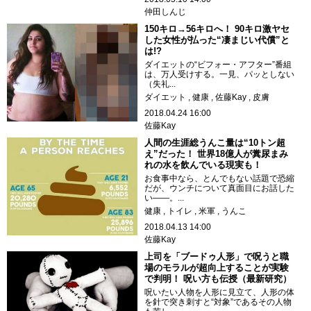
仲田しんじ
150キロ→56キロへ！ 90キロ激ヤセ
した女性が払った“凄まじい代償”と
は!?
ダイエットの“ビフォー・アフター”番組
は、万人受けする。一見、パッとしない
（失礼...
ダイエット
健康
佐藤Kay
皮膚
2018.04.24 16:00
佐藤Kay
人間の生涯総うんこ量は“10トン超
え”だった！ 世界18億人が糞尿まみ
れの水を飲んでいる現実も！
お食事中なら、とんでもない話題で恐縮
だが、ウンチについて真面目にお話した
い――。...
健康
トイレ
米軍
うんこ
2018.04.13 14:00
佐藤Kay
上司を「ブードゥ人形」で呪うと職
場のモラルが超向上することが実験
で判明！ 呪い方も伝授（最新研究）
呪いたい人物を人形に見立て、人形の体
を針で突き刺すと“対象”であるその人物