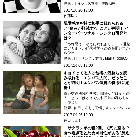
健康
トイレ
スマホ
佐藤Kay
2017.10.20 12:00
佐藤Kay
親愛感情を持つ相手に触れられる
と“痛みが軽減する”ことが判明！ イ
ンターパーソナル・シンクロ研究と
は？
「われ思う、ゆえにわれあり」、17世紀
にデカルトが近代哲学への道を開いてか
ら今日...
健康
ヒーリング
愛情
Maria Rosa.S
2017.10.03 12:00
キョドってる人は他者の気持ちを読
み取れる「エンパス人間」だったこ
とが判明！エンパス気質の特徴6に納
得！
街や交通機関や学校、職場などは多くの
人にとってはどうであれ日常の暮らしの
一部とし...
健康
仲田しんじ
同情
メンタルヘルス
2017.09.26 10:00
仲田しんじ
「サクランボの種2個」で死に至る!?
食べ過ぎると死ぬ可能性がある“身近