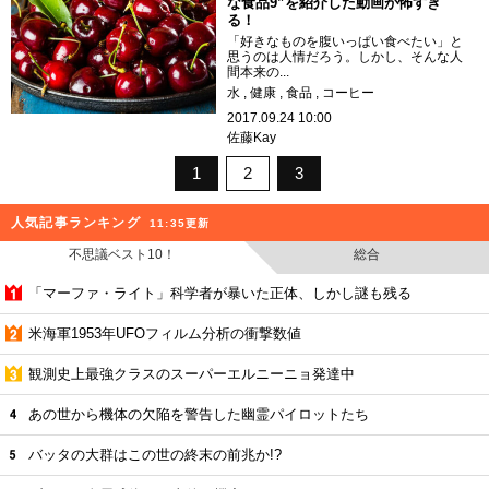
な食品9”を紹介した動画が怖すぎ
る！
「好きなものを腹いっぱい食べたい」と
思うのは人情だろう。しかし、そんな人
間本来の...
水
健康
食品
コーヒー
2017.09.24 10:00
佐藤Kay
1
2
3
人気記事ランキング
11:35更新
不思議ベスト10！
総合
「マーファ・ライト」科学者が暴いた正体、しかし謎も残る
米海軍1953年UFOフィルム分析の衝撃数値
観測史上最強クラスのスーパーエルニーニョ発達中
あの世から機体の欠陥を警告した幽霊パイロットたち
バッタの大群はこの世の終末の前兆か!?