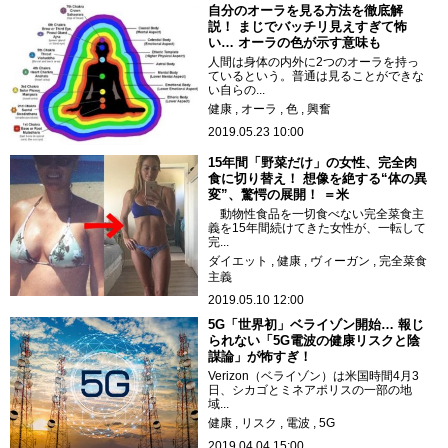
自分のオーラを見る方法を徹底解
説！ まじでバッチリ見えすぎて怖
い… オーラの色が示す意味も
人間は身体の内外に2つのオーラを持っ
ているという。普通は見ることができな
い自らの...
健康
オーラ
色
興奮
2019.05.23 10:00
15年間「野菜だけ」の女性、完全肉
食に切り替え！ 想像を絶する“体の異
変”、驚愕の展開！ ＝米
動物性食品を一切食べない完全菜食主
義を15年間続けてきた女性が、一転して
完...
ダイエット
健康
ヴィーガン
完全菜食
主義
2019.05.10 12:00
5G「世界初」ベライゾン開始… 報じ
られない「5G電波の健康リスクと陰
謀論」が怖すぎ！
Verizon（ベライゾン）は米国時間4月3
日、シカゴとミネアポリスの一部の地
域...
健康
リスク
電波
5G
2019.04.04 15:00