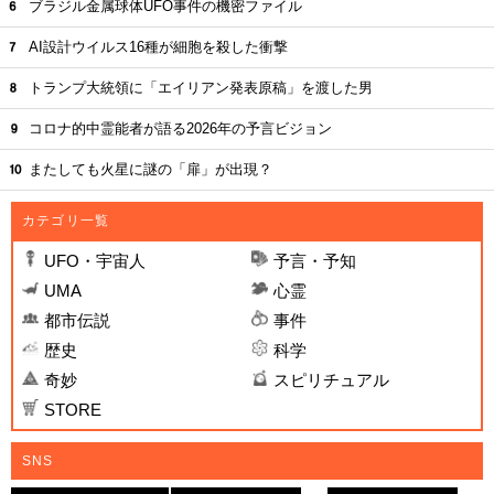
ブラジル金属球体UFO事件の機密ファイル
AI設計ウイルス16種が細胞を殺した衝撃
トランプ大統領に「エイリアン発表原稿」を渡した男
コロナ的中霊能者が語る2026年の予言ビジョン
またしても火星に謎の「扉」が出現？
カテゴリ一覧
UFO・宇宙人
予言・予知
UMA
心霊
都市伝説
事件
歴史
科学
奇妙
スピリチュアル
STORE
SNS