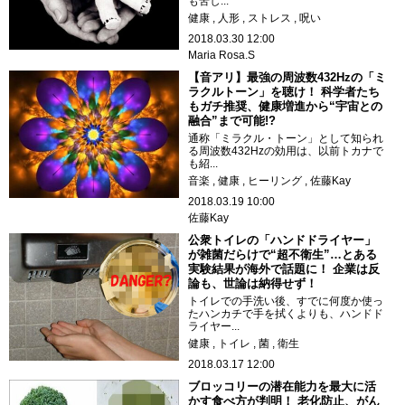
も苦し...
健康
人形
ストレス
呪い
2018.03.30 12:00
Maria Rosa.S
【音アリ】最強の周波数432Hzの「ミ
ラクルトーン」を聴け！ 科学者たち
もガチ推奨、健康増進から“宇宙との
融合”まで可能!?
通称「ミラクル・トーン」として知られ
る周波数432Hzの効用は、以前トカナで
も紹...
音楽
健康
ヒーリング
佐藤Kay
2018.03.19 10:00
佐藤Kay
公衆トイレの「ハンドドライヤー」
が雑菌だらけで“超不衛生”…とある
実験結果が海外で話題に！ 企業は反
論も、世論は納得せず！
トイレでの手洗い後、すでに何度か使っ
たハンカチで手を拭くよりも、ハンドド
ライヤー...
健康
トイレ
菌
衛生
2018.03.17 12:00
ブロッコリーの潜在能力を最大に活
かす食べ方が判明！ 老化防止、がん