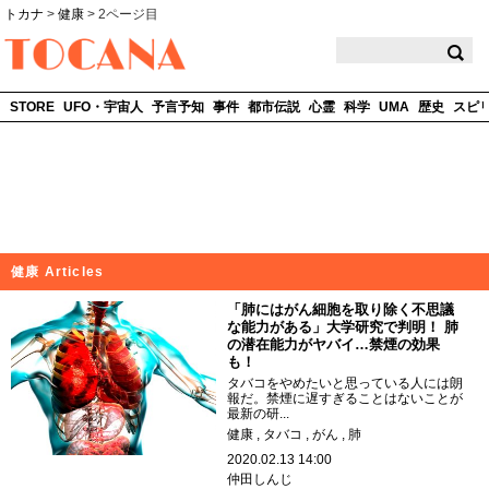
トカナ
>
健康
>
2ページ目
TOCANA
STORE
UFO・宇宙人
予言予知
事件
都市伝説
心霊
科学
UMA
歴史
スピ
健康 Articles
「肺にはがん細胞を取り除く不思議
な能力がある」大学研究で判明！ 肺
の潜在能力がヤバイ…禁煙の効果
も！
タバコをやめたいと思っている人には朗
報だ。禁煙に遅すぎることはないことが
最新の研...
健康
タバコ
がん
肺
2020.02.13 14:00
仲田しんじ