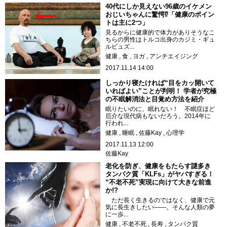
40代にしか見えない96歳のイケメン
おじいちゃんに驚愕⁉「健康のポイン
トは主に2つ」
見るからに健康的で体力がありそうなこ
ちらの男性はトルコ出身のカジミ・ギュ
ルビュズ...
健康
食
ヨガ
アンチエイジング
2017.11.14 14:00
しっかり寝たければ“目をカッ開いて
いればよい”ことが判明！ 学者が究極
の不眠解消法と目覚め方法を紹介
眠りたいのに、眠れない！ 不眠症ほど
厄介な現代病もないだろう。2014年に
行われ...
健康
睡眠
佐藤Kay
心理学
2017.11.13 12:00
佐藤Kay
老化を防ぎ、健康をもたらす謎多き
タンパク質「KLFs」がヤバすぎる！
“不老不死”実現に向けて大きな前進
か!?
ただ長く生きるのではなく、健康で元
気に長生きしたい――。そんな人類の夢
に一歩...
健康
不老不死
長寿
タンパク質