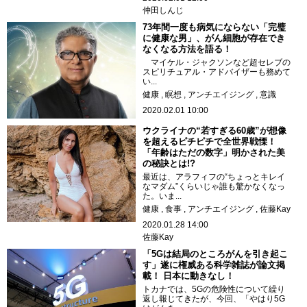
仲田しんじ
73年間一度も病気にならない「完璧
に健康な男」、がん細胞が存在でき
なくなる方法を語る！
マイケル・ジャクソンなど超セレブの
スピリチュアル・アドバイザーも務めて
い...
健康
瞑想
アンチエイジング
意識
2020.02.01 10:00
ウクライナの“若すぎる60歳”が想像
を超えるピチピチで全世界戦慄！
「年齢はただの数字」明かされた美
の秘訣とは!?
最近は、アラフィフの“ちょっとキレイ
なマダム”くらいじゃ誰も驚かなくなっ
た。いま...
健康
食事
アンチエイジング
佐藤Kay
2020.01.28 14:00
佐藤Kay
「5Gは結局のところがんを引き起こ
す」遂に権威ある科学雑誌が論文掲
載！ 日本に動きなし！
トカナでは、5Gの危険性について繰り
返し報じてきたが、今回、「やはり5G