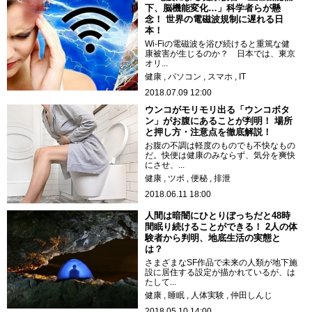
下、脳機能変化…」科学者らが懸
念！ 世界の電磁波規制に遅れる日
本！
Wi-Fiの電磁波を浴び続けると重篤な健
康被害が生じるのか？ 日本では、東京
オリ...
健康
パソコン
スマホ
IT
2018.07.09 12:00
ウンコがモリモリ出る「ウンコボタ
ン」がお腹にあることが判明！ 場所
と押し方・注意点を徹底解説！
お腹の不調は軽度のものでも不快なもの
だ。快便は健康のみならず、気分を爽快
にさせ、...
健康
ツボ
便秘
排泄
2018.06.11 18:00
人間は暗闇にひとりぼっちだと48時
間眠り続けることができる！ 2人の体
験者から判明、地底生活の実態と
は？
さまざまなSF作品で未来の人類が地下施
設に居住する設定が描かれているが、は
たして...
健康
睡眠
人体実験
仲田しんじ
2018.05.10 14:00