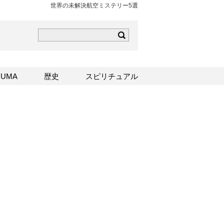
世界の未解決航空ミステリー5選
ら
mはこちら
Sはこちら
UMA
歴史
スピリチュアル