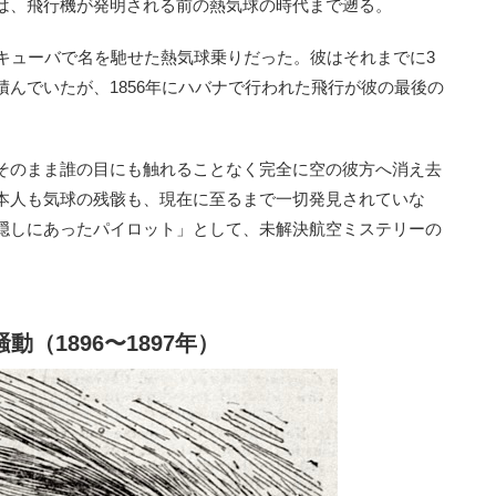
は、飛行機が発明される前の熱気球の時代まで遡る。
キューバで名を馳せた熱気球乗りだった。彼はそれまでに3
んでいたが、1856年にハバナで行われた飛行が彼の最後の
そのまま誰の目にも触れることなく完全に空の彼方へ消え去
本人も気球の残骸も、現在に至るまで一切発見されていな
隠しにあったパイロット」として、未解決航空ミステリーの
動（1896〜1897年）