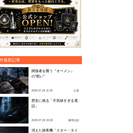
件最新記事
関係者を襲う『オーメン』
の“呪い”
2026.07.29 11:30
心霊
歴史に残る「不気味すぎる電
話」
2026.07.26 20:00
都市伝説
消えた旅客機「スター・タイ