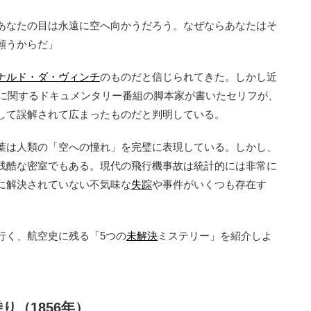
あなたの目は永遠に空へ向かうだろう。なぜならあなたはそ
願うからだ」
ナルド・ダ・ヴィンチ
のものだと信じられてきた。しかし近
チに関するドキュメンタリー番組の脚本家が書いたセリフが、
して誤解されて広まったものだと判明している。
葉は人類の「空への憧れ」を完璧に表現している。しかし、
残酷な密室でもある。現代の飛行機事故は統計的には非常に
に解決されていない不気味な
失踪
や事件がいくつも存在す
く、航空史に残る「5つの
未解決
ミステリー」を紹介しよ
り（1856年）