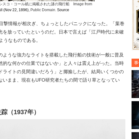
シスコ・コール紙に掲載された謎の飛行船 Image from
ll (Nov 22, 1896)
, Public Domain.
Source
な目撃情報が相次ぎ、ちょっとしたパニックになった。「葉巻
光を放っていたというのだ。日本で言えば「江戸時代に未確
たようなものである。
のような強力なライトを搭載した飛行船の技術が一般に普及
事
然的な何かの仕業ではないか」と人々は震え上がった。当時
ドライトの見間違いだろう」と揶揄したが、結局いくつかの
ないまま、現在もUFO研究者たちの間で語り草となってい
踪（1937年）