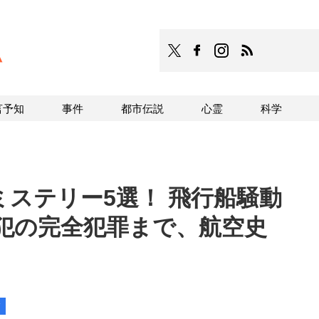
TOCANA
TOCANAのFacebookはこち
TOCANAのinstagra
TOCANAのRS
言予知
事件
都市伝説
心霊
科学
ステリー5選！ 飛行船騒動
犯の完全犯罪まで、航空史