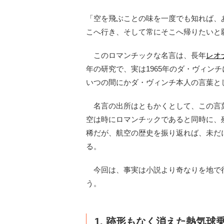
「空を飛ぶことの味を一度でも知れば、
こへ行き、そして常にそこへ帰りたいと
このロマンチックな名言は、長年
レオ
年の研究で、実は1965年のダ・ヴィン
いつの間にかダ・ヴィンチ本人の言葉と
名言の出所はともかくとして、この言
空は時にロマンチックであると同時に、
稀だが、航空の歴史を振り返れば、未だ
る。
今回は、事実は小説より奇なりを地で行
う。
1. 跡形もなく消えた熱気球乗