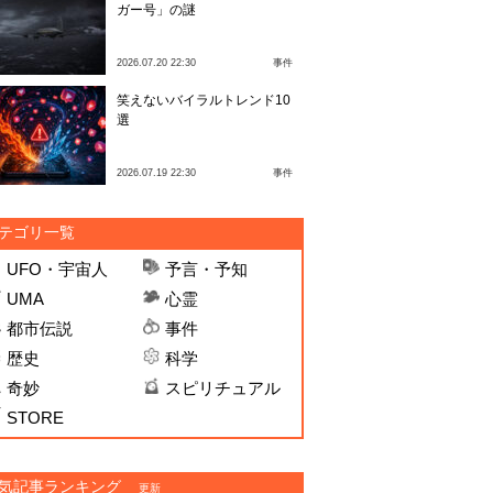
ガー号」の謎
2026.07.20 22:30
事件
笑えないバイラルトレンド10
選
2026.07.19 22:30
事件
テゴリ一覧
UFO・宇宙人
予言・予知
UMA
心霊
都市伝説
事件
歴史
科学
奇妙
スピリチュアル
STORE
気記事ランキング
更新