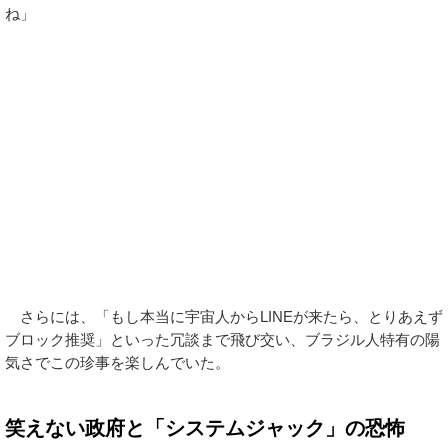
「宇宙人はSNSがお好き？」 ネット民の容赦な
いツッコミ
夜が明けると、ブラジルのSNSはたちまち大喜利会場と化し
た。
「高度な文明を持ったエイリアンが、わざわざ人間のモバイル回
線をハッキングして到着を知らせてくるとか律儀すぎるだろ」
「地球を侵略する前に、せめて正しいスペルを勉強してこい」
「エイリアンが最初のターゲットにブラジルを選ぶなんて光栄だ
ね」