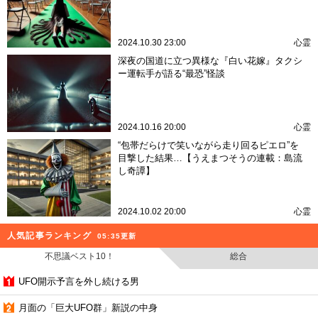
人気連載
現実と夢が交差するレストラン…叔父が最期
に託したメッセージと不思議な夢
2024.11.14 23:00
心霊
彼女は“それ”を叱ってしまった… 黒髪が招く
悲劇『呪われた卒業式の予行演習』
2024.10.30 23:00
心霊
深夜の国道に立つ異様な『白い花嫁』タクシ
ー運転手が語る“最恐”怪談
2024.10.16 20:00
心霊
“包帯だらけで笑いながら走り回るピエロ”を
目撃した結果…【うえまつそうの連載：島流