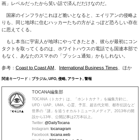
し、考えてみてほしい。
何百万人ものスマートフォンを同時に鳴らし、国中にパニック
を引き起こすことができるシステムが、悪意あるハッカーにいと
も簡単に乗っ取られてしまったのだ。もしこれが宇宙人のイタズ
ラではなく、「ミサイルが飛んできている」「テロが発生した」
といった現実的なフェイクニュースであったら、間違いなくパニ
ックが発生していただろう。
今回はたまたま、ハッカーのユーモアのセンスが「B級SF映
画」レベルだったから笑い話で済んだだけなのだ。
国家のインフラがこれほど脆いとなると、エイリアンの侵略よ
りも、同じ地球に住むハッカーたちの方がよっぽど恐ろしい存在
に思えてくる。
もし本当に宇宙人が地球にやってきたとき、彼らが最初にコン
タクトを取ってくるのは、ホワイトハウスの電話でも国連本部で
もなく、あなたのスマホの「プッシュ通知」かもしれない。
参考：
Coast to Coast AM
、
International Business Times
、ほか