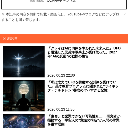
関連キーワード：
ブラジル
,
UFO
,
侵略
,
アラート
,
警報
TOCANA編集部
TOCANA（トカナ）は、「ホントカナ？」を編集方針に、
UFO・UAP、UMA、心霊、予言、超古代文明、都市伝説など
世界の「謎」を追うオカルトニュースメディア。2013年の開
設から13年、公開記事は2万本以上。
Twitter:
@DailyTocana
Instagram:
tocanagram
Facebook:
tocana.web
YouTube:
TOCANAチャンネル
※ 本記事の内容を無断で転載・動画化し、YouTubeやブログなどにアップロード
することを固く禁じます。
関連記事
「グレイはAIに肉体を奪われた未来人だ」 UFO
と遭遇した元英海軍兵士が受け取った、2027
年“AIの反乱”の戦慄の警告