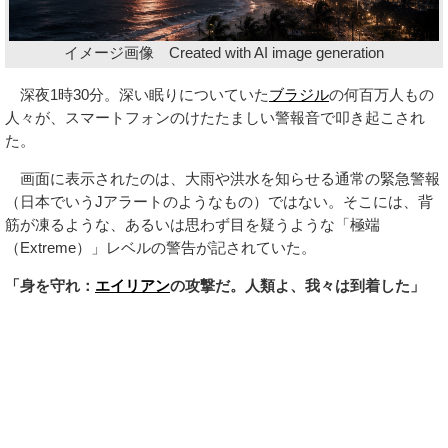
イメージ画像 Created with AI image generation
深夜1時30分。深い眠りについていた
ブラジル
の何百万人もの
人々が、スマートフォンのけたたましい警報音で叩き起こされ
た。
画面に表示されたのは、大雨や洪水を知らせる通常の緊急警報
（日本でいうJアラートのようなもの）ではない。そこには、背
筋が凍るような、あるいは思わず目を疑うような「極端
（Extreme）」レベルの警告が記されていた。
「身を守れ：
エイリアン
の攻撃だ。人類よ、我々は到着した」