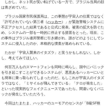
さらには、「もし本当に宇宙人からLINEが来たら、とりあえず
ブロック推奨」といった冗談まで飛び交い、ブラジル人特有の陽
気さでこの珍事を楽しんでいた。
笑えない政府と「システムジャック」の恐怖
しかし、ネット民が笑い転げている一方で、ブラジル当局の顔
は青ざめていた。
ブラジル国家市民保護局は、この事態が宇宙人の仕業ではなく
「許可されていない第三者（
ハッカー
）」が緊急警報システムに
不正アクセスした結果であると公式に発表。被害の拡大を防ぐた
め、システムの一部を一時的に停止する措置をとった。現在、こ
の事件はブラジル連邦警察に引き継がれ、誰がどのようにしてシ
ステムに侵入したのか、本格的な捜査が進められている。
たかが「宇宙人襲来のイタズラ」と笑うかもしれない。しか