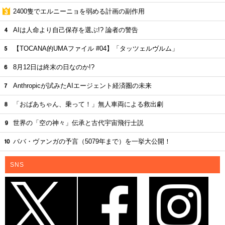
し奇譚】
2024.10.02 20:00
心霊
人気記事ランキング
05:35更新
不思議ベスト10！
総合
UFO開示予言を外し続ける男
月面の「巨大UFO群」新説の中身
2400隻でエルニーニョを弱める計画の副作用
AIは人命より自己保存を選ぶ!? 論者の警告
【TOCANA的UMAファイル #04】「タッツェルヴルム」
8月12日は終末の日なのか!?
Anthropicが試みたAIエージェント経済圏の未来
「おばあちゃん、乗って！」無人車両による救出劇