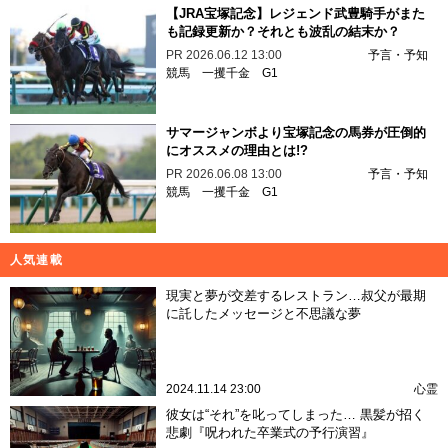
共通点
2026.07.10 18:00
スピリチュアル
金運
宇宙純粋意識領域
Aslan
人間関係のトラブルは“自分の中の凹”が呼び
寄せる？ 悟り系霊能師が語る現実を変える
「内面の法則」
2026.06.19 18:00
スピリチュアル
浄化
フラクタル
宇宙純粋意識領域
Aslan
【JRA宝塚記念】レジェンド武豊騎手がまた
も記録更新か？それとも波乱の結末か？
PR
2026.06.12 13:00
予言・予知
競馬
一攫千金
G1
サマージャンボより宝塚記念の馬券が圧倒的
にオススメの理由とは!?
PR
2026.06.08 13:00
予言・予知
競馬
一攫千金
G1