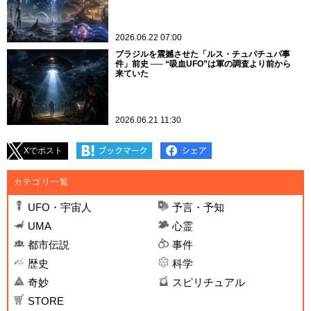
2026.06.23 22:30
「私は念力でUFOを操縦する訓練を受けてい
た」 英才教育プログラムに隠された“サイキッ
ク・チルドレン”養成のヤバすぎる記憶
2026.06.23 11:30
「生命」と認識できない可能性も…… 研究者が
指摘する、宇宙人の“意識の構造”が人間の常識
を覆す理由
2026.06.22 07:00
ブラジルを震撼させた「ルス・チュパチュパ事
件」前史 ── “吸血UFO”は軍の調査より前から
来ていた
2026.06.21 11:30
Xでポスト