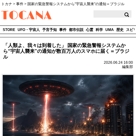
トカナ
>
事件
>
国家の緊急警報システムから“宇宙人襲来”の通知＝ブラジル
TOCANA
STORE
UFO・宇宙人
予言予知
事件
都市伝説
心霊
科学
UMA
歴史
スピ
「人類よ、我々は到着した」 国家の緊急警報システムか
ら“宇宙人襲来”の通知が数百万人のスマホに届く＝ブラジ
ル
2026.06.24 16:00
編集部