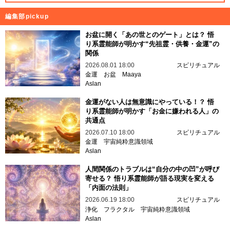
カテゴリ一覧
UFO・宇宙人
予言・予知
UMA
心霊
都市伝説
事件
歴史
科学
奇妙
スピリチュアル
STORE
編集部pickup
お盆に開く「あの世とのゲート」とは？ 悟
り系霊能師が明かす“先祖霊・供養・金運”の
関係
2026.08.01 18:00
スピリチュアル
金運
お盆
Maaya
Aslan
金運がない人は無意識にやっている！？ 悟
り系霊能師が明かす「お金に嫌われる人」の