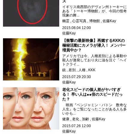
ス
イギリス南西部のデヴォン州トーキーに
ある「トーキー博物館」が、今回の怪奇
現象の舞...
幽霊
心霊写真
博物館
佐藤Kay
2015.08.04 12:00
佐藤Kay
【衝撃の最新映像】再燃するKKKの
極秘活動にカメラが潜入！ メンバー
増員中か？
アメリカでは今、人種差別による暴動や
殺人が激発しており火に油を注ぐ「ヘイ
トクライ...
銃
差別
人種
KKK
2015.07.29 20:30
佐藤Kay
老化スピードの個人差がヤバすぎ
る！ 早い人は●●倍のスピードだっ
た？
映画『ベンジャミン・バトン 数奇な
人生』をご覧になったことがある人も多
いかも...
健康
老化
加齢
佐藤Kay
2015.07.26 12:00
佐藤Kay