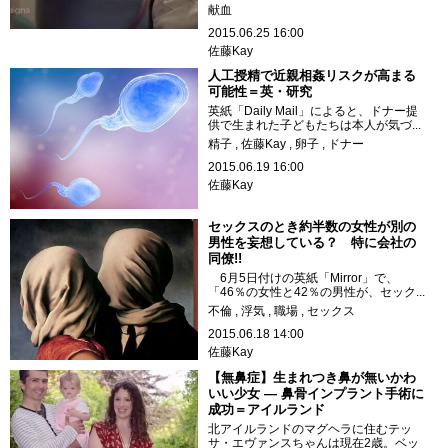
献血
2015.06.25 16:00
佐藤Kay
人工授精で近親相姦リスクが高まる
可能性＝英・研究
英紙「Daily Mail」によると、ドナー提
供で生まれた子どもたちは本人が気づ...
精子
佐藤Kay
卵子
ドナー
2015.06.19 16:00
佐藤Kay
セックスのとき約半数の女性が別の
男性を妄想している？ 特に会社の
同僚!!
6月5日付けの英紙「Mirror」で、
「46％の女性と42％の男性が、セック...
不倫
浮気
職場
セックス
2015.06.18 14:00
佐藤Kay
【無鼻症】生まれつき鼻が無いかわ
いい少女 ― 鼻骨インプラント手術に
成功＝アイルランド
北アイルランドのマグヘラに住むテッ
サ・エヴァンスちゃんは現在2歳。ベッ