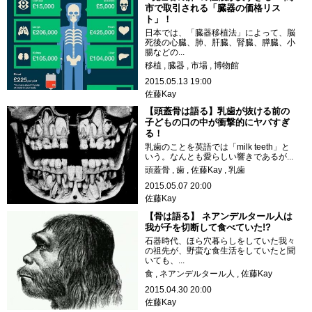
市で取引される「臓器の価格リス
ト」！
日本では、「臓器移植法」によって、脳
死後の心臓、肺、肝臓、腎臓、膵臓、小
腸などの...
移植
臓器
市場
博物館
2015.05.13 19:00
佐藤Kay
【頭蓋骨は語る】乳歯が抜ける前の
子どもの口の中が衝撃的にヤバすぎ
る！
乳歯のことを英語では「milk teeth」と
いう。なんとも愛らしい響きであるが...
頭蓋骨
歯
佐藤Kay
乳歯
2015.05.07 20:00
佐藤Kay
【骨は語る】 ネアンデルタール人は
我が子を切断して食べていた!?
石器時代、ほら穴暮らしをしていた我々
の祖先が、野蛮な食生活をしていたと聞
いても、...
食
ネアンデルタール人
佐藤Kay
2015.04.30 20:00
佐藤Kay