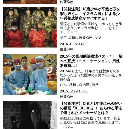
佐藤Kay
【閲覧注意】10歳少年が平然と頭を
撃ち抜く…「イスラム国」による少
年兵養成講座がヤバすぎる！
荒涼とした砂漠の遺跡を、ゆっくりと舐
めるようにカメラが進む――。おそら
く、ドロー...
少年
訓練
佐藤Kay
ISIS
2016.01.02 14:00
佐藤Kay
2015年の画期的治療法ベスト7！ 脳
への直接コミュニケーション、男性
器移植…！
2015年もまた、昨年までは想像もでき
なかったような医学の目覚ましい進歩を
目の当...
がん
移植
白内障
医学
2015.12.29 10:00
佐藤Kay
【閲覧注意】見ると1年後に死ぬ呪い
の動画「01101101」！ あらゆる手法
で隠されたメッセージとは？
※動画は3頁目に掲載しています。見る
か見ないかは自己責任でお願いします。
ホラ...