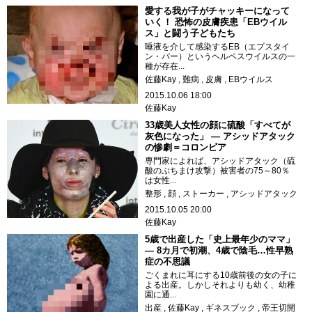
愛する我が子がチャッキーになって
いく！ 恐怖の皮膚疾患「EBウイル
ス」と闘う子どもたち
唾液を介して感染するEB（エプスタイ
ン・バー）というヘルペスウイルスの一
種が存在...
佐藤Kay
難病
皮膚
EBウイルス
2015.10.06 18:00
佐藤Kay
33歳美人女性の顔に硫酸「すべてが
灰色になった」 ― アシッドアタック
の惨劇＝コロンビア
専門家によれば、アシッドアタック（硫
酸のぶちまけ攻撃）被害者の75～80％
は女性...
整形
顔
ストーカー
アシッドアタック
2015.10.05 20:00
佐藤Kay
5歳で出産した「史上最年少のママ」
― 8カ月で初潮、4歳で陰毛…性早熟
症の不思議
ごくまれに耳にする10歳前後の女の子に
よる出産。しかしそれよりも幼く、幼稚
園に通...
出産
佐藤Kay
ギネスブック
帝王切開