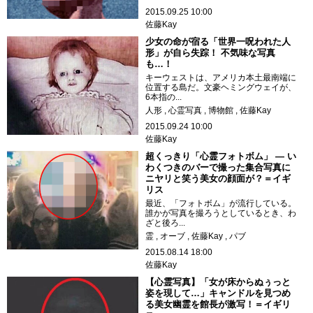
2015.09.25 10:00
佐藤Kay
少女の命が宿る「世界一呪われた人
形」が自ら失踪！ 不気味な写真
も…！
キーウェストは、アメリカ本土最南端に
位置する島だ。文豪ヘミングウェイが、
6本指の...
人形
心霊写真
博物館
佐藤Kay
2015.09.24 10:00
佐藤Kay
超くっきり「心霊フォトボム」 ― い
わくつきのバーで撮った集合写真に
ニヤリと笑う美女の顔面が？＝イギ
リス
最近、「フォトボム」が流行している。
誰かが写真を撮ろうとしているとき、わ
ざと後ろ...
霊
オーブ
佐藤Kay
パブ
2015.08.14 18:00
佐藤Kay
【心霊写真】「女が床からぬぅっと
姿を現して…」キャンドルを見つめ
る美女幽霊を館長が激写！＝イギリ