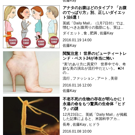
佐藤Kay
アナタのお腹はどのタイプ？ 「お腹
のでっぱり方」別、正しいダイエッ
ト法6選！
英紙「Daily Mail」（1月7日付）では、
憎むべきお腹周りの脂肪にも、実は...
ダイエット
食
肥満
佐藤Kay
2016.01.19 14:00
佐藤Kay
閲覧注意！ 世界のビューティートレ
ンド・ベスト24が本当に怖い
“美”のあり方に異変!? 世界中で今、奇
妙な美の演出が流行中だという。 ■24
の...
流行
ファッション
アート
美容
2016.01.16 12:00
佐藤Kay
不老不死の生物の存在が明らかに！
永遠の命をもつ驚異の生命体「ヒド
ラ」の謎
12月23日に、英紙「Daily Mail」が掲載
した記事によると、米国科学アカ...
長寿
佐藤Kay
ヒドラ
2016.01.08 10:00