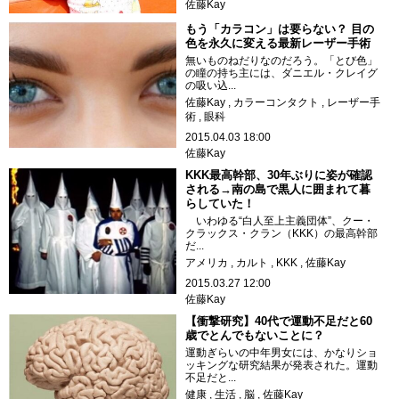
佐藤Kay
もう「カラコン」は要らない？ 目の
色を永久に変える最新レーザー手術
無いものねだりなのだろう。「とび色」
の瞳の持ち主には、ダニエル・クレイグ
の吸い込...
佐藤Kay
カラーコンタクト
レーザー手
術
眼科
2015.04.03 18:00
佐藤Kay
KKK最高幹部、30年ぶりに姿が確認
される→南の島で黒人に囲まれて暮
らしていた！
いわゆる“白人至上主義団体”、クー・
クラックス・クラン（KKK）の最高幹部
だ...
アメリカ
カルト
KKK
佐藤Kay
2015.03.27 12:00
佐藤Kay
【衝撃研究】40代で運動不足だと60
歳でとんでもないことに？
運動ぎらいの中年男女には、かなりショ
ッキングな研究結果が発表された。運動
不足だと...
健康
生活
脳
佐藤Kay