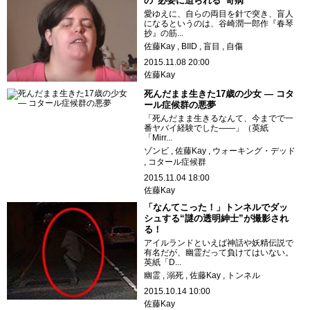
の“必要に迫られる”奇病
愛ゆえに、自らの両目を針で突き、盲人
になるというのは、谷崎潤一郎作『春琴
抄』の筋...
佐藤Kay
BIID
盲目
自傷
2015.11.08 20:00
佐藤Kay
死んだまま生きた17歳の少女 ― コタ
ール症候群の悪夢
「死んだまま生きるなんて、今までで一
番ヤバイ経験でした――」（英紙
「Mirr...
ゾンビ
佐藤Kay
ウォーキング・デッド
コタール症候群
2015.11.04 18:00
佐藤Kay
「なんてこった！」トンネルでダッ
シュする“謎の透明紳士”が撮影され
る！
アイルランドといえば神話や妖精伝説で
有名だが、幽霊だって負けてはいない。
英紙「D...
幽霊
溺死
佐藤Kay
トンネル
2015.10.14 10:00
佐藤Kay