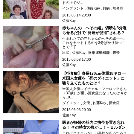
ドの上でジ...
インプラント
佐藤Kay
難病
無鼻症
2015.06.14 20:00
佐藤Kay
赤ちゃんの「へその緒」切断を3分遅
らせるだけで“発達が促進”される？
生まれたての赤ちゃんのへその緒――。
これをカットするのを3分ばかり待つこ
とで「子...
出産
佐藤Kay
微細運動機能
臍帯
2015.06.08 17:00
佐藤Kay
【拒食症】身長170cm体重18キロ ―
米国人女優を「死のダイエット」に
駆り立てたものとは？
米国人女優レイチェル・ファロックさん
（37歳）が重い拒食症になったのは今か
ら10...
ダイエット
女優
佐藤Kay
拒食症
2015.06.03 20:00
佐藤Kay
医者が妊婦の胎内に携帯を置き忘れ
る！ その時女の腹が…！＝ヨルダン
これほどそそっかしい事件があるだろう