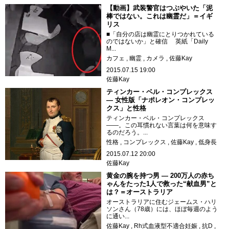
【動画】武装警官はつぶやいた「泥
棒ではない。これは幽霊だ」＝イギ
リス
■「自分の店は幽霊にとりつかれている
のではないか」と確信 英紙「Daily
M...
カフェ
幽霊
カメラ
佐藤Kay
2015.07.15 19:00
佐藤Kay
ティンカー・ベル・コンプレックス
― 女性版「ナポレオン・コンプレッ
クス」と性格
ティンカー・ベル・コンプレックス
――。この耳慣れない言葉は何を意味す
るのだろう。...
性格
コンプレックス
佐藤Kay
低身長
2015.07.12 20:00
佐藤Kay
黄金の腕を持つ男 ― 200万人の赤ち
ゃんをたった1人で救った“献血男”と
は？＝オーストラリア
オーストラリアに住むジェームス・ハリ
ソンさん（78歳）には、ほぼ毎週のよう
に通い...
佐藤Kay
Rh式血液型不適合妊娠
抗D