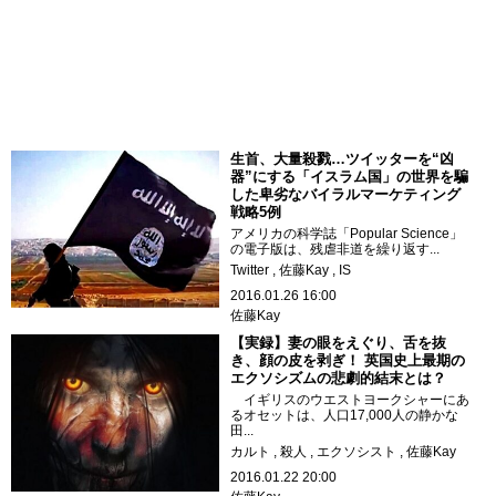
生首、大量殺戮…ツイッターを“凶
器”にする「イスラム国」の世界を騙
した卑劣なバイラルマーケティング
戦略5例
アメリカの科学誌「Popular Science」
の電子版は、残虐非道を繰り返す...
Twitter
佐藤Kay
IS
2016.01.26 16:00
佐藤Kay
【実録】妻の眼をえぐり、舌を抜
き、顔の皮を剥ぎ！ 英国史上最期の
エクソシズムの悲劇的結末とは？
イギリスのウエストヨークシャーにあ
るオセットは、人口17,000人の静かな
田...
カルト
殺人
エクソシスト
佐藤Kay
2016.01.22 20:00