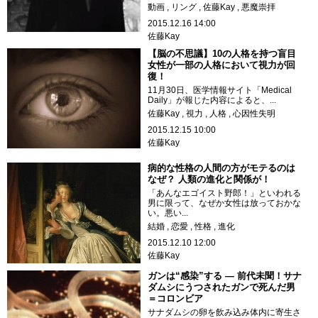
動画
リング
佐藤Kay
悪魔崇拝
2015.12.16 14:00
佐藤Kay
【脳の不思議】10の人格を持つ盲目
女性が一部の人格において視力が回
復！
11月30日、医学情報サイト「Medical
Daily」が報じた内容によると、...
佐藤Kay
視力
人格
心因性失明
2015.12.15 10:00
佐藤Kay
病的な性格の人間の方がモテるのは
なぜ？ 人類の進化と関係が！
「あんなエゴイスト野郎！」といわれる
男に限って、なぜか女性は放っておかな
い。悪い...
結婚
恋愛
性格
進化
2015.12.10 12:00
佐藤Kay
ガンは“感染”する ― 前代未聞！サナ
ダムシにうつされたガンで死んだ男
＝コロンビア
サナダムシの卵を飲み込み体内に寄生さ