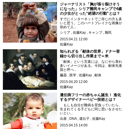
ジャーナリスト「胸が張り裂けそう
になった」シリア難民キャンプで4歳
の少女がとった“絶望の行動”とは？
すでにインターネットでご存じの方も多
いと思う。このハートブレイクな画像が
初めて人...
シリア
佐藤Kay
キャンプ
難民
2015.04.21 12:00
佐藤Kay
知られざる「献体の世界」ドナー登
録から切り出し作業まで＝米
「献体」という言葉には、なにやら畏れ
多いイメージがある。今回は、献体先進
国と呼べ...
臓器
医学
佐藤Kay
献体
2015.04.20 12:00
佐藤Kay
遺伝病フリーの赤ちゃん誕生！ 進化
するデザイナーベビー技術とは？
もしも自分が難病を背負っていたら、
生まれてくる子どもに同じ思いをさせた
いとい...
出産
DNA
遺伝子
佐藤Kay
2015.04.15 14:00