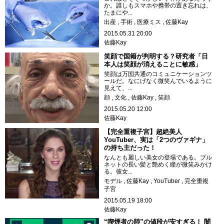
か。誰しもスマホや携帯の置き忘れは、
たまにや...
出産
手術
医療ミス
佐藤Kay
2015.05.31 20:00
佐藤Kay
笑顔で国籍が判明する？研究者「日
本人は笑顔が消えることに敏感」
笑顔は万国共通のコミュニケーションツ
ールだ。なにげなく微笑んでいるように
見えて、...
顔
文化
佐藤Kay
笑顔
2015.05.20 12:00
佐藤Kay
【完全重複子宮】超絶美人
YouTuber、実は「2つのヴァギナ」
の持ち主だった！
なんとも麗しい美女の登場である。ブル
ネットの長い髪と艶めく瞳が微笑みかけ
る。彼女...
モデル
佐藤Kay
YouTuber
完全重複
子宮
2015.05.19 18:00
佐藤Kay
“喫煙者の肺”の値段が安すぎる！ 闇