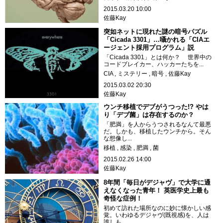
2015.03.20 10:00
佐藤Kay
突如ネットに現れた謎の暗号パズル
「Cicada 3301」…囁かれる「CIAエ
ージェント採用プログラム」説
「Cicada 3301」とは何か？ 世界中の
コードブレイカー、ハッカーたちを...
CIA
ミステリー
暗号
佐藤Kay
2015.03.02 20:30
佐藤Kay
ウンチ移植でデブがうつった!? やは
り「デブ菌」は存在するのか？
「肥満」を人からうつされるなんて最悪
だ。しかも、移植したウンチから。そん
な想像し...
移植
感染
肥満
菌
2015.02.26 14:00
佐藤Kay
8年間「毎日がデジャヴ」で大学に通
えなくなった青年！ 英医学史上最も
奇怪な症例！
初めて訪れた場所なのに妙に懐かしい感
覚。いわゆるデジャヴ(既視感)を、人は
誰しも...