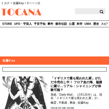
トカナ
>
佐藤Kay
>
8ページ目
TOCANA
STORE
UFO・宇宙人
予言予知
事件
都市伝説
心霊
科学
UMA
歴史
スピ
佐藤Kay
「イギリスで最も呪われた家」がた
だ今売出し中！ フロア血の海、脇腹
に蹴り…リアル・シャイニングが体
験可能？
英紙「Daily Mail」（2月1日付）は、現
在「イギリスで最も呪われた家」が...
幽霊
不動産
事故
佐藤Kay
2016.02.08 18:00