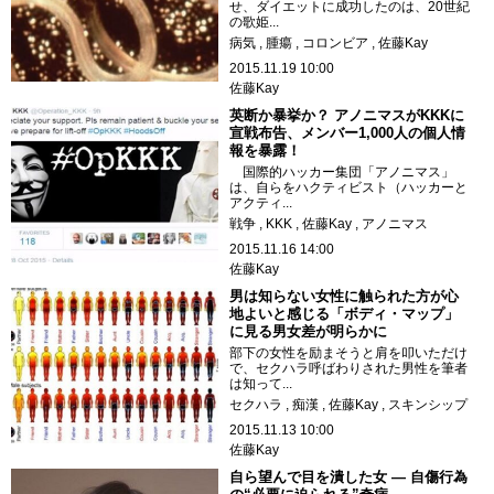
せ、ダイエットに成功したのは、20世紀
の歌姫...
病気
腫瘍
コロンビア
佐藤Kay
2015.11.19 10:00
佐藤Kay
英断か暴挙か？ アノニマスがKKKに
宣戦布告、メンバー1,000人の個人情
報を暴露！
国際的ハッカー集団「アノニマス」
は、自らをハクティビスト（ハッカーと
アクティ...
戦争
KKK
佐藤Kay
アノニマス
2015.11.16 14:00
佐藤Kay
男は知らない女性に触られた方が心
地よいと感じる「ボディ・マップ」
に見る男女差が明らかに
部下の女性を励まそうと肩を叩いただけ
で、セクハラ呼ばわりされた男性を筆者
は知って...
セクハラ
痴漢
佐藤Kay
スキンシップ
2015.11.13 10:00
佐藤Kay
自ら望んで目を潰した女 ― 自傷行為