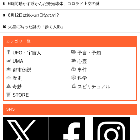
6時間動かず浮かんだ発光球体、コロラド上空の謎
8月12日は終末の日なのか!?
火星に写った謎の「歩く人影」
カテゴリ一覧
UFO・宇宙人
予言・予知
UMA
心霊
都市伝説
事件
歴史
科学
奇妙
スピリチュアル
STORE
SNS