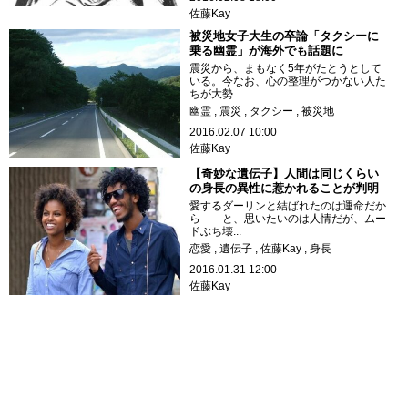
佐藤Kay
被災地女子大生の卒論「タクシーに
乗る幽霊」が海外でも話題に
震災から、まもなく5年がたとうとして
いる。今なお、心の整理がつかない人た
ちが大勢...
幽霊
震災
タクシー
被災地
2016.02.07 10:00
佐藤Kay
【奇妙な遺伝子】人間は同じくらい
の身長の異性に惹かれることが判明
愛するダーリンと結ばれたのは運命だか
ら――と、思いたいのは人情だが、ムー
ドぶち壊...
恋愛
遺伝子
佐藤Kay
身長
2016.01.31 12:00
佐藤Kay