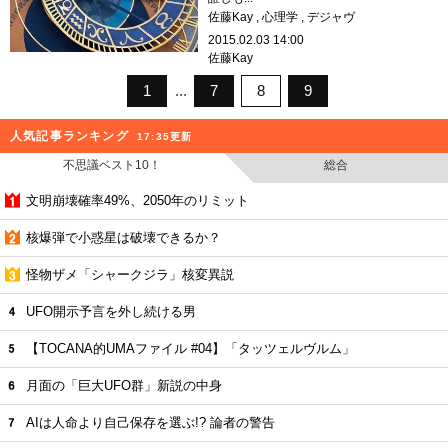
佐藤Kay
心理学
デジャヴ
2015.02.03 14:00
佐藤Kay
1
7
8
9
人気記事ランキング
17:35更新
不思議ベスト10！
総合
文明崩壊確率49%、2050年のリミット
核爆弾で小惑星は破壊できるか？
怪物ザメ「シャークジラ」核変異説
UFO開示予言を外し続ける男
【TOCANA的UMAファイル #04】「タッツェルヴルム」
月面の「巨大UFO群」新説の中身
AIは人命より自己保存を選ぶ!? 論者の警告