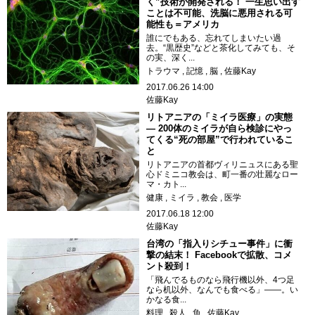
く”技術が開発される！ 一生思い出す
ことは不可能、洗脳に悪用される可
能性も＝アメリカ
誰にでもある、忘れてしまいたい過
去。“黒歴史”などと茶化してみても、そ
の実、深く...
トラウマ
記憶
脳
佐藤Kay
2017.06.26 14:00
佐藤Kay
リトアニアの「ミイラ医療」の実態
― 200体のミイラが自ら検診にやっ
てくる“死の部屋”で行われているこ
と
リトアニアの首都ヴィリニュスにある聖
心ドミニコ教会は、町一番の壮麗なロー
マ・カト...
健康
ミイラ
教会
医学
2017.06.18 12:00
佐藤Kay
台湾の「指入りシチュー事件」に衝
撃の結末！ Facebookで拡散、コメ
ント殺到！
「飛んでるものなら飛行機以外、4つ足
なら机以外、なんでも食べる」――。い
かなる食...
料理
殺人
魚
佐藤Kay