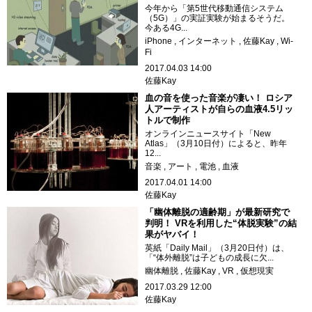
今年から「第5世代移動通信システム
（5G）」の実証実験が始まるそうだ。
今ある4G...
iPhone
インターネット
佐藤Kay
Wi-
Fi
2017.04.03 14:00
佐藤Kay
血の音を使った音楽が凄い！ ロシア
人アーティストが自らの血液4.5リッ
トルで制作
オンラインニュースサイト「New
Atlas」（3月10日付）によると、昨年
12...
音楽
アート
電池
血液
2017.04.01 14:00
佐藤Kay
「幽体離脱の適齢期」が最新研究で
判明！ VRを利用した“体脱実験”の結
果がヤバイ！
英紙「Daily Mail」（3月20日付）は、
「“体外離脱”は子どもの成長に欠...
幽体離脱
佐藤Kay
VR
仮想現実
2017.03.29 12:00
佐藤Kay