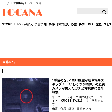
トカナ
>
佐藤Kay
>
6ページ目
TOCANA
STORE
UFO・宇宙人
予言予知
事件
都市伝説
心霊
科学
UMA
歴史
スピ
佐藤Kay
“手足のない”白い幽霊が駐車場をス
キップ！ 「いわくつき物件」の監視
カメラが捉えたガチ恐怖映像に全米
戦慄！
米・ニュ－メキシコ州の地元ニュースサ
イト「KRQE NEWS13」は、同州クロ
ヴ...
幽霊
心霊
動画
監視カメラ