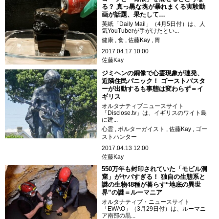
る？ 真っ黒な塊が暴れまくる実験動
画が話題、果たして…
英紙「Daily Mail」（4月5日付）は、人
気YouTuberが手がけたとい...
健康
食
佐藤Kay
胃
2017.04.17 10:00
佐藤Kay
ジミヘンの銅像で心霊現象が連発、
近隣住民パニック！ ゴーストバスタ
ーが出動するも事態は変わらず＝イ
ギリス
オルタナティブニュースサイト
「Disclose.tv」は、イギリスのワイト島
に建...
心霊
ポルターガイスト
佐藤Kay
ゴー
ストハンター
2017.04.13 12:00
佐藤Kay
550万年も封印されていた「モビル洞
窟」がヤバすぎる！ 独自の生態系と
謎の生物48種が暮らす“地底の異世
界”の謎＝ルーマニア
オルタナティブ・ニュースサイト
「EWAO」（3月29日付）は、ルーマニ
ア南部の黒...