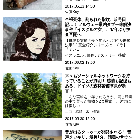
2017.06.13 14:00
佐藤Kay
全裸死体、削られた指紋、暗号日
記…！ ノルウェー最凶タブー未解決
事件「イスダルの女」、47年ぶり捜
査再開へ
【世界を震撼させた知られざる“大未解
決事件” 完全紹介シリーズはコチラ】
『ミレ...
イスラエル
警察
ミステリー
指紋
2017.06.02 18:00
佐藤Kay
木々もソーシャルネットワークを持
っていることが判明！ 感情も記憶も
ある、ドイツの森林警備隊員が断
言！
こんな実験をご存じだろうか。同じ環境
の中で育った植物を2つ用意し、片方に
は優しい...
エコ
感情
木
植物
2017.05.30 12:00
佐藤Kay
音が出るタトゥーが開発される！ 音
声クッキリ、最長1分、話題のサウン