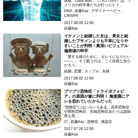
英紙「Daily Mail」（7月27日付）は、ア
メリカの科学者たちが行ったヒト...
DNA
佐藤Kay
デザイナーベビー
CRISPR
2017.08.09 12:00
佐藤Kay
イケメンと結婚した女は、美女と結
婚したブサメンよりも不幸になりや
すいことが判明！奥深いビジュアル
偏差値の科学
「愛する彼のために、キレイになりたい
――」。そう願うのは、ごく自然な女心
だろう。...
結婚
恋愛
カップル
夫婦
2017.08.02 12:00
佐藤Kay
ブツブツ恐怖症「トライポフォビ
ア」の原因が遂に判明！ 無意識にア
レを恐れていたからだった
“恐怖症”にはいろいろある。高所恐怖症
や閉所恐怖症、先端恐怖症あたりは認知
度も高...
穴
佐藤Kay
恐怖症
感染症
2017.07.26 12:00
佐藤Kay