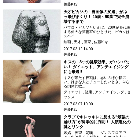
佐藤Kay
天才ピカソの「自画像の変遷」がぶ
っ飛びまくり！ 15歳～90歳で完全崩
壊するまで
パブロ・ピカソといえば、20世紀を代表
する偉大な芸術家のひとりだ。ピカソは
スペイ...
絵画
天才
画家
佐藤Kay
2017.03.12 14:00
佐藤Kay
キスの「8つの健康効果」がハンパな
い！ ダイエット、アンチエイジング
にも最適!!
キスが果たす役割は、思いのほか幅広
い。好きな人とチューしたいとき、単な
る肉体的欲...
ダイエット
健康
アンチエイジング
セ
ックス
2017.03.07 10:00
佐藤Kay
クラブでキレッキレに見える“最強の
踊り方”が科学的に判明！ 人類進化の
謎とリンク
嫉妬、羨望、驚嘆――ダンスフロアで、