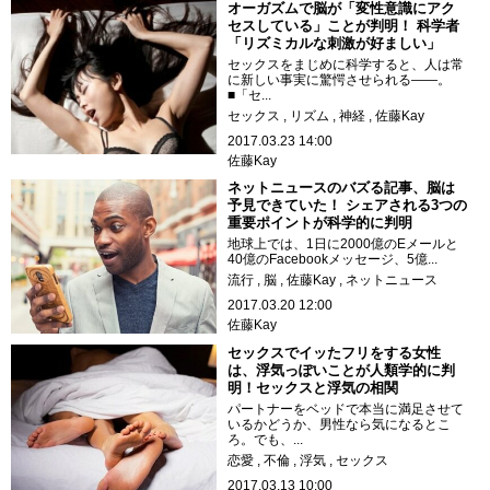
オーガズムで脳が「変性意識にアク
セスしている」ことが判明！ 科学者
「リズミカルな刺激が好ましい」
セックスをまじめに科学すると、人は常
に新しい事実に驚愕させられる――。
■「セ...
セックス
リズム
神経
佐藤Kay
2017.03.23 14:00
佐藤Kay
ネットニュースのバズる記事、脳は
予見できていた！ シェアされる3つの
重要ポイントが科学的に判明
地球上では、1日に2000億のEメールと
40億のFacebookメッセージ、5億...
流行
脳
佐藤Kay
ネットニュース
2017.03.20 12:00
佐藤Kay
セックスでイッたフリをする女性
は、浮気っぽいことが人類学的に判
明！セックスと浮気の相関
パートナーをベッドで本当に満足させて
いるかどうか、男性なら気になるとこ
ろ。でも、...
恋愛
不倫
浮気
セックス
2017.03.13 10:00