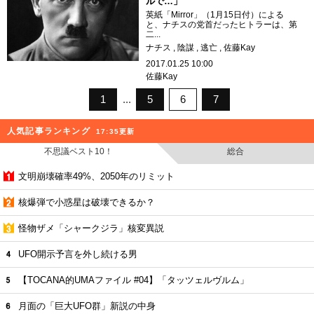
ルで…」
英紙「Mirror」（1月15日付）による
と、ナチスの党首だったヒトラーは、第
二...
ナチス
陰謀
逃亡
佐藤Kay
2017.01.25 10:00
佐藤Kay
1
5
6
7
人気記事ランキング
17:35更新
不思議ベスト10！
総合
文明崩壊確率49%、2050年のリミット
核爆弾で小惑星は破壊できるか？
怪物ザメ「シャークジラ」核変異説
UFO開示予言を外し続ける男
【TOCANA的UMAファイル #04】「タッツェルヴルム」
月面の「巨大UFO群」新説の中身