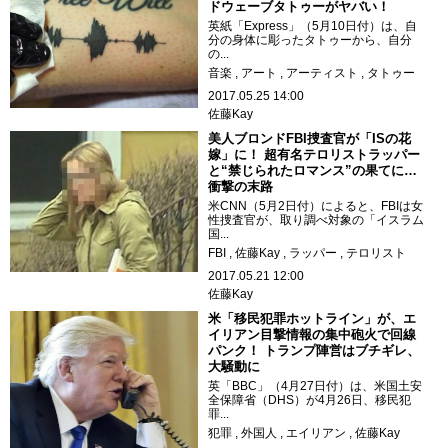
ドウェーブタトゥーがヤバい！
英紙「Express」（5月10日付）は、自
分の身体に彫ったタトゥーから、自分
の...
音楽
アート
アーティスト
タトゥー
2017.05.25 14:00
佐藤Kay
美人ブロンドFBI捜査官が「ISの花
嫁」に！ 超有名テロリストラッパー
と“禁じられたロマンス”の果てに…
衝撃の末路
米CNN（5月2日付）によると、FBIは女
性捜査官が、取り調べ対象の「イスラム
国...
FBI
佐藤Kay
ラッパー
テロリスト
2017.05.21 12:00
佐藤Kay
米「移民犯罪ホットライン」が、エ
イリアン目撃情報の集中砲火で回線
パンク！ トランプ陣営はブチギレ、
大騒動に
英「BBC」（4月27日付）は、米国土安
全保障省（DHS）が4月26日、移民犯
罪...
犯罪
外国人
エイリアン
佐藤Kay