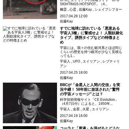
UFOとエイリアンの情報サイト「UFO
SIGHTINGS HOTSPOT」（4...
幽霊
心霊
佐藤Kay
シェイプシフター
2017.04.28 12:00
佐藤Kay
すでに地球に訪れている「悪意ある
宇宙人3種」に警戒せよ！ 人類奴隷化
タイプ、誘拐タイプなどの特徴まと
め
宇宙には、我々の住む銀河系とほぼ同じ
くらいの歴史を持つ銀河が少なく見積も
っても1...
宇宙人
UFO
エイリアン
レプティリ
アン
2017.04.25 18:00
佐藤Kay
BBCが「金星人と人間の交信」を実
況中継！ 58年前に放送された“驚愕
の宇宙メッセージ”とは？
科学技術情報サイト「CE Evolution」
（4月7日付）によると、1950年...
宇宙人
金星
火星
エイリアン
2017.04.19 16:00
佐藤Kay
コーラと「胃液」を混ぜるとどうな