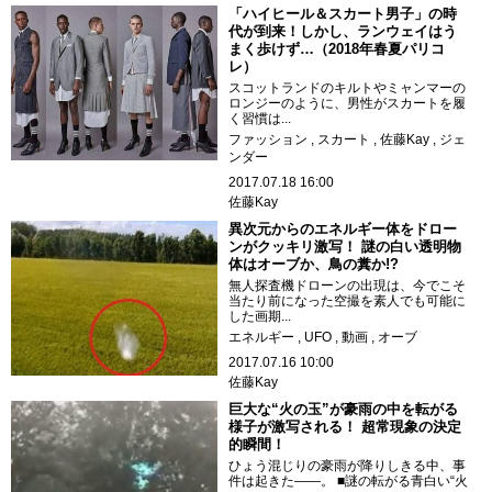
「ハイヒール＆スカート男子」の時
代が到来！しかし、ランウェイはう
まく歩けず…（2018年春夏パリコ
レ）
スコットランドのキルトやミャンマーの
ロンジーのように、男性がスカートを履
く習慣は...
ファッション
スカート
佐藤Kay
ジェ
ンダー
2017.07.18 16:00
佐藤Kay
異次元からのエネルギー体をドロー
ンがクッキリ激写！ 謎の白い透明物
体はオーブか、鳥の糞か!?
無人探査機ドローンの出現は、今でこそ
当たり前になった空撮を素人でも可能に
した画期...
エネルギー
UFO
動画
オーブ
2017.07.16 10:00
佐藤Kay
巨大な“火の玉”が豪雨の中を転がる
様子が激写される！ 超常現象の決定
的瞬間！
ひょう混じりの豪雨が降りしきる中、事
件は起きた――。 ■謎の転がる青白い“火