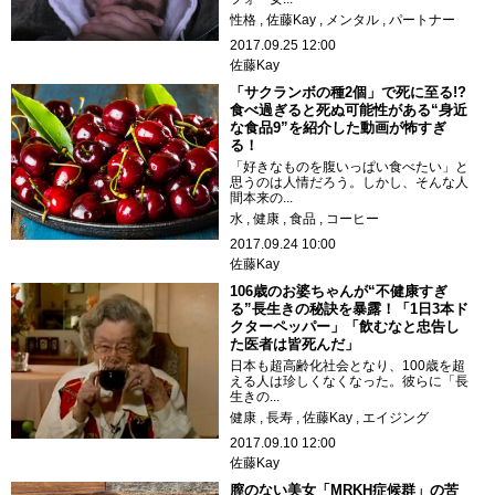
性格
佐藤Kay
メンタル
パートナー
2017.09.25 12:00
佐藤Kay
「サクランボの種2個」で死に至る!?
食べ過ぎると死ぬ可能性がある“身近
な食品9”を紹介した動画が怖すぎ
る！
「好きなものを腹いっぱい食べたい」と
思うのは人情だろう。しかし、そんな人
間本来の...
水
健康
食品
コーヒー
2017.09.24 10:00
佐藤Kay
106歳のお婆ちゃんが“不健康すぎ
る”長生きの秘訣を暴露！「1日3本ド
クターペッパー」「飲むなと忠告し
た医者は皆死んだ」
日本も超高齢化社会となり、100歳を超
える人は珍しくなくなった。彼らに「長
生きの...
健康
長寿
佐藤Kay
エイジング
2017.09.10 12:00
佐藤Kay
膣のない美女「MRKH症候群」の苦