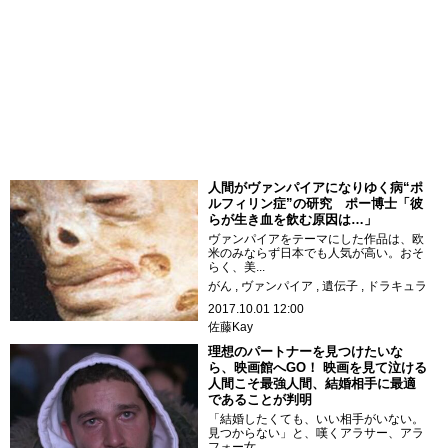
人間がヴァンパイアになりゆく病“ポ
ルフィリン症”の研究 ポー博士「彼
らが生き血を飲む原因は…」
ヴァンパイアをテーマにした作品は、欧
米のみならず日本でも人気が高い。おそ
らく、美...
がん
ヴァンパイア
遺伝子
ドラキュラ
2017.10.01 12:00
佐藤Kay
理想のパートナーを見つけたいな
ら、映画館へGO！ 映画を見て泣ける
人間こそ最強人間、結婚相手に最適
であることが判明
「結婚したくても、いい相手がいない。
見つからない」と、嘆くアラサー、アラ
フォー女...