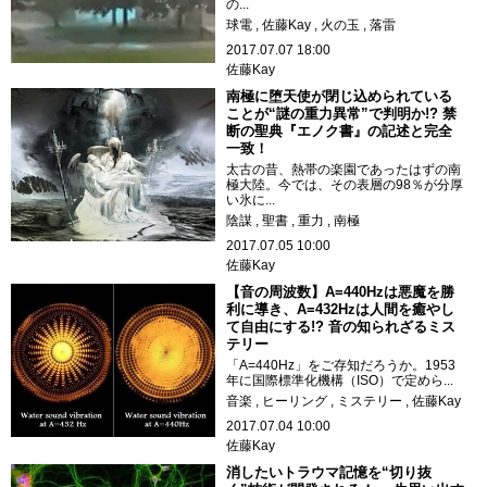
の...
球電
佐藤Kay
火の玉
落雷
2017.07.07 18:00
佐藤Kay
南極に堕天使が閉じ込められている
ことが“謎の重力異常”で判明か!? 禁
断の聖典『エノク書』の記述と完全
一致！
太古の昔、熱帯の楽園であったはずの南
極大陸。今では、その表層の98％が分厚
い氷に...
陰謀
聖書
重力
南極
2017.07.05 10:00
佐藤Kay
【音の周波数】A=440Hzは悪魔を勝
利に導き、A=432Hzは人間を癒やし
て自由にする!? 音の知られざるミス
テリー
「A=440Hz」をご存知だろうか。1953
年に国際標準化機構（ISO）で定めら...
音楽
ヒーリング
ミステリー
佐藤Kay
2017.07.04 10:00
佐藤Kay
消したいトラウマ記憶を“切り抜