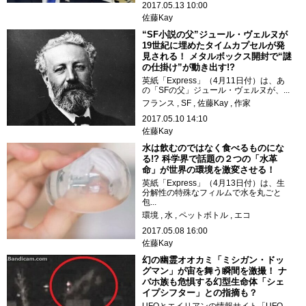
2017.05.13 10:00
佐藤Kay
“SF小説の父”ジュール・ヴェルヌが
19世紀に埋めたタイムカプセルが発
見される！ メタルボックス開封で“謎
の仕掛け”が動き出す!?
英紙「Express」（4月11日付）は、あ
の「SFの父」ジュール・ヴェルヌが、...
フランス
SF
佐藤Kay
作家
2017.05.10 14:10
佐藤Kay
水は飲むのではなく食べるものにな
る!? 科学界で話題の２つの「水革
命」が世界の環境を激変させる！
英紙「Express」（4月13日付）は、生
分解性の特殊なフィルムで水を丸ごと
包...
環境
水
ペットボトル
エコ
2017.05.08 16:00
佐藤Kay
幻の幽霊オオカミ「ミシガン・ドッ
グマン」が宙を舞う瞬間を激撮！ ナ
バホ族も危惧する幻型生命体「シェ
イプシフター」との指摘も？