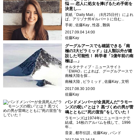
悩 ― 恋人に処女を捧げるため手術を
決意し…
英紙「Daily Mail」（8月25日付）によれ
ば、アリゾナ州ギルバートに住む...
手術
佐藤Kay
性器
難病
2017.09.04 14:00
佐藤Kay
グーグルアースでも確認できる「南
極の3大ピラミッド」は人類以外が建
設した可能性！ 科学者「1億年前の南
極は…」
オルタナティブ・ニュースサイト
「EWAO」によれば、グーグルアースで
南極大陸を探...
南極大陸
ピラミッド
佐藤Kay
文明
2017.08.30 10:00
佐藤Kay
バンドメンバーが全員死んだ“ラモー
ンズの呪い”とは？ 黒づくめの男が雷
鳴とともに“死の宣告”をしていた！
ラモーンズは1974年にニューヨークで
結成、14枚のアルバムを残して、1996
年...
音楽
都市伝説
佐藤Kay
バンド