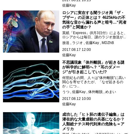
2017.08.22 16:15
佐藤Kay
ロシアに実在する闇ラジオ局「ザ・
ブザー」の正体とは？ 4625kHzの不
気味な音から漏れる声と暗号…“死者
の手”と関連か？
英紙「Express」(8月3日付）によると、
ロシアからは毎日、謎のラジオ放送が...
放送
ラジオ
佐藤Kay
MDZhB
2017.08.17 12:00
佐藤Kay
不思議現象「体外離脱」が起きる謎
が科学的に解明へ？ “耳のダメー
ジ”が引き起こしていた!?
何世紀もの間、人々は“体外離脱”に高い
関心を寄せてきたが、「なぜ起きるの
か」につ...
うつ
佐藤Kay
体外離脱
めまい
2017.08.12 10:00
佐藤Kay
成功した「ヒト胚の遺伝子編集」は
潜在的な大量虐殺の兵器になるか？
人類総ナチス時代到来の危険も＝ア
メリカ