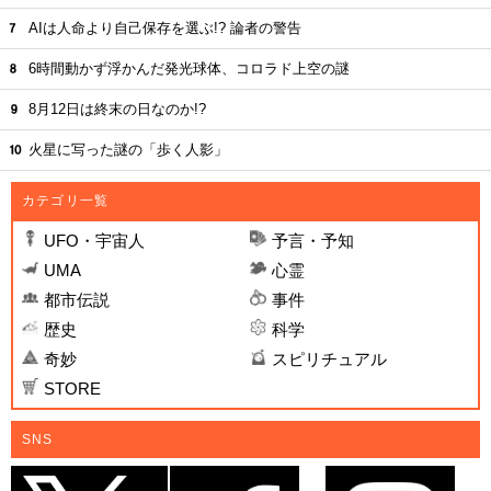
AIは人命より自己保存を選ぶ!? 論者の警告
6時間動かず浮かんだ発光球体、コロラド上空の謎
8月12日は終末の日なのか!?
火星に写った謎の「歩く人影」
カテゴリ一覧
UFO・宇宙人
予言・予知
UMA
心霊
都市伝説
事件
歴史
科学
奇妙
スピリチュアル
STORE
SNS