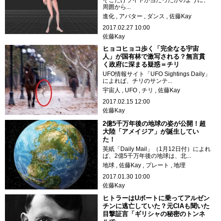
そこだけライトが当たったかのように、
周囲から...
進化
アバター
ダンス
佐藤Kay
2017.02.27 10:00
佐藤Kay
ヒョコヒョコ歩く「完全なる宇宙
人」が国有林で激写される？無言貫
く政府に深まる疑惑＝チリ
UFO情報サイト「UFO Sightings Daily」
によれば、チリのサンテ...
宇宙人
UFO
チリ
佐藤Kay
2017.02.15 12:00
佐藤Kay
2億5千万年後の地球の姿が公開！超
大陸「アメイジア」が誕生してい
た！
英紙「Daily Mail」（1月12日付）によれ
ば、2億5千万年後の地球は、北...
地球
佐藤Kay
プレート
地理
2017.01.30 10:00
佐藤Kay
ヒトラーはUボートに乗ってアルゼン
チンに逃亡していた？元CIAも聞いた
目撃証言「ギリシャの秘密のトンネ