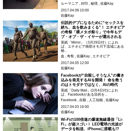
ルーマニア
封印
秘境
佐藤Kay
2017.04.09 10:00
佐藤Kay
伝説的デブになるために“セックスを
絶ち、血を飲みまくる”！ エチオピア
の奇祭「裸メタボ祭り」で今年もデ
ブ・オブ・ザ・イヤーが選出される
英紙「Mirror」（3月29日付）によれ
ば、エチオピア南部オモ川下流域にある
秘...
血
奇祭
佐藤Kay
エチオピア
2017.04.05 12:00
佐藤Kay
Facebookが“自殺しそうな人”の書き
込みを発見するAIを開発！ 命を救う
のはトモダチではなく、AIの時代
英紙「Daily Mail」(3月4日付)によれ
ば、Facebookがある目的を...
Facebook
自殺
人工知能
佐藤Kay
2017.04.03 16:00
佐藤Kay
Wi-Fiの100倍速の爆速無線通信「Li-
Fi」が超スゴい！ LED電球の光波が
データを転送、iPhoneに搭載も!?