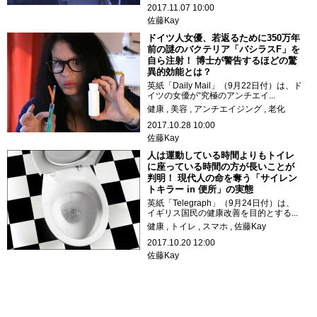
2017.11.07 10:00
佐藤Kay
ドイツ人女優、若返るために350万年
前の謎のバクテリア「バシラスF」を
自ら注射！ 博士が警告するほどの驚
異的効能とは？
英紙「Daily Mail」（9月22日付）は、ド
イツの女優が“究極のアンチエイ...
健康
美容
アンチエイジング
老化
2017.10.28 10:00
佐藤Kay
人は運動している時間よりもトイレ
に座っている時間の方が長いことが
判明！ 現代人の命を奪う「サイレン
トキラー in 便所」の実態
英紙「Telegraph」（9月24日付）は、
イギリス国民の健康改善を目的とする...
健康
トイレ
スマホ
佐藤Kay
2017.10.20 12:00
佐藤Kay