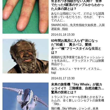
生まれつき指紋がない人間!? 世界
でたった4家系のサンプルからわかっ
た人体の謎とは？
あなたは指紋について、どのような認識
を持っているだろうか。それが、「すべ
ての人に...
SMARCAD1
先天性指紋欠如疾患
入国
遅延病
指紋
2014.01.18 15:30
60年間お風呂に入らず“岩になっ
た”80歳！ 糞タバコ、髪焼
き･･･“極”フリースタイルな生活と
は？
画期的な洗浄便座であるウォッシュレッ
トを生み出し、ドラッグストアには除菌
用品がう...
風呂
セルジュ・サキヤマ
イスラム
haji
2014.01.17 15:30
未来の旅客機「Sky Whale」が超カ
ッコイイ!! 三階構造、自然治癒力…
驚異の技術とは？
トランスフォーマーを彷彿とさせるフォ
ルムの、全く新しいコンセプトの旅客機
「Sky...
飛行機
Sky Whale
ジャンボ
未来