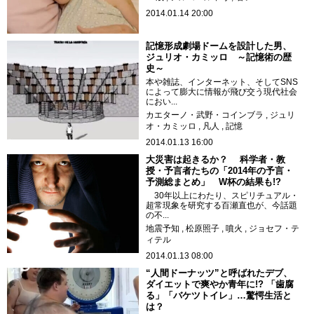
2014.01.14 20:00
記憶形成劇場ドームを設計した男、
ジュリオ・カミッロ ～記憶術の歴
史～
本や雑誌、インターネット、そしてSNS
によって膨大に情報が飛び交う現代社会
におい...
カエターノ・武野・コインブラ
ジュリ
オ・カミッロ
凡人
記憶
2014.01.13 16:00
大災害は起きるか？ 科学者・教
授・予言者たちの「2014年の予言・
予測総まとめ」 W杯の結果も!?
30年以上にわたり、スピリチュアル・
超常現象を研究する百瀬直也が、今話題
の不...
地震予知
松原照子
噴火
ジョセフ・テ
ィテル
2014.01.13 08:00
“人間ドーナッツ”と呼ばれたデブ、
ダイエットで爽やか青年に!? 「歯腐
る」「バケツトイレ」…驚愕生活と
は？