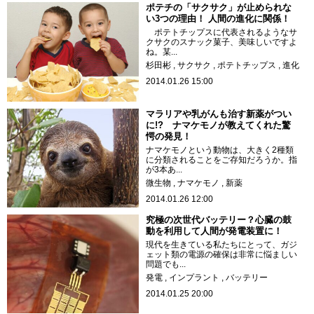
ポテチの「サクサク」が止められな
い3つの理由！ 人間の進化に関係！
ポテトチップスに代表されるようなサ
クサクのスナック菓子、美味しいですよ
ね。某...
杉田彬
サクサク
ポテトチップス
進化
2014.01.26 15:00
マラリアや乳がんも治す新薬がつい
に!? ナマケモノが教えてくれた驚
愕の発見！
ナマケモノという動物は、大きく2種類
に分類されることをご存知だろうか。指
が3本あ...
微生物
ナマケモノ
新薬
2014.01.26 12:00
究極の次世代バッテリー？心臓の鼓
動を利用して人間が発電装置に！
現代を生きている私たちにとって、ガジ
ェット類の電源の確保は非常に悩ましい
問題でも...
発電
インプラント
バッテリー
2014.01.25 20:00