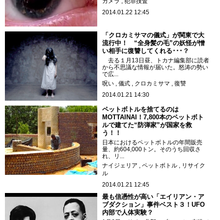
カメラ
犯罪捜査
2014.01.22 12:45
「クロカミサマの儀式」が関東で大
流行中！ “全身髪の毛”の妖怪が憎
い相手に復讐してくれる･･･？
去る１月13日昼、トカナ編集部に読者
から不思議な情報が届いた。怒涛の勢い
で広...
呪い
儀式
クロカミサマ
復讐
2014.01.21 14:30
ペットボトルを捨てるのは
MOTTAINAI！7,800本のペットボト
ルで建てた“防弾家”が国家を救
う！！
日本におけるペットボトルの年間販売
量、約604,000トン。そのうち回収さ
れ、リ...
ナイジェリア
ペットボトル
リサイク
ル
2014.01.21 12:45
最も信憑性が高い「エイリアン・ア
ブダクション」事件ベスト３！UFO
内部で人体実験？