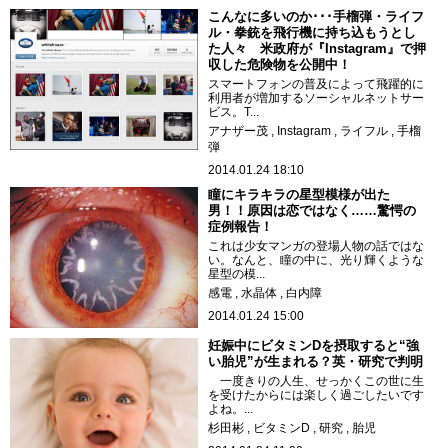
こんなに多いのか･･･手榴弾・ライフ
ル・拳銃を飛行機に持ち込もうとし
た人々 米政府が『Instagram』で押
収した危険物を公開中！
スマートフォンの普及によって飛躍的に
利用者が増加するソーシャルネットサー
ビス。T...
アナザー茂
Instagram
ライフル
手榴
弾
2014.01.24 18:10
瞳にキラキラの星型模様が出た
男！！原因は恋ではなく……驚愕の
症例報告！
これは少女マンガの登場人物の話ではな
い。なんと、瞳の中に、光り輝くような
星型の模...
感電
水晶体
白内障
2014.01.24 15:00
妊娠中にビタミンDを摂取すると“強
い胎児”が生まれる？英・研究で判明
一度きりの人生、せっかくこの世に生
を受けたからには楽しく過ごしたいです
よね。...
杉田彬
ビタミンD
研究
胎児