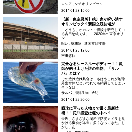
ロシア
ソチオリンピック
2014.01.23 15:00
【新・東京悪所】徳川家が呪い潰す
オリンピック？新国立競技場が…
どうも、オカルト・怪談を研究してい
る吉田悠軌です。 2020年の東京オリ
ン...
呪い
徳川家
新国立競技場
2014.01.23 12:00
吉田悠軌
完全なるシースルーボディー！！漁
師が釣り上げた謎の生物、「サル
パ」とは？
その透け透け具合は、もはやこれが地球
外生命体だといわれても納得してしまい
そうなほ...
サルパ
海洋生物
透明
2014.01.22 20:00
眼球に写った人物まで暴く最新技
術！！犯罪捜査は瞳の中へ？
最近、さまざまな場所で防犯カメラを見
かける機会が本当に多くなってきた。し
かし、あ...