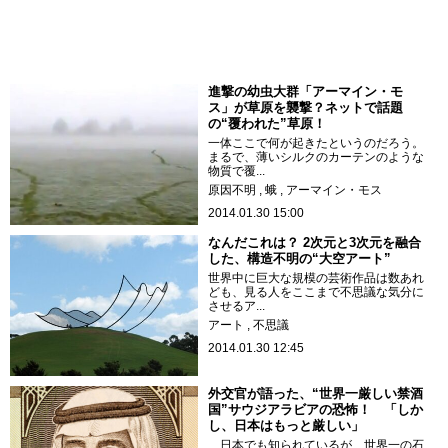
進撃の幼虫大群「アーマイン・モ
ス」が草原を襲撃？ネットで話題
の“覆われた”草原！
一体ここで何が起きたというのだろう。
まるで、薄いシルクのカーテンのような
物質で覆...
原因不明
蛾
アーマイン・モス
2014.01.30 15:00
なんだこれは？ 2次元と3次元を融合
した、構造不明の“大空アート”
世界中に巨大な規模の芸術作品は数あれ
ども、見る人をここまで不思議な気分に
させるア...
アート
不思議
2014.01.30 12:45
外交官が語った、“世界一厳しい禁酒
国”サウジアラビアの恐怖！ 「しか
し、日本はもっと厳しい」
日本でも知られているが、世界一の石