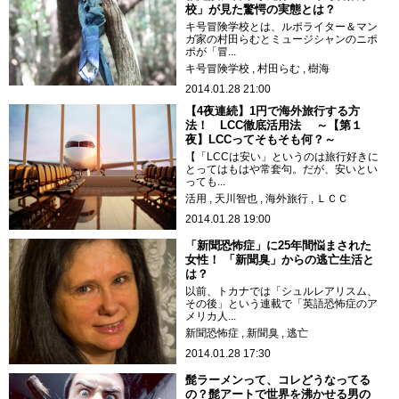
校」が見た驚愕の実態とは？
キ号冒険学校とは、ルポライター＆マン
ガ家の村田らむとミュージシャンのニポ
ポが「冒...
キ号冒険学校
村田らむ
樹海
2014.01.28 21:00
【4夜連続】1円で海外旅行する方
法！ LCC徹底活用法 ～【第１
夜】LCCってそもそも何？～
【「LCCは安い」というのは旅行好きに
とってはもはや常套句。だが、安いとい
っても...
活用
天川智也
海外旅行
ＬＣＣ
2014.01.28 19:00
「新聞恐怖症」に25年間悩まされた
女性！ 「新聞臭」からの逃亡生活と
は？
以前、トカナでは「シュルレアリスム、
その後」という連載で「英語恐怖症のア
メリカ人...
新聞恐怖症
新聞臭
逃亡
2014.01.28 17:30
髭ラーメンって、コレどうなってる
の？髭アートで世界を沸かせる男の