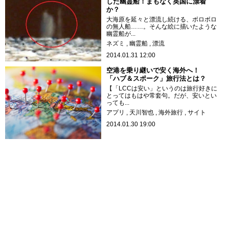
した幽霊船！まもなく英国に漂着
か？
大海原を延々と漂流し続ける、ボロボロ
の無人船……。そんな絵に描いたような
幽霊船が...
ネズミ
幽霊船
漂流
2014.01.31 12:00
空港を乗り継いで安く海外へ！
「ハブ＆スポーク」旅行法とは？
【「LCCは安い」というのは旅行好きに
とってはもはや常套句。だが、安いとい
っても...
アプリ
天川智也
海外旅行
サイト
2014.01.30 19:00