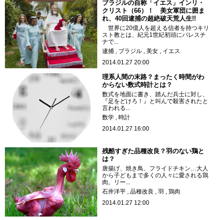
ブラジルの自称「イエス」インリ・
クリスト（66）！ 美女軍団に囲ま
れ、40回逮捕の超絶破天荒人生!!
世界に20億人を超える信者を持つキリ
スト教とは、紀元1世紀初頭にパレスチ
ナで...
逮捕
ブラジル
美女
イエス
2014.01.27 20:00
理系人間の末路？まったく時間がわ
からない数式時計とは？
数式を地面に書き、踏んだ兵士に対し、
『足をどけろ！』と叫んで殺害されたと
言われる...
数学
時計
2014.01.27 16:00
残酷すぎた品種改良？羽のない鶏と
は？
唐揚げ、焼き鳥、フライドチキン…大人
から子どもまで多くの人々に愛される鶏
肉。リー...
石井洋平
品種改良
羽
鶏肉
2014.01.27 12:00