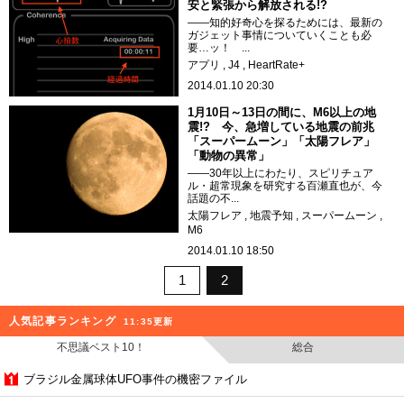
安と緊張から解放される!?
――知的好奇心を探るためには、最新の
ガジェット事情についていくことも必
要…ッ！ ...
アプリ
J4
HeartRate+
2014.01.10 20:30
1月10日～13日の間に、M6以上の地
震!? 今、急増している地震の前兆
「スーパームーン」「太陽フレア」
「動物の異常」
――30年以上にわたり、スピリチュア
ル・超常現象を研究する百瀬直也が、今
話題の不...
太陽フレア
地震予知
スーパームーン
M6
2014.01.10 18:50
1
2
人気記事ランキング
11:35更新
不思議ベスト10！
総合
ブラジル金属球体UFO事件の機密ファイル