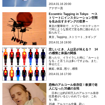
2014.01.16 20:00
アナザー茂
Eccentric Tagging in Tokyo 〜ス
トリートにインスタレーション空間
を生み出すタギングの世界～
東京の繁華街で、スプレーやステッカー
で同じような形式で至る所に描かれたり
貼られて...
東京
Tagging
ストリート
タギング
2014.01.16 19:00
悲しいとき、人は足が冷える？ 14
の感情と体温の関係
怒ったり、イライラした時に「カーッと
なる」と言う人は多いですよね。また、
幸せだと...
嫉妬
体温
怒り
感情
2014.01.16 17:00
恐怖のアルコール依存症！飲酒で老
人になった35歳の女性
日本には約230万人のアルコール依存
症患者がいるといわれているが、これ
を、飲...
35歳
アルコール中毒
若い