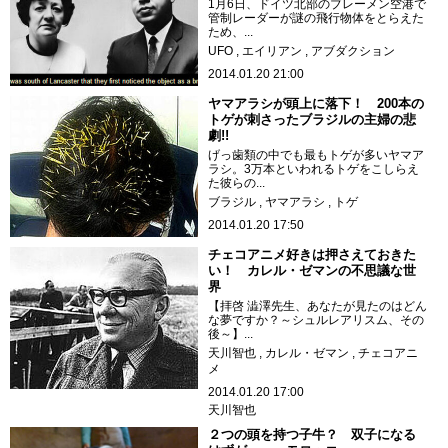
1月6日、ドイツ北部のブレーメン空港で
管制レーダーが謎の飛行物体をとらえた
ため、...
UFO
エイリアン
アブダクション
2014.01.20 21:00
ヤマアラシが頭上に落下！ 200本の
トゲが刺さったブラジルの主婦の悲
劇!!
げっ歯類の中でも最もトゲが多いヤマア
ラシ。3万本といわれるトゲをこしらえ
た彼らの...
ブラジル
ヤマアラシ
トゲ
2014.01.20 17:50
チェコアニメ好きは押さえておきた
い！ カレル・ゼマンの不思議な世
界
【拝啓 澁澤先生、あなたが見たのはどん
な夢ですか？～シュルレアリスム、その
後～】...
天川智也
カレル・ゼマン
チェコアニ
メ
2014.01.20 17:00
天川智也
２つの頭を持つ子牛？ 双子になる