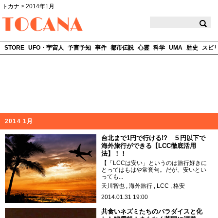
トカナ
>
2014年1月
TOCANA
STORE
UFO・宇宙人
予言予知
事件
都市伝説
心霊
科学
UMA
歴史
スピ
2014 1月
台北まで1円で行ける!? ５円以下で
海外旅行ができる【LCC徹底活用
法】！！
【「LCCは安い」というのは旅行好きに
とってはもはや常套句。だが、安いとい
っても...
天川智也
海外旅行
LCC
格安
2014.01.31 19:00
共食いネズミたちのパラダイスと化