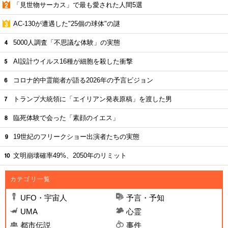
「見世物サーカス」で最も愛された人間5選
AC-130が遭遇した"25個の球体"の謎
5000人調査「不思議な体験」の実態
AI設計ウイルス16種が細胞を殺した衝撃
コロナ的中霊能者が語る2026年の予言ビジョン
トランプ大統領に「エイリアン発表原稿」を渡した男
臨死体験で会った「素顔のイエス」
19世紀のフリークショー出演者たちの実態
文明崩壊確率49%、2050年のリミット
カテゴリ一覧
UFO・宇宙人
予言・予知
UMA
心霊
都市伝説
事件