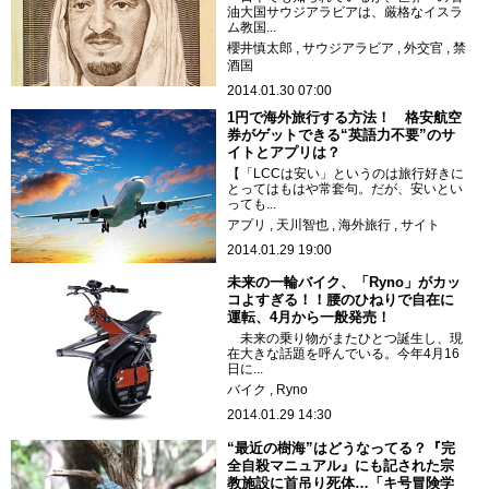
油大国サウジアラビアは、厳格なイスラ
ム教国...
櫻井慎太郎
サウジアラビア
外交官
禁
酒国
2014.01.30 07:00
1円で海外旅行する方法！ 格安航空
券がゲットできる“英語力不要”のサ
イトとアプリは？
【「LCCは安い」というのは旅行好きに
とってはもはや常套句。だが、安いとい
っても...
アプリ
天川智也
海外旅行
サイト
2014.01.29 19:00
未来の一輪バイク、「Ryno」がカッ
コよすぎる！！腰のひねりで自在に
運転、4月から一般発売！
未来の乗り物がまたひとつ誕生し、現
在大きな話題を呼んでいる。今年4月16
日に...
バイク
Ryno
2014.01.29 14:30
“最近の樹海”はどうなってる？『完
全自殺マニュアル』にも記された宗
教施設に首吊り死体…「キ号冒険学