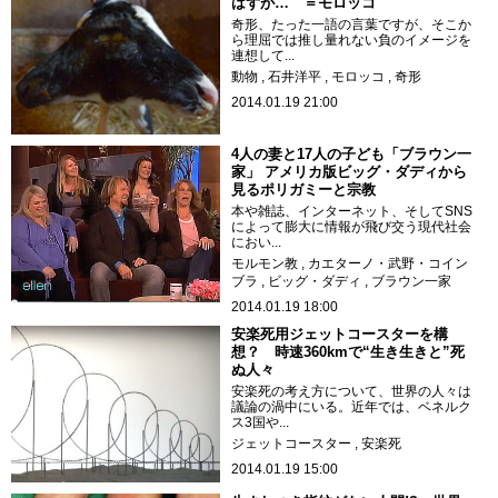
はずが… ＝モロッコ
奇形、たった一語の言葉ですが、そこか
ら理屈では推し量れない負のイメージを
連想して...
動物
石井洋平
モロッコ
奇形
2014.01.19 21:00
4人の妻と17人の子ども「ブラウン一
家」 アメリカ版ビッグ・ダディから
見るポリガミーと宗教
本や雑誌、インターネット、そしてSNS
によって膨大に情報が飛び交う現代社会
におい...
モルモン教
カエターノ・武野・コイン
ブラ
ビッグ・ダディ
ブラウン一家
2014.01.19 18:00
安楽死用ジェットコースターを構
想？ 時速360kmで“生き生きと”死
ぬ人々
安楽死の考え方について、世界の人々は
議論の渦中にいる。近年では、ベネルク
ス3国や...
ジェットコースター
安楽死
2014.01.19 15:00