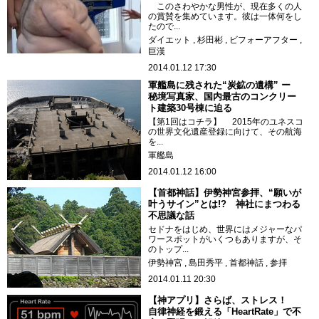
このさわやかな男性が、現在多くの人
の賞賛を集めています。彼は一体何をし
たので...
ダイエット
杉田彬
ビフォーアフター
巨漢
2014.01.12 17:30
軍艦島に残された“炭鉱の遺構” ー
秘境写真家、国内最古のコンクリー
ト建築30号棟に迫る
【第1回はコチラ】 2015年のユネスコ
の世界文化遺産登録に向けて、その航海
を...
軍艦島
2014.01.12 16:00
【首都神話】伊勢神宮参拝、“願いが
叶うサイン”とは!? 神社にまつわる
不思議な話
セドナをはじめ、世界にはメジャーなパ
ワースポットがいくつもありますが、そ
のトップ...
伊勢神宮
島田秀平
首都神話
参拝
2014.01.11 20:30
【神アプリ】さらば、ストレス！
自律神経を鍛える「HeartRate」で不