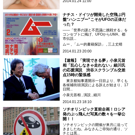
2014.01.24 11:00
ナチス・ドイツが開発した空飛ぶ円
盤“ハンニブー”こそがUFOの正体だ
った？
――「世界の謎と不思議に挑戦する」を
コンセプトに掲げ、UFOからUMA、都
市伝説...
ムー
「ムー的書籍探訪」
三上丈晴
2014.01.23 20:00
【速報】「実現できる夢」小泉元首
相「乱心しなきゃ走れない」細川氏
の応援演説 渋谷スクランブル交差
点15時の緊張感
東京都知事選開示一日目より、早くも
各候補街頭演説による訴えが始まり、17
日間...
小泉元首相
演説
細川
2014.01.23 18:10
ソチオリンピック直前企画！ロシア
発のぶっ飛んだ写真の数々を一挙公
開！！
ソチオリンピックの開催が来月に迫って
きましたね。みなさんご存知の通り、ソ
チとは黒...