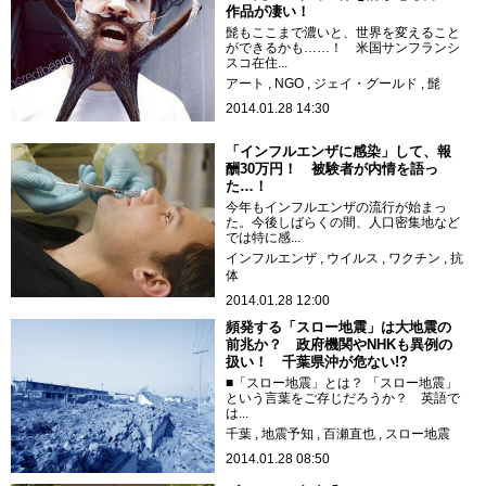
作品が凄い！
髭もここまで濃いと、世界を変えること
ができるかも……！ 米国サンフランシ
スコ在住...
アート
NGO
ジェイ・グールド
髭
2014.01.28 14:30
「インフルエンザに感染」して、報
酬30万円！ 被験者が内情を語っ
た…！
今年もインフルエンザの流行が始まっ
た。今後しばらくの間、人口密集地など
では特に感...
インフルエンザ
ウイルス
ワクチン
抗
体
2014.01.28 12:00
頻発する「スロー地震」は大地震の
前兆か？ 政府機関やNHKも異例の
扱い！ 千葉県沖が危ない!?
■「スロー地震」とは？ 「スロー地震」
という言葉をご存じだろうか？ 英語で
は...
千葉
地震予知
百瀬直也
スロー地震
2014.01.28 08:50