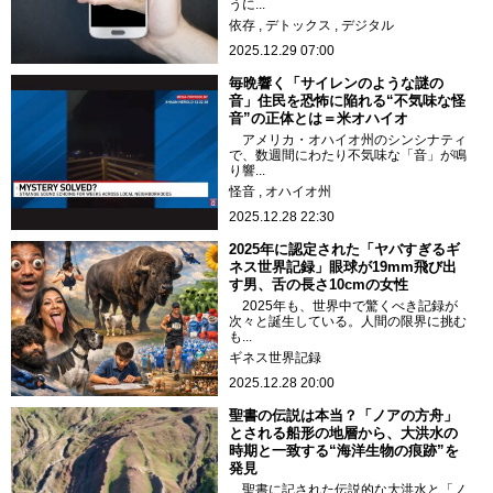
うに...
依存
デトックス
デジタル
2025.12.29 07:00
毎晩響く「サイレンのような謎の
音」住民を恐怖に陥れる“不気味な怪
音”の正体とは＝米オハイオ
アメリカ・オハイオ州のシンシナティ
で、数週間にわたり不気味な「音」が鳴
り響...
怪音
オハイオ州
2025.12.28 22:30
2025年に認定された「ヤバすぎるギ
ネス世界記録」眼球が19mm飛び出
す男、舌の長さ10cmの女性
2025年も、世界中で驚くべき記録が
次々と誕生している。人間の限界に挑む
も...
ギネス世界記録
2025.12.28 20:00
聖書の伝説は本当？「ノアの方舟」
とされる船形の地層から、大洪水の
時期と一致する“海洋生物の痕跡”を
発見
聖書に記された伝説的な大洪水と「ノ