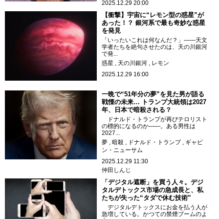
2025.12.29 20:00
【衝撃】宇宙に“レモン型の惑星”が
あった！？ 銀河系で最も奇妙な惑星
を発見
「いったいこれは何なんだ？」――天文
学者たちを絶句させたのは、天の川銀河
で発...
惑星
天の川銀河
レモン
2025.12.29 16:00
一晩で“51年分の夢”を見た男が語る
戦慄の未来… トランプ大統領は2027
年、日本で暗殺される？
ドナルド・トランプが再びテロリスト
の標的になるのか――。ある男性は
2027...
夢
暗殺
ドナルド・トランプ
ギャビ
ン・ニューサム
2025.12.29 11:30
仲田しんじ
「デジタル遮断」を買う人々。デジ
タルデトックス市場の急成長と、私
たちが失った“タダで休む技術”
デジタルデトックスにお金を払う人が
急増している。かつての禁煙ブームのよ