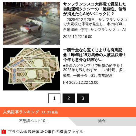
サンフランシスコ大停電で露呈した
自動運転タクシーの「脆弱性」信号
が消えたらAIがパニックに？
2025年12月20日、サンフランシスコ
で大規模な停電が発生し、市の約30...
自動運転
停電
サンフランシスコ
AI
2025.12.22 16:00
一獲千金なら宝くじよりも有馬記
念！昨年は19万馬券の大波乱決着！
今年も意外な結末が…
■最高のグランプリで衝撃の的中を！
2025年も残りわずか。この時期、多...
競馬
一攫千金
G1
有馬記念
PR
2025.12.22 13:00
1
2
3
人気記事ランキング
11:35更新
不思議ベスト10！
総合
ブラジル金属球体UFO事件の機密ファイル