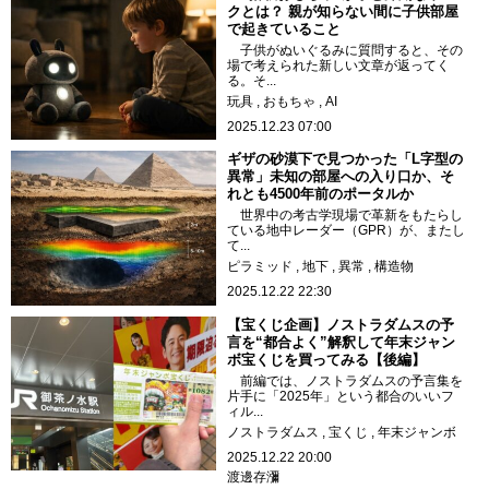
クとは？ 親が知らない間に子供部屋
で起きていること
子供がぬいぐるみに質問すると、その
場で考えられた新しい文章が返ってく
る。そ...
玩具
おもちゃ
AI
2025.12.23 07:00
ギザの砂漠下で見つかった「L字型の
異常」未知の部屋への入り口か、そ
れとも4500年前のポータルか
世界中の考古学現場で革新をもたらし
ている地中レーダー（GPR）が、またし
て...
ピラミッド
地下
異常
構造物
2025.12.22 22:30
【宝くじ企画】ノストラダムスの予
言を“都合よく”解釈して年末ジャン
ボ宝くじを買ってみる【後編】
前編では、ノストラダムスの予言集を
片手に「2025年」という都合のいいフ
ィル...
ノストラダムス
宝くじ
年末ジャンボ
2025.12.22 20:00
渡邊存瀰