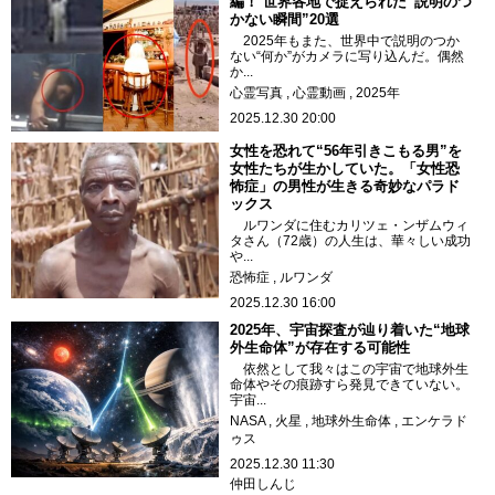
編！ 世界各地で捉えられた“説明のつ
かない瞬間”20選
2025年もまた、世界中で説明のつか
ない“何か”がカメラに写り込んだ。偶然
か...
心霊写真
心霊動画
2025年
2025.12.30 20:00
女性を恐れて“56年引きこもる男”を
女性たちが生かしていた。「女性恐
怖症」の男性が生きる奇妙なパラド
ックス
ルワンダに住むカリツェ・ンザムウィ
タさん（72歳）の人生は、華々しい成功
や...
恐怖症
ルワンダ
2025.12.30 16:00
2025年、宇宙探査が辿り着いた“地球
外生命体”が存在する可能性
依然として我々はこの宇宙で地球外生
命体やその痕跡すら発見できていない。
宇宙...
NASA
火星
地球外生命体
エンケラド
ゥス
2025.12.30 11:30
仲田しんじ