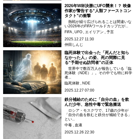
2026年W杯決勝にUFO襲来！？ 映像
作家が警告する“人類ファーストコン
タクト”の衝撃
熱戦が繰り広げられることは間違いな
い2026年のFIFAワールドカップだが...
FIFA
UFO
エイリアン
予言
2025.12.27 11:30
仲田しんじ
臨死体験で出会った「死んだと知ら
なかった人」の姿、死の間際に見
る“予期せぬ訪問者”の正体
世界中で数百万人が報告している「臨
死体験（NDE）」。その中でも特に科学
者...
臨死体験
NDE
2025.12.27 07:00
鉄分補給のために「自分の血」を飲
んだ少年、急性中毒で緊急搬送
ロシア・モスクワで、17歳の少年が
「自分の血を飲むと鉄分が補給できる」
とい...
中毒
血液
2025.12.26 22:30