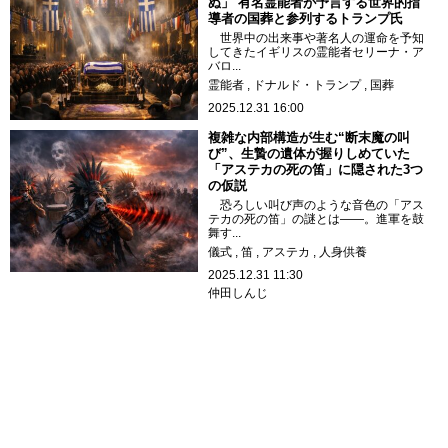
ぬ」 有名霊能者が予言する世界的指
導者の国葬と参列するトランプ氏
世界中の出来事や著名人の運命を予知
してきたイギリスの霊能者セリーナ・ア
バロ...
霊能者
ドナルド・トランプ
国葬
2025.12.31 16:00
複雑な内部構造が生む“断末魔の叫
び”、生贄の遺体が握りしめていた
「アステカの死の笛」に隠された3つ
の仮説
恐ろしい叫び声のような音色の「アス
テカの死の笛」の謎とは――。進軍を鼓
舞す...
儀式
笛
アステカ
人身供養
2025.12.31 11:30
仲田しんじ