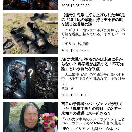
2025.12.25 22:30
【怪奇】海岸に打ち上げられた400足
の「19世紀の革靴」持ち主不在の靴
が語る沈没船の謎
イギリス・南ウェールズの海岸で、不
可解な現象が起きている。オグモア・バ
イ・...
イギリス
沈没船
2025.12.25 20:00
AIに“意識”があるのかは永遠に分か
らない？ 科学者が提案する「不可知
論」という新たな視点
人工知能（AI）の開発競争が激化する
中、ある哲学者が不都合な問いを投げか
け...
意識
AI
2025.12.25 16:00
盲目の予言者ババ・ヴァンガが視て
いた「異星文明との接触」のXデー、
未知との遭遇は来年起きる？
「バルカン半島のノストラダムス」こと
ババ・ヴァンガの“2026年予言”で最も...
UFO
エイリアン
地球外生命体
バ