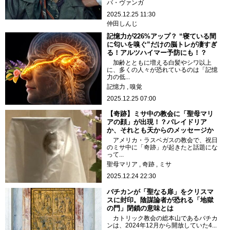
バ・ヴァンガ
2025.12.25 11:30
仲田しんじ
記憶力が226%アップ？ “寝ている間
に匂いを嗅ぐ”だけの脳トレが凄すぎ
る！アルツハイマー予防にも！？
加齢とともに増える白髪やシワ以上
に、多くの人々が恐れているのは「記憶
力の低...
記憶力
嗅覚
2025.12.25 07:00
【奇跡】ミサ中の教会に「聖母マリ
アの顔」が出現！？パレイドリア
か、それとも天からのメッセージか
アメリカ・ラスベガスの教会で、祝日
のミサ中に「奇跡」が起きたと話題にな
って...
聖母マリア
奇跡
ミサ
2025.12.24 22:30
バチカンが「聖なる扉」をクリスマ
スに封印。陰謀論者が恐れる「地獄
の門」閉鎖の意味とは
カトリック教会の総本山であるバチカ
ンは、2024年12月から開放していた4...