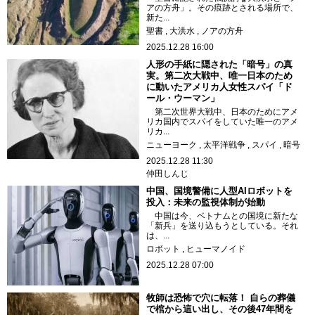
アの方舟」。その痕跡とされる場所で、
新た...
聖書
大洪水
ノアの方舟
2025.12.28 16:00
人形の手紙に隠された「暗号」の真
実。第二次大戦中、唯一日本のため
に動いたアメリカ人女性スパイ「ド
ール・ウーマン」
第二次世界大戦中、日本のためにアメ
リカ国内でスパイをしていた唯一のアメ
リカ...
ニューヨーク
太平洋戦争
スパイ
暗号
2025.12.28 11:30
仲田しんじ
中国、国境警備に人型AIロボットを
投入：未来の監視体制が始動
中国は今、ベトナムとの国境に新たな
「新兵」を送り込もうとしている。それ
は、...
ロボット
ヒューマノイド
2025.12.28 07:00
牧師は恐怖で穴に転落！ 自らの葬儀
で棺から這い出し、その後47年間を