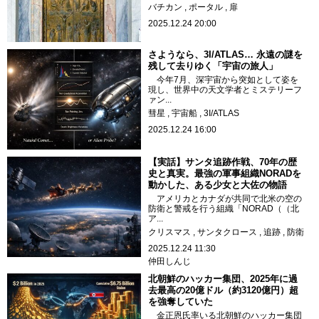
バチカン
ポータル
扉
2025.12.24 20:00
さようなら、3I/ATLAS… 永遠の謎を
残して去りゆく「宇宙の旅人」
今年7月、深宇宙から突如として姿を
現し、世界中の天文学者とミステリーフ
ァン...
彗星
宇宙船
3I/ATLAS
2025.12.24 16:00
【実話】サンタ追跡作戦、70年の歴
史と真実。最強の軍事組織NORADを
動かした、ある少女と大佐の物語
アメリカとカナダが共同で北米の空の
防衛と警戒を行う組織「NORAD（（北
ア...
クリスマス
サンタクロース
追跡
防衛
2025.12.24 11:30
仲田しんじ
北朝鮮のハッカー集団、2025年に過
去最高の20億ドル（約3120億円）超
を強奪していた
金正恩氏率いる北朝鮮のハッカー集団