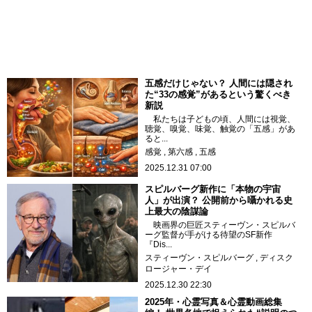
五感だけじゃない？ 人間には隠され
た“33の感覚”があるという驚くべき
新説
私たちは子どもの頃、人間には視覚、
聴覚、嗅覚、味覚、触覚の「五感」があ
ると...
感覚
第六感
五感
2025.12.31 07:00
スピルバーグ新作に「本物の宇宙
人」が出演？ 公開前から囁かれる史
上最大の陰謀論
映画界の巨匠スティーヴン・スピルバ
ーグ監督が手がける待望のSF新作
『Dis...
スティーヴン・スピルバーグ
ディスク
ロージャー・デイ
2025.12.30 22:30
2025年・心霊写真＆心霊動画総集