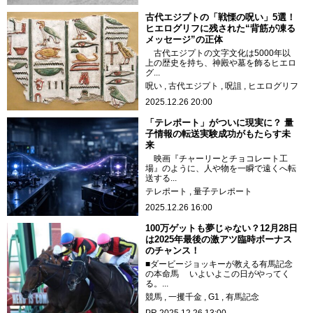
古代エジプトの「戦慄の呪い」5選！
ヒエログリフに残された“背筋が凍る
メッセージ”の正体
古代エジプトの文字文化は5000年以
上の歴史を持ち、神殿や墓を飾るヒエロ
グ...
呪い
古代エジプト
呪詛
ヒエログリフ
2025.12.26 20:00
「テレポート」がついに現実に？ 量
子情報の転送実験成功がもたらす未
来
映画『チャーリーとチョコレート工
場』のように、人や物を一瞬で遠くへ転
送する...
テレポート
量子テレポート
2025.12.26 16:00
100万ゲットも夢じゃない？12月28日
は2025年最後の激アツ臨時ボーナス
のチャンス！
■ダービージョッキーが教える有馬記念
の本命馬 いよいよこの日がやってく
る。...
競馬
一攫千金
G1
有馬記念
PR
2025.12.26 13:00