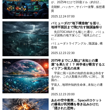
が、2025年だけで20億ドル（約312...
北朝鮮
ハッカー
サイバー攻撃
仮想通
貨
2025.12.24 07:00
バミューダの“地下構造物”を巡り、
地球平面説まで飛び出す陰謀論祭り
先日TOCANAでも報じた通り、バミュ
ーダ諸島の地下深くに「地球上のどこ
に...
バミューダトライアングル
陰謀論
構
造物
2025.12.23 22:30
2075年までに人類は“未知との遭
遇”を果たす！？ 科学者が断言するエ
イリアン発見の未来
宇宙に我々以外の知的生命体は存在す
るのか。この人類最大の問いに対し、英
国の...
宇宙人
地球外知的生命体
未知との遭
遇
2025.12.23 20:00
あわや空中衝突… SpaceXロケット
の爆発が民間機を巻き込みかけた
「隠された恐怖」