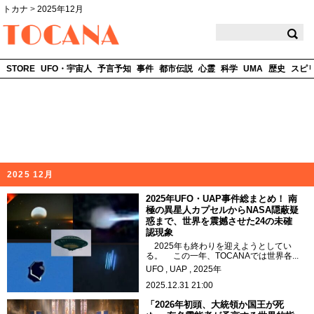
トカナ
>
2025年12月
TOCANA
STORE
UFO・宇宙人
予言予知
事件
都市伝説
心霊
科学
UMA
歴史
スピ
2025 12月
2025年UFO・UAP事件総まとめ！ 南
極の異星人カプセルからNASA隠蔽疑
惑まで、世界を震撼させた24の未確
認現象
2025年も終わりを迎えようとしてい
る。 この一年、TOCANAでは世界各...
UFO
UAP
2025年
2025.12.31 21:00
「2026年初頭、大統領か国王が死