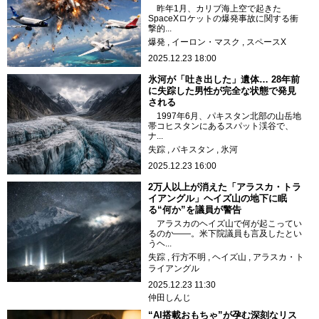
昨年1月、カリブ海上空で起きた
SpaceXロケットの爆発事故に関する衝
撃的...
爆発
イーロン・マスク
スペースX
2025.12.23 18:00
氷河が「吐き出した」遺体… 28年前
に失踪した男性が完全な状態で発見
される
1997年6月、パキスタン北部の山岳地
帯コヒスタンにあるスパット渓谷で、
ナ...
失踪
パキスタン
氷河
2025.12.23 16:00
2万人以上が消えた「アラスカ・トラ
イアングル」ヘイズ山の地下に眠
る“何か”を議員が警告
アラスカのヘイズ山で何が起こってい
るのか――。米下院議員も言及したとい
うヘ...
失踪
行方不明
ヘイズ山
アラスカ・ト
ライアングル
2025.12.23 11:30
仲田しんじ
“AI搭載おもちゃ”が孕む深刻なリス