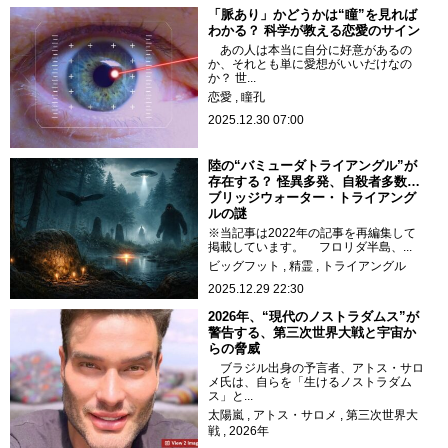
「脈あり」かどうかは“瞳”を見れば
わかる？ 科学が教える恋愛のサイン
あの人は本当に自分に好意があるの
か、それとも単に愛想がいいだけなの
か？ 世...
恋愛
瞳孔
2025.12.30 07:00
陸の“バミューダトライアングル”が
存在する？ 怪異多発、自殺者多数…
ブリッジウォーター・トライアング
ルの謎
※当記事は2022年の記事を再編集して
掲載しています。 フロリダ半島、...
ビッグフット
精霊
トライアングル
2025.12.29 22:30
2026年、“現代のノストラダムス”が
警告する、第三次世界大戦と宇宙か
らの脅威
ブラジル出身の予言者、アトス・サロ
メ氏は、自らを「生けるノストラダム
ス」と...
太陽嵐
アトス・サロメ
第三次世界大
戦
2026年