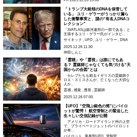
「トランプ大統領のDNAを保管して
いる」 ユリ・ゲラーがうっかり漏ら
した衝撃事実と、謎の“有名人DNAコ
レクション”
「3I/ATLASは銀河連邦の一部である」と
主張するユリ・ゲラー氏がインタビ...
サイキック
UFO
ユリ・ゲラー
DNA
2025.12.26 11:30
仲田しんじ
「霊聴」や「霊視」は誰にでもあ
る？ 霊媒師じゃなくても気づける“天
国からの合図”とは
セレブたちも頼るイギリスの霊媒師ク
ロエ・スミスさんが、亡くなった大切な
人か...
霊感
感覚
透視
霊媒師
2025.12.26 07:00
【UFO】“空飛ぶ銀色の筒”にパイロ
ットが驚愕！ 航空管制との緊迫した
生々しい交信記録が公開
アメリカ・ロードアイランド州の上空
で、プライベートジェットのパイロット
が奇...
パイロット
葉巻型UFO
管制官