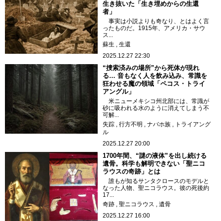
生き抜いた「生き埋めからの生還
者」
事実は小説よりも奇なり、とはよく言
ったものだ。1915年、アメリカ・サウ
ス...
蘇生
生還
2025.12.27 22:30
“捜索済みの場所”から死体が現れ
る… 音もなく人を飲み込み、常識を
狂わせる魔の領域「ペコス・トライ
アングル」
米ニューメキシコ州北部には、常識が
砂に吸われる水のように消えてしまう不
可解...
失踪
行方不明
ナバホ族
トライアング
ル
2025.12.27 20:00
1700年間、“謎の液体”を出し続ける
遺骨。科学も解明できない「聖ニコ
ラウスの奇跡」とは
誰もが知るサンタクロースのモデルと
なった人物、聖ニコラウス。彼の死後約
17...
奇跡
聖ニコラウス
遺骨
2025.12.27 16:00