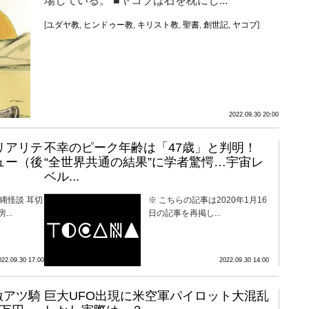
場している。 ■ヤコブは石を枕にし...
[
ユダヤ教
,
ヒンドゥー教
,
キリスト教
,
聖書
,
創世記
,
ヤコブ
]
2022.09.30 20:00
リアリテ
不幸のピーク年齢は「47歳」と判明！
ュー（後
“全世界共通の結果”に学者驚愕…宇宙レ
ベル...
縄怪談 耳切
※ こちらの記事は2020年1月16
..
日の記事を再掲し...
022.09.30 17:00
2022.09.30 14:00
激アツ騎
巨大UFO出現に米空軍パイロット大混乱