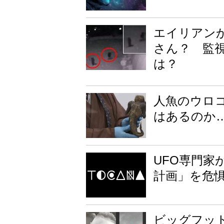
エイリアン
さん？ 監
は？
人魚のウロ
はあるのか…
UFO専門家
計画」を危
ビッグフッ