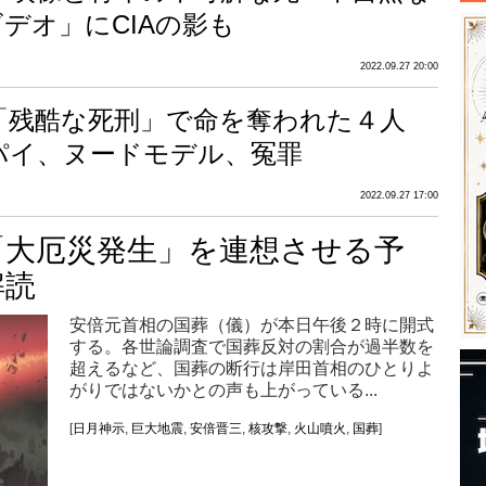
デオ」にCIAの影も
2022.09.27 20:00
「残酷な死刑」で命を奪われた４人
パイ、ヌードモデル、冤罪
2022.09.27 17:00
「大厄災発生」を連想させる予
解読
安倍元首相の国葬（儀）が本日午後２時に開式
する。各世論調査で国葬反対の割合が過半数を
超えるなど、国葬の断行は岸田首相のひとりよ
がりではないかとの声も上がっている...
[
日月神示
,
巨大地震
,
安倍晋三
,
核攻撃
,
火山噴火
,
国葬
]