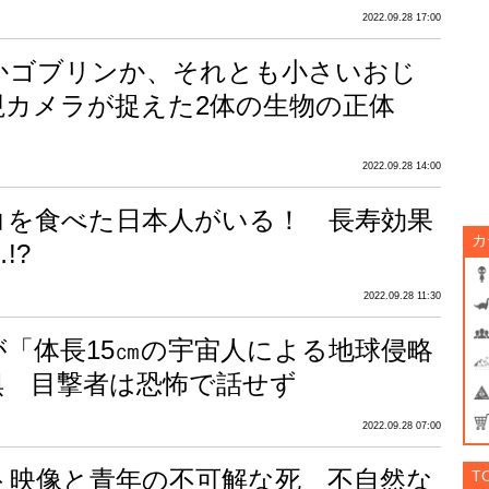
2022.09.28 17:00
かゴブリンか、それとも小さいおじ
視カメラが捉えた2体の生物の正体
2022.09.28 14:00
コを食べた日本人がいる！ 長寿効果
カ
!?
2022.09.28 11:30
が「体長15㎝の宇宙人による地球侵略
惧 目撃者は恐怖で話せず
2022.09.28 07:00
ト映像と青年の不可解な死 不自然な
T