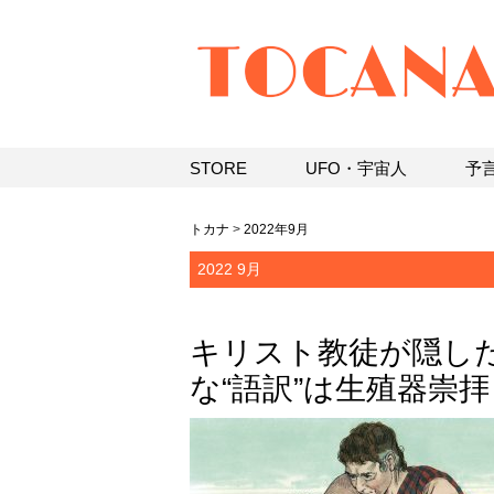
STORE
UFO・宇宙人
予
トカナ
>
2022年9月
2022 9月
キリスト教徒が隠し
な“語訳”は生殖器崇