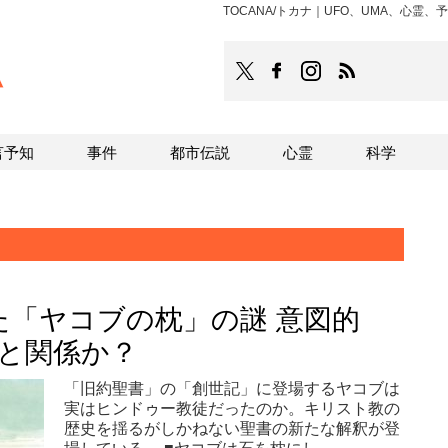
TOCANA/トカナ｜UFO、UMA、心
TOCANA
TOCANAのFacebookはこち
TOCANAのinstagra
TOCANAのRS
言予知
事件
都市伝説
心霊
科学
た「ヤコブの枕」の謎 意図的
拝と関係か？
「旧約聖書」の「創世記」に登場するヤコブは
実はヒンドゥー教徒だったのか。キリスト教の
歴史を揺るがしかねない聖書の新たな解釈が登