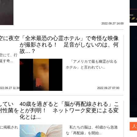
2022.09.27 14:00
空に夜空
「全米最恐の心霊ホテル」で奇怪な映像
が撮影される！ 足音がしないのは、何
故…？
空にて、行
す奇...
「アメリカで最も幽霊が出る
ホテル」と言われてい...
022.09.27 11:30
2022.09.27 07:00
してい
40歳を過ぎると「脳が再配線される」こ
耐性菌を
とが判明！ ネットワーク変更による変
化とは...
人
」に掲載され
私たちの脳は、40歳から急激
な「再配線」を開始...