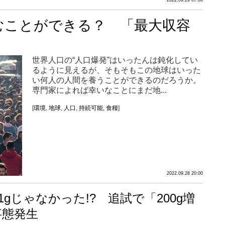
むことができる？ 「最大収容
世界人口の“人口爆発”はいったんは鈍化してい
るように見えるが、そもそもこの地球はいった
い何人の人間を養うことができるのだろうか。
専門家によれば幸いなことにまだ地...
[
環境
,
地球
,
人口
,
持続可能
,
食糧
]
2022.09.28 20:00
1gじゃなかった!? 追試で「200g増
事態発生