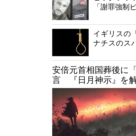
「謝罪強制ビ
イギリスの
ナチスのス
安倍元首相国葬後に
言 『日月神示』を