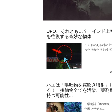
UFO、それとも…？ インド上
を往復する奇妙な物体
インドのある村の上
ったり来たりを繰り返
2
ハエは「嘔吐物を霧吹き噴射」
る！ 接触物全てを汚染、薬剤
持つ可能性...
学術誌「Insects
た米マサチュ...