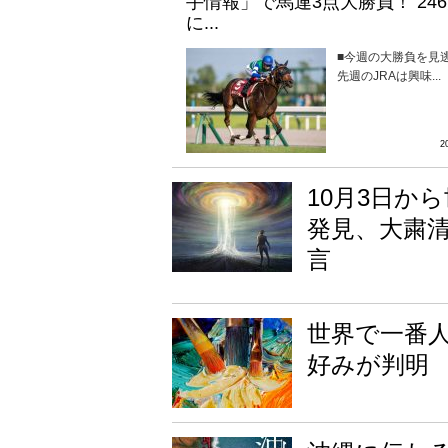
手情報」で馬連3点大勝負！ 24
に...
■今週の大勝負を
先週のJRAは興味...
2
10月3日か
発見、大粛
言
世界で一番人
好みが判明