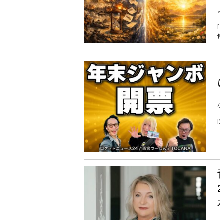
よ
[
[