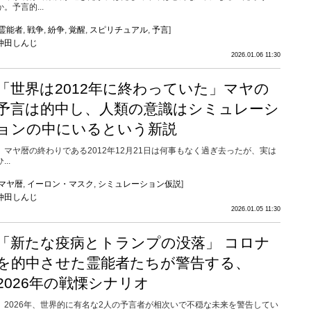
か。予言的...
霊能者
,
戦争
,
紛争
,
覚醒
,
スピリチュアル
,
予言
]
仲田しんじ
2026.01.06 11:30
「世界は2012年に終わっていた」マヤの
予言は的中し、人類の意識はシミュレーシ
ョンの中にいるという新説
マヤ暦の終わりである2012年12月21日は何事もなく過ぎ去ったが、実は
...
マヤ暦
,
イーロン・マスク
,
シミュレーション仮説
]
仲田しんじ
2026.01.05 11:30
「新たな疫病とトランプの没落」 コロナ
を的中させた霊能者たちが警告する、
2026年の戦慄シナリオ
2026年、世界的に有名な2人の予言者が相次いで不穏な未来を警告してい