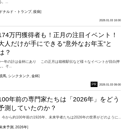
る。...
ドナルド・トランプ
,
疫病
]
2026.01.03 16:00
174万円獲得者も！正月の注目イベント！
大人だけが手にできる“意外なお年玉”と
は？
■一年の計は金杯にあり この正月は箱根駅伝など様々なイベントが目白押
し。そ...
競馬
,
シンクタンク
,
金杯
]
PR
2026.01.03 09:00
100年前の専門家たちは「2026年」をどう
予測していたのか？
今から約100年前の1926年、未来学者たちは2026年の世界がどのように...
未来予測
,
2026年
]