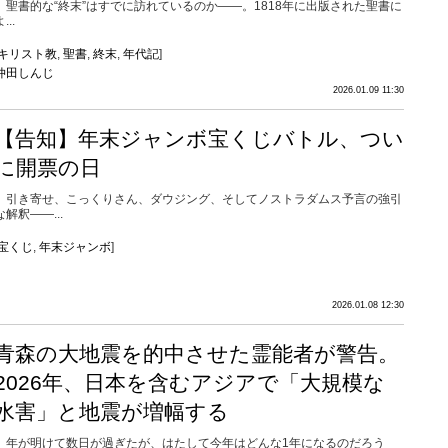
聖書的な“終末”はすでに訪れているのか――。1818年に出版された聖書に
...
キリスト教
,
聖書
,
終末
,
年代記
]
仲田しんじ
2026.01.09 11:30
【告知】年末ジャンボ宝くじバトル、つい
に開票の日
引き寄せ、こっくりさん、ダウジング、そしてノストラダムス予言の強引
な解釈――...
宝くじ
,
年末ジャンボ
]
2026.01.08 12:30
青森の大地震を的中させた霊能者が警告。
2026年、日本を含むアジアで「大規模な
水害」と地震が増幅する
年が明けて数日が過ぎたが、はたして今年はどんな1年になるのだろう