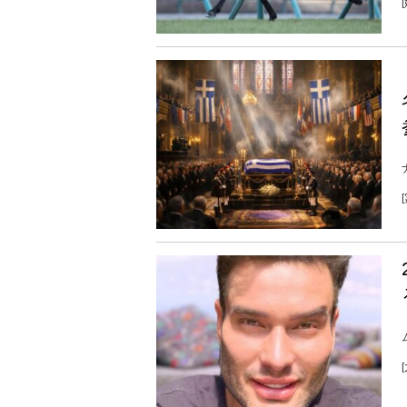
[
[
[