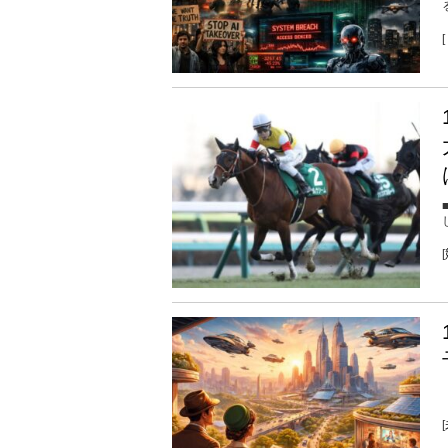
[
[
[