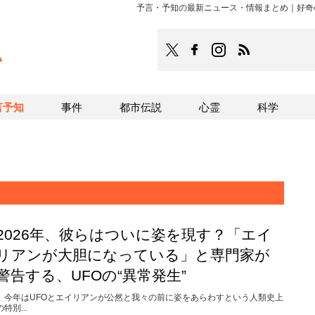
予言・予知の最新ニュース・情報まとめ｜好奇心
TOCANA
TOCANAのFacebookはこち
TOCANAのinstagra
TOCANAのRS
言予知
事件
都市伝説
心霊
科学
2026年、彼らはついに姿を現す？「エイ
リアンが大胆になっている」と専門家が
警告する、UFOの“異常発生”
今年はUFOとエイリアンが公然と我々の前に姿をあらわすという人類史上
の特別...