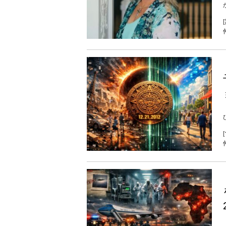
[
ひ
[