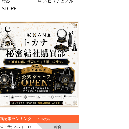
奇妙
スピリチュアル
STORE
気記事ランキング
11:35更新
予言・予知ベスト10！
総合