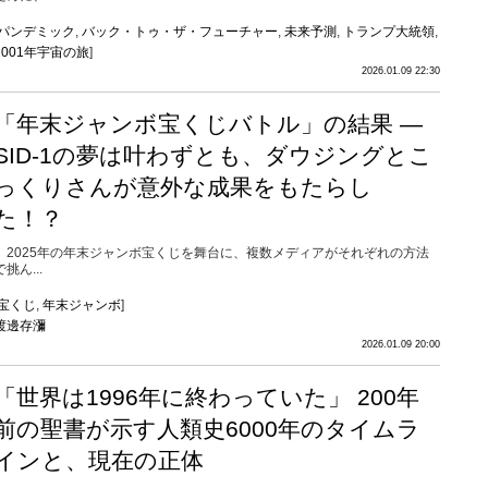
パンデミック
,
バック・トゥ・ザ・フューチャー
,
未来予測
,
トランプ大統領
,
2001年宇宙の旅
]
2026.01.09 22:30
「年末ジャンボ宝くじバトル」の結果 ―
SID-1の夢は叶わずとも、ダウジングとこ
っくりさんが意外な成果をもたらし
た！？
2025年の年末ジャンボ宝くじを舞台に、複数メディアがそれぞれの方法
で挑ん...
宝くじ
,
年末ジャンボ
]
渡邊存瀰
2026.01.09 20:00
「世界は1996年に終わっていた」 200年
前の聖書が示す人類史6000年のタイムラ
インと、現在の正体