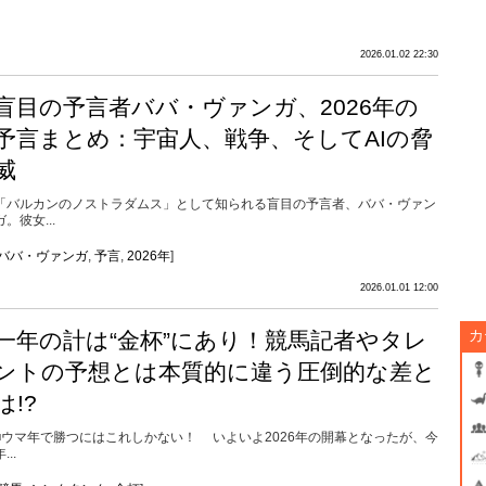
2026.01.02 22:30
盲目の予言者ババ・ヴァンガ、2026年の
予言まとめ：宇宙人、戦争、そしてAIの脅
威
「バルカンのノストラダムス」として知られる盲目の予言者、ババ・ヴァン
ガ。彼女...
ババ・ヴァンガ
,
予言
,
2026年
]
2026.01.01 12:00
カ
一年の計は“金杯”にあり！競馬記者やタレ
ントの予想とは本質的に違う圧倒的な差と
は!?
■ウマ年で勝つにはこれしかない！ いよいよ2026年の開幕となったが、今
...