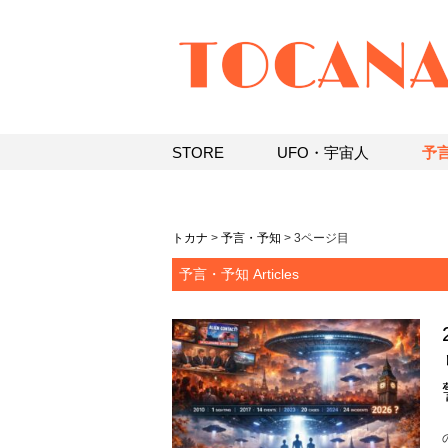
STORE
UFO・宇宙人
予
トカナ
>
予言・予知
>
3ページ目
予言・予知 Articles