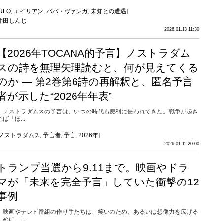
UFO
,
エイリアン
,
ババ・ヴァンガ
,
未知との遭遇
]
仲田しんじ
2026.01.13 11:30
【2026年TOCANA的予言】ノストラダム
スの詩を無理矢理読むと、何が見えてくる
のか — 第2巻第6詩の再解釈と、匿名予言
者が示した“2026年年表”
ノストラダムスの予言は、いつの時代も便利に使われてきた。戦争が起き
れば「ほ...
ノストラダムス
,
予言者
,
予言
,
2026年
]
2026.01.11 20:00
トランプ当選から9.11まで。映画やドラ
マが「未来を完全予言」していた衝撃の12
事例
映画やテレビ番組の作り手たちは、笑いのため、あるいは想像力を広げる
ために、...