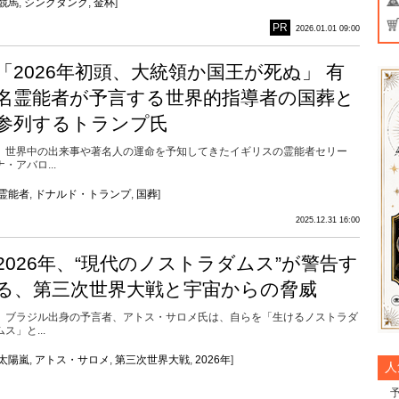
競馬
,
シンクタンク
,
金杯
]
PR
2026.01.01 09:00
「2026年初頭、大統領か国王が死ぬ」 有
名霊能者が予言する世界的指導者の国葬と
参列するトランプ氏
世界中の出来事や著名人の運命を予知してきたイギリスの霊能者セリー
ナ・アバロ...
霊能者
,
ドナルド・トランプ
,
国葬
]
2025.12.31 16:00
2026年、“現代のノストラダムス”が警告す
る、第三次世界大戦と宇宙からの脅威
ブラジル出身の予言者、アトス・サロメ氏は、自らを「生けるノストラダ
ムス」と...
太陽嵐
,
アトス・サロメ
,
第三次世界大戦
,
2026年
]
人