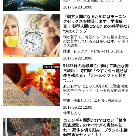
犯罪
予測
人工知能
ビッグデータ
2017.09.23 10:00
「朝方人間になるためにはモーニン
グセックスを推奨します」学者断
言！ 朝型人間になるための科学的な7
つのステップ
朝が苦手で、毎朝ベッドから起き上がる
のに苦労している人は多いはず。イギリ
スの調査...
睡眠
セックス
Maria Rosa.S
起床
2017.09.22 18:00
9月23日の地球滅亡に向けて新たな発
言続出！ 専門家「今すぐ引っ越せば
生き残れる」「ポールシフトが起き
て…」
あとわずかに迫った9月23日は聖書研究
家のデイヴィッド・ミード氏が断言する
この世...
聖書
仲田しんじ
ニビル
Planet x
2017.09.22 12:00
仲田しんじ
ロヒンギャ問題だけではない「希少
民族虐殺」のヤバすぎる実態を知
れ！ 死体を切り刻み…ブラジル未接
触部族やヤノマミも！