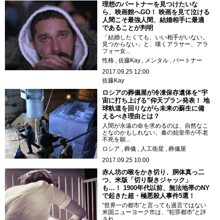
理想のパートナーを見つけたいな
ら、映画館へGO！ 映画を見て泣ける
人間こそ最強人間、結婚相手に最適
であることが判明
「結婚したくても、いい相手がいない。
見つからない」と、嘆くアラサー、アラ
フォー女...
性格
佐藤Kay
メンタル
パートナー
2017.09.25 12:00
佐藤Kay
ロシアの葬儀屋が冷凍保存遺体を“宇
宙に打ち上げる”仰天プラン発表！ 地
球軌道を回りながら未来の蘇生に備
えるべき理由とは？
人間が永遠の命を求めるのは、自然なこ
となのかもしれない。秦の始皇帝が不老
不死を願...
ロシア
葬儀
人工衛星
葬儀屋
2017.09.25 10:00
赤ん坊の喉をかき切り、胴体真っ二
つ、米版「切り裂きジャック」
も…！ 1900年代以前、無法地帯のNY
で起きた超・極悪殺人事件5選！
“世界一の都市”と言っても過言ではない
米国ニューヨーク市は、“犯罪都市”と評
され...