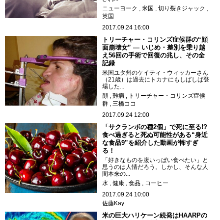
ニューヨーク
米国
切り裂きジャック
英国
2017.09.24 16:00
トリーチャー・コリンズ症候群の“顔
面崩壊女” ― いじめ・差別を乗り越
え56回の手術で回復の兆し、その全
記録
米国ユタ州のケイティ・ウィッカーさん
（21歳）は過去にトカナにもしばしば登
場した...
顔
難病
トリーチャー・コリンズ症候
群
三橋ココ
2017.09.24 12:00
「サクランボの種2個」で死に至る!?
食べ過ぎると死ぬ可能性がある“身近
な食品9”を紹介した動画が怖すぎ
る！
「好きなものを腹いっぱい食べたい」と
思うのは人情だろう。しかし、そんな人
間本来の...
水
健康
食品
コーヒー
2017.09.24 10:00
佐藤Kay
米の巨大ハリケーン続発はHAARPの