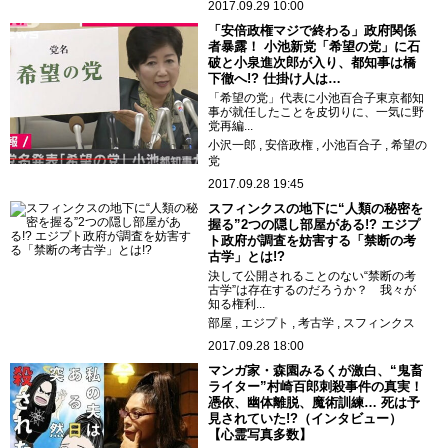
2017.09.29 10:00
「安倍政権マジで終わる」政府関係
者暴露！ 小池新党「希望の党」に石
破と小泉進次郎が入り、都知事は橋
下徹へ!? 仕掛け人は…
「希望の党」代表に小池百合子東京都知
事が就任したことを皮切りに、一気に野
党再編...
小沢一郎
安倍政権
小池百合子
希望の
党
2017.09.28 19:45
スフィンクスの地下に“人類の秘密を
握る”2つの隠し部屋がある!? エジプ
ト政府が調査を妨害する「禁断の考
古学」とは!?
決して公開されることのない“禁断の考
古学”は存在するのだろうか？ 我々が
知る権利...
部屋
エジプト
考古学
スフィンクス
2017.09.28 18:00
マンガ家・森園みるくが激白、“鬼畜
ライター”村崎百郎刺殺事件の真実！
憑依、幽体離脱、魔術訓練… 死は予
見されていた!?（インタビュー）
【心霊写真多数】