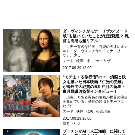
ダ・ヴィンチがモナ・リザの“ヌード
版”も描いていたことがほぼ確定？ 乳
首も肉感も超リアル！
世界一有名な絵画、万能の天才レオナ
ルド・ダ・ヴィンチ作の「モナ・リ
ザ」。少し...
ヌード
絵画
裸
モナ・リザ
2017.09.29 18:00
“モテまくる修行僧”のエロ煩悩と妖
女を描いた日本映画『仁光の受難』
が海外で大絶賛の嵐!! 注目の新星・
庭月野議啓監督インタビュー！
現在、とある異色の映画が世界の注目
を集めている。僧侶の煩悩をテーマにし
た『仁...
ヌード
妖怪
仏教
心霊現象
2017.09.29 16:00
深月ユリア
プーチンがAI（人工知能）に関して