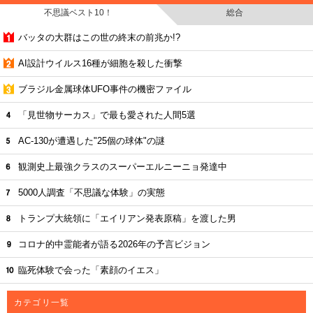
不思議ベスト10！
総合
バッタの大群はこの世の終末の前兆か!?
AI設計ウイルス16種が細胞を殺した衝撃
ブラジル金属球体UFO事件の機密ファイル
「見世物サーカス」で最も愛された人間5選
AC-130が遭遇した"25個の球体"の謎
観測史上最強クラスのスーパーエルニーニョ発達中
5000人調査「不思議な体験」の実態
トランプ大統領に「エイリアン発表原稿」を渡した男
コロナ的中霊能者が語る2026年の予言ビジョン
臨死体験で会った「素顔のイエス」
カテゴリ一覧