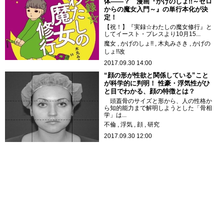
体——？ 漫画『かげのしょ!!～ゼロ
からの魔女入門～』の単行本化が決
定！
【祝！】『実録☆わたしの魔女修行』と
してイースト・プレスより10月15...
魔女
かげのしょ!!
木丸みさき
かげの
しょ!!改
2017.09.30 14:00
“顔の形が性欲と関係している”こと
が科学的に判明！ 性豪・浮気性がひ
と目でわかる、顔の特徴とは？
頭蓋骨のサイズと形から、人の性格か
ら知的能力まで解明しようとした「骨相
学」は...
不倫
浮気
顔
研究
2017.09.30 12:00