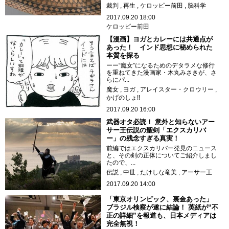
裁判
再生
ケロッピー前田
脳科学
2017.09.20 18:00
ケロッピー前田
【漫画】ヨガとカレーには共通点が
あった！ インド思想に秘められた
本質を探る
ーー“魔女”になるためのデタラメな修行
を重ねてきた漫画家・木丸みさきが、さ
らにパ...
魔女
ヨガ
アレイスター・クロウリー
かげのしょ!!
2017.09.20 16:00
武器オタ必読！ 意外と知らないアー
サー王伝説の聖剣「エクスカリバ
ー」の残念すぎる真実！
前編ではエクスカリバー発見のニュース
と、その剣の正体についてご紹介しまし
たので、...
伝説
中世
たけしな竜美
アーサー王
2017.09.20 14:00
「東京オリンピック、裏金あった」
ブラジル検察が遂に結論！ 英紙が“不
正の詳細”を報道も、日本メディアは
完全無視！