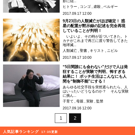
影に隠...
ヒトラー
コンゴ
虐殺
ベルギー
2017.09.17 12:00
9月23日の人類滅亡がほぼ確定！ 惑
星の配置が黙示録の記述を完全再現
していることが判明！
いよいよ、その時が近づいてきた。ト
カナがこれまで再三に渡り警告してきた
地球滅...
人類滅亡
聖書
キリスト
ニビル
2017.09.17 10:00
“5日間誰にも会わない”だけで人は発
狂することが実験で判明、怖すぎる
結果に！ ボッチ生活はこんなにも人
間を“制御不能”にする！
あらゆる社交手段を突然遮られたら、人
はいったいどうなるのか？ そんな実験
に挑ん...
子育て
母親
実験
監禁
2017.09.16 12:00
1
2
人気記事ランキング
17:35更新