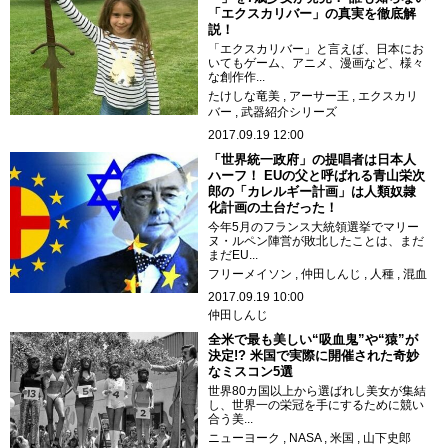
「エクスカリバー」の真実を徹底解
説！
「エクスカリバー」と言えば、日本にお
いてもゲーム、アニメ、漫画など、様々
な創作作...
たけしな竜美
アーサー王
エクスカリ
バー
武器紹介シリーズ
2017.09.19 12:00
「世界統一政府」の提唱者は日本人
ハーフ！ EUの父と呼ばれる青山栄次
郎の「カレルギー計画」は人類奴隷
化計画の土台だった！
今年5月のフランス大統領選挙でマリー
ヌ・ルペン陣営が敗北したことは、まだ
まだEU...
フリーメイソン
仲田しんじ
人種
混血
2017.09.19 10:00
仲田しんじ
全米で最も美しい“吸血鬼”や“猿”が
決定!? 米国で実際に開催された奇妙
なミスコン5選
世界80カ国以上から選ばれし美女が集結
し、世界一の栄冠を手にするために競い
合う美...
ニューヨーク
NASA
米国
山下史郎