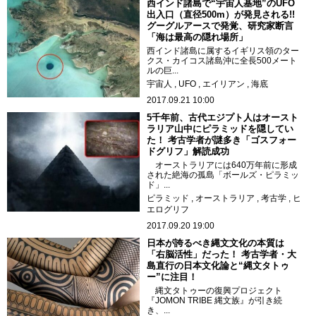
西インド諸島で“宇宙人基地”のUFO
出入口（直径500m）が発見される!!
グーグルアースで発覚、研究家断言
「海は最高の隠れ場所」
西インド諸島に属するイギリス領のター
クス・カイコス諸島沖に全長500メート
ルの巨...
宇宙人
UFO
エイリアン
海底
2017.09.21 10:00
5千年前、古代エジプト人はオースト
ラリア山中にピラミッドを隠してい
た！ 考古学者が謎多き「ゴスフォー
ドグリフ」解読成功
オーストラリアには640万年前に形成
された絶海の孤島「ボールズ・ピラミッ
ド」...
ピラミッド
オーストラリア
考古学
ヒ
エログリフ
2017.09.20 19:00
日本が誇るべき縄文文化の本質は
「右脳活性」だった！ 考古学者・大
島直行の日本文化論と“縄文タトゥ
ー”に注目！
縄文タトゥーの復興プロジェクト
『JOMON TRIBE 縄文族』が引き続
き、...