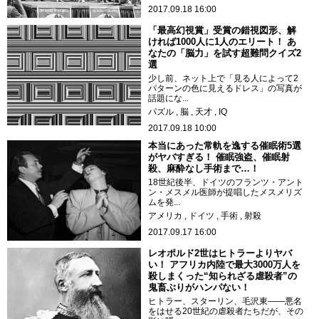
2017.09.18 16:00
「最高幻視賞」受賞の錯視図形、解
ければ1000人に1人のエリート！ あ
なたの「脳力」を試す超難問クイズ2
選
少し前、ネット上で「見る人によって2
パターンの色に見えるドレス」の写真が
話題にな...
パズル
脳
天才
IQ
2017.09.18 10:00
本当にあった常軌を逸する催眠術5選
がヤバすぎる！ 催眠強盗、催眠射
殺、麻酔なし手術まで…！
18世紀後半、ドイツのフランツ・アント
ン・メスメル医師が提唱したメスメリズ
ムを発...
アメリカ
ドイツ
手術
射殺
2017.09.17 16:00
レオポルド2世はヒトラーよりヤバ
い！ アフリカ内陸で最大3000万人を
殺しまくった“知られざる虐殺者”の
鬼畜ぶりがハンパない！
ヒトラー、スターリン、毛沢東――悪名
をはせる20世紀の虐殺者たちだが、その