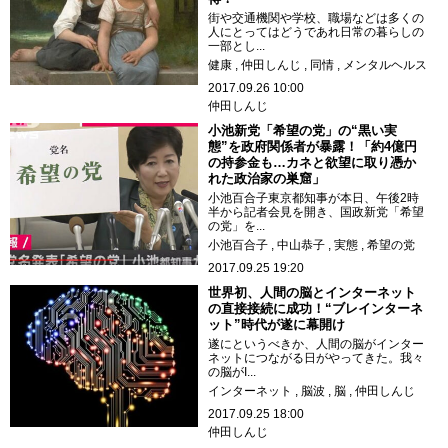
街や交通機関や学校、職場などは多くの
人にとってはどうであれ日常の暮らしの
一部とし...
健康
仲田しんじ
同情
メンタルヘルス
2017.09.26 10:00
仲田しんじ
小池新党「希望の党」の“黒い実
態”を政府関係者が暴露！「約4億円
の持参金も…カネと欲望に取り憑か
れた政治家の巣窟」
小池百合子東京都知事が本日、午後2時
半から記者会見を開き、国政新党「希望
の党」を...
小池百合子
中山恭子
実態
希望の党
2017.09.25 19:20
世界初、人間の脳とインターネット
の直接接続に成功！“ブレインターネ
ット”時代が遂に幕開け
遂にというべきか、人間の脳がインター
ネットにつながる日がやってきた。我々
の脳がI...
インターネット
脳波
脳
仲田しんじ
2017.09.25 18:00
仲田しんじ