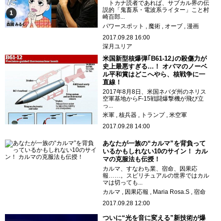
トカナ読者であれば、サブカル界の伝
説的「鬼畜系・電波系ライター」こと村
崎百郎...
パワースポット
魔術
オーブ
漫画
2017.09.28 16:00
深月ユリア
米国新型核爆弾｢B61-12｣の殺傷力が
史上最悪すぎる…！ オバマのノーベ
ル平和賞はどこへやら、核戦争に一
直線！
2017年8月8日、米国ネバダ州のネリス
空軍基地からF-15戦闘爆撃機が飛び立
っ...
米軍
核兵器
トランプ
米空軍
2017.09.28 14:00
あなたが一族の“カルマ”を背負って
いるかもしれない10のサイン！ カル
マの克服法も伝授！
カルマ、すなわち業、宿命、因果応
報……。スピリチュアルの世界ではカル
マは切っても...
カルマ
因果応報
Maria Rosa.S
宿命
2017.09.28 12:00
ついに“光を音に変える”新技術が爆