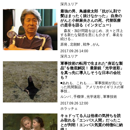
深月ユリア
最強の男、鳥越俊太郎「抗がん剤で
髪はまったく抜けなかった」 自身の
がんと小林麻央さんの死、代替医療
の是非を語る（インタビュー）
森友・加計問題をはじめ、次々と浮上
する新たな疑惑を意にも介さず、暴走を
続ける...
原発
北朝鮮
戦争
がん
2017.09.26 14:00
深月ユリア
軍事技術の転用で生まれた“身近な製
品”を徹底解説！ 最新鋭「光学迷彩」
を真っ先に導入しそうな日本の会社
も？
■あれも、これも…… 軍事技術が元にな
った民間製品 アメリカやイギリスの軍
事技...
ルンバ
手榴弾
光学迷彩
軍事技術
2017.09.26 12:00
ホラッチェ
キョドってる人は他者の気持ちを読
み取れる「エンパス人間」だったこ
とが判明！エンパス気質の特徴6に納
得！