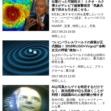
仕業だった可能性大！ ミチオ・カク
博士がテレビで超衝撃発言「気象兵
器で洪水も引き起こせる」
8月末に米テキサス州を直撃したハリケ
ーン・ハービーに続き、キューバやフロ
リダに大...
HAARP
災害
仲田しんじ
天気
2017.09.23 16:00
仲田しんじ
ついにパラレルワールドの探索が正
式開始！ 2018年LIGO×Virgoが“余剰
次元の呼吸”検知へ！
もはやパラレルワールドの存在は自明の
ことになったのかもしれない。重力波の
研究を通...
パラレルワールド
仲田しんじ
ブラッ
クホール
重力波
2017.09.23 12:00
仲田しんじ
AIは写真からゲイを特定するだけで
なく、政治思想やIQも見抜くことが
判明！顔認識AIの人物判断が怖すぎ
自分のIQ、政治観、セクシャリティー、
さらには犯罪嗜好性も見抜かれる……そ
んな事...