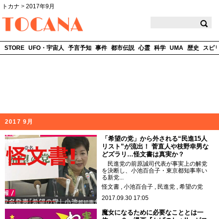
トカナ
>
2017年9月
TOCANA
STORE
UFO・宇宙人
予言予知
事件
都市伝説
心霊
科学
UMA
歴史
スピ
2017 9月
「希望の党」から外される“民進15人
リスト”が流出！ 菅直人や枝野幸男な
どズラリ…怪文書は真実か？
民進党の前原誠司代表が事実上の解党
を決断し、小池百合子・東京都知事率い
る新党...
怪文書
小池百合子
民進党
希望の党
2017.09.30 17:05
魔女になるために必要なこととは一