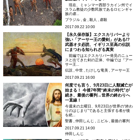
現在、ミャンマー西部ラカイン州でイ
スラム教徒の少数民族であるロヒンギャ
族の虐...
ブラジル
金
殺人
虐殺
2017.09.22 10:00
【永久保存版】エクスカリバーより
強い「アーサー王の愛剣」がある!?
武器オタ必読、イギリス至高の伝説
にまつわる知られざる真実
前編ではエクスカリバー発見のニュー
スと出てきた剣の正体、中編では『アー
サー王...
伝説
中世
たけしな竜美
アーサー王
2017.09.21 16:00
何度でも言う、9月23日に人類滅亡が
始まる！ 今後7年間“終末の時代”が
続き、最後の審判→世界の終わりへ
一直線！
今週末の土曜日、9月23日が世界の“終わ
りのはじまり”であると主張する者が後
を絶...
聖書
仲田しんじ
ニビル
最後の審判
2017.09.21 14:00
仲田しんじ