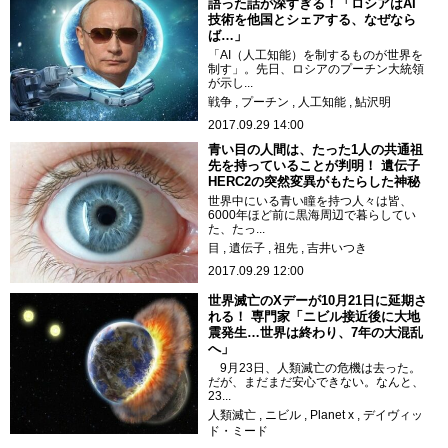
語った話が深すぎる！「ロシアはAI
技術を他国とシェアする、なぜなら
ば…」
「AI（人工知能）を制するものが世界を
制す」。先日、ロシアのプーチン大統領
が示し...
戦争
プーチン
人工知能
鮎沢明
2017.09.29 14:00
青い目の人間は、たった1人の共通祖
先を持っていることが判明！ 遺伝子
HERC2の突然変異がもたらした神秘
世界中にいる青い瞳を持つ人々は皆、
6000年ほど前に黒海周辺で暮らしてい
た、たっ...
目
遺伝子
祖先
吉井いつき
2017.09.29 12:00
世界滅亡のXデーが10月21日に延期さ
れる！ 専門家「ニビル接近後に大地
震発生…世界は終わり、7年の大混乱
へ」
9月23日、人類滅亡の危機は去った。
だが、まだまだ安心できない。なんと、
23...
人類滅亡
ニビル
Planet x
デイヴィッ
ド・ミード