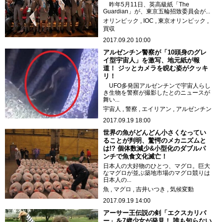
昨年5月11日、英高級紙「The
Guardian」が、東京五輪招致委員会が...
オリンピック
IOC
東京オリンピック
買収
2017.09.20 10:00
アルゼンチン警察が「10頭身のグレ
イ型宇宙人」を激写、地元紙が報
道！ ジッとカメラを睨む姿がクッキ
リ！
UFO多発国アルゼンチンで宇宙人らし
き生物を警察が撮影したとのニュースが
舞い...
宇宙人
警察
エイリアン
アルゼンチン
2017.09.19 18:00
世界の魚がどんどん小さくなってい
ることが判明、驚愕のメカニズムと
は!? 個体数減少&小型化のダブルパ
ンチで魚食文化滅亡！
日本人の大好物のひとつ、マグロ。巨大
なマグロが並ぶ築地市場のマグロ競りは
日本人の...
魚
マグロ
吉井いつき
気候変動
2017.09.19 14:00
アーサー王伝説の剣「エクスカリバ
ー」を7歳少女が発見！ 誰も知らない