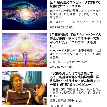
誕！ 超高速光コンピュータに向けて
技術的大ブレークスルー
光ファイバー網の普及によってデータが
光速でやり取りされるようになっても、
そのデー...
オーストラリア
光
コンピュータ
光子
2017.09.27 16:00
8年間右脳だけで生きたハーバード大
博士が激白「我々はエネルギーで繋
がっていた」「ニルヴァーナを見
た」
ハーバード大博士が、脳卒中発症中に経
験したとんでもないスピリチュアル体験
を告白。...
右脳
脳
ニルヴァーナ
脳卒中
2017.09.27 10:00
「安倍を見るだけで吐き気がす
る！」鳥越俊太郎が北朝鮮危機・国
政私物化・忖度社会・がん治療まで
一喝！ 超“怒”級インタビュー！
森友・加計問題をはじめ、次々と浮上
する新たな疑惑を意にも介さず、暴走を
続ける...
原発
北朝鮮
戦争
がん
2017.09.26 16:00