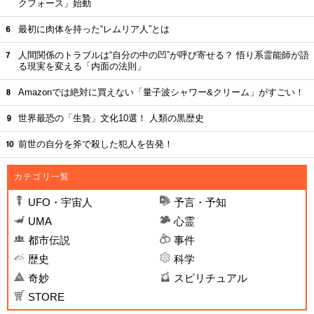
クフォース」始動
最初に肉体を持った“レムリア人”とは
人間関係のトラブルは“自分の中の凹”が呼び寄せる？ 悟り系霊能師が語
る現実を変える「内面の法則」
Amazonでは絶対に買えない「量子波シャワー&クリーム」がすごい！
世界最恐の「生贄」文化10選！ 人類の黒歴史
前世の自分を斧で殺した犯人を告発！
カテゴリ一覧
UFO・宇宙人
予言・予知
UMA
心霊
都市伝説
事件
歴史
科学
奇妙
スピリチュアル
STORE