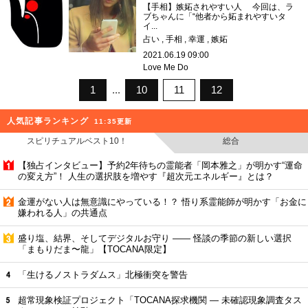
【手相】嫉妬されやすい人 今回は、ラ
ブちゃんに「“他者から妬まれやすいタ
イ...
占い
手相
幸運
嫉妬
2021.06.19 09:00
Love Me Do
1
10
11
12
人気記事ランキング
11:35更新
スピリチュアルベスト10！
総合
【独占インタビュー】予約2年待ちの霊能者「岡本雅之」が明かす“運命
の変え方”！ 人生の選択肢を増やす『超次元エネルギー』とは？
金運がない人は無意識にやっている！？ 悟り系霊能師が明かす「お金に
嫌われる人」の共通点
盛り塩、結界、そしてデジタルお守り —— 怪談の季節の新しい選択
「まもりだま〜龍」【TOCANA限定】
「生けるノストラダムス」北極衝突を警告
超常現象検証プロジェクト「TOCANA探求機関 — 未確認現象調査タス