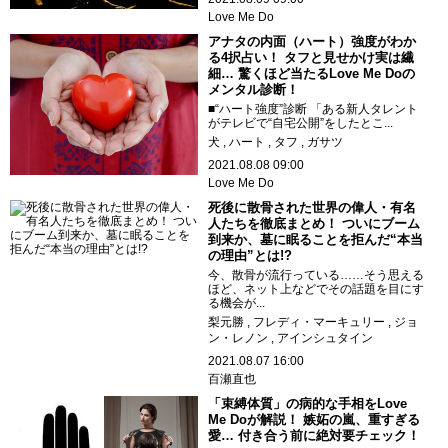
Love Me Do
アナタの内面（ハート）強度がわか
る4択占い！ タフと見せかけ実は繊
細… 驚くほど当たるLove Me Doの
メンタル診断！
■“ハート強度”診断 「ある新人タレント
がテレビで“自宅公開”をしたとこ...
犬
ハート
タフ
ガサツ
2021.08.08 09:00
Love Me Do
死後に散骨された世界の偉人・有名
人たちを徹底まとめ！ ついにブーム
到来か、墓に眠ることを拒んだ“本当
の理由”とは!?
今、散骨が流行っている……そう思える
ほど、ネット上などでその話題を目にす
る機会が...
梨元勝
フレディ・マーキュリー
ジョ
ン・レノン
アインシュタイン
2021.08.07 16:00
百瀬直也
「束縛体質」の病的な手相をLove
Me Doが解説！ 嫉妬の嵐、重すぎる
愛… 付き合う前に絶対要チェック！