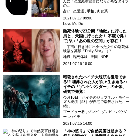
んに「恋愛経験豊富になりがちなタイプ
の...
占い
恋愛運
手相
肉食系
2021.07.17 09:00
Love Me Do
臨死体験で23分間「地獄」に行った
男と、天国に行った女！ 不潔で臭く
て汚い「あの世の空間」が存在！
宇宙に行き神に出会った女性の臨死体
験談を英紙「Daily Star」（７...
地獄
臨死体験
天国
NDE
2021.07.16 18:00
暗殺されたハイチ大統領も復活でき
る!? 埋葬された人が次々生き返るハ
イチの「ゾンビパウダー」の正体、
研究で発覚！
今月10日、ハイチのジョブネル・モイー
ズ大統領（53）が自宅で暗殺された。一
緒に...
ブードゥー教
ゾンビ
ゾンビ・パウダ
ー
ハイチ
2021.07.15 14:00
「神の怒り」で自然災害は起きる!?
祭りを観光化、人身御供を止めたら