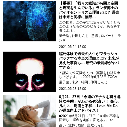
【重要】「我々の意識が時間と空間
と現実を生んでいる」ランザ博士の
バイオセントリズム理論とは？ 過去
は未来と同様に無限…
この世界、この宇宙は我々がいなくとも
このようなものなのだろうか。ある科学
者によれ...
量子論
仲田しんじ
意識
ロバート・ラ
ンザ
2021.06.24 12:00
臨死体験で過去の人生がフラッシュ
バックする本当の理由とは!? 未来が
見えた事例も… 研究の最前線がヤバ
すぎる！
＊謹んで立花隆さんのご冥福をお祈り申
し上げます。（2021年6月23日 TOCA...
量子論
未来
時間
仲田しんじ
2021.06.23 12:00
6月21～27日「今週のアナタを襲う危
険な事態」がわかる4択占い！ 傷心、
凡ミス、周囲と不和… Love Me Do
が運気向上アドバイス！
■2021年6月21日～27日「今週の不幸を
回避し、運命を劇的に変える」占い...
占い
泥棒
危険
座敷わらし