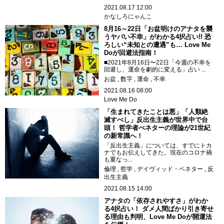
2021.08.17 12:00
かなしろにゃんこ
8月16～22日「お盆明けのアナタを襲
うヤバい不幸」がわかる4択占い!! 恐
ろしい“未知との遭遇”も… Love Me
Doが回避法指南！
■2021年8月16日〜22日「今週の不幸を
回避し、運命を劇的に変える」占い ...
お盆
数字
運命
不幸
2021.08.16 08:00
Love Me Do
「生まれてきたことは悪」「人類絶
滅すべし」反出生主義が世界中で台
頭！ 哲学者べネターの理論が21世紀
の新常識へ！
「反出生主義」については、すでにトカ
ナでもお伝えしてきた。現在のコロナ禍
も重なっ...
倫理
哲学
デイヴィッド・ベネター
反
出生主義
2021.08.15 14:00
アナタの「依存されやすさ」がわか
る4択占い！ ダメ人間ばかり引き寄せ
る理由も判明、Love Me Doが開運法