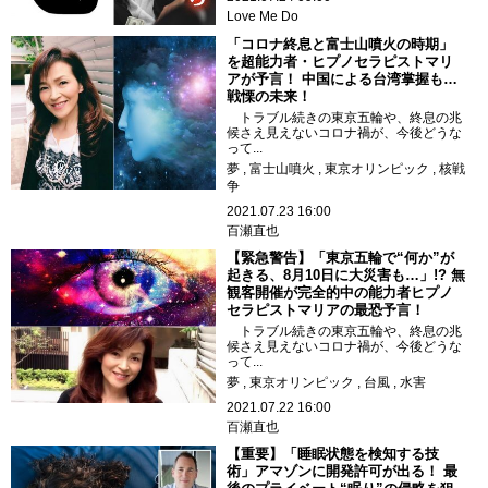
Love Me Do
「コロナ終息と富士山噴火の時期」
を超能力者・ヒプノセラピストマリ
アが予言！ 中国による台湾掌握も…
戦慄の未来！
トラブル続きの東京五輪や、終息の兆
候さえ見えないコロナ禍が、今後どうな
って...
夢
富士山噴火
東京オリンピック
核戦
争
2021.07.23 16:00
百瀬直也
【緊急警告】「東京五輪で“何か”が
起きる、8月10日に大災害も…」!? 無
観客開催が完全的中の能力者ヒプノ
セラピストマリアの最恐予言！
トラブル続きの東京五輪や、終息の兆
候さえ見えないコロナ禍が、今後どうな
って...
夢
東京オリンピック
台風
水害
2021.07.22 16:00
百瀬直也
【重要】「睡眠状態を検知する技
術」アマゾンに開発許可が出る！ 最