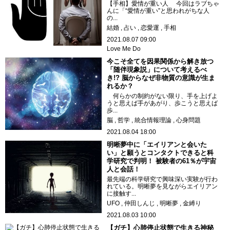
【手相】愛情が重い人 今回はラブちゃ
んに「“愛情が重い”と思われがちな人
の...
結婚
占い
恋愛運
手相
2021.08.07 09:00
Love Me Do
今こそ全てを因果関係から解き放つ
「随伴現象説」について考えるべ
き!? 脳からなぜ非物質の意識が生ま
れるか？
何らかの制約がない限り、手を上げよ
うと思えば手があがり、歩こうと思えば
歩...
脳
哲学
統合情報理論
心身問題
2021.08.04 18:00
明晰夢中に「エイリアンと会いた
い」と願うとコンタクトできると科
学研究で判明！ 被験者の61％が宇宙
人と会話！
最先端の科学研究で興味深い実験が行わ
れている。明晰夢を見ながらエイリアン
に接触す...
UFO
仲田しんじ
明晰夢
金縛り
2021.08.03 10:00
【ガチ】心肺停止状態で生きる神秘