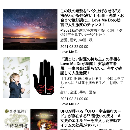
この秋の運勢を“バク上げさせる”方
法がわかる4択占い！ 仕事・恋愛・お
金まで絶好調に… Love Me Doの助
言で人生激変のチャンス！
■“2021秋の運気”を左右する〇〇性 「夕
焼け空を見ていた子どもたち...
恋愛
運気
学習
秋
2021.08.22 09:00
Love Me Do
「凄まじい財運の持ち主」の手相を
Love Me Doが暴露！ 実は経営者
肌、一生お金に困らない… 今すぐ確
認して人生激変！
【手相】財運に恵まれる手 今回はラブ
ちゃんに「財運を掴める手相」を聞いて
み...
占い
金運
手相
運命
2021.08.21 09:00
Love Me Do
UFOが呼べる「UFO・宇宙銀行カー
ド」が存在する!? 龍使いの天才・A
女史のエネルギーを注入した波動ア
イテムの効果がヤバい！