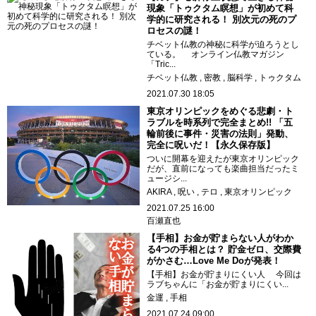
現象「トゥクタム瞑想」が初めて科
学的に研究される！ 別次元の死のプ
ロセスの謎！
チベット仏教の神秘に科学が迫ろうとし
ている。 オンライン仏教マガジン
「Tric...
チベット仏教
密教
脳科学
トゥクタム
2021.07.30 18:05
東京オリンピックをめぐる悲劇・ト
ラブルを時系列で完全まとめ!! 「五
輪前後に事件・災害の法則」発動、
完全に呪いだ！【永久保存版】
ついに開幕を迎えたが東京オリンピック
だが、直前になっても楽曲担当だったミ
ュージシ...
AKIRA
呪い
テロ
東京オリンピック
2021.07.25 16:00
百瀬直也
【手相】お金が貯まらない人がわか
る4つの手相とは？ 貯金ゼロ、交際費
がかさむ…Love Me Doが発表！
【手相】お金が貯まりにくい人 今回は
ラブちゃんに「お金が貯まりにくい...
金運
手相
2021.07.24 09:00