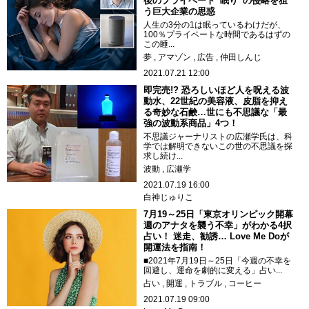
後のプライベート“眠り”の侵略を狙
う巨大企業の思惑
人生の3分の1は眠っているわけだが、
100％プライベートな時間であるはずの
この睡...
夢
アマゾン
広告
仲田しんじ
2021.07.21 12:00
即完売!? 恐ろしいほど人を呪える波
動水、22世紀の美容液、皮脂を抑え
る奇妙な石鹸…世にも不思議な「最
強の波動系商品」4つ！
不思議ジャーナリストの広瀬学氏は、科
学では解明できないこの世の不思議を探
求し続け...
波動
広瀬学
2021.07.19 16:00
白神じゅりこ
7月19～25日「東京オリンピック開幕
週のアナタを襲う不幸」がわかる4択
占い！ 迷走、勧誘… Love Me Doが
開運法を指南！
■2021年7月19日～25日「今週の不幸を
回避し、運命を劇的に変える」占い...
占い
開運
トラブル
コーヒー
2021.07.19 09:00