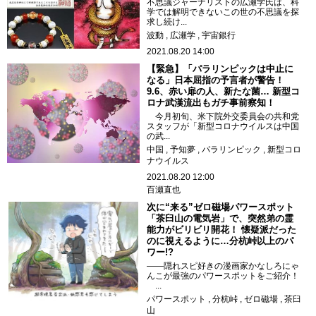
不思議ジャーナリストの広瀬学氏は、科
学では解明できないこの世の不思議を探
求し続け...
波動
広瀬学
宇宙銀行
2021.08.20 14:00
【緊急】「パラリンピックは中止に
なる」日本屈指の予言者が警告！
9.6、赤い扉の人、新たな菌… 新型コ
ロナ武漢流出もガチ事前察知！
今月初旬、米下院外交委員会の共和党
スタッフが「新型コロナウイルスは中国
の武...
中国
予知夢
パラリンピック
新型コロ
ナウイルス
2021.08.20 12:00
百瀬直也
次に“来る”ゼロ磁場パワースポット
「茶臼山の電気岩」で、突然弟の霊
能力がビリビリ開花！ 懐疑派だった
のに視えるように…分杭峠以上のパ
ワー!?
――隠れスピ好きの漫画家かなしろにゃ
んこが最強のパワースポットをご紹介！
...
パワースポット
分杭峠
ゼロ磁場
茶臼
山