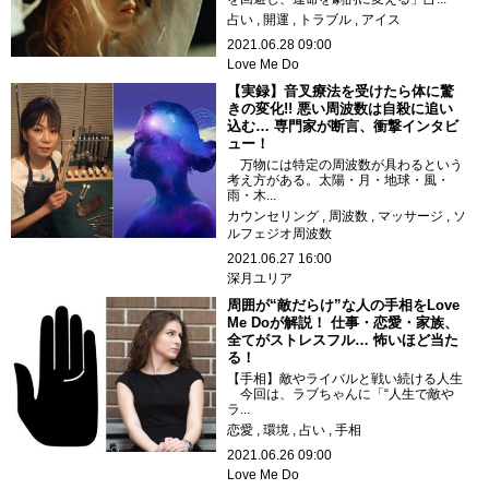
占い
開運
トラブル
アイス
2021.06.28 09:00
Love Me Do
【実録】音叉療法を受けたら体に驚
きの変化!! 悪い周波数は自殺に追い
込む… 専門家が断言、衝撃インタビ
ュー！
万物には特定の周波数が具わるという
考え方がある。太陽・月・地球・風・
雨・木...
カウンセリング
周波数
マッサージ
ソ
ルフェジオ周波数
2021.06.27 16:00
深月ユリア
周囲が“敵だらけ”な人の手相をLove
Me Doが解説！ 仕事・恋愛・家族、
全てがストレスフル… 怖いほど当た
る！
【手相】敵やライバルと戦い続ける人生
今回は、ラブちゃんに「“人生で敵や
ラ...
恋愛
環境
占い
手相
2021.06.26 09:00
Love Me Do