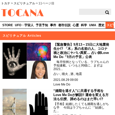
トカナ
>
スピリチュアル
>
11ページ目
TOCANA
STORE
UFO・宇宙人
予言予知
事件
都市伝説
心霊
科学
UMA
歴史
スピ
スピリチュアル Articles
【緊急警告】9月13～15日に大地震発
生か!? 「木」系の名前の人、コロナ
禍と政治にヤバい異変… 占い師Love
Me Do「9月の予言」公表
毎月恒例となっている、ラブちゃんの
予知連載。いつもと同様に、まずは
2021...
占い
噴火
酒
地震
2021.08.29 09:00
Love Me Do
“婚期を逃す人”に共通する手相を
Love Me Doが解説!! 運命を変える方
法も伝授、諦めるのはまだ早い!?
【手相】結婚したくても婚期を逃しがち
な手 今回はラブちゃんに「“結婚し
た...