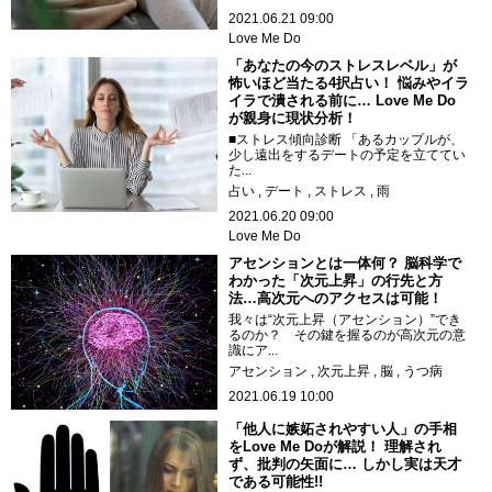
2021.06.21 09:00
Love Me Do
「あなたの今のストレスレベル」が
怖いほど当たる4択占い！ 悩みやイラ
イラで潰される前に… Love Me Do
が親身に現状分析！
■ストレス傾向診断 「あるカップルが、
少し遠出をするデートの予定を立ててい
た...
占い
デート
ストレス
雨
2021.06.20 09:00
Love Me Do
アセンションとは一体何？ 脳科学で
わかった「次元上昇」の行先と方
法…高次元へのアクセスは可能！
我々は“次元上昇（アセンション）”でき
るのか？ その鍵を握るのが高次元の意
識にア...
アセンション
次元上昇
脳
うつ病
2021.06.19 10:00
「他人に嫉妬されやすい人」の手相
をLove Me Doが解説！ 理解され
ず、批判の矢面に… しかし実は天才
である可能性!!