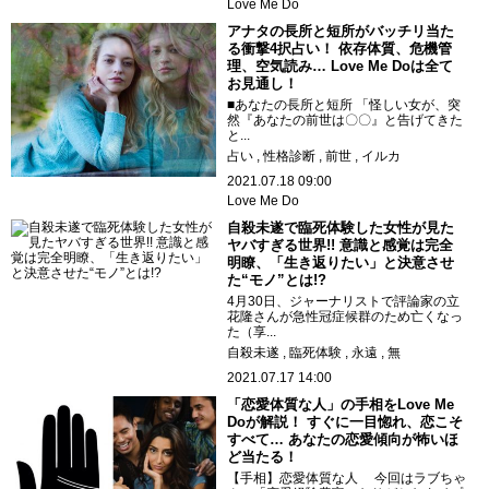
Love Me Do
アナタの長所と短所がバッチリ当た
る衝撃4択占い！ 依存体質、危機管
理、空気読み… Love Me Doは全て
お見通し！
■あなたの長所と短所 「怪しい女が、突
然『あなたの前世は〇〇』と告げてきた
と...
占い
性格診断
前世
イルカ
2021.07.18 09:00
Love Me Do
自殺未遂で臨死体験した女性が見た
ヤバすぎる世界!! 意識と感覚は完全
明瞭、「生き返りたい」と決意させ
た“モノ”とは!?
4月30日、ジャーナリストで評論家の立
花隆さんが急性冠症候群のため亡くなっ
た（享...
自殺未遂
臨死体験
永遠
無
2021.07.17 14:00
「恋愛体質な人」の手相をLove Me
Doが解説！ すぐに一目惚れ、恋こそ
すべて… あなたの恋愛傾向が怖いほ
ど当たる！
【手相】恋愛体質な人 今回はラブちゃ