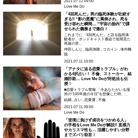
2021.07.12 09:00
Love Me Do
「4回死んだ」男の臨死体験が壮絶す
ぎる!! “影の悪魔”に罵倒され、死を
受け容れた瞬間… “宇宙の胎内”で課
せられた義務まで激白！
これまでに「4回死んだ」と語る臨死体
験者が、ポッドキャスト番組で垣間見た
死後の世...
仲田しんじ
臨死体験
コカイン
体外離
脱
2021.07.11 10:00
「アナタに迫る恋愛トラブル」がわ
かる4択占い！ 不倫、ストーカー、結
婚詐欺… Love Me Doが対処法も伝
授！
■恋愛トラブル警報 「今あなたがいる場
所の“100年後の今日”を想像した時、...
結婚
占い
恋愛運
不倫
2021.07.11 09:00
Love Me Do
「逆境に負けず成功をつかめる人」
の手相をLove Me Doが解説!! 直感力
やカリスマ性も… 活躍しやすい分野
までズバリ助言！