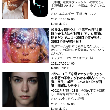
【手相】逆境やプレッシャーの中でこそ
本領発揮できる人 今回は、ラブちゃん
に...
占い
エネルギー
手相
カリスマ
2021.07.10 09:00
Love Me Do
松果体を活性化して“第三の目”を開
眼させる方法が判明！ アレを眉間に
貼るだけで… 1～2週目で霊が見え、
3週目で壁が溶ける!?
ヨガブームが日本に到来して久しい。し
かし、この国のヨガ愛好者のうち、いっ
たいどれ...
チャクラ
ヨガ
サイキック
脳
2021.07.05 14:00
Maria Rosa.S
7月5～11日「今週アナタに降りかか
る最悪の不幸」がわかる4択占い！ 出
費、喪失、威圧… Love Me Doが回
避・開運法も伝授！
■2021年7月5～11日「今週の不幸を回避
し、運命を劇的に変える」占い ...
占い
お金
アイス
秘密
2021.07.05 09:00
Love Me Do