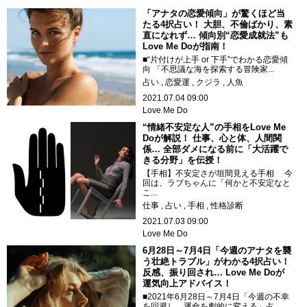
「アナタの恋愛傾向」が驚くほど当
たる4択占い！ 大胆、不倫ばかり、素
直になれず… 傾向別“恋愛成就法”も
Love Me Doが指南！
■“片付けが上手 or 下手”でわかる恋愛傾
向 「不思議な海を探索する冒険家...
占い
恋愛運
クジラ
人魚
2021.07.04 09:00
Love Me Do
“情緒不安定な人”の手相をLove Me
Doが解説！ 仕事、心と体、人間関
係… 全部ダメになる前に「大活躍で
きる分野」を伝授！
【手相】不安定さが垣間見える手相 今
回は、ラブちゃんに「何かと不安定なと
こ...
仕事
占い
手相
性格診断
2021.07.03 09:00
Love Me Do
6月28日～7月4日「今週のアナタを襲
う壮絶トラブル」がわかる4択占い！
反感、振り回され… Love Me Doが
運気向上アドバイス！
■2021年6月28日～7月4日「今週の不幸
を回避し、運命を劇的に変える」占...