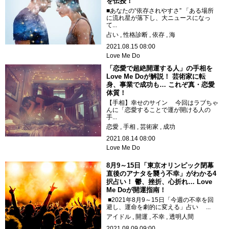
を伝授！
■あなたの“依存されやすさ” 「ある場所
に流れ星が落下し、大ニュースになっ
て...
占い
性格診断
依存
海
2021.08.15 08:00
Love Me Do
「恋愛で超絶開運する人」の手相を
Love Me Doが解説！ 芸術家に転
身、事業で成功も… これぞ真・恋愛
体質！
【手相】幸せのサイン 今回はラブちゃ
んに「恋愛することで運が開ける人の
手...
恋愛
手相
芸術家
成功
2021.08.14 08:00
Love Me Do
8月9～15日「東京オリンピック閉幕
直後のアナタを襲う不幸」がわかる4
択占い！ 鬱、挫折、心折れ… Love
Me Doが開運指南！
■2021年8月9～15日「今週の不幸を回
避し、運命を劇的に変える」占い ...
アイドル
開運
不幸
透明人間
2021.08.09 09:00