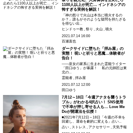
1100人以上が死亡… インドネシアの
怖すぎる実例を解説！
「神の怒りで火山は本当に噴火するの
か？」誰もがそのような疑問を持たざる
を得ない出...
ヒンドゥー教
祭り
火山
噴火
2021.07.14 16:00
百瀬直也
ダークサイドに堕ちた「拝み屋」の
実態！ 呪いと祈りと悪魔…体験者が
告白！
――巫女の家系に生まれた霊能ライター
「田口ゆう」が暴露！ 私の元師匠は東
北の...
霊能者
拝み屋
2021.07.12 12:00
田口ゆう
7月12～18日「今週アナタを襲うトラ
ブル」がわかる4択占い！ SNS使用
で不幸が押し寄せる人も… Love Me
Doが開運法を伝授！
■2021年7月12日～18日「今週の不幸を
回避し、運命を劇的に変える」占い...
占い
ストレス
アクセサリー
天気予報