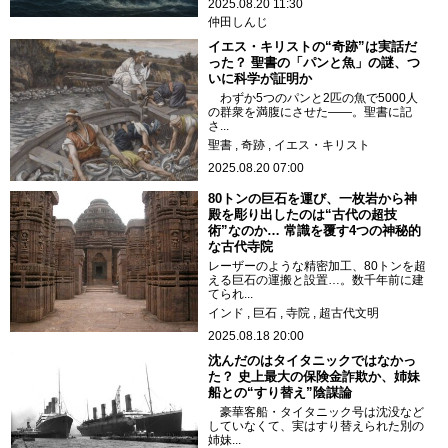
2025.08.20 11:30
仲田しんじ
イエス・キリストの“奇跡”は実話だ
った？ 聖書の「パンと魚」の謎、つ
いに科学が証明か
わずか5つのパンと2匹の魚で5000人
の群衆を満腹にさせた――。聖書に記
さ...
聖書
奇跡
イエス・キリスト
2025.08.20 07:00
80トンの巨石を運び、一枚岩から神
殿を彫り出したのは“古代の超技
術”なのか… 常識を覆す4つの神秘的
な古代寺院
レーザーのような精密加工、80トンを超
える巨石の運搬と設置…。数千年前に建
てられ...
インド
巨石
寺院
超古代文明
2025.08.18 20:00
沈んだのはタイタニックではなかっ
た？ 史上最大の保険金詐欺か、姉妹
船との“すり替え”陰謀論
豪華客船・タイタニック号は沈没など
していなくて、実はすり替えられた別の
姉妹...