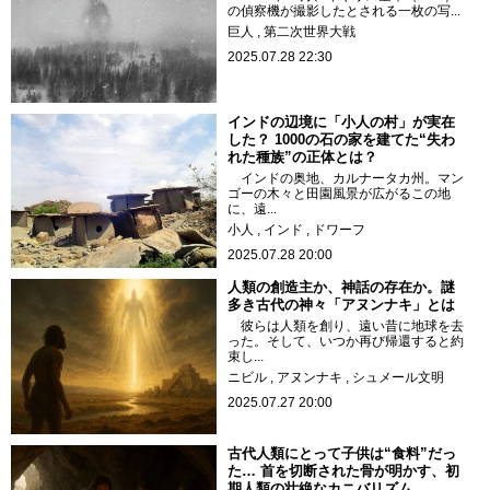
の偵察機が撮影したとされる一枚の写...
巨人
第二次世界大戦
2025.07.28 22:30
インドの辺境に「小人の村」が実在
した？ 1000の石の家を建てた“失わ
れた種族”の正体とは？
インドの奥地、カルナータカ州。マン
ゴーの木々と田園風景が広がるこの地
に、遠...
小人
インド
ドワーフ
2025.07.28 20:00
人類の創造主か、神話の存在か。謎
多き古代の神々「アヌンナキ」とは
彼らは人類を創り、遠い昔に地球を去
った。そして、いつか再び帰還すると約
束し...
ニビル
アヌンナキ
シュメール文明
2025.07.27 20:00
古代人類にとって子供は“食料”だっ
た… 首を切断された骨が明かす、初
期人類の壮絶なカニバリズム