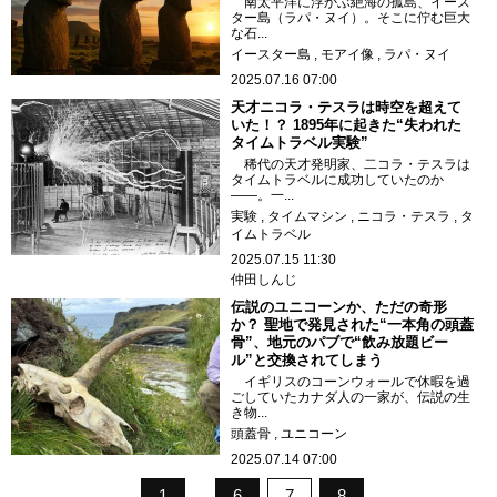
南太平洋に浮かぶ絶海の孤島、イース
ター島（ラパ・ヌイ）。そこに佇む巨大
な石...
イースター島
モアイ像
ラパ・ヌイ
2025.07.16 07:00
天才ニコラ・テスラは時空を超えて
いた！？ 1895年に起きた“失われた
タイムトラベル実験”
稀代の天才発明家、二コラ・テスラは
タイムトラベルに成功していたのか
――。一...
実験
タイムマシン
ニコラ・テスラ
タ
イムトラベル
2025.07.15 11:30
仲田しんじ
伝説のユニコーンか、ただの奇形
か？ 聖地で発見された“一本角の頭蓋
骨”、地元のパブで“飲み放題ビー
ル”と交換されてしまう
イギリスのコーンウォールで休暇を過
ごしていたカナダ人の一家が、伝説の生
き物...
頭蓋骨
ユニコーン
2025.07.14 07:00
1
6
7
8