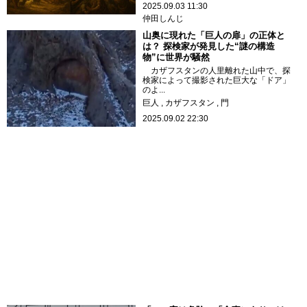
2025.09.03 11:30
仲田しんじ
山奥に現れた「巨人の扉」の正体と
は？ 探検家が発見した“謎の構造
物”に世界が騒然
カザフスタンの人里離れた山中で、探
検家によって撮影された巨大な「ドア」
のよ...
巨人
カザフスタン
門
2025.09.02 22:30