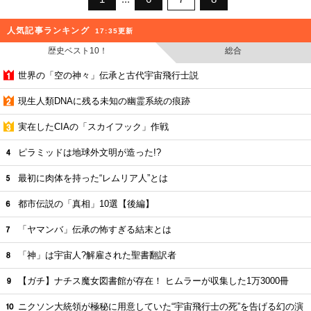
人気記事ランキング
17:35更新
歴史ベスト10！
総合
世界の「空の神々」伝承と古代宇宙飛行士説
現生人類DNAに残る未知の幽霊系統の痕跡
実在したCIAの「スカイフック」作戦
ピラミッドは地球外文明が造った!?
最初に肉体を持った“レムリア人”とは
都市伝説の「真相」10選【後編】
「ヤマンバ」伝承の怖すぎる結末とは
「神」は宇宙人?解雇された聖書翻訳者
【ガチ】ナチス魔女図書館が存在！ ヒムラーが収集した1万3000冊
ニクソン大統領が極秘に用意していた“宇宙飛行士の死”を告げる幻の演