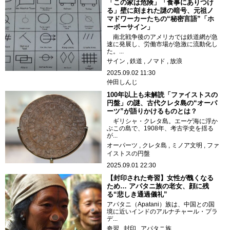
「この家は危険」「食事にありつけ
る」壁に刻まれた謎の暗号、元祖ノ
マドワーカーたちの“秘密言語”「ホ
ーボーサイン」
南北戦争後のアメリカでは鉄道網が急
速に発展し、労働市場が急激に流動化し
た。...
サイン
鉄道
ノマド
放浪
2025.09.02 11:30
仲田しんじ
100年以上も未解読「ファイストスの
円盤」の謎、古代クレタ島の“オーパ
ーツ”が語りかけるものとは？
ギリシャ・クレタ島。エーゲ海に浮か
ぶこの島で、1908年、考古学史を揺る
が...
オーパーツ
クレタ島
ミノア文明
ファ
イストスの円盤
2025.09.01 22:30
【封印された奇習】女性が醜くなる
ため… アパタニ族の老女、顔に残
る“悲しき通過儀礼”
アパタニ（Apatani）族は、中国との国
境に近いインドのアルナチャール・プラ
デ...
奇習
封印
アパタニ族