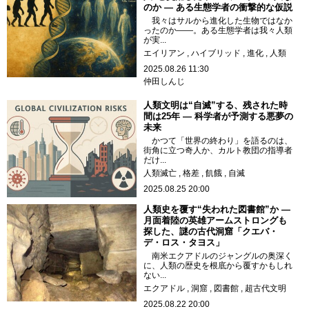
のか ― ある生態学者の衝撃的な仮説
我々はサルから進化した生物ではなか
ったのか――。ある生態学者は我々人類
が実...
エイリアン
ハイブリッド
進化
人類
2025.08.26 11:30
仲田しんじ
人類文明は“自滅”する、残された時
間は25年 ― 科学者が予測する悪夢の
未来
かつて「世界の終わり」を語るのは、
街角に立つ奇人か、カルト教団の指導者
だけ...
人類滅亡
格差
飢餓
自滅
2025.08.25 20:00
人類史を覆す“失われた図書館”か ―
月面着陸の英雄アームストロングも
探した、謎の古代洞窟「クエバ・
デ・ロス・タヨス」
南米エクアドルのジャングルの奥深く
に、人類の歴史を根底から覆すかもしれ
ない...
エクアドル
洞窟
図書館
超古代文明
2025.08.22 20:00