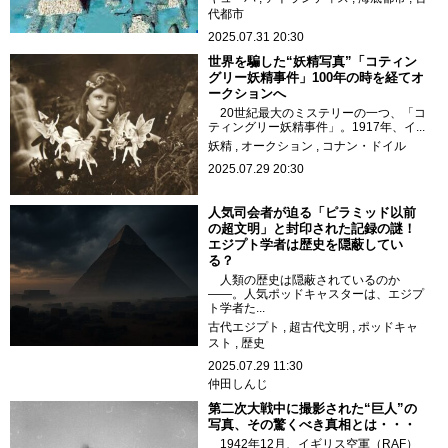
代都市
2025.07.31 20:30
世界を騙した“妖精写真”「コティン
グリー妖精事件」100年の時を経てオ
ークションへ
20世紀最大のミステリーの一つ、「コ
ティングリー妖精事件」。1917年、イ...
妖精
オークション
コナン・ドイル
2025.07.29 20:30
人気司会者が迫る「ピラミッド以前
の超文明」と封印された記録の謎！
エジプト学者は歴史を隠蔽してい
る？
人類の歴史は隠蔽されているのか
――。人気ポッドキャスターは、エジプ
ト学者た...
古代エジプト
超古代文明
ポッドキャ
スト
歴史
2025.07.29 11:30
仲田しんじ
第二次大戦中に撮影された“巨人”の
写真、その驚くべき真相とは・・・
1942年12月、イギリス空軍（RAF）