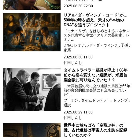
2025.08.30 22:30
リアル“ダ・ヴィンチ・コード”か…
500年の時を超え、天才の“本物の
DNA”を追うプロジェクト
『モナ・リザ』をはじめとするルネサン
スを代表する中世イタリアの芸術家、レ
オナ...
DNA
レオナルド・ダ・ヴィンチ
子孫
家系
2025.08.30 11:30
仲田しんじ
タイムトラベラー疑惑が浮上！66年
前から姿を変えない通訳が、米露首
脳会談に写り込んでいた！？
米露首脳の間に立つ通訳の男性は66年
前の突発的巨頭会談にも立ち会ってい
た“...
プーチン
タイムトラベラー
トランプ
通訳
2025.08.29 11:30
仲田しんじ
世界中に散らばる「空飛ぶ神」の
謎、古代遺跡は宇宙人の来訪を記録
していたのか？