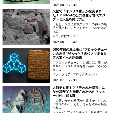
2025.08.02 22:30
火星で「オシリス像」が発見され
た！？ NASAの公式画像が古代エジ
プトと火星を結ぶのか
もし、火星に古代エジプトの神々の痕
跡が残されていたとしたら、あなたはど
う思...
火星
古代エジプト
2025.08.01 22:30
5000年前の粘土板に“ブロックチェー
ンの原型”があった？古代メソポタミ
アの驚くべき記録術
「ブロックチェーン」と聞けば、誰もが
最新のデジタル技術を思い浮かべるだろ
う。...
メソポタミア
ブロックチェーン
2025.07.31 22:30
人類史を覆す？「失われた都市」は
なぜ25年間も無視されたのか？キュ
ーバ沖に眠る謎
人類の歴史を根底から覆すかもしれな
い古代の都市。もし、そんな遺跡が発見
され...
キューバ
アトランティス
海底都市
古