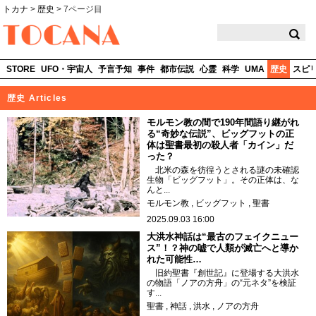
トカナ
>
歴史
>
7ページ目
TOCANA
STORE
UFO・宇宙人
予言予知
事件
都市伝説
心霊
科学
UMA
歴史
スピ
歴史 Articles
モルモン教の間で190年間語り継がれ
る“奇妙な伝説”、ビッグフットの正
体は聖書最初の殺人者「カイン」だ
った？
北米の森を彷徨うとされる謎の未確認
生物「ビッグフット」。その正体は、な
んと...
モルモン教
ビッグフット
聖書
2025.09.03 16:00
大洪水神話は“最古のフェイクニュー
ス”！？神の嘘で人類が滅亡へと導か
れた可能性…
旧約聖書『創世記』に登場する大洪水
の物語「ノアの方舟」の“元ネタ”を検証
す...
聖書
神話
洪水
ノアの方舟