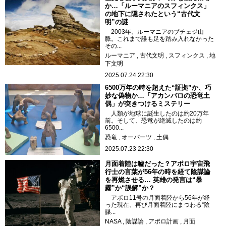
か…「ルーマニアのスフィンクス」
の地下に隠されたという“古代文
明”の謎
2003年、ルーマニアのブチェジ山
脈。これまで誰も足を踏み入れなかった
その...
ルーマニア
古代文明
スフィンクス
地
下文明
2025.07.24 22:30
6500万年の時を超えた“証拠”か、巧
妙な偽物か…「アカンバロの恐竜土
偶」が突きつけるミステリー
人類が地球に誕生したのは約20万年
前。そして、恐竜が絶滅したのは約
6500...
恐竜
オーパーツ
土偶
2025.07.23 22:30
月面着陸は嘘だった？アポロ宇宙飛
行士の言葉が56年の時を経て陰謀論
を再燃させる… 英雄の発言は“暴
露”か“誤解”か？
アポロ11号の月面着陸から56年が経
った現在、再び月面着陸にまつわる“陰
謀...
NASA
陰謀論
アポロ計画
月面