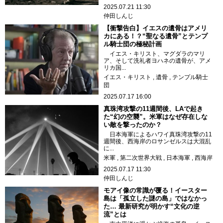
2025.07.21 11:30
仲田しんじ
【衝撃告白】イエスの遺骨はアメリ
カにある！？“聖なる遺骨”とテンプ
ル騎士団の極秘計画
イエス・キリスト、マグダラのマリ
ア、そして洗礼者ヨハネの遺骨が、アメ
リカ国...
イエス・キリスト
遺骨
テンプル騎士
団
2025.07.17 16:00
真珠湾攻撃の11週間後、LAで起き
た“幻の空襲”。米軍はなぜ存在しな
い敵を撃ったのか？
日本海軍によるハワイ真珠湾攻撃の11
週間後、西海岸のロサンゼルスは大混乱
に...
米軍
第二次世界大戦
日本海軍
西海岸
2025.07.17 11:30
仲田しんじ
モアイ像の常識が覆る！イースター
島は「孤立した謎の島」ではなかっ
た… 最新研究が明かす“文化の逆
流”とは