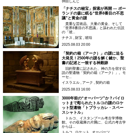
仲田しんじ
「ナチスの秘宝」探索が再開 — ポー
ランドの森に眠る“世界8番目の不思
議”と黄金の謎
貴重な芸術品、大量の黄金、そして
「世界8番目の不思議」と謳われた伝説
の「琥...
ナチス
財宝
琥珀
2025.08.03 20:00
「契約の箱（アーク）」の謎に迫る
大発見！2500年の謎を解く鍵か、聖
書の記述と一致する神殿跡
旧約聖書に記された、神の力を宿す伝
説の聖遺物「契約の箱（アーク）」。モ
ーセ...
イスラエル
アーク
契約の箱
2025.08.03 16:00
3000年前の“オーパーツ”か？パイロ
ットまで彫られたトルコの謎のロケ
ット型遺物「トプラッカレ・スペー
スシャトル」
トルコ、イスタンブール考古学博物
館。その収蔵庫の片隅に、公式の考古学
からは...
トルコ
ロケット
オーパーツ