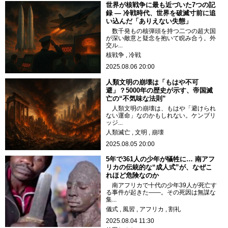
世界が核戦争に最も近づいた7つの記
録 — 冷戦時代、世界を破滅寸前に追
い込んだ「ありえない失態」
数千発もの核弾頭を持つ二つの超大国
が深い敵意と疑念を抱いて睨み合う。外
交ル...
核戦争
冷戦
2025.08.06 20:00
人類文明の崩壊は「もはや不可
避」？5000年の歴史が示す、帝国滅
亡の“不気味な法則”
人類文明の崩壊は、もはや「避けられ
ない運命」なのかもしれない。ケンブリ
ッジ...
人類滅亡
文明
崩壊
2025.08.05 20:00
5年で361人の少年が犠牲に… 南アフ
リカの伝統的な“成人式”が、なぜこ
れほど危険なのか
南アフリカで十代の少年39人が死亡す
る事件が起きた――。その死因は無謀な
集...
儀式
風習
アフリカ
割礼
2025.08.04 11:30