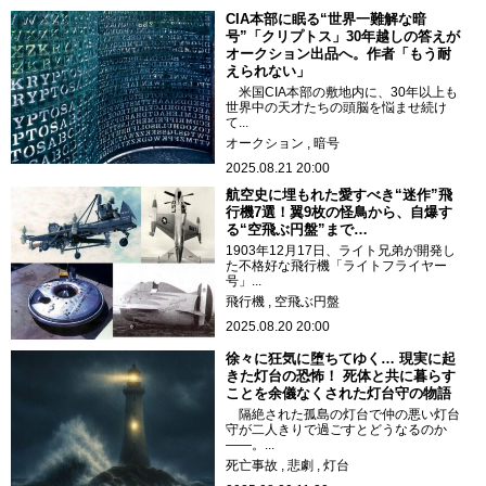
CIA本部に眠る“世界一難解な暗
号”「クリプトス」30年越しの答えが
オークション出品へ。作者「もう耐
えられない」
米国CIA本部の敷地内に、30年以上も
世界中の天才たちの頭脳を悩ませ続け
て...
オークション
暗号
2025.08.21 20:00
航空史に埋もれた愛すべき“迷作”飛
行機7選！翼9枚の怪鳥から、自爆す
る“空飛ぶ円盤”まで…
1903年12月17日、ライト兄弟が開発し
た不格好な飛行機「ライトフライヤー
号」...
飛行機
空飛ぶ円盤
2025.08.20 20:00
徐々に狂気に堕ちてゆく… 現実に起
きた灯台の恐怖！ 死体と共に暮らす
ことを余儀なくされた灯台守の物語
隔絶された孤島の灯台で仲の悪い灯台
守が二人きりで過ごすとどうなるのか
――。...
死亡事故
悲劇
灯台