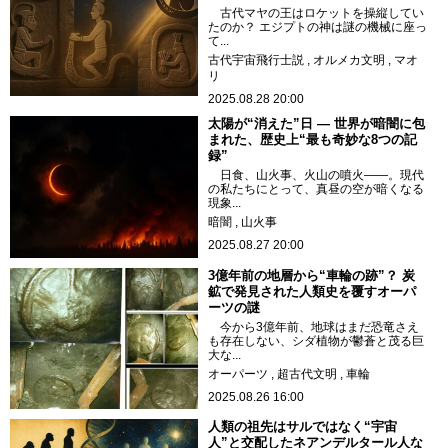
古代マヤの王はロケットを操縦してい
たのか？ エジプトの神は謎の機械に座っ
て...
古代宇宙飛行士説
オルメカ文明
マオ
リ
2025.08.28 20:00
太陽が“消えた”日 ― 世界が暗闇に包
まれた、歴史上“最も奇妙な8つの記
録”
日食、山火事、火山の噴火――。現代
の私たちにとって、真昼の空が暗くなる
現象...
暗闇
山火事
2025.08.27 20:00
3億年前の地層から“車輪の跡”？ 炭
鉱で発見された人類史を覆すオーパ
ーツの謎
今から3億年前、地球はまだ恐竜さえ
も存在しない、シダ植物が鬱蒼と茂る巨
大な...
オーパーツ
超古代文明
車輪
2025.08.26 16:00
人類の祖先はサルではなく“宇宙
人”と交配したネアンデルタール人な