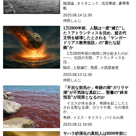
陰謀論
タイタニック
沈没事故
豪華客
船
2025.08.14 11:30
仲田しんじ
1万2800年前、人類は一度“滅亡”し
た？アトランティスを沈め、超古代
文明を破壊したとされる「ヤンガー
ドリアス衝突仮説」の“新たな証
拠”か
1万2800年前の地球に何が起きたのか
――。伝説の大陸、アトランティスを
沈...
隕石
人類滅亡
彗星
小惑星衝突
2025.08.13 11:30
仲田しんじ
「不吉な前兆か」奇跡の湖“ガリラヤ
湖”が不気味な真紅に… 聖書の“終末
預言”が現実となるのか
イエスが水を歩き、奇跡を起こしたと
される聖なる湖、ガリラヤ湖。その湖水
が、...
奇跡
イエス・キリスト
バイカル湖
2025.08.11 16:00
サハラ砂漠化の真犯人は8000年前に