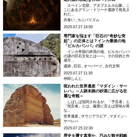
スペイン北部、アタプエルカ山脈。こ
こにあるグラン・ドリーナ遺跡で発見さ
れた...
共食い
カニバリズム
2025.07.27 16:00
専門家を悩ます「巨石の“奇妙な突
起”」の正体とは？インカ最後の地
「ビルカバンバ」の謎
インカ帝国の終焉の地、ビルカバンバ
の謎の巨石文化とは――。その目的と作
成方...
遺跡
巨石
オーパーツ
古代文明
2025.07.27 11:30
仲田しんじ
呪われた世界遺産「マダイン・サー
レハ」～人跡未踏の砂漠に広がる壮
麗な奇観～
しばしば混同されるが、「予言者」と
「預言者」とは、厳密に言えば意味が異
な...
世界遺産
サウジアラビア
マダイン・
サーレハ
2025.07.25 22:30
歴史を覆す真実か、巧みな観光戦略