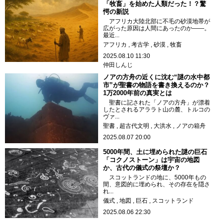
「牧畜」を始めた人類だった！？驚
愕の新説
アフリカ大陸北部に不毛の砂漠地帯が
広がった原因は人間にあったのか――。
最近...
アフリカ
考古学
砂漠
牧畜
2025.08.10 11:30
仲田しんじ
ノアの方舟の近くに沈む“謎の水中都
市”が聖書の物語を書き換えるのか？
1万2000年前の真実とは
聖書に記された「ノアの方舟」が漂着
したとされるアララト山の麓、トルコの
ヴァ...
聖書
超古代文明
大洪水
ノアの箱舟
2025.08.07 20:00
5000年間、土に埋められた謎の巨石
「コクノストーン」は宇宙の地図
か、古代の儀式の祭壇か？
スコットランドの地に、5000年もの
間、意図的に埋められ、その存在を隠さ
れ...
儀式
地図
巨石
スコットランド
2025.08.06 22:30