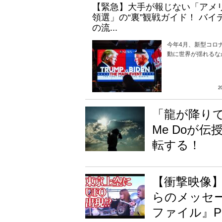
【緊急】大手が報じない「アメ
領選」の“裏”観戦ガイド！ バイ
の流...
今年4月、新型コロ
動に世界が揺れるなか、
2
「龍が降りて
Me Doが
転する！
【衝撃映像】
らのメッセー
ファイル』P