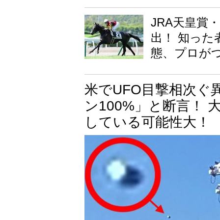
JRA天皇賞
出！ 知った
態、プロが
米でUFO目撃相次ぐ
ン100%」と断言！ 
している可能性大！