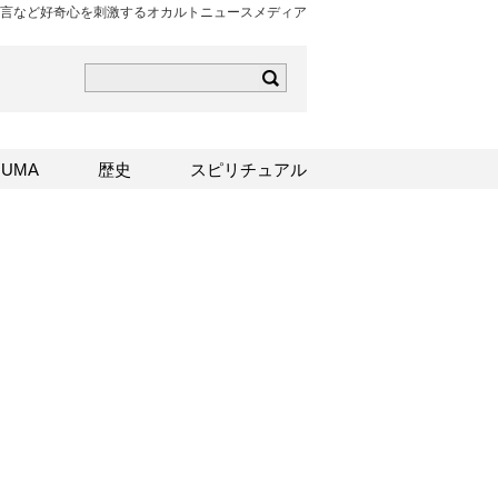
霊、予言など好奇心を刺激するオカルトニュースメディア
ら
mはこちら
Sはこちら
UMA
歴史
スピリチュアル