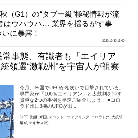
・秋（G1）の“タブー級”極秘情報が流
者はウハウハ… 業界を揺るがす事
ついに暴露！
2020.10.30 13:00
異常事態、有識者も「エイリア
大統領選“激戦州”を宇宙人が視察
今月、米国でUFOが相次いで目撃されている。
専門家が「100％エイリアン」と太鼓判を押す
貴重な2つの事例を早速ご紹介しよう。 ■コロ
ラド州に3機のUFOが出...
[
UFO
,
動画
,
米国
,
スコット・ウェアリング
,
コロラド州
,
大統領
選挙
,
テキサス州
]