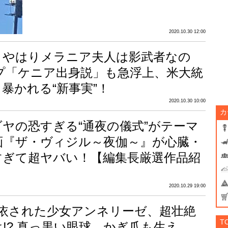
2020.10.30 12:00
】やはりメラニア夫人は影武者なの
ンプ「ケニア出身説」も急浮上、米大統
暴かれる“新事実”！
2020.10.30 10:00
カ
ヤの恐すぎる“通夜の儀式”がテーマ
画『ザ・ヴィジル～夜伽～』が心臓・
すぎて超ヤバい！【編集長厳選作品紹
2020.10.29 19:00
憑依された少女アンネリーゼ、超壮絶
T
!? 真っ黒い眼球、かぎ爪も生え…