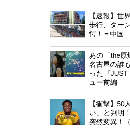
【速報】世界
歩行、ター
愕！＝中国
あの「the
名古屋の誰
った『JUS
ュー前編
【衝撃】50
い」と判明！
突然変異！