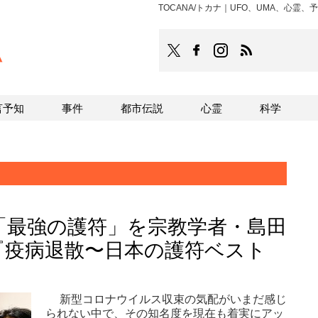
TOCANA/トカナ｜UFO、UMA、心
TOCANA
TOCANAのFacebookはこち
TOCANAのinstagra
TOCANAのRS
言予知
事件
都市伝説
心霊
科学
「最強の護符」を宗教学者・島田
『疫病退散〜日本の護符ベスト
新型コロナウイルス収束の気配がいまだ感じ
られない中で、その知名度を現在も着実にアッ