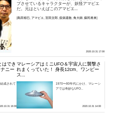
プさせているキャラクターが、妖怪アマビエ
だ。元はといえばこのアマビエ...
[
島田裕巳
,
アマビエ
,
宮田文郎
,
疫病退散
,
角大師
,
蘇民将来
]
2020.10.31 17:00
とはでき
マレーシアはミニUFO＆宇宙人に襲撃さ
オナニー
れまくっていた！ 身長12cm、ワンピー
ス...
で結成されて
1970〜80年代にかけ、マレーシ
アでは奇妙なUFO...
020.10.31 16:00
2020.10.31 14:00