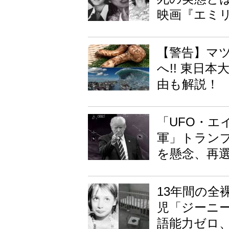
映画『エミ
【警告】マ
へ!! 東日
由も解説！
「UFO・
軍」トラン
を懸念、再選
13年間の全
児「ジーニ
語能力ゼロ