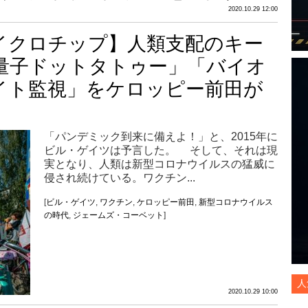
2020.10.29 12:00
イクロチップ】人類支配のキー
」「量子ドットタトゥー」「バイオ
イト監視」をケロッピー前田が
「パンデミック到来に備えよ！」と、2015年に
ビル・ゲイツは予言した。 そして、それは現
実となり、人類は新型コロナウイルスの猛威に
侵され続けている。ワクチン...
[
ビル・ゲイツ
,
ワクチン
,
ケロッピー前田
,
新型コロナウイルス
の時代
,
ジェームズ・コーベット
]
人
2020.10.29 10:00