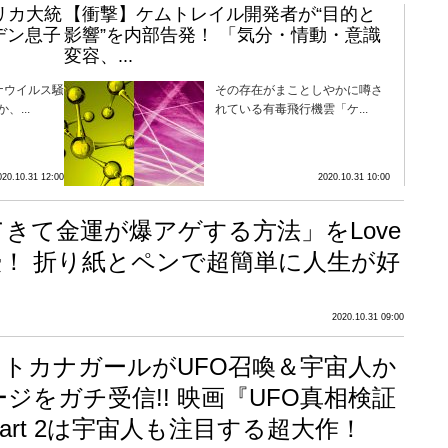
リカ大統
【衝撃】ケムトレイル開発者が“目的と
デン息子
影響”を内部告発！ 「気分・情動・意識
変容、...
ナウイルス騒
その存在がまことしやかに噂さ
...
れている有毒飛行機雲「ケ...
020.10.31 12:00
2020.10.31 10:00
きて金運が爆アゲする方法」をLove
伝授！ 折り紙とペンで超簡単に人生が好
2020.10.31 09:00
トカナガールがUFO召喚＆宇宙人か
ジをガチ受信!! 映画『UFO真相検証
art 2は宇宙人も注目する超大作！