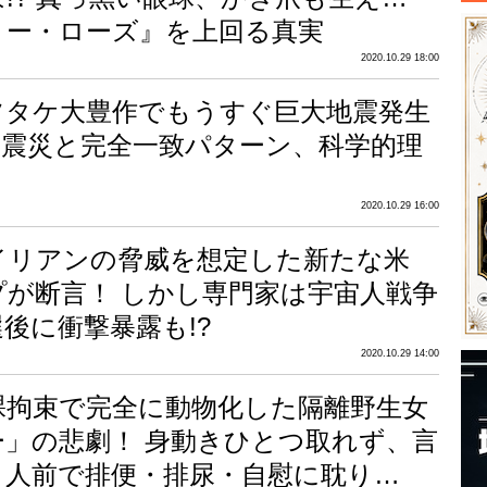
リー・ローズ』を上回る真実
2020.10.29 18:00
ツタケ大豊作でもうすぐ巨大地震発生
本大震災と完全一致パターン、科学的理
2020.10.29 16:00
エイリアンの脅威を想定した新たな米
プが断言！ しかし専門家は宇宙人戦争
後に衝撃暴露も!?
2020.10.29 14:00
裸拘束で完全に動物化した隔離野生女
ー」の悲劇！ 身動きひとつ取れず、言
、人前で排便・排尿・自慰に耽り…