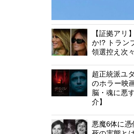
【証拠アリ
か!? トラ
領選控え次々
超正統派ユダ
のホラー映
脳・魂に悪
介】
悪魔6体に
死の実態とは