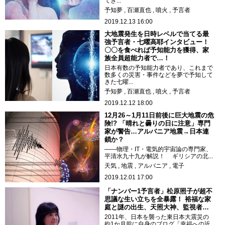
てき...
予知夢
百瀬直也
噴火
予言者
2019.12.13 16:00
大地震発生を日時レベルで当てる最
強予言者・七曜高耶インタビュー！
〇〇を食べれば予知能力を獲得、家
族全員超能力者で…！
日本有数の予知能力者であり、これまで
数多くの災害・事件などを夢で予知して
きた七曜...
予知夢
百瀬直也
噴火
予言者
2019.12.12 18:00
12月26～1月11日前後に巨大地震の危
険!? 「晴れと曇りの日に注意」専門
家が警告…アルバニア地震→日本連
鎖か？
――物理・IT・電気的宇宙論の専門家、
平清水九十九が解説！ ギリシアの北...
天気
地震
アルバニア
電子
2019.12.01 17:00
「ナンバー1予言者」松原照子が超不
思議な生い立ちを全暴露！ 裕福な家
庭と謎の出生、天照大神、監視者…
2011年、日本を襲った東日本大震災の
約1か月前に自身のブログ「幸福への近