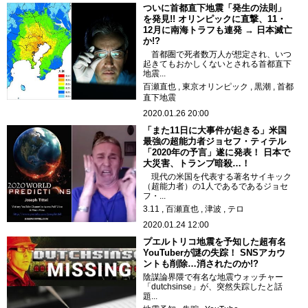
ついに首都直下地震「発生の法則」
を発見!! オリンピックに直撃、11・
12月に南海トラフも連発 → 日本滅亡
か!?
首都圏で死者数万人が想定され、いつ
起きてもおかしくないとされる首都直下
地震...
百瀬直也
東京オリンピック
黒潮
首都
直下地震
2020.01.26 20:00
「また11日に大事件が起きる」米国
最強の超能力者ジョセフ・ティテル
「2020年の予言」遂に発表！ 日本で
大災害、トランプ暗殺…！
現代の米国を代表する著名サイキック
（超能力者）の1人であるであるジョセ
フ・...
3.11
百瀬直也
津波
テロ
2020.01.24 12:00
プエルトリコ地震を予知した超有名
YouTuberが謎の失踪！ SNSアカウ
ントも削除…消されたのか!?
陰謀論界隈で有名な地震ウォッチャー
「dutchsinse」が、突然失踪したと話
題...