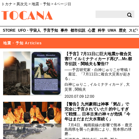
トカナ
>
異次元
>
地震・予知
>
4ページ目
TOCANA
STORE
UFO・宇宙人
予言予知
事件
都市伝説
心霊
科学
UMA
歴史
スピ
地震・予知 Articles
【予言】7月11日に巨大地震か複合災
害!? イルミナティカード再び…Mr.都
市伝説・関暁夫も警告!?
――予言研究家・白神じゅりこが寄稿！
最近、「7月11日に複合大災害が起き
る」...
白神じゅりこ
イルミナティカード
大
災害
関暁夫
2020.07.09 12:00
【警告】九州豪雨は神事「粥占」で
完全に予言されていた!! 的中しすぎ
て戦慄… 日本古来の神々が危惧「今
年はまだまだ大水害続く」
7月4日、梅雨前線の影響で熊本・鹿児
島両県を襲った豪雨により、熊本県の球
磨...