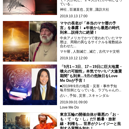
ている...
神社
百瀬直也
災害
諏訪大社
2019.10.13 17:00
マヤの長老が「本当のマヤ暦の予
言」を暴露！ ●年後から最悪の時代
到来…説得力に絶望！
中央アメリカでかつて使われていたマヤ
暦は、周期の異なるサイクルを複数組み
合わせた...
マヤ暦
人類滅亡
滅亡
古代マヤ文明
2019.10.12 12:00
「9月1～3日、17～19日に巨大地震・
噴火の可能性」本気でヤバい”大激震
期間”も到来…9月の危険日をLove
Me Doが予言！
■2019年9月の地震・災害・事件予知
毎月恒例となっている、ラブちゃんの...
占い
予知
災害
スキャンダル
2019.09.01 09:00
Love Me Do
東京五輪の開催自体が最悪の「お・
も・て・な・し」だ!! 酷暑・放射
線・利権も… 世界がクレイジーと批
判する実態を知れ！