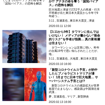
か!? アナタの命を奪う「認知バイア
ス」の恐怖を解説
巨大地震と津波で2万2千人の死者・行方
不明者が出た東日本大震災から今年で9
年経つ...
3.11
百瀬直也
東日本大震災
津波
2020.03.11 12:00
【3.11から9年】タワマンに住んでは
いけない！ メディアが書かない“致命
的リスク”を学者が指摘… 真の富裕層
は住まない！
タワーマンションは災害に弱い。昨年
の台風19号で思い知らされたことだが、
地...
3.11
百瀬直也
大地震
東日本大震災
2020.03.10 16:00
「新型コロナウイルス予言」が的中
したヒプノセラピストマリアが凄
い！ 3月までに日本で巨大地震… サ
ーバーシステム予言とは!?
新型コロナウイルスの感染拡大が世界
各国で止まらない。感染源は中国湖北省
武漢...
夢
百瀬直也
マリア
新型肺炎
2020.02.13 16:00