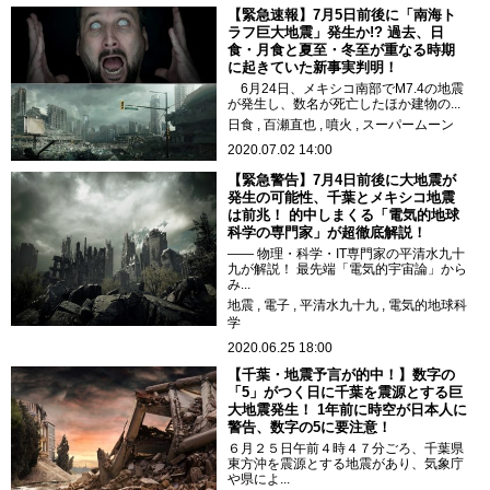
【緊急速報】7月5日前後に「南海ト
ラフ巨大地震」発生か!? 過去、日
食・月食と夏至・冬至が重なる時期
に起きていた新事実判明！
6月24日、メキシコ南部でM7.4の地震
が発生し、数名が死亡したほか建物の...
日食
百瀬直也
噴火
スーパームーン
2020.07.02 14:00
【緊急警告】7月4日前後に大地震が
発生の可能性、千葉とメキシコ地震
は前兆！ 的中しまくる「電気的地球
科学の専門家」が超徹底解説！
―― 物理・科学・IT専門家の平清水九十
九が解説！ 最先端「電気的宇宙論」から
み...
地震
電子
平清水九十九
電気的地球科
学
2020.06.25 18:00
【千葉・地震予言が的中！】数字の
「5」がつく日に千葉を震源とする巨
大地震発生！ 1年前に時空が日本人に
警告、数字の5に要注意！
６月２５日午前４時４７分ごろ、千葉県
東方沖を震源とする地震があり、気象庁
や県によ...