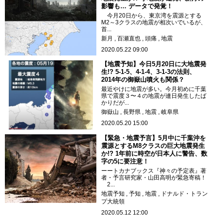
影響も… データで発覚！
今月20日から、東京湾を震源とする
M2～3クラスの地震が相次いでいるが、
首...
新月
百瀬直也
頭痛
地震
2020.05.22 09:00
【地震予知】今日5月20日に大地震発
生!? 5-1-5、4-1-4、3-1-3の法則、
2014年の御嶽山噴火も関係？
最近やけに地震が多い。今月初めに千葉
県で震度３〜４の地震が連日発生したば
かりだが...
御嶽山
長野県
地震
岐阜県
2020.05.20 15:00
【緊急・地震予言】5月中に千葉沖を
震源とするM8クラスの巨大地震発生
か!? 1年前に時空が日本人に警告、数
字の5に要注意！
ーートカナブックス『神々の予定表』著
者・予言研究家・山田高明が緊急寄稿！
2...
地震予知
予知
地震
ドナルド・トラン
プ大統領
2020.05.12 12:00