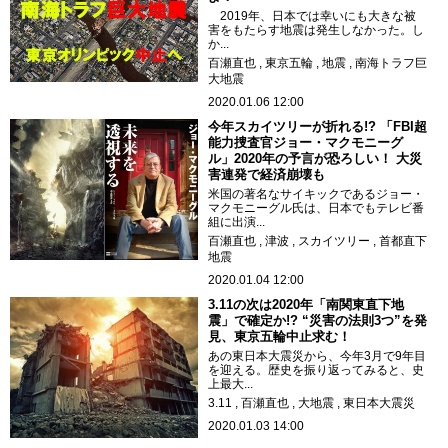
2019年、日本では幸いにも大きな被
害をもたらす地震は発生しなかった。し
か...
百瀬直也
東京五輪
地震
南海トラフ巨
大地震
2020.01.06 12:00
今年スカイツリーが折れる!? 「FBI超
能力捜査官ジョー・マクモニーグ
ル」2020年の予言が恐ろしい！ 大災
害連発で経済崩壊も
米国の著名なサイキックであるジョー・
マクモニーグル氏は、日本でもテレビ番
組に出演...
百瀬直也
津波
スカイツリー
首都直下
地震
2020.01.04 12:00
3.11の次は2020年「南関東直下地
震」で確定か!? “災害の法則3つ”を発
見、東京五輪中止求む！
あの東日本大震災から、今年3月で9年目
を迎える。歴史を振り返ってみると、史
上最大...
3.11
百瀬直也
大地震
東日本大震災
2020.01.03 14:00