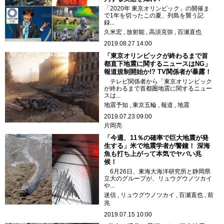
「2020年 東京オリンピック」の開催ま
で1年を切ったこの夏、列島を襲う記
録...
久米宏
放射能
高須克弥
百瀬直也
2019.08.27 14:00
「東京オリンピックが終わるまで首
都直下地震に関するニュースはNG」
報道規制開始か!? TV関係者が暴露！
テレビ関係者から「東京オリンピック
が終わるまで首都圏地震に関するニュー
スは...
地震予知
東京五輪
報道
地震
2019.07.23 09:00
片岡亮
「今週、11％の確率で巨大地震が発
生する」米で地震学者が警鐘！ 深海
魚も打ち上がって本気でヤバい兆
候！
6月26日、東海大海洋研究所と静岡県
立大のグループが、リュウグウノツカイ
や...
迷信
リュウグウノツカイ
百瀬直也
前
兆
2019.07.15 10:00