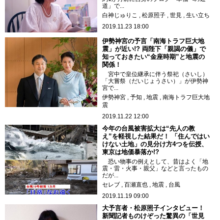
道」で...
白神じゅりこ
松原照子
世見
生い立ち
2019.11.23 18:00
伊勢神宮の予言「南海トラフ巨大地
震」が近い!? 両陛下「親謁の儀」で
知っておきたい“金座時期”と地震の
関係！
宮中で皇位継承に伴う祭祀（さいし）
「大嘗祭（だいじょうさい）」が伊勢神
宮で...
伊勢神宮
予知
地震
南海トラフ巨大地
震
2019.11.22 12:00
今年の台風被害拡大は“先人の教
え”を軽視した結果だ！ 「住んではい
けない土地」の見分け方4つを伝授、
東京は地価暴落か!?
恐い物事の例えとして、昔はよく「地
震・雷・火事・親父」などと言ったもの
だが...
セレブ
百瀬直也
地震
台風
2019.11.19 09:00
大予言者・松原照子インタビュー！
新聞記者ものけぞった驚異の「世見