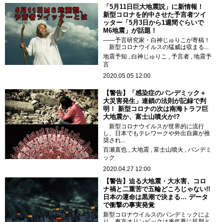
「5月11日巨大地震説」に新情報！
新型コロナを的中させた予言者ツイ
ッター「5月3日から1週間ぐらいで
M6地震」が話題！
――予言研究家・白神じゅりこが寄稿！
新型コロナウイルスの猛威は収まる...
地震予知
白神じゅりこ
予言者
地震予
言
2020.05.05 12:00
【警告】「感染症のパンデミック＋
大災害発生」連鎖の法則が記録で判
明！ 新型コロナの次は南海トラフ巨
大地震か、富士山噴火か!?
新型コロナウイルスが世界的に流行
し、日本でもテレワークや外出自粛が推
奨され...
百瀬直也
大地震
富士山噴火
パンデミ
ック
2020.04.27 12:00
【警告】迫る大地震・大水害、コロ
ナ禍と二重苦で五輪どころじゃない!!
日本の運命は黒潮で決まる… データ
で衝撃の事実発覚
新型コロナウイルスのパンデミックによ
り、東京オリンピックは来年夏に延期と