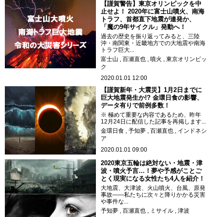
【謹賀警告】東京オリンピックを中
止せよ！ 2020年に富士山噴火、南海
トラフ、首都直下地震が連発か、
「魔の9年サイクル」発動へ！
過去の歴史を振り返ってみると、三陸
沖・南関東・近畿地方での大地震や南海
トラフ巨大...
富士山
百瀬直也
噴火
東京オリンピッ
ク
2020.01.01 12:00
【謹賀新年・大震災】1月2日までに
巨大地震発生か!? 金環日食の影響、
データ有りで前例多数！
※ 極めて重要な内容であるため、昨年
12月24日に配信した記事を再掲します...
金環日食
予知夢
百瀬直也
インドネシ
ア
2020.01.01 09:00
2020東京五輪は絶対ない・地震・津
波・噴火予言…！夢や予感がことご
とく現実になる女性たち4人を紹介！
大地震、大津波、火山噴火、台風、原発
事故――私たちに次々と降りかかる災害
や事件な...
予知夢
百瀬直也
ミサイル
津波