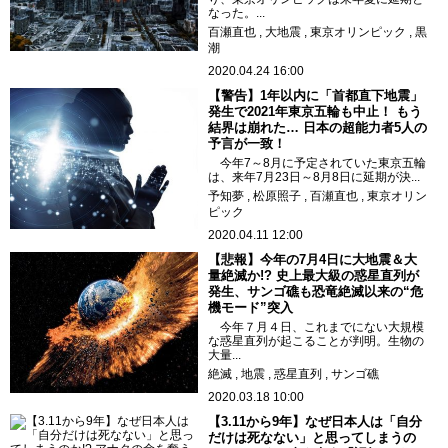
なった。...
百瀬直也
大地震
東京オリンピック
黒
潮
2020.04.24 16:00
【警告】1年以内に「首都直下地震」
発生で2021年東京五輪も中止！ もう
結界は崩れた… 日本の超能力者5人の
予言が一致！
今年7～8月に予定されていた東京五輪
は、来年7月23日～8月8日に延期が決...
予知夢
松原照子
百瀬直也
東京オリン
ピック
2020.04.11 12:00
【悲報】今年の7月4日に大地震＆大
量絶滅か!? 史上最大級の惑星直列が
発生、サンゴ礁も恐竜絶滅以来の“危
機モード”突入
今年７月４日、これまでにない大規模
な惑星直列が起こることが判明。生物の
大量...
絶滅
地震
惑星直列
サンゴ礁
2020.03.18 10:00
【3.11から9年】なぜ日本人は「自分
だけは死なない」と思ってしまうの