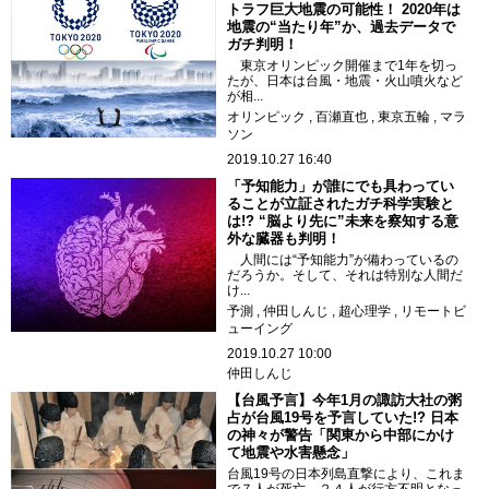
トラフ巨大地震の可能性！ 2020年は
地震の“当たり年”か、過去データで
ガチ判明！
東京オリンピック開催まで1年を切っ
たが、日本は台風・地震・火山噴火など
が相...
オリンピック
百瀬直也
東京五輪
マラ
ソン
2019.10.27 16:40
「予知能力」が誰にでも具わってい
ることが立証されたガチ科学実験と
は!? “脳より先に”未来を察知する意
外な臓器も判明！
人間には“予知能力”が備わっているの
だろうか。そして、それは特別な人間だ
け...
予測
仲田しんじ
超心理学
リモートビ
ューイング
2019.10.27 10:00
仲田しんじ
【台風予言】今年1月の諏訪大社の粥
占が台風19号を予言していた!? 日本
の神々が警告「関東から中部にかけ
て地震や水害懸念」
台風19号の日本列島直撃により、これま
で７人が死亡、２４人が行方不明となっ