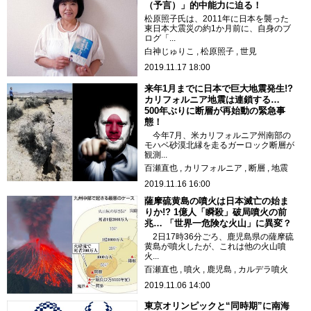
（予言）」的中能力に迫る！
松原照子氏は、2011年に日本を襲った
東日本大震災の約1か月前に、自身のブ
ログ「...
白神じゅりこ
松原照子
世見
2019.11.17 18:00
来年1月までに日本で巨大地震発生!?
カリフォルニア地震は連鎖する…
500年ぶりに断層が再始動の緊急事
態！
今年7月、米カリフォルニア州南部の
モハベ砂漠北縁を走るガーロック断層が
観測...
百瀬直也
カリフォルニア
断層
地震
2019.11.16 16:00
薩摩硫黄島の噴火は日本滅亡の始ま
りか!? 1億人「瞬殺」破局噴火の前
兆… 「世界一危険な火山」に異変？
2日17時36分ごろ、鹿児島県の薩摩硫
黄島が噴火したが、これは他の火山噴
火...
百瀬直也
噴火
鹿児島
カルデラ噴火
2019.11.06 14:00
東京オリンピックと“同時期”に南海