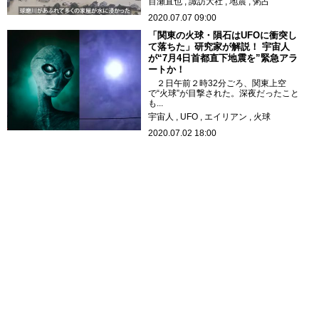
百瀬直也
諏訪大社
地震
粥占
2020.07.07 09:00
「関東の火球・隕石はUFOに衝突し
て落ちた」研究家が解説！ 宇宙人
が“7月4日首都直下地震を”緊急アラ
ートか！
２日午前２時32分ごろ、関東上空
で“火球”が目撃された。深夜だったこと
も...
宇宙人
UFO
エイリアン
火球
2020.07.02 18:00