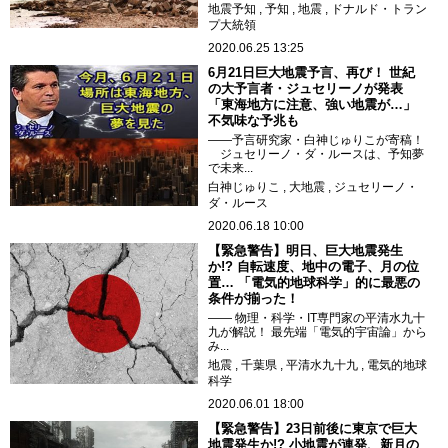
地震予知
予知
地震
ドナルド・トラン
プ大統領
2020.06.25 13:25
6月21日巨大地震予言、再び！ 世紀
の大予言者・ジュセリーノが発表
「東海地方に注意、強い地震が…」
不気味な予兆も
――予言研究家・白神じゅりこが寄稿！
ジュセリーノ・ダ・ルースは、予知夢
で未来...
白神じゅりこ
大地震
ジュセリーノ・
ダ・ルース
2020.06.18 10:00
【緊急警告】明日、巨大地震発生
か!? 自転速度、地中の電子、月の位
置… 「電気的地球科学」的に最悪の
条件が揃った！
―― 物理・科学・IT専門家の平清水九十
九が解説！ 最先端「電気的宇宙論」から
み...
地震
千葉県
平清水九十九
電気的地球
科学
2020.06.01 18:00
【緊急警告】23日前後に東京で巨大
地震発生か!? 小地震が連発、新月の