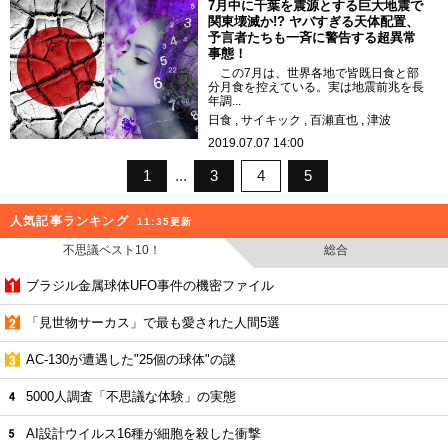
7月中に千葉を震源とする巨大地震で
関東壊滅か!? ヤバすぎる天体配置、
予言者たちも一斉に警告する超異常
事態！
この7月は、世界各地で皆既日食と部
分月食を控えている。実は地震前兆を長
年調...
日食
サイキック
百瀬直也
津波
2019.07.07 14:00
1
3
4
5
人気記事ランキング
11:35更新
不思議ベスト10！
総合
ブラジル金属球体UFO事件の機密ファイル
「見世物サーカス」で最も愛された人間5選
AC-130が遭遇した"25個の球体"の謎
5000人調査「不思議な体験」の実態
AI設計ウイルス16種が細胞を殺した衝撃