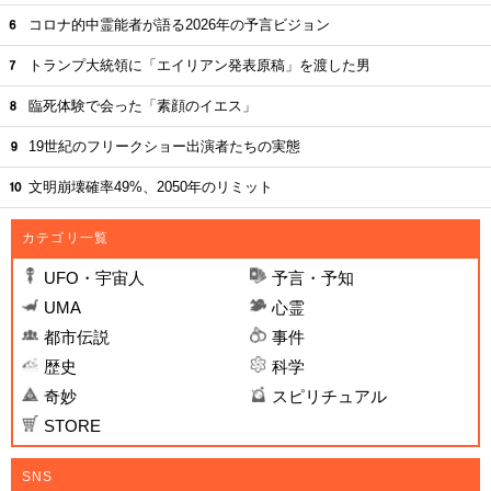
コロナ的中霊能者が語る2026年の予言ビジョン
トランプ大統領に「エイリアン発表原稿」を渡した男
臨死体験で会った「素顔のイエス」
19世紀のフリークショー出演者たちの実態
文明崩壊確率49%、2050年のリミット
カテゴリ一覧
UFO・宇宙人
予言・予知
UMA
心霊
都市伝説
事件
歴史
科学
奇妙
スピリチュアル
STORE
SNS