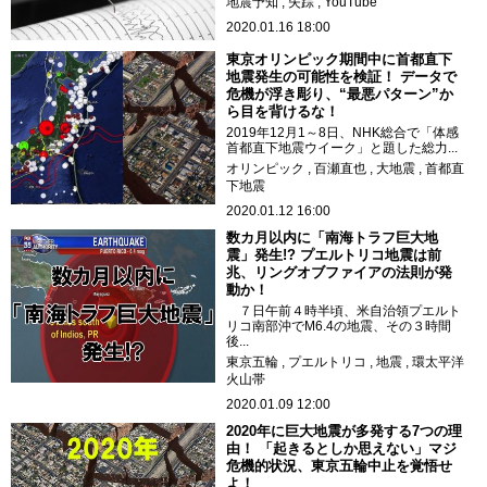
地震予知
失踪
YouTube
2020.01.16 18:00
東京オリンピック期間中に首都直下
地震発生の可能性を検証！ データで
危機が浮き彫り、“最悪パターン”か
ら目を背けるな！
2019年12月1～8日、NHK総合で「体感
首都直下地震ウイーク」と題した総力...
オリンピック
百瀬直也
大地震
首都直
下地震
2020.01.12 16:00
数カ月以内に「南海トラフ巨大地
震」発生!? プエルトリコ地震は前
兆、リングオブファイアの法則が発
動か！
７日午前４時半頃、米自治領プエルト
リコ南部沖でM6.4の地震、その３時間
後...
東京五輪
プエルトリコ
地震
環太平洋
火山帯
2020.01.09 12:00
2020年に巨大地震が多発する7つの理
由！ 「起きるとしか思えない」マジ
危機的状況、東京五輪中止を覚悟せ
よ！