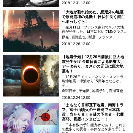
2019.12.31 12:00
「大地が割れ始めた」想定外の地震
で原発崩壊の危機！ 日仏仲良く滅亡
へまっしぐら！
先月11日、フランス南部でM5.4の地
震が発生した。日本においてM5クラス...
原発
百瀬直也
断層
フランス
2019.12.28 12:00
【地震予知】12月26日前後に巨大地
震発生か!? 金環日食による影響大、
データ有り、まさかの元日に巨大地
震も！
12月26日でインドネシア・スマトラ
島沖地震・津波から15周年となるが、
今...
金環日食
予知夢
地震予知
百瀬直也
2019.12.24 12:00
「まもなく首都直下地震、南海トラ
フ、富士山噴火の三連発で日本沈
没」当たりまくる謎の予言者・七曜
高耶、暴露インタビュー！
日本有数の予知能力者であり、これま
で数多くの災害・事件などを夢で予知し